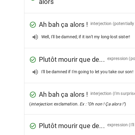
alors
Ah bah ça alors !
interjection
(potentially 
Well, I'll be damned; if it isn't my long-lost sister!
Plutôt mourir que de...
expression
(po
I'll be damned if I'm going to let you take our son!
Ah bah ça alors !
interjection
(I'm surprise
(
interjection
: exclamation.
Ex : "Oh non ! Ça alors !"
)
Plutôt mourir que de...
expression
(I'