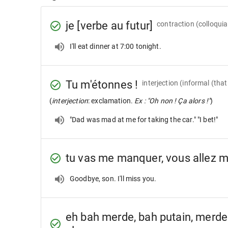
je [verbe au futur]
contraction
(colloquial
I'll eat dinner at 7:00 tonight.
Tu m'étonnes !
interjection
(informal (that
(
interjection
: exclamation.
Ex : "Oh non ! Ça alors !"
)
"Dad was mad at me for taking the car." "I bet!"
tu vas me manquer, vous allez
Goodbye, son. I'll miss you.
eh bah merde, bah putain, merde