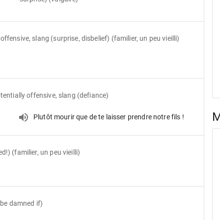
offensive, slang (surprise, disbelief) (familier, un peu vieilli)
tentially offensive, slang (defiance)
M
Plutôt mourir que de te laisser prendre notre fils !
d!) (familier, un peu vieilli)
ll be damned if)