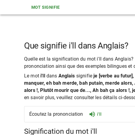
MOT SIGNIFIE
Que signifie i'll dans Anglais?
Quelle est la signification du mot i'll dans Anglais? 
prononciation ainsi que des exemples bilingues et des
Le mot
i'll
dans
Anglais
signifie
je [verbe au futur
manquer, eh bah merde, bah putain, merde alors, A
alors !, Plutôt mourir que de..., Ah bah ça alors !, j
en savoir plus, veuillez consulter les détails ci-dess
Écoutez la prononciation
i'll
Signification du mot i'll