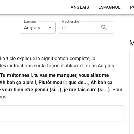
ANGLAIS
ESPAGNOL
P
Langue
Recherche
Anglais
M
L'article explique la signification complète, la
 instructions sur la façon d'utiliser i'll dans Anglais.
], Tu m'étonnes !, tu vas me manquer, vous allez me
h bah ça alors !, Plutôt mourir que de..., Ah bah ça
e veux bien être pendu (si...), je me fais curé (si...)
. Pour
ous.