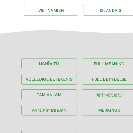
VIETNAMIEN
ISLANDAIS
NGHĨA TỪ
FULL MEANING
VOLLEDIGE BETEKENIS
FULL BETYDELSE
TAM ANLAM
这个词的意思
ความหมายของคำ
MERKINGU