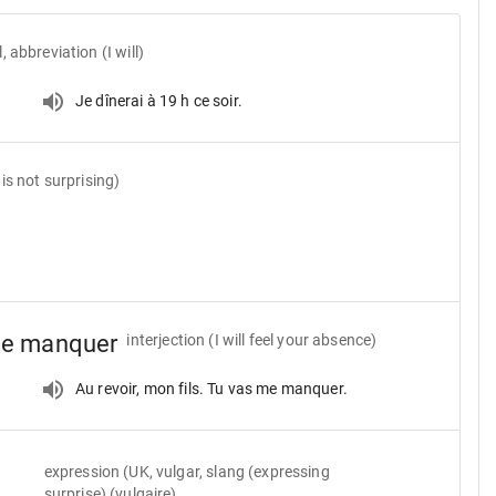
, abbreviation (I will)
Je dînerai à 19 h ce soir.
 is not surprising)
 me manquer
interjection
(I will feel your absence)
Au revoir, mon fils. Tu vas me manquer.
expression
(UK, vulgar, slang (expressing
surprise) (vulgaire)