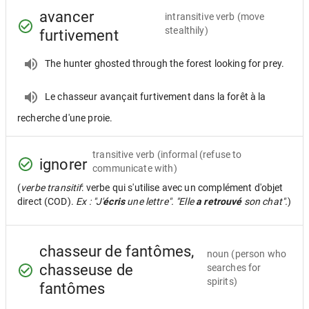
avancer
intransitive verb
(move
stealthily)
furtivement
The hunter ghosted through the forest looking for prey.
Le chasseur avançait furtivement dans la forêt à la
recherche d'une proie.
transitive verb
(informal (refuse to
ignorer
communicate with)
(
verbe transitif
: verbe qui s'utilise avec un complément d'objet
direct (COD).
Ex : "J'
écris
une lettre". "Elle
a retrouvé
son chat".
)
chasseur de fantômes,
noun
(person who
chasseuse de
searches for
spirits)
fantômes