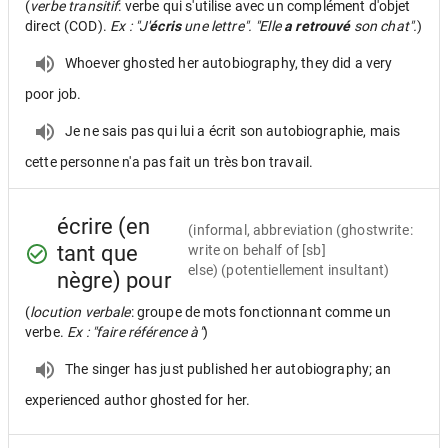
(
verbe transitif
: verbe qui s'utilise avec un complément d'objet
direct (COD).
Ex : "J'
écris
une lettre". "Elle
a retrouvé
son chat".
)
Whoever ghosted her autobiography, they did a very
poor job.
Je ne sais pas qui lui a écrit son autobiographie, mais
cette personne n'a pas fait un très bon travail.
écrire (en
(informal, abbreviation (ghostwrite:
tant que
write on behalf of [sb]
else) (potentiellement insultant)
nègre) pour
(
locution verbale
: groupe de mots fonctionnant comme un
verbe.
Ex : "faire référence à"
)
The singer has just published her autobiography; an
experienced author ghosted for her.