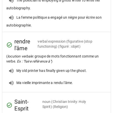
The politician is employing a ghost writer to write her
autobiography.
La femme politique a engagé un nègre pour écrire son
autobiographie.
rendre
verbal expression
(figurative (stop
functioning) (figuré : objet)
l'âme
(
locution verbale
: groupe de mots fonctionnant comme un
verbe.
Ex : "faire référence à"
)
My old printer has finally given up the ghost.
Ma vieille imprimante a rendu l'âme.
Saint-
noun
(Christian trinity: Holy
Spirit) (Religion)
Esprit