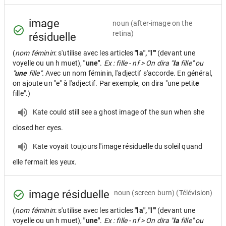
image
noun
(after-image on the
retina)
résiduelle
(
nom féminin
: s'utilise avec les articles
"la", "l'"
(devant une
voyelle ou un h muet),
"une"
.
Ex : fille - nf > On dira "
la
fille" ou
"
une
fille".
Avec un nom féminin, l'adjectif s'accorde. En général,
on ajoute un "e" à l'adjectif. Par exemple, on dira "une petit
e
fille".)
Kate could still see a ghost image of the sun when she
closed her eyes.
Kate voyait toujours l'image résiduelle du soleil quand
elle fermait les yeux.
image résiduelle
noun
(screen burn) (Télévision)
(
nom féminin
: s'utilise avec les articles
"la", "l'"
(devant une
voyelle ou un h muet),
"une"
.
Ex : fille - nf > On dira "
la
fille" ou