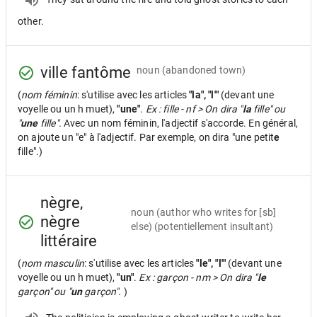
other.
ville fantôme
noun
(abandoned town)
(
nom féminin
: s'utilise avec les articles
"la", "l'"
(devant une
voyelle ou un h muet),
"une"
.
Ex : fille - nf > On dira "
la
fille" ou
"
une
fille".
Avec un nom féminin, l'adjectif s'accorde. En général,
on ajoute un "e" à l'adjectif. Par exemple, on dira "une petit
e
fille".)
nègre,
noun
(author who writes for [sb]
nègre
else) (potentiellement insultant)
littéraire
(
nom masculin
: s'utilise avec les articles
"le", "l'"
(devant une
voyelle ou un h muet),
"un"
.
Ex : garçon - nm > On dira "
le
garçon" ou "
un
garçon".
)