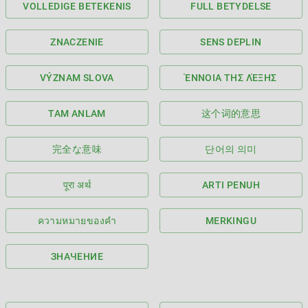
VOLLEDIGE BETEKENIS
FULL BETYDELSE
ZNACZENIE
SENS DEPLIN
VÝZNAM SLOVA
ΈΝΝΟΙΑ ΤΗΣ ΛΈΞΗΣ
TAM ANLAM
这个词的意思
完全な意味
단어의 의미
पूरा अर्थ
ARTI PENUH
ความหมายของคำ
MERKINGU
ЗНАЧЕНИЕ