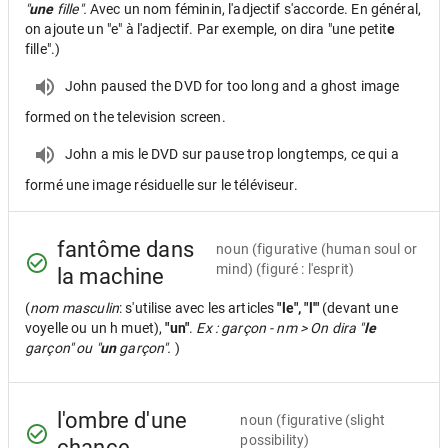
"
une
fille".
Avec un nom féminin, l'adjectif s'accorde. En général,
on ajoute un "e" à l'adjectif. Par exemple, on dira "une petit
e
fille".)
John paused the DVD for too long and a ghost image
formed on the television screen.
John a mis le DVD sur pause trop longtemps, ce qui a
formé une image résiduelle sur le téléviseur.
fantôme dans
noun
(figurative (human soul or
mind) (figuré : l'esprit)
la machine
(
nom masculin
: s'utilise avec les articles
"le", "l'"
(devant une
voyelle ou un h muet),
"un"
.
Ex : garçon - nm > On dira "
le
garçon" ou "
un
garçon".
)
l'ombre d'une
noun
(figurative (slight
possibility)
chance