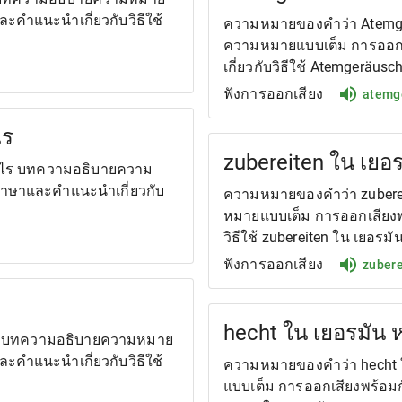
ะคำแนะนำเกี่ยวกับวิธีใช้
ความหมายของคำว่า Atemge
ความหมายแบบเต็ม การออก
เกี่ยวกับวิธีใช้ Atemgeräus
ฟังการออกเสียง
atemg
ไร
zubereiten ใน เยอ
ะไร บทความอธิบายความ
ภาษาและคำแนะนำเกี่ยวกับ
ความหมายของคำว่า zubere
หมายแบบเต็ม การออกเสียงพ
วิธีใช้ zubereiten ใน เยอรมั
ฟังการออกเสียง
zubere
hecht ใน เยอรมัน 
ไร บทความอธิบายความหมาย
ะคำแนะนำเกี่ยวกับวิธีใช้
ความหมายของคำว่า hecht 
แบบเต็ม การออกเสียงพร้อมก