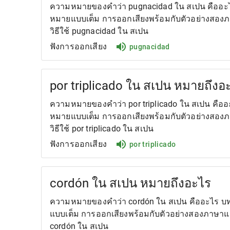
ความหมายของคำว่า pugnacidad ใน สเปน คืออ
หมายแบบเต็ม การออกเสียงพร้อมกับตัวอย่างสอง
วิธีใช้ pugnacidad ใน สเปน
ฟังการออกเสียง
pugnacidad
por triplicado ใน สเปน หมายถึงอ
ความหมายของคำว่า por triplicado ใน สเปน คื
หมายแบบเต็ม การออกเสียงพร้อมกับตัวอย่างสอง
วิธีใช้ por triplicado ใน สเปน
ฟังการออกเสียง
por triplicado
cordón ใน สเปน หมายถึงอะไร
ความหมายของคำว่า cordón ใน สเปน คืออะไร 
แบบเต็ม การออกเสียงพร้อมกับตัวอย่างสองภาษาแล
cordón ใน สเปน