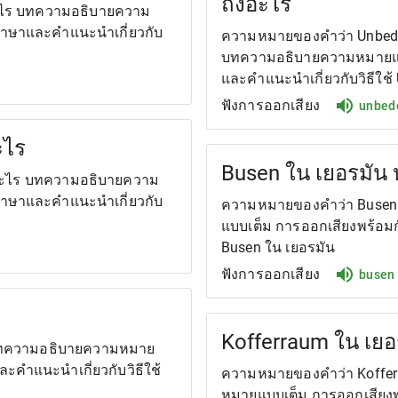
ถึงอะไร
ะไร บทความอธิบายความ
ภาษาและคำแนะนำเกี่ยวกับ
ความหมายของคำว่า Unbeden
บทความอธิบายความหมายแบบ
และคำแนะนำเกี่ยวกับวิธีใช้
ฟังการออกเสียง
unbed
ะไร
Busen ใน เยอรมัน
ออะไร บทความอธิบายความ
ภาษาและคำแนะนำเกี่ยวกับ
ความหมายของคำว่า Busen
แบบเต็ม การออกเสียงพร้อมก
Busen ใน เยอรมัน
ฟังการออกเสียง
busen
Kofferraum ใน เยอ
บทความอธิบายความหมาย
ะคำแนะนำเกี่ยวกับวิธีใช้
ความหมายของคำว่า Koffer
หมายแบบเต็ม การออกเสียงพ