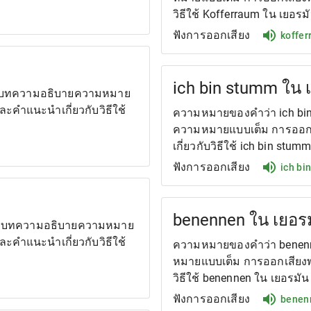
วิธีใช้ Kofferraum ใน เยอรม
ฟังการออกเสียง
koffe
ich bin stumm ใน 
ร บทความอธิบายความหมาย
ะคำแนะนำเกี่ยวกับวิธีใช้
ความหมายของคำว่า ich bi
ความหมายแบบเต็ม การออก
เกี่ยวกับวิธีใช้ ich bin stu
ฟังการออกเสียง
ich bi
benennen ใน เยอร
ร บทความอธิบายความหมาย
ะคำแนะนำเกี่ยวกับวิธีใช้
ความหมายของคำว่า benenn
หมายแบบเต็ม การออกเสียงพ
วิธีใช้ benennen ใน เยอรมัน
ฟังการออกเสียง
benen