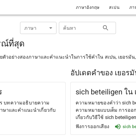
ภาษาอังกฤษ
สเปน
ภาษ
ภาษา
ค้นหา
์ที่สุด
ยตัวอย่างสองภาษาและคำแนะนำในการใช้คำใน สเปน, เยอรมัน, 
อัปเดตคำของ เยอรมั
ร
sich beteiligen ใน
ะไร บทความอธิบายความ
ความหมายของคำว่า sich be
ภาษาและคำแนะนำเกี่ยวกับ
ความหมายแบบเต็ม การออก
เกี่ยวกับวิธีใช้ sich beteilig
ฟังการออกเสียง
sich b