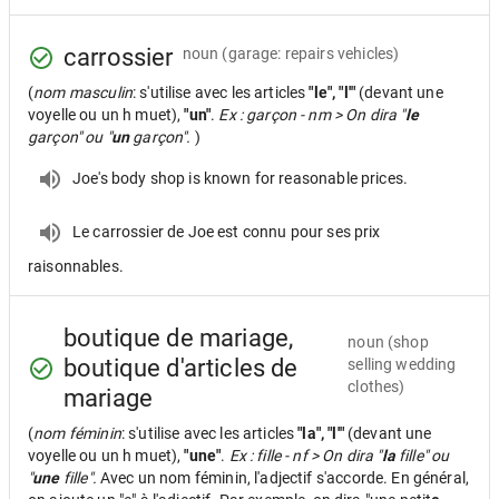
carrossier
noun
(garage: repairs vehicles)
(
nom masculin
: s'utilise avec les articles
"le", "l'"
(devant une
voyelle ou un h muet),
"un"
.
Ex : garçon - nm > On dira "
le
garçon" ou "
un
garçon".
)
Joe's body shop is known for reasonable prices.
Le carrossier de Joe est connu pour ses prix
raisonnables.
boutique de mariage,
noun
(shop
boutique d'articles de
selling wedding
clothes)
mariage
(
nom féminin
: s'utilise avec les articles
"la", "l'"
(devant une
voyelle ou un h muet),
"une"
.
Ex : fille - nf > On dira "
la
fille" ou
"
une
fille".
Avec un nom féminin, l'adjectif s'accorde. En général,