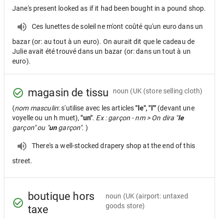
Jane's present looked as if it had been bought in a pound shop.
Ces lunettes de soleil ne m'ont coûté qu'un euro dans un
bazar (or: au tout à un euro). On aurait dit que le cadeau de
Julie avait été trouvé dans un bazar (or: dans un tout à un
euro).
magasin de tissu
noun
(UK (store selling cloth)
(
nom masculin
: s'utilise avec les articles
"le", "l'"
(devant une
voyelle ou un h muet),
"un"
.
Ex : garçon - nm > On dira "
le
garçon" ou "
un
garçon".
)
There's a well-stocked drapery shop at the end of this
street.
boutique hors
noun
(UK (airport: untaxed
goods store)
taxe