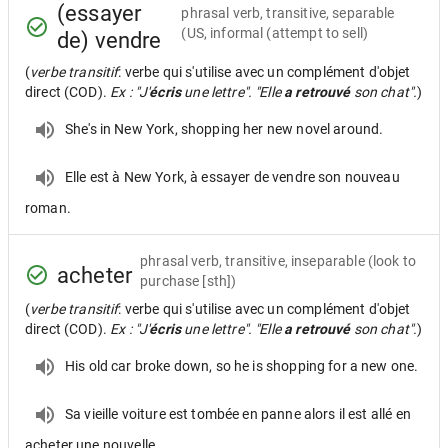
(essayer
phrasal verb, transitive, separable
(US, informal (attempt to sell)
de) vendre
(
verbe transitif
: verbe qui s'utilise avec un complément d'objet
direct (COD).
Ex : "J'
écris
une lettre". "Elle
a retrouvé
son chat".
)
She's in New York, shopping her new novel around.
Elle est à New York, à essayer de vendre son nouveau
roman.
phrasal verb, transitive, inseparable
(look to
acheter
purchase [sth])
(
verbe transitif
: verbe qui s'utilise avec un complément d'objet
direct (COD).
Ex : "J'
écris
une lettre". "Elle
a retrouvé
son chat".
)
His old car broke down, so he is shopping for a new one.
Sa vieille voiture est tombée en panne alors il est allé en
acheter une nouvelle.