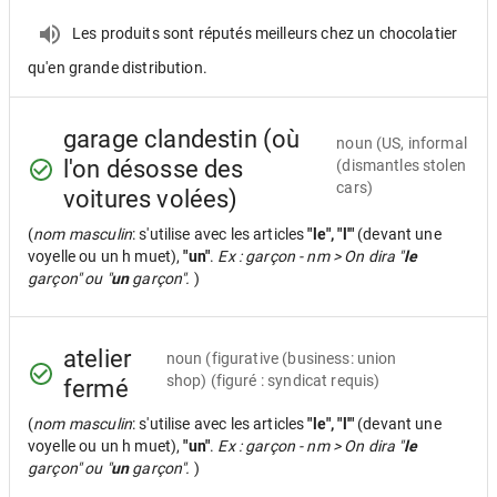
Les produits sont réputés meilleurs chez un chocolatier
qu'en grande distribution.
garage clandestin (où
noun
(US, informal
l'on désosse des
(dismantles stolen
cars)
voitures volées)
(
nom masculin
: s'utilise avec les articles
"le", "l'"
(devant une
voyelle ou un h muet),
"un"
.
Ex : garçon - nm > On dira "
le
garçon" ou "
un
garçon".
)
atelier
noun
(figurative (business: union
shop) (figuré : syndicat requis)
fermé
(
nom masculin
: s'utilise avec les articles
"le", "l'"
(devant une
voyelle ou un h muet),
"un"
.
Ex : garçon - nm > On dira "
le
garçon" ou "
un
garçon".
)