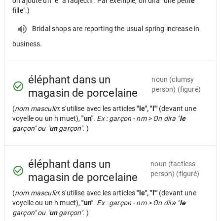
on ajoute un "e" à l'adjectif. Par exemple, on dira "une petit
e
fille".)
Bridal shops are reporting the usual spring increase in
business.
éléphant dans un
noun
(clumsy
person) (figuré)
magasin de porcelaine
(
nom masculin
: s'utilise avec les articles
"le", "l'"
(devant une
voyelle ou un h muet),
"un"
.
Ex : garçon - nm > On dira "
le
garçon" ou "
un
garçon".
)
éléphant dans un
noun
(tactless
person) (figuré)
magasin de porcelaine
(
nom masculin
: s'utilise avec les articles
"le", "l'"
(devant une
voyelle ou un h muet),
"un"
.
Ex : garçon - nm > On dira "
le
garçon" ou "
un
garçon".
)