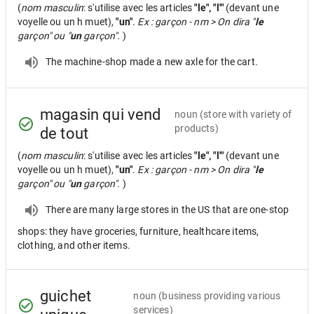
(
nom masculin
: s'utilise avec les articles
"le", "l'"
(devant une
voyelle ou un h muet),
"un"
.
Ex : garçon - nm > On dira "
le
garçon" ou "
un
garçon".
)
The machine-shop made a new axle for the cart.
magasin qui vend
noun
(store with variety of
products)
de tout
(
nom masculin
: s'utilise avec les articles
"le", "l'"
(devant une
voyelle ou un h muet),
"un"
.
Ex : garçon - nm > On dira "
le
garçon" ou "
un
garçon".
)
There are many large stores in the US that are one-stop
shops: they have groceries, furniture, healthcare items,
clothing, and other items.
guichet
noun
(business providing various
services)