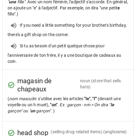
"
une
fille".
Avec un nom féminin, l'adjectif s'accorde. En général,
on ajoute un "e" à l'adjectif. Par exemple, on dira "une petit
e
fille".)
If you need a little something for your brother's birthday,
there's a gift shop on the corner.
Si tu as besoin d'un petit quelque chose pour
l'anniversaire de ton frère, il y a une boutique de cadeaux au
coin.
magasin de
noun
(store that sells
hats)
chapeaux
(
nom masculin
: s'utilise avec les articles
"le", "l'"
(devant une
voyelle ou un h muet),
"un"
.
Ex : garçon - nm > On dira "
le
garçon" ou "
un
garçon".
)
head shop
(selling drug-related items) (anglicisme)