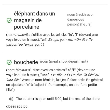
éléphant dans un
noun
(reckless or
magasin de
dangerous
person) (figuré)
porcelaine
(
nom masculin
: s'utilise avec les articles
"le", "l'"
(devant une
voyelle ou un h muet),
"un"
.
Ex : garçon - nm > On dira "
le
garçon" ou "
un
garçon".
)
boucherie
noun
(meat shop, department)
(
nom féminin
: s'utilise avec les articles
"la", "l'"
(devant une
voyelle ou un h muet),
"une"
.
Ex : fille - nf > On dira "
la
fille" ou
"
une
fille".
Avec un nom féminin, l'adjectif s'accorde. En général,
on ajoute un "e" à l'adjectif. Par exemple, on dira "une petit
e
fille".)
The butcher is open until 5:00, but the rest of the store
closes at 8:00.