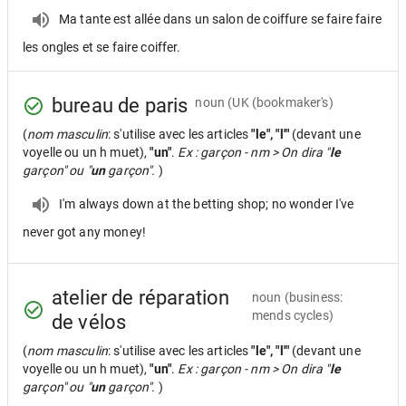
Ma tante est allée dans un salon de coiffure se faire faire
les ongles et se faire coiffer.
bureau de paris
noun
(UK (bookmaker's)
(
nom masculin
: s'utilise avec les articles
"le", "l'"
(devant une
voyelle ou un h muet),
"un"
.
Ex : garçon - nm > On dira "
le
garçon" ou "
un
garçon".
)
I'm always down at the betting shop; no wonder I've
never got any money!
atelier de réparation
noun
(business:
mends cycles)
de vélos
(
nom masculin
: s'utilise avec les articles
"le", "l'"
(devant une
voyelle ou un h muet),
"un"
.
Ex : garçon - nm > On dira "
le
garçon" ou "
un
garçon".
)