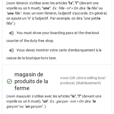
(
nom féminin
: s'utilise avec les articles
"la", "l'"
(devant une
voyelle ou un h muet),
"une"
.
Ex : fille - nf > On dira "
la
fille" ou
"
une
fille".
Avec un nom féminin, l'adjectif s'accorde. En général,
on ajoute un "e" à l'adjectif. Par exemple, on dira "une petit
e
fille".)
You must show your boarding pass at the checkout
counter of the duty-free shop.
Vous devez montrer votre carte d'embarquement à la
caisse de la boutique hors taxe.
magasin de
noun
(UK (store selling local
produits de la
produce) (établissement)
ferme
(
nom masculin
: s'utilise avec les articles
"le", "l'"
(devant une
voyelle ou un h muet),
"un"
.
Ex : garçon - nm > On dira "
le
garçon" ou "
un
garçon".
)