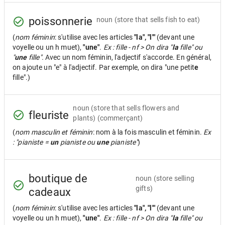
poissonnerie
noun
(store that sells fish to eat)
(
nom féminin
: s'utilise avec les articles
"la", "l'"
(devant une
voyelle ou un h muet),
"une"
.
Ex : fille - nf > On dira "
la
fille" ou
"
une
fille".
Avec un nom féminin, l'adjectif s'accorde. En général,
on ajoute un "e" à l'adjectif. Par exemple, on dira "une petit
e
fille".)
noun
(store that sells flowers and
fleuriste
plants) (commerçant)
(
nom masculin et féminin
: nom à la fois masculin et féminin.
Ex
: "pianiste =
un
pianiste ou
une
pianiste"
)
boutique de
noun
(store selling
gifts)
cadeaux
(
nom féminin
: s'utilise avec les articles
"la", "l'"
(devant une
voyelle ou un h muet),
"une"
.
Ex : fille - nf > On dira "
la
fille" ou