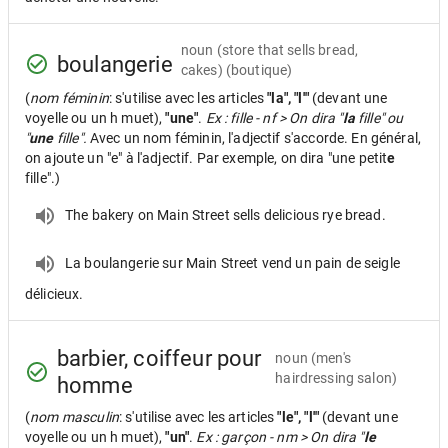
noun
(store that sells bread,
boulangerie
cakes) (boutique)
(
nom féminin
: s'utilise avec les articles
"la", "l'"
(devant une
voyelle ou un h muet),
"une"
.
Ex : fille - nf > On dira "
la
fille" ou
"
une
fille".
Avec un nom féminin, l'adjectif s'accorde. En général,
on ajoute un "e" à l'adjectif. Par exemple, on dira "une petit
e
fille".)
The bakery on Main Street sells delicious rye bread.
La boulangerie sur Main Street vend un pain de seigle
délicieux.
barbier, coiffeur pour
noun
(men's
hairdressing salon)
homme
(
nom masculin
: s'utilise avec les articles
"le", "l'"
(devant une
voyelle ou un h muet),
"un"
.
Ex : garçon - nm > On dira "
le