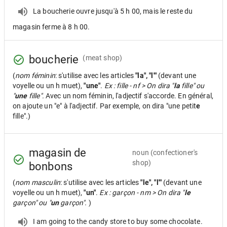
La boucherie ouvre jusqu'à 5 h 00, mais le reste du
magasin ferme à 8 h 00.
boucherie
(meat shop)
(
nom féminin
: s'utilise avec les articles
"la", "l'"
(devant une
voyelle ou un h muet),
"une"
.
Ex : fille - nf > On dira "
la
fille" ou
"
une
fille".
Avec un nom féminin, l'adjectif s'accorde. En général,
on ajoute un "e" à l'adjectif. Par exemple, on dira "une petit
e
fille".)
magasin de
noun
(confectioner's
shop)
bonbons
(
nom masculin
: s'utilise avec les articles
"le", "l'"
(devant une
voyelle ou un h muet),
"un"
.
Ex : garçon - nm > On dira "
le
garçon" ou "
un
garçon".
)
I am going to the candy store to buy some chocolate.