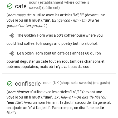
noun
(establishment where coffee is
café
served) (bâtiment)
(
nom masculin
: s'utilise avec les articles
"le", "l'"
(devant une
voyelle ou un h muet),
"un"
.
Ex : garçon - nm > On dira "
le
garçon" ou "
un
garçon".
)
The Golden Horn was a 60's coffeehouse where you
could find coffee, folk songs and poetry but no alcohol.
Le Golden Horn était un café des années 60 où l'on
pouvait déguster un café tout en écoutant des chansons et
poèmes populaires, mais où il n'y avait pas d'alcool.
confiserie
noun
(UK (shop: sells sweets) (magasin)
(
nom féminin
: s'utilise avec les articles
"la", "l'"
(devant une
voyelle ou un h muet),
"une"
.
Ex : fille - nf > On dira "
la
fille" ou
"
une
fille".
Avec un nom féminin, l'adjectif s'accorde. En général,
on ajoute un "e" à l'adjectif. Par exemple, on dira "une petit
e
fille".)