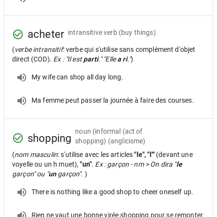
acheter
intransitive verb
(buy things)
(
verbe intransitif
: verbe qui s'utilise sans complément d'objet
direct (COD).
Ex : "Il est
parti
." "Elle
a ri
."
)
My wife can shop all day long.
Ma femme peut passer la journée à faire des courses.
noun
(informal (act of
shopping
shopping) (anglicisme)
(
nom masculin
: s'utilise avec les articles
"le", "l'"
(devant une
voyelle ou un h muet),
"un"
.
Ex : garçon - nm > On dira "
le
garçon" ou "
un
garçon".
)
There is nothing like a good shop to cheer oneself up.
Rien ne vaut une bonne virée shopping pour se remonter