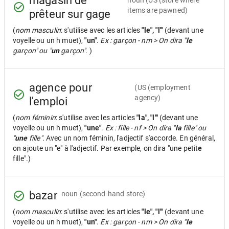
magasin de
noun
(US (store where
items are pawned)
prêteur sur gage
(
nom masculin
: s'utilise avec les articles
"le", "l'"
(devant une
voyelle ou un h muet),
"un"
.
Ex : garçon - nm > On dira "
le
garçon" ou "
un
garçon".
)
agence pour
(US (employment
agency)
l'emploi
(
nom féminin
: s'utilise avec les articles
"la", "l'"
(devant une
voyelle ou un h muet),
"une"
.
Ex : fille - nf > On dira "
la
fille" ou
"
une
fille".
Avec un nom féminin, l'adjectif s'accorde. En général,
on ajoute un "e" à l'adjectif. Par exemple, on dira "une petit
e
fille".)
bazar
noun
(second-hand store)
(
nom masculin
: s'utilise avec les articles
"le", "l'"
(devant une
voyelle ou un h muet),
"un"
.
Ex : garçon - nm > On dira "
le