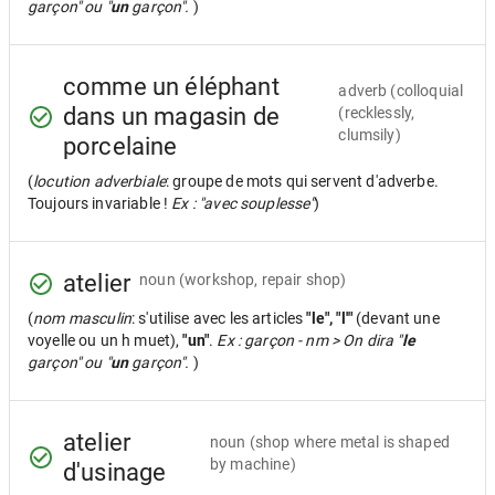
garçon" ou "
un
garçon".
)
comme un éléphant
adverb
(colloquial
dans un magasin de
(recklessly,
clumsily)
porcelaine
(
locution adverbiale
: groupe de mots qui servent d'adverbe.
Toujours invariable !
Ex : "avec souplesse"
)
atelier
noun
(workshop, repair shop)
(
nom masculin
: s'utilise avec les articles
"le", "l'"
(devant une
voyelle ou un h muet),
"un"
.
Ex : garçon - nm > On dira "
le
garçon" ou "
un
garçon".
)
atelier
noun
(shop where metal is shaped
by machine)
d'usinage