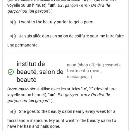
voyelle ou un h muet),
"un"
.
Ex : garçon - nm > On dira "
le
garçon" ou "
un
garçon".
)
I went to the beauty parlor to get a perm.
Je suis allée dans un salon de coiffure pour me faire faire
une permanente.
institut de
noun
(shop offering cosmetic
beauté, salon de
treatments) (peau,
massages,...)
beauté
(
nom masculin
: s'utilise avec les articles
"le", "l'"
(devant une
voyelle ou un h muet),
"un"
.
Ex : garçon - nm > On dira "
le
garçon" ou "
un
garçon".
)
She goes to the beauty salon nearly every week for a
facial and a manicure. My aunt went to the beauty salon to
have her hair and nails done.