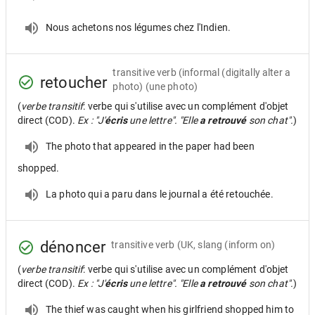
Nous achetons nos légumes chez l'Indien.
transitive verb
(informal (digitally alter a
retoucher
photo) (une photo)
(
verbe transitif
: verbe qui s'utilise avec un complément d'objet
direct (COD).
Ex : "J'
écris
une lettre". "Elle
a retrouvé
son chat".
)
The photo that appeared in the paper had been
shopped.
La photo qui a paru dans le journal a été retouchée.
dénoncer
transitive verb
(UK, slang (inform on)
(
verbe transitif
: verbe qui s'utilise avec un complément d'objet
direct (COD).
Ex : "J'
écris
une lettre". "Elle
a retrouvé
son chat".
)
The thief was caught when his girlfriend shopped him to