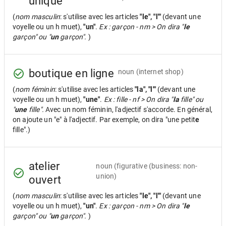
unique
(
nom masculin
: s'utilise avec les articles
"le", "l'"
(devant une
voyelle ou un h muet),
"un"
.
Ex : garçon - nm > On dira "
le
garçon" ou "
un
garçon".
)
boutique en ligne
noun
(internet shop)
(
nom féminin
: s'utilise avec les articles
"la", "l'"
(devant une
voyelle ou un h muet),
"une"
.
Ex : fille - nf > On dira "
la
fille" ou
"
une
fille".
Avec un nom féminin, l'adjectif s'accorde. En général,
on ajoute un "e" à l'adjectif. Par exemple, on dira "une petit
e
fille".)
atelier
noun
(figurative (business: non-
union)
ouvert
(
nom masculin
: s'utilise avec les articles
"le", "l'"
(devant une
voyelle ou un h muet),
"un"
.
Ex : garçon - nm > On dira "
le
garçon" ou "
un
garçon".
)