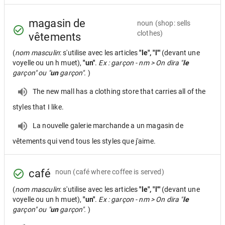
magasin de
noun
(shop: sells
clothes)
vêtements
(
nom masculin
: s'utilise avec les articles
"le", "l'"
(devant une
voyelle ou un h muet),
"un"
.
Ex : garçon - nm > On dira "
le
garçon" ou "
un
garçon".
)
The new mall has a clothing store that carries all of the
styles that I like.
La nouvelle galerie marchande a un magasin de
vêtements qui vend tous les styles que j'aime.
café
noun
(café where coffee is served)
(
nom masculin
: s'utilise avec les articles
"le", "l'"
(devant une
voyelle ou un h muet),
"un"
.
Ex : garçon - nm > On dira "
le
garçon" ou "
un
garçon".
)