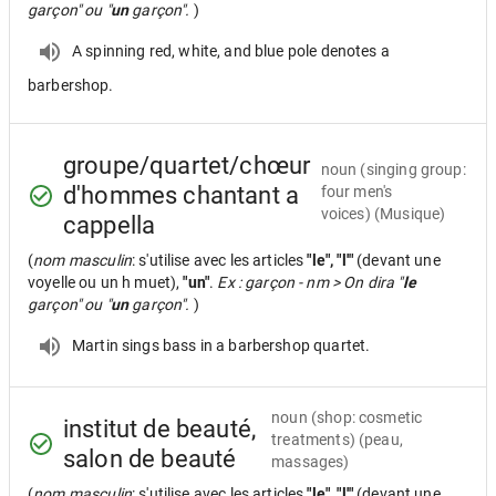
garçon" ou "
un
garçon".
)
A spinning red, white, and blue pole denotes a
barbershop.
groupe/quartet/chœur
noun
(singing group:
d'hommes chantant a
four men's
voices) (Musique)
cappella
(
nom masculin
: s'utilise avec les articles
"le", "l'"
(devant une
voyelle ou un h muet),
"un"
.
Ex : garçon - nm > On dira "
le
garçon" ou "
un
garçon".
)
Martin sings bass in a barbershop quartet.
noun
(shop: cosmetic
institut de beauté,
treatments) (peau,
salon de beauté
massages)
(
nom masculin
: s'utilise avec les articles
"le", "l'"
(devant une