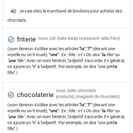
Je vais chez le marchand de bonbons pour acheter des
chocolats.
friterie
noun
(UK (take-away restaurant: sells fries)
(
nom féminin
: s'utilise avec les articles
"la", "l'"
(devant une
voyelle ou un h muet),
"une"
.
Ex : fille - nf > On dira "
la
fille" ou
"
une
fille".
Avec un nom féminin, l'adjectif s'accorde. En général,
on ajoute un "e" à l'adjectif. Par exemple, on dira "une petit
e
fille".)
noun
(sells chocolate
chocolaterie
products) (magasin de chocolats)
(
nom féminin
: s'utilise avec les articles
"la", "l'"
(devant une
voyelle ou un h muet),
"une"
.
Ex : fille - nf > On dira "
la
fille" ou
"
une
fille".
Avec un nom féminin, l'adjectif s'accorde. En général,
on ajoute un "e" à l'adjectif. Par exemple, on dira "une petit
e
fille".)