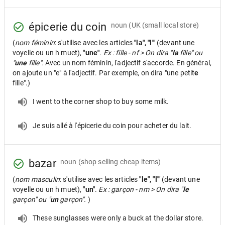
épicerie du coin
noun
(UK (small local store)
(
nom féminin
: s'utilise avec les articles
"la", "l'"
(devant une
voyelle ou un h muet),
"une"
.
Ex : fille - nf > On dira "
la
fille" ou
"
une
fille".
Avec un nom féminin, l'adjectif s'accorde. En général,
on ajoute un "e" à l'adjectif. Par exemple, on dira "une petit
e
fille".)
I went to the corner shop to buy some milk.
Je suis allé à l'épicerie du coin pour acheter du lait.
bazar
noun
(shop selling cheap items)
(
nom masculin
: s'utilise avec les articles
"le", "l'"
(devant une
voyelle ou un h muet),
"un"
.
Ex : garçon - nm > On dira "
le
garçon" ou "
un
garçon".
)
These sunglasses were only a buck at the dollar store.