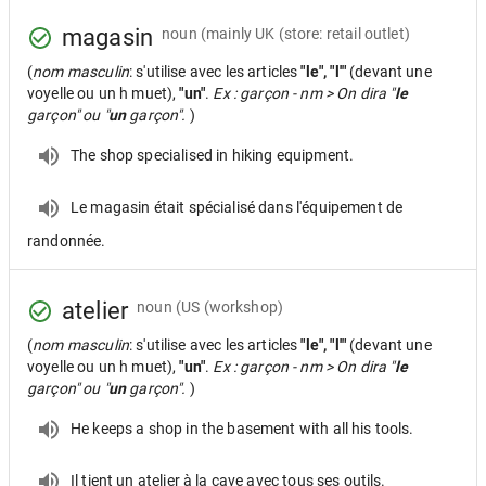
magasin
noun
(mainly UK (store: retail outlet)
(
nom masculin
: s'utilise avec les articles
"le", "l'"
(devant une
voyelle ou un h muet),
"un"
.
Ex : garçon - nm > On dira "
le
garçon" ou "
un
garçon".
)
The shop specialised in hiking equipment.
Le magasin était spécialisé dans l'équipement de
randonnée.
atelier
noun
(US (workshop)
(
nom masculin
: s'utilise avec les articles
"le", "l'"
(devant une
voyelle ou un h muet),
"un"
.
Ex : garçon - nm > On dira "
le
garçon" ou "
un
garçon".
)
He keeps a shop in the basement with all his tools.
Il tient un atelier à la cave avec tous ses outils.