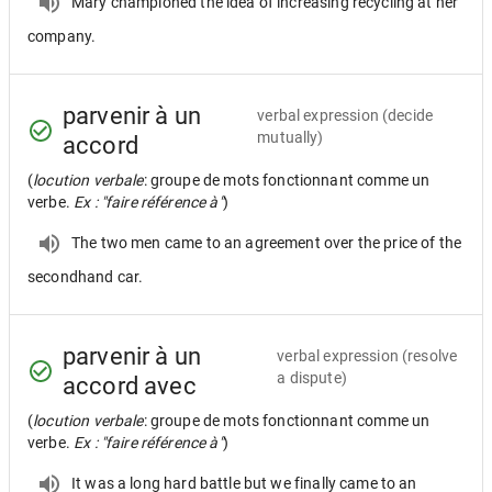
Mary championed the idea of increasing recycling at her
company.
parvenir à un
verbal expression
(decide
mutually)
accord
(
locution verbale
: groupe de mots fonctionnant comme un
verbe.
Ex : "faire référence à"
)
The two men came to an agreement over the price of the
secondhand car.
parvenir à un
verbal expression
(resolve
a dispute)
accord avec
(
locution verbale
: groupe de mots fonctionnant comme un
verbe.
Ex : "faire référence à"
)
It was a long hard battle but we finally came to an