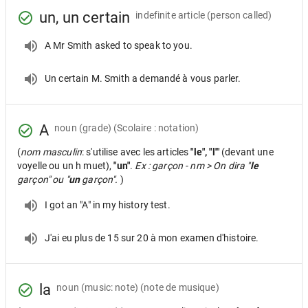
un, un certain
indefinite article
(person called)
A Mr Smith asked to speak to you.
Un certain M. Smith a demandé à vous parler.
A
noun
(grade) (Scolaire : notation)
(
nom masculin
: s'utilise avec les articles
"le", "l'"
(devant une
voyelle ou un h muet),
"un"
.
Ex : garçon - nm > On dira "
le
garçon" ou "
un
garçon".
)
I got an "A" in my history test.
J'ai eu plus de 15 sur 20 à mon examen d'histoire.
la
noun
(music: note) (note de musique)