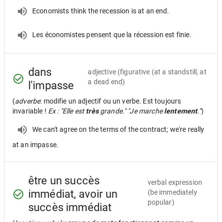
Economists think the recession is at an end.
Les économistes pensent que la récession est finie.
dans
adjective
(figurative (at a standstill, at
a dead end)
l'impasse
(
adverbe
: modifie un adjectif ou un verbe. Est toujours
invariable !
Ex : "Elle est
très
grande." "Je marche
lentement
."
)
We can't agree on the terms of the contract; we're really
at an impasse.
être un succès
verbal expression
immédiat, avoir un
(be immediately
popular)
succès immédiat