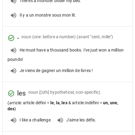
There's a monster under my bed.
Il y a un monstre sous mon lit.
-
noun
(one: before a number) (avant "cent, mille")
He must have a thousand books. I've just won a million
pounds!
Je viens de gagner un million de livres !
les
noun
([sth] hypothetical, non-specific)
(
article
: article défini =
le, la, les
& article indéfini =
un, une,
des
)
I like a challenge.
J'aime les défis.