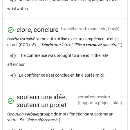
wristwatch.
clore, conclure
transitive verb
(conclude, finish)
(
verbe transitif
: verbe qui s'utilise avec un complément d'objet
direct (COD).
Ex : "J'
écris
une lettre". "Elle
a retrouvé
son chat".
)
The conference was brought to an end in the late
afternoon.
La conférence s'est conclue en fin d'après-midi.
soutenir une idée,
verbal expression
(support a project, plan)
soutenir un projet
(
locution verbale
: groupe de mots fonctionnant comme un
verbe.
Ex : "faire référence à"
)