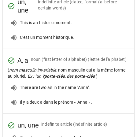
un,
indefinite article
(dated, formal (a: before
certain words)
une
This is an historic moment.
C'est un moment historique.
A, a
noun
(first letter of alphabet) (lettre de l'alphabet)
(
nom masculin invariable
: nom masculin qui a la même forme
au pluriel.
Ex : "un
?porte-clés
, des
porte-clés
"
)
There are two a's in the name "Anna".
Il y a deux a dans le prénom « Anna ».
un, une
indefinite article
(indefinite article)