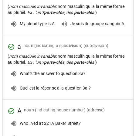
(
nom masculin invariable
: nom masculin qui a la même forme
au pluriel.
Ex : "un
?porte-clés
, des
porte-clés
"
)
My blood type is A.
Je suis de groupe sanguin A.
a
noun
(indicating a subdivision) (subdivision)
(
nom masculin invariable
: nom masculin qui a la même forme
au pluriel.
Ex : "un
?porte-clés
, des
porte-clés
"
)
What's the answer to question 3a?
Quel est la réponse à la question 3a ?
A
noun
(indicating house number) (adresse)
Who lived at 221A Baker Street?