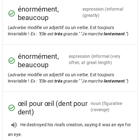
énormément,
expression
(informal
(greatly)
beaucoup
(
adverbe
: modifie un adjectif ou un verbe. Est toujours
invariable !
Ex : "Elle est
très
grande." "Je marche
lentement
."
)
énormément,
expression
(informal (very
often, at great length)
beaucoup
(
adverbe
: modifie un adjectif ou un verbe. Est toujours
invariable !
Ex : "Elle est
très
grande." "Je marche
lentement
."
)
œil pour œil (dent pour
noun
(figurative
(revenge)
dent)
He destroyed his rival's creation, saying it was an eye for
an eye.