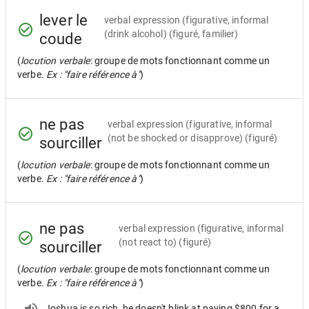
lever le
verbal expression
(figurative, informal
(drink alcohol) (figuré, familier)
coude
(
locution verbale
: groupe de mots fonctionnant comme un
verbe.
Ex : "faire référence à"
)
ne pas
verbal expression
(figurative, informal
(not be shocked or disapprove) (figuré)
sourciller
(
locution verbale
: groupe de mots fonctionnant comme un
verbe.
Ex : "faire référence à"
)
ne pas
verbal expression
(figurative, informal
(not react to) (figuré)
sourciller
(
locution verbale
: groupe de mots fonctionnant comme un
verbe.
Ex : "faire référence à"
)
Joshua is so rich, he doesn't blink at paying $800 for a