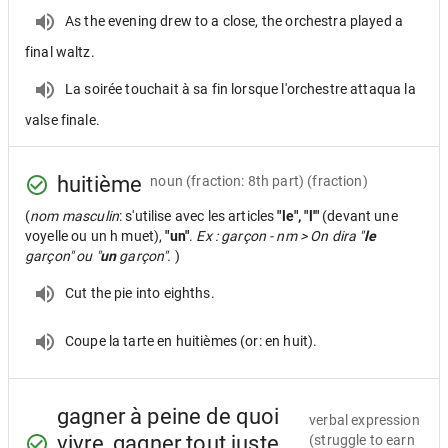
As the evening drew to a close, the orchestra played a
final waltz.
La soirée touchait à sa fin lorsque l'orchestre attaqua la
valse finale.
huitième
noun
(fraction: 8th part) (fraction)
(
nom masculin
: s'utilise avec les articles
"le", "l'"
(devant une
voyelle ou un h muet),
"un"
.
Ex : garçon - nm > On dira "
le
garçon" ou "
un
garçon".
)
Cut the pie into eighths.
Coupe la tarte en huitièmes (or: en huit).
gagner à peine de quoi
verbal expression
vivre, gagner tout juste
(struggle to earn