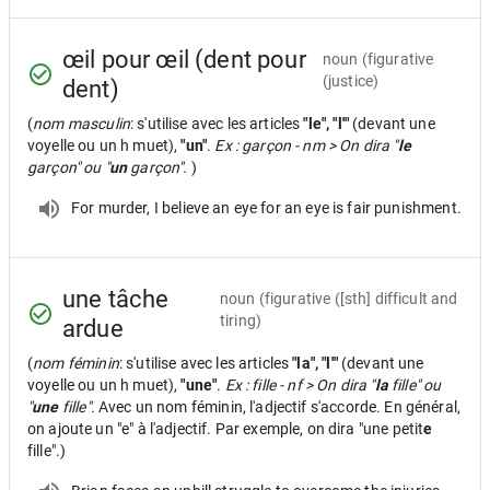
œil pour œil (dent pour
noun
(figurative
(justice)
dent)
(
nom masculin
: s'utilise avec les articles
"le", "l'"
(devant une
voyelle ou un h muet),
"un"
.
Ex : garçon - nm > On dira "
le
garçon" ou "
un
garçon".
)
For murder, I believe an eye for an eye is fair punishment.
une tâche
noun
(figurative ([sth] difficult and
tiring)
ardue
(
nom féminin
: s'utilise avec les articles
"la", "l'"
(devant une
voyelle ou un h muet),
"une"
.
Ex : fille - nf > On dira "
la
fille" ou
"
une
fille".
Avec un nom féminin, l'adjectif s'accorde. En général,
on ajoute un "e" à l'adjectif. Par exemple, on dira "une petit
e
fille".)