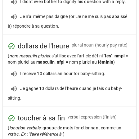
I didn't even bother to dignify his question with a reply.
Je n'ai même pas daigné (or: Je ne me suis pas abaissé
à) répondre à sa question.
dollars de l'heure
plural noun
(hourly pay rate)
(
nom masculin pluriel
: s'utilise avec l'article défini
"les"
.
nmpl
=
nom pluriel au
masculin
,
nfpl
= nom pluriel au
féminin
)
I receive 10 dollars an hour for baby-sitting.
Je gagne 10 dollars de l'heure quand je fais du baby-
sitting.
toucher à sa fin
verbal expression
(finish)
(
locution verbale
: groupe de mots fonctionnant comme un
verbe.
Ex : "faire référence à"
)