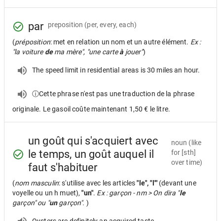
par
preposition
(per, every, each)
(
préposition
: met en relation un nom et un autre élément.
Ex :
"la voiture
de
ma mère", "une carte
à
jouer"
)
The speed limit in residential areas is 30 miles an hour.
ⓘCette phrase n'est pas une traduction de la phrase
originale. Le gasoil coûte maintenant 1,50 € le litre.
un goût qui s'acquiert avec
noun
(like
le temps, un goût auquel il
for [sth]
over time)
faut s'habituer
(
nom masculin
: s'utilise avec les articles
"le", "l'"
(devant une
voyelle ou un h muet),
"un"
.
Ex : garçon - nm > On dira "
le
garçon" ou "
un
garçon".
)
Oysters are definitely an acquired taste.