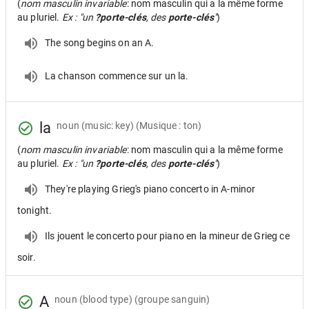
(
nom masculin invariable
: nom masculin qui a la même forme
au pluriel.
Ex : "un
?porte-clés
, des
porte-clés
"
)
The song begins on an A.
La chanson commence sur un la.
la
noun
(music: key) (Musique : ton)
(
nom masculin invariable
: nom masculin qui a la même forme
au pluriel.
Ex : "un
?porte-clés
, des
porte-clés
"
)
They're playing Grieg's piano concerto in A-minor
tonight.
Ils jouent le concerto pour piano en la mineur de Grieg ce
soir.
A
noun
(blood type) (groupe sanguin)