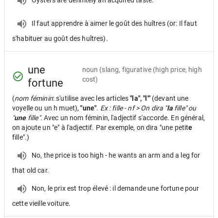
Il faut apprendre à aimer le goût des huîtres (or: Il faut
s'habituer au goût des huîtres).
une
noun
(slang, figurative (high price, high
cost)
fortune
(
nom féminin
: s'utilise avec les articles
"la", "l'"
(devant une
voyelle ou un h muet),
"une"
.
Ex : fille - nf > On dira "
la
fille" ou
"
une
fille".
Avec un nom féminin, l'adjectif s'accorde. En général,
on ajoute un "e" à l'adjectif. Par exemple, on dira "une petit
e
fille".)
No, the price is too high - he wants an arm and a leg for
that old car.
Non, le prix est trop élevé : il demande une fortune pour
cette vieille voiture.