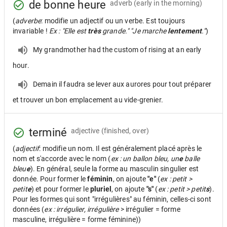
de bonne heure
adverb
(early in the morning)
(
adverbe
: modifie un adjectif ou un verbe. Est toujours
invariable !
Ex : "Elle est
très
grande." "Je marche
lentement
."
)
My grandmother had the custom of rising at an early
hour.
Demain il faudra se lever aux aurores pour tout préparer
et trouver un bon emplacement au vide-grenier.
terminé
adjective
(finished, over)
(
adjectif
: modifie un nom. Il est généralement placé après le
nom et s'accorde avec le nom (
ex : un ballon bleu, un
e
balle
bleu
e
). En général, seule la forme au masculin singulier est
donnée. Pour former le
féminin
, on ajoute
"e"
(
ex : petit >
petit
e
) et pour former le
pluriel
, on ajoute
"s"
(
ex : petit > petit
s
).
Pour les formes qui sont "irrégulières" au féminin, celles-ci sont
données (
ex : irrégulier, irrégulière
> irrégulier = forme
masculine, irrégulière = forme féminine))