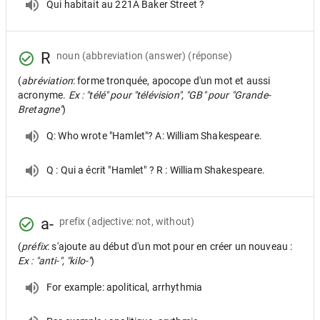
Qui habitait au 221A Baker Street ?
R
noun
(abbreviation (answer) (réponse)
(
abréviation
: forme tronquée, apocope d'un mot et aussi
acronyme.
Ex : "télé" pour "télévision", "GB" pour "Grande-
Bretagne"
)
Q: Who wrote "Hamlet"? A: William Shakespeare.
Q : Qui a écrit "Hamlet" ? R : William Shakespeare.
a-
prefix
(adjective: not, without)
(
préfix
: s'ajoute au début d'un mot pour en créer un nouveau :
Ex : "anti-", "kilo-"
)
For example: apolitical, arrhythmia