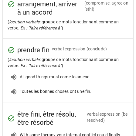
arrangement, arriver
(compromise, agree on
[sth])
à un accord
(
locution verbale
: groupe de mots fonctionnant comme un
verbe.
Ex : "faire référence à"
)
prendre fin
verbal expression
(conclude)
(
locution verbale
: groupe de mots fonctionnant comme un
verbe.
Ex : "faire référence à"
)
All good things must come to an end.
Toutes les bonnes choses ont une fin.
être fini, être résolu,
verbal expression
(be
resolved)
être résorbé
With some therapy your internal conflict could finally