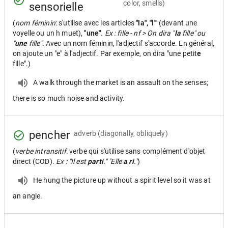
color, smells)
sensorielle
(
nom féminin
: s'utilise avec les articles
"la", "l'"
(devant une
voyelle ou un h muet),
"une"
.
Ex : fille - nf > On dira "
la
fille" ou
"
une
fille".
Avec un nom féminin, l'adjectif s'accorde. En général,
on ajoute un "e" à l'adjectif. Par exemple, on dira "une petit
e
fille".)
A walk through the market is an assault on the senses;
there is so much noise and activity.
pencher
adverb
(diagonally, obliquely)
(
verbe intransitif
: verbe qui s'utilise sans complément d'objet
direct (COD).
Ex : "Il est
parti
." "Elle
a ri
."
)
He hung the picture up without a spirit level so it was at
an angle.