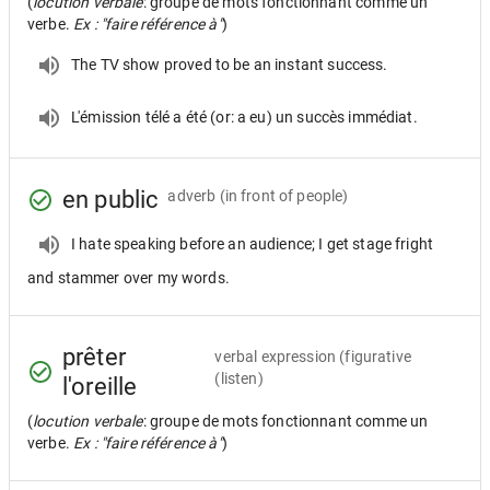
(
locution verbale
: groupe de mots fonctionnant comme un
verbe.
Ex : "faire référence à"
)
The TV show proved to be an instant success.
L'émission télé a été (or: a eu) un succès immédiat.
en public
adverb
(in front of people)
I hate speaking before an audience; I get stage fright
and stammer over my words.
prêter
verbal expression
(figurative
(listen)
l'oreille
(
locution verbale
: groupe de mots fonctionnant comme un
verbe.
Ex : "faire référence à"
)