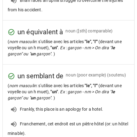
Brian faces an uphill struggle to overcome the injuries
from his accident.
un équivalent à
noun
([sth] comparable)
(
nom masculin
: s'utilise avec les articles
"le", "l'"
(devant une
voyelle ou un h muet),
"un"
.
Ex : garçon - nm > On dira "
le
garçon" ou "
un
garçon".
)
un semblant de
noun
(poor example) (soutenu)
(
nom masculin
: s'utilise avec les articles
"le", "l'"
(devant une
voyelle ou un h muet),
"un"
.
Ex : garçon - nm > On dira "
le
garçon" ou "
un
garçon".
)
Frankly, this place is an apology for a hotel.
Franchement, cet endroit est un piètre hôtel (or: un hôtel
minable).