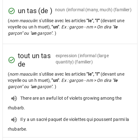
un tas (de )
noun
(informal (many, much) (familier)
(
nom masculin
: s'utilise avec les articles
"le", "l'"
(devant une
voyelle ou un h muet),
"un"
.
Ex : garçon - nm > On dira "
le
garçon" ou "
un
garçon".
)
tout un tas
expression
(informal (large
quantity) (familier)
de
(
nom masculin
: s'utilise avec les articles
"le", "l'"
(devant une
voyelle ou un h muet),
"un"
.
Ex : garçon - nm > On dira "
le
garçon" ou "
un
garçon".
)
There are an awful lot of violets growing among the
rhubarb.
Il y a un sacré paquet de violettes qui poussent parmi la
rhubarbe.