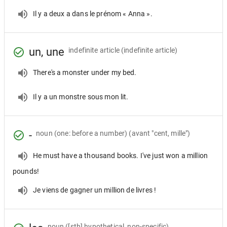
Il y a deux a dans le prénom « Anna ».
un, une
indefinite article
(indefinite article)
There's a monster under my bed.
Il y a un monstre sous mon lit.
-
noun
(one: before a number) (avant "cent, mille")
He must have a thousand books. I've just won a million
pounds!
Je viens de gagner un million de livres !
noun
([sth] hypothetical, non-specific)