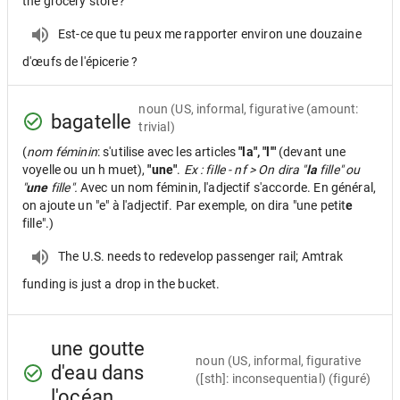
the grocery store?
Est-ce que tu peux me rapporter environ une douzaine
d'œufs de l'épicerie ?
noun
(US, informal, figurative (amount:
bagatelle
trivial)
(
nom féminin
: s'utilise avec les articles
"la", "l'"
(devant une
voyelle ou un h muet),
"une"
.
Ex : fille - nf > On dira "
la
fille" ou
"
une
fille".
Avec un nom féminin, l'adjectif s'accorde. En général,
on ajoute un "e" à l'adjectif. Par exemple, on dira "une petit
e
fille".)
The U.S. needs to redevelop passenger rail; Amtrak
funding is just a drop in the bucket.
une goutte
noun
(US, informal, figurative
d'eau dans
([sth]: inconsequential) (figuré)
l'océan