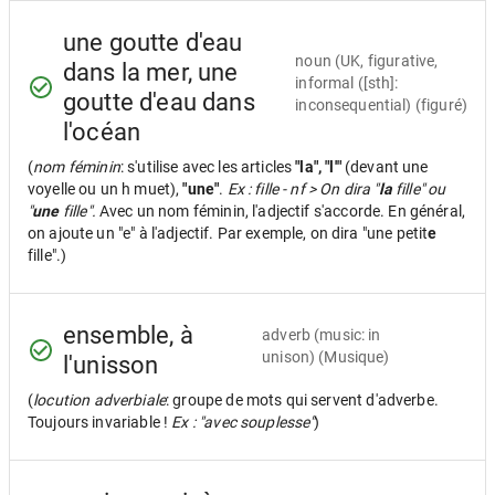
une goutte d'eau
noun
(UK, figurative,
dans la mer, une
informal ([sth]:
goutte d'eau dans
inconsequential) (figuré)
l'océan
(
nom féminin
: s'utilise avec les articles
"la", "l'"
(devant une
voyelle ou un h muet),
"une"
.
Ex : fille - nf > On dira "
la
fille" ou
"
une
fille".
Avec un nom féminin, l'adjectif s'accorde. En général,
on ajoute un "e" à l'adjectif. Par exemple, on dira "une petit
e
fille".)
ensemble, à
adverb
(music: in
unison) (Musique)
l'unisson
(
locution adverbiale
: groupe de mots qui servent d'adverbe.
Toujours invariable !
Ex : "avec souplesse"
)