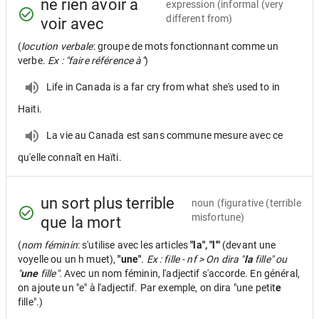
ne rien avoir à
expression
(informal (very
different from)
voir avec
(
locution verbale
: groupe de mots fonctionnant comme un
verbe.
Ex : "faire référence à"
)
Life in Canada is a far cry from what she's used to in
Haiti.
La vie au Canada est sans commune mesure avec ce
qu'elle connaît en Haïti.
un sort plus terrible
noun
(figurative (terrible
misfortune)
que la mort
(
nom féminin
: s'utilise avec les articles
"la", "l'"
(devant une
voyelle ou un h muet),
"une"
.
Ex : fille - nf > On dira "
la
fille" ou
"
une
fille".
Avec un nom féminin, l'adjectif s'accorde. En général,
on ajoute un "e" à l'adjectif. Par exemple, on dira "une petit
e
fille".)