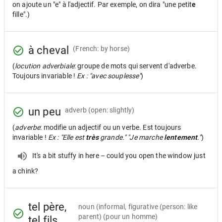
on ajoute un "e" à l'adjectif. Par exemple, on dira "une petit
e
fille".)
à cheval
(French: by horse)
(
locution adverbiale
: groupe de mots qui servent d'adverbe.
Toujours invariable !
Ex : "avec souplesse"
)
un peu
adverb
(open: slightly)
(
adverbe
: modifie un adjectif ou un verbe. Est toujours
invariable !
Ex : "Elle est
très
grande." "Je marche
lentement
."
)
It's a bit stuffy in here – could you open the window just
a chink?
tel père,
noun
(informal, figurative (person: like
parent) (pour un homme)
tel fils