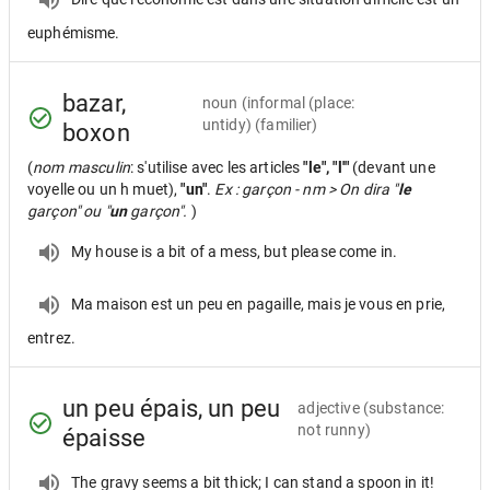
euphémisme.
bazar,
noun
(informal (place:
untidy) (familier)
boxon
(
nom masculin
: s'utilise avec les articles
"le", "l'"
(devant une
voyelle ou un h muet),
"un"
.
Ex : garçon - nm > On dira "
le
garçon" ou "
un
garçon".
)
My house is a bit of a mess, but please come in.
Ma maison est un peu en pagaille, mais je vous en prie,
entrez.
un peu épais, un peu
adjective
(substance:
not runny)
épaisse
The gravy seems a bit thick; I can stand a spoon in it!