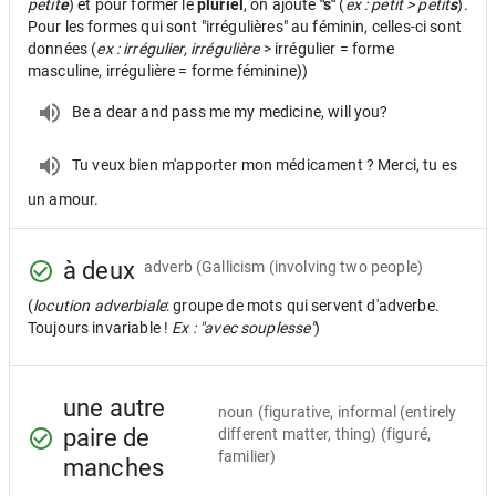
petit
e
) et pour former le
pluriel
, on ajoute
"s"
(
ex : petit > petit
s
).
Pour les formes qui sont "irrégulières" au féminin, celles-ci sont
données (
ex : irrégulier, irrégulière
> irrégulier = forme
masculine, irrégulière = forme féminine))
Be a dear and pass me my medicine, will you?
Tu veux bien m'apporter mon médicament ? Merci, tu es
un amour.
à deux
adverb
(Gallicism (involving two people)
(
locution adverbiale
: groupe de mots qui servent d'adverbe.
Toujours invariable !
Ex : "avec souplesse"
)
une autre
noun
(figurative, informal (entirely
paire de
different matter, thing) (figuré,
familier)
manches