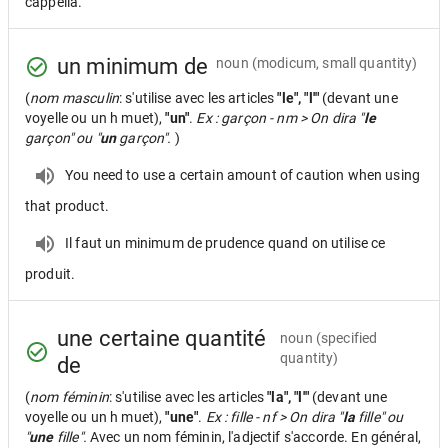
cappella.
un minimum de
noun
(modicum, small quantity)
(
nom masculin
: s'utilise avec les articles
"le", "l'"
(devant une
voyelle ou un h muet),
"un"
.
Ex : garçon - nm > On dira "
le
garçon" ou "
un
garçon".
)
You need to use a certain amount of caution when using
that product.
Il faut un minimum de prudence quand on utilise ce
produit.
une certaine quantité
noun
(specified
quantity)
de
(
nom féminin
: s'utilise avec les articles
"la", "l'"
(devant une
voyelle ou un h muet),
"une"
.
Ex : fille - nf > On dira "
la
fille" ou
"
une
fille".
Avec un nom féminin, l'adjectif s'accorde. En général,