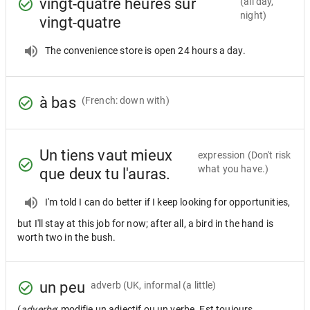
vingt-quatre heures sur
(all day,
night)
vingt-quatre
The convenience store is open 24 hours a day.
à bas
(French: down with)
Un tiens vaut mieux
expression
(Don't risk
what you have.)
que deux tu l'auras.
I'm told I can do better if I keep looking for opportunities,
but I'll stay at this job for now; after all, a bird in the hand is
worth two in the bush.
un peu
adverb
(UK, informal (a little)
(
adverbe
: modifie un adjectif ou un verbe. Est toujours