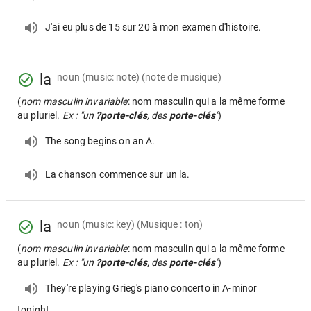
J'ai eu plus de 15 sur 20 à mon examen d'histoire.
la
noun
(music: note) (note de musique)
(
nom masculin invariable
: nom masculin qui a la même forme
au pluriel.
Ex : "un
?porte-clés
, des
porte-clés
"
)
The song begins on an A.
La chanson commence sur un la.
la
noun
(music: key) (Musique : ton)
(
nom masculin invariable
: nom masculin qui a la même forme
au pluriel.
Ex : "un
?porte-clés
, des
porte-clés
"
)
They're playing Grieg's piano concerto in A-minor
tonight.