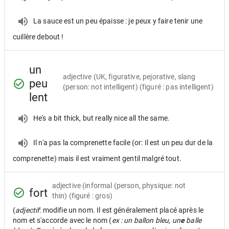
La sauce est un peu épaisse : je peux y faire tenir une
cuillère debout !
un
adjective
(UK, figurative, pejorative, slang
peu
(person: not intelligent) (figuré : pas intelligent)
lent
He's a bit thick, but really nice all the same.
Il n'a pas la comprenette facile (or: Il est un peu dur de la
comprenette) mais il est vraiment gentil malgré tout.
adjective
(informal (person, physique: not
fort
thin) (figuré : gros)
(
adjectif
: modifie un nom. Il est généralement placé après le
nom et s'accorde avec le nom (
ex : un ballon bleu, un
e
balle