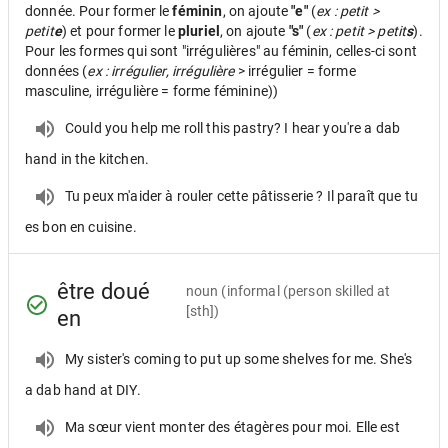
donnée. Pour former le
féminin
, on ajoute
"e"
(
ex : petit >
petit
e
) et pour former le
pluriel
, on ajoute
"s"
(
ex : petit > petit
s
).
Pour les formes qui sont "irrégulières" au féminin, celles-ci sont
données (
ex : irrégulier, irrégulière
> irrégulier = forme
masculine, irrégulière = forme féminine))
Could you help me roll this pastry? I hear you're a dab
hand in the kitchen.
Tu peux m'aider à rouler cette pâtisserie ? Il paraît que tu
es bon en cuisine.
être doué
noun
(informal (person skilled at
[sth])
en
My sister's coming to put up some shelves for me. She's
a dab hand at DIY.
Ma sœur vient monter des étagères pour moi. Elle est