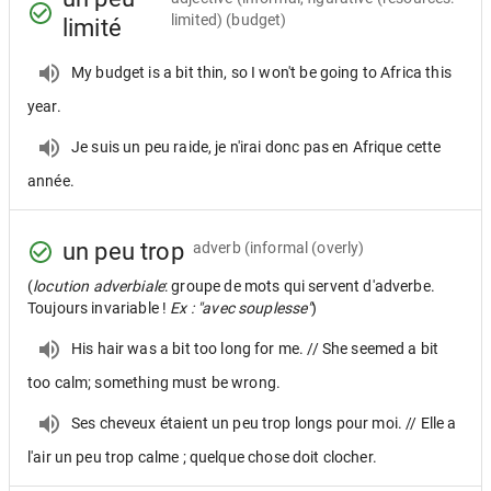
limited) (budget)
limité
My budget is a bit thin, so I won't be going to Africa this
year.
Je suis un peu raide, je n'irai donc pas en Afrique cette
année.
un peu trop
adverb
(informal (overly)
(
locution adverbiale
: groupe de mots qui servent d'adverbe.
Toujours invariable !
Ex : "avec souplesse"
)
His hair was a bit too long for me. // She seemed a bit
too calm; something must be wrong.
Ses cheveux étaient un peu trop longs pour moi. // Elle a
l'air un peu trop calme ; quelque chose doit clocher.