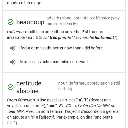
douée en bricolage.
adverb
(slang, potentially offensive (very
beaucoup
much, extremely)
(
adverbe
: modifie un adjectif ou un verbe. Est toujours
invariable !
Ex : "Elle est
très
grande." "Je marche
lentement
."
)
I feel a damn sight better now than I did before.
Je me sens vachement mieux qu'avant.
certitude
noun
(informal, abbreviation ([sth]
certain)
absolue
(
nom féminin
: s'utilise avec les articles
"la", "l'"
(devant une
voyelle ou un h muet),
"une"
.
Ex : fille - nf > On dira "
la
fille" ou
"
une
fille".
Avec un nom féminin, l'adjectif s'accorde. En général,
on ajoute un "e" à l'adjectif. Par exemple, on dira "une petit
e
fille".)