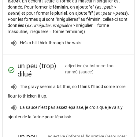
bleu
e
). En général, seule la forme au masculin singulier est
donnée. Pour former le
féminin
, on ajoute
"e"
(
ex : petit >
petit
e
) et pour former le
pluriel
, on ajoute
"s"
(
ex : petit > petit
s
).
Pour les formes qui sont "irrégulières" au féminin, celles-ci sont
données (
ex : irrégulier, irrégulière
> irrégulier = forme
masculine, irrégulière = forme féminine))
He's a bit thick through the waist.
un peu (trop)
adjective
(substance: too
runny) (sauce)
dilué
The gravy seems a bit thin, so I think I'll add some more
flour to thicken it up.
La sauce n'est pas assez épaisse, je crois que je vais y
ajouter de la farine pour l'épaissir.
un peu
adjective
(informal, figurative (resources: