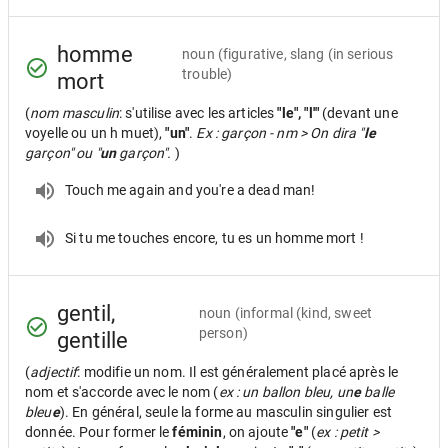
homme
noun
(figurative, slang (in serious
trouble)
mort
(
nom masculin
: s'utilise avec les articles
"le", "l'"
(devant une
voyelle ou un h muet),
"un"
.
Ex : garçon - nm > On dira "
le
garçon" ou "
un
garçon".
)
Touch me again and you're a dead man!
Si tu me touches encore, tu es un homme mort !
gentil,
noun
(informal (kind, sweet
person)
gentille
(
adjectif
: modifie un nom. Il est généralement placé après le
nom et s'accorde avec le nom (
ex : un ballon bleu, un
e
balle
bleu
e
). En général, seule la forme au masculin singulier est
donnée. Pour former le
féminin
, on ajoute
"e"
(
ex : petit >