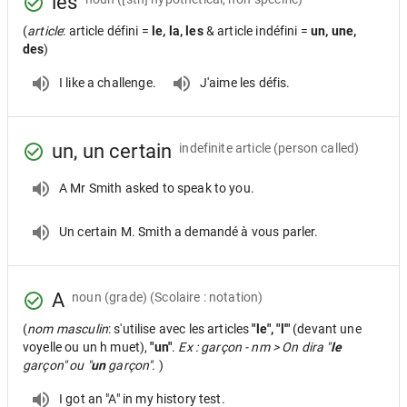
les
(
article
: article défini =
le, la, les
& article indéfini =
un, une,
des
)
I like a challenge.
J'aime les défis.
un, un certain
indefinite article
(person called)
A Mr Smith asked to speak to you.
Un certain M. Smith a demandé à vous parler.
A
noun
(grade) (Scolaire : notation)
(
nom masculin
: s'utilise avec les articles
"le", "l'"
(devant une
voyelle ou un h muet),
"un"
.
Ex : garçon - nm > On dira "
le
garçon" ou "
un
garçon".
)
I got an "A" in my history test.