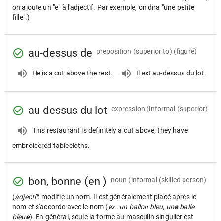
on ajoute un "e" à l'adjectif. Par exemple, on dira "une petit
e
fille".)
au-dessus de
preposition
(superior to) (figuré)
He is a cut above the rest.
Il est au-dessus du lot.
au-dessus du lot
expression
(informal (superior)
This restaurant is definitely a cut above; they have
embroidered tablecloths.
bon, bonne (en )
noun
(informal (skilled person)
(
adjectif
: modifie un nom. Il est généralement placé après le
nom et s'accorde avec le nom (
ex : un ballon bleu, un
e
balle
bleu
e
). En général, seule la forme au masculin singulier est