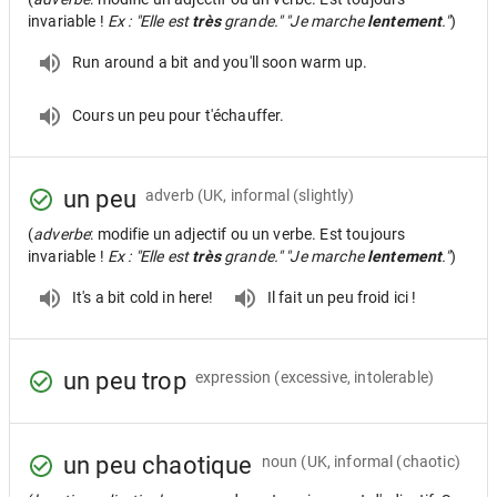
invariable !
Ex : "Elle est
très
grande." "Je marche
lentement
."
)
Run around a bit and you'll soon warm up.
Cours un peu pour t'échauffer.
un peu
adverb
(UK, informal (slightly)
(
adverbe
: modifie un adjectif ou un verbe. Est toujours
invariable !
Ex : "Elle est
très
grande." "Je marche
lentement
."
)
It's a bit cold in here!
Il fait un peu froid ici !
un peu trop
expression
(excessive, intolerable)
un peu chaotique
noun
(UK, informal (chaotic)