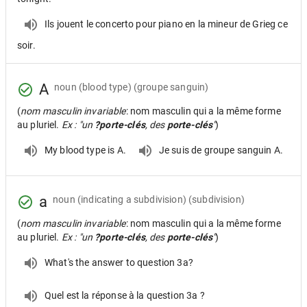
Ils jouent le concerto pour piano en la mineur de Grieg ce
soir.
A
noun
(blood type) (groupe sanguin)
(
nom masculin invariable
: nom masculin qui a la même forme
au pluriel.
Ex : "un
?porte-clés
, des
porte-clés
"
)
My blood type is A.
Je suis de groupe sanguin A.
a
noun
(indicating a subdivision) (subdivision)
(
nom masculin invariable
: nom masculin qui a la même forme
au pluriel.
Ex : "un
?porte-clés
, des
porte-clés
"
)
What's the answer to question 3a?
Quel est la réponse à la question 3a ?