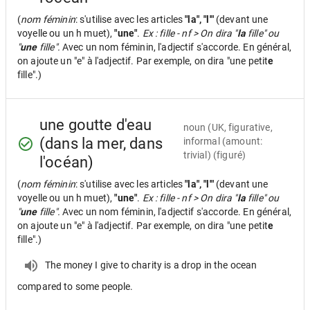
(
nom féminin
: s'utilise avec les articles
"la", "l'"
(devant une
voyelle ou un h muet),
"une"
.
Ex : fille - nf > On dira "
la
fille" ou
"
une
fille".
Avec un nom féminin, l'adjectif s'accorde. En général,
on ajoute un "e" à l'adjectif. Par exemple, on dira "une petit
e
fille".)
une goutte d'eau
noun
(UK, figurative,
(dans la mer, dans
informal (amount:
trivial) (figuré)
l'océan)
(
nom féminin
: s'utilise avec les articles
"la", "l'"
(devant une
voyelle ou un h muet),
"une"
.
Ex : fille - nf > On dira "
la
fille" ou
"
une
fille".
Avec un nom féminin, l'adjectif s'accorde. En général,
on ajoute un "e" à l'adjectif. Par exemple, on dira "une petit
e
fille".)
The money I give to charity is a drop in the ocean
compared to some people.