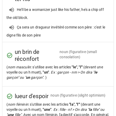
He'll be a womanizer just like his father; he's a chip off
the old block.
Ça sera un dragueur invétéré comme son père : c'est le
digne fils de son père
un brin de
noun
(figurative (small
consolation)
réconfort
(
nom masculin
: s'utilise avec les articles
"le", "l'"
(devant une
voyelle ou un h muet),
"un"
.
Ex : garçon - nm > On dira "
le
garçon" ou "
un
garçon".
)
lueur d'espoir
noun
(figurative (slight optimism)
(
nom féminin
: s'utilise avec les articles
"la", "l'"
(devant une
voyelle ou un h muet),
"une"
.
Ex : fille - nf > On dira "
la
fille" ou
"
une
fille".
Avec un nom féminin, l'adjectif s'accorde. En général,