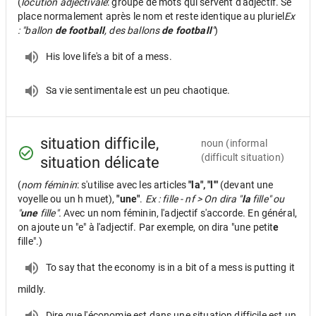
(
locution adjectivale
: groupe de mots qui servent d'adjectif. Se
place normalement après le nom et reste identique au pluriel
Ex
: "ballon
de football
, des ballons
de football
"
)
His love life's a bit of a mess.
Sa vie sentimentale est un peu chaotique.
situation difficile,
noun
(informal
(difficult situation)
situation délicate
(
nom féminin
: s'utilise avec les articles
"la", "l'"
(devant une
voyelle ou un h muet),
"une"
.
Ex : fille - nf > On dira "
la
fille" ou
"
une
fille".
Avec un nom féminin, l'adjectif s'accorde. En général,
on ajoute un "e" à l'adjectif. Par exemple, on dira "une petit
e
fille".)
To say that the economy is in a bit of a mess is putting it
mildly.
Dire que l'économie est dans une situation difficile est un