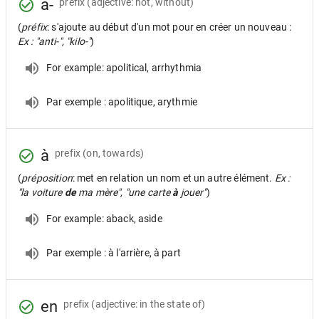
a-
prefix
(adjective: not, without)
(
préfix
: s'ajoute au début d'un mot pour en créer un nouveau :
Ex : "anti-", "kilo-"
)
For example: apolitical, arrhythmia
Par exemple : apolitique, arythmie
à
prefix
(on, towards)
(
préposition
: met en relation un nom et un autre élément.
Ex :
"la voiture
de
ma mère", "une carte
à
jouer"
)
For example: aback, aside
Par exemple : à l'arrière, à part
en
prefix
(adjective: in the state of)