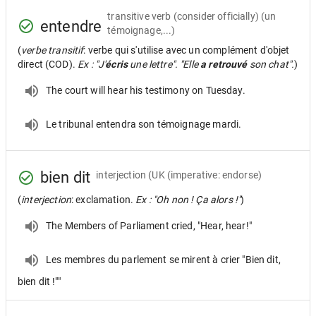
transitive verb
(consider officially) (un
entendre
témoignage,...)
(
verbe transitif
: verbe qui s'utilise avec un complément d'objet
direct (COD).
Ex : "J'
écris
une lettre". "Elle
a retrouvé
son chat".
)
The court will hear his testimony on Tuesday.
Le tribunal entendra son témoignage mardi.
bien dit
interjection
(UK (imperative: endorse)
(
interjection
: exclamation.
Ex : "Oh non ! Ça alors !"
)
The Members of Parliament cried, "Hear, hear!"
Les membres du parlement se mirent à crier "Bien dit,
bien dit !""