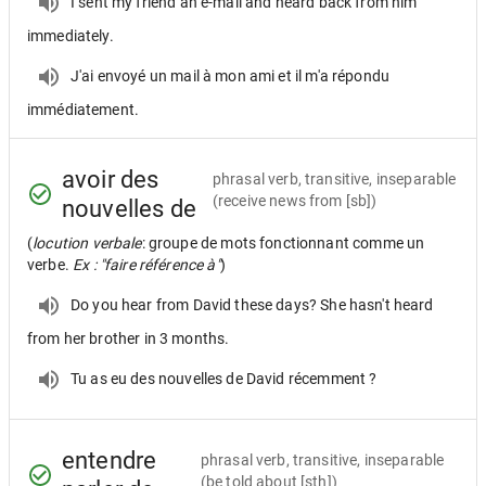
I sent my friend an e-mail and heard back from him
immediately.
J'ai envoyé un mail à mon ami et il m'a répondu
immédiatement.
avoir des
phrasal verb, transitive, inseparable
(receive news from [sb])
nouvelles de
(
locution verbale
: groupe de mots fonctionnant comme un
verbe.
Ex : "faire référence à"
)
Do you hear from David these days? She hasn't heard
from her brother in 3 months.
Tu as eu des nouvelles de David récemment ?
entendre
phrasal verb, transitive, inseparable
(be told about [sth])