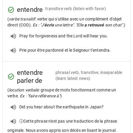
entendre
transitive verb
(listen with favor)
(
verbe transitif
: verbe qui s'utilise avec un complément d'objet
direct (COD).
Ex : "J'
écris
une lettre". "Elle
a retrouvé
son chat".
)
Pray for forgiveness and the Lord will hear you.
Prie pour être pardonné et le Seigneur t'entendra.
entendre
phrasal verb, transitive, inseparable
(learn latest news)
parler de
(
locution verbale
: groupe de mots fonctionnant comme un
verbe.
Ex : "faire référence à"
)
Did you hear about the earthquake in Japan?
ⓘCette phrase n'est pas une traduction de la phrase
originale. Nous avons appris son décès en lisant le journal.