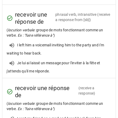
recevoir une
phrasal verb, intransitive
(receive
a response from [sb])
réponse de
(
locution verbale
: groupe de mots fonctionnant comme un
verbe.
Ex : "faire référence à"
)
I left him a voicemail inviting him to the party and I'm
waiting to hear back.
Je lui ai laissé un message pour l'inviter à la fête et
j'attends qu'il me réponde.
recevoir une réponse
(receive a
response)
de
(
locution verbale
: groupe de mots fonctionnant comme un
verbe.
Ex : "faire référence à"
)