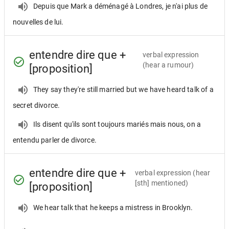
Depuis que Mark a déménagé à Londres, je n'ai plus de
nouvelles de lui.
entendre dire que +
verbal expression
(hear a rumour)
[proposition]
They say they're still married but we have heard talk of a
secret divorce.
Ils disent qu'ils sont toujours mariés mais nous, on a
entendu parler de divorce.
entendre dire que +
verbal expression
(hear
[sth] mentioned)
[proposition]
We hear talk that he keeps a mistress in Brooklyn.