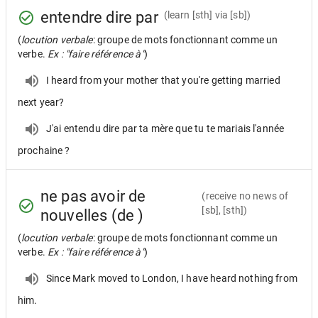
entendre dire par
(learn [sth] via [sb])
(
locution verbale
: groupe de mots fonctionnant comme un
verbe.
Ex : "faire référence à"
)
I heard from your mother that you're getting married
next year?
J'ai entendu dire par ta mère que tu te mariais l'année
prochaine ?
ne pas avoir de
(receive no news of
[sb], [sth])
nouvelles (de )
(
locution verbale
: groupe de mots fonctionnant comme un
verbe.
Ex : "faire référence à"
)
Since Mark moved to London, I have heard nothing from
him.