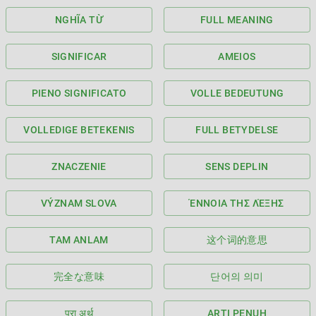
NGHĨA TỪ
FULL MEANING
SIGNIFICAR
AMEIOS
PIENO SIGNIFICATO
VOLLE BEDEUTUNG
VOLLEDIGE BETEKENIS
FULL BETYDELSE
ZNACZENIE
SENS DEPLIN
VÝZNAM SLOVA
ΈΝΝΟΙΑ ΤΗΣ ΛΈΞΗΣ
TAM ANLAM
这个词的意思
完全な意味
단어의 의미
पूरा अर्थ
ARTI PENUH