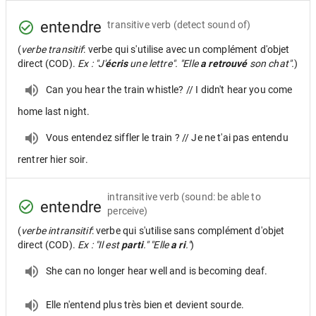
entendre
transitive verb
(detect sound of)
(
verbe transitif
: verbe qui s'utilise avec un complément d'objet
direct (COD).
Ex : "J'
écris
une lettre". "Elle
a retrouvé
son chat".
)
Can you hear the train whistle? // I didn't hear you come
home last night.
Vous entendez siffler le train ? // Je ne t'ai pas entendu
rentrer hier soir.
intransitive verb
(sound: be able to
entendre
perceive)
(
verbe intransitif
: verbe qui s'utilise sans complément d'objet
direct (COD).
Ex : "Il est
parti
." "Elle
a ri
."
)
She can no longer hear well and is becoming deaf.
Elle n'entend plus très bien et devient sourde.