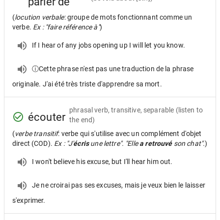
parler de
(
locution verbale
: groupe de mots fonctionnant comme un
verbe.
Ex : "faire référence à"
)
If I hear of any jobs opening up I will let you know.
ⓘCette phrase n'est pas une traduction de la phrase
originale. J'ai été très triste d'apprendre sa mort.
phrasal verb, transitive, separable
(listen to
écouter
the end)
(
verbe transitif
: verbe qui s'utilise avec un complément d'objet
direct (COD).
Ex : "J'
écris
une lettre". "Elle
a retrouvé
son chat".
)
I won't believe his excuse, but I'll hear him out.
Je ne croirai pas ses excuses, mais je veux bien le laisser
s'exprimer.