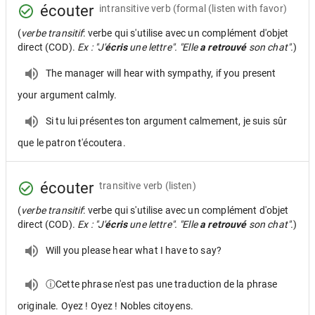
écouter
intransitive verb
(formal (listen with favor)
(
verbe transitif
: verbe qui s'utilise avec un complément d'objet
direct (COD).
Ex : "J'
écris
une lettre". "Elle
a retrouvé
son chat".
)
The manager will hear with sympathy, if you present
your argument calmly.
Si tu lui présentes ton argument calmement, je suis sûr
que le patron t'écoutera.
écouter
transitive verb
(listen)
(
verbe transitif
: verbe qui s'utilise avec un complément d'objet
direct (COD).
Ex : "J'
écris
une lettre". "Elle
a retrouvé
son chat".
)
Will you please hear what I have to say?
ⓘCette phrase n'est pas une traduction de la phrase
originale. Oyez ! Oyez ! Nobles citoyens.