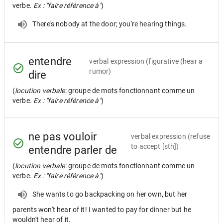
verbe.
Ex : "faire référence à"
)
There's nobody at the door; you're hearing things.
entendre
verbal expression
(figurative (hear a
rumor)
dire
(
locution verbale
: groupe de mots fonctionnant comme un
verbe.
Ex : "faire référence à"
)
ne pas vouloir
verbal expression
(refuse
to accept [sth])
entendre parler de
(
locution verbale
: groupe de mots fonctionnant comme un
verbe.
Ex : "faire référence à"
)
She wants to go backpacking on her own, but her
parents won't hear of it! I wanted to pay for dinner but he
wouldn't hear of it.