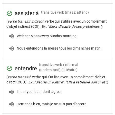
assister à
transitive verb
(mass: attend)
(
verbe transitif indirect
: verbe qui s'utilise avec un complément
d'objet indirect (COI).
Ex : "Elle
a discuté
de
ses problèmes."
)
We hear Mass every Sunday morning.
Nous entendons la messe tous les dimanches matin.
transitive verb
(informal
entendre
(understand) (littéraire)
(
verbe transitif
: verbe qui s'utilise avec un complément d'objet
direct (COD).
Ex : "J'
écris
une lettre". "Elle
a retrouvé
son chat".
)
I hear you, but I don't agree.
J'entends bien, mais je ne suis pas d'accord.