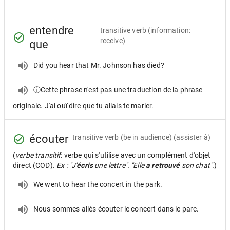
entendre
transitive verb
(information:
receive)
que
Did you hear that Mr. Johnson has died?
ⓘCette phrase n'est pas une traduction de la phrase
originale. J'ai ouï dire que tu allais te marier.
écouter
transitive verb
(be in audience) (assister à)
(
verbe transitif
: verbe qui s'utilise avec un complément d'objet
direct (COD).
Ex : "J'
écris
une lettre". "Elle
a retrouvé
son chat".
)
We went to hear the concert in the park.
Nous sommes allés écouter le concert dans le parc.