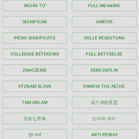
NGHĨA TỪ
FULL MEANING
SIGNIFICAR
AMEIOS
PIENO SIGNIFICATO
VOLLE BEDEUTUNG
VOLLEDIGE BETEKENIS
FULL BETYDELSE
ZNACZENIE
SENS DEPLIN
VÝZNAM SLOVA
ΈΝΝΟΙΑ ΤΗΣ ΛΈΞΗΣ
TAM ANLAM
这个词的意思
完全な意味
단어의 의미
पूरा अर्थ
ARTI PENUH