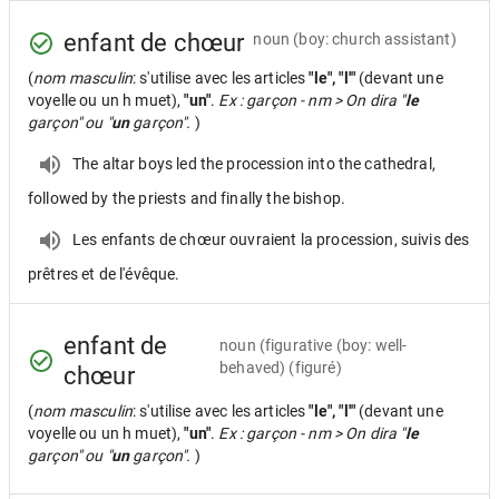
enfant de chœur
noun
(boy: church assistant)
(
nom masculin
: s'utilise avec les articles
"le", "l'"
(devant une
voyelle ou un h muet),
"un"
.
Ex : garçon - nm > On dira "
le
garçon" ou "
un
garçon".
)
The altar boys led the procession into the cathedral,
followed by the priests and finally the bishop.
Les enfants de chœur ouvraient la procession, suivis des
prêtres et de l'évêque.
enfant de
noun
(figurative (boy: well-
behaved) (figuré)
chœur
(
nom masculin
: s'utilise avec les articles
"le", "l'"
(devant une
voyelle ou un h muet),
"un"
.
Ex : garçon - nm > On dira "
le
garçon" ou "
un
garçon".
)