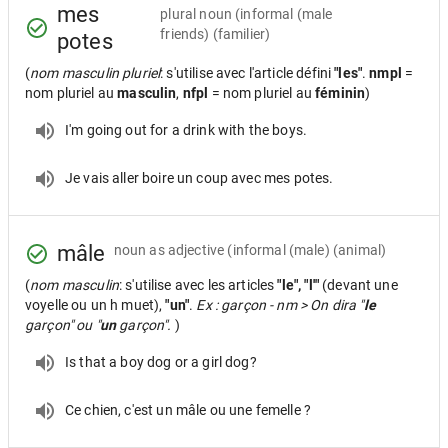
mes
plural noun
(informal (male
friends) (familier)
potes
(
nom masculin pluriel
: s'utilise avec l'article défini
"les"
.
nmpl
=
nom pluriel au
masculin
,
nfpl
= nom pluriel au
féminin
)
I'm going out for a drink with the boys.
Je vais aller boire un coup avec mes potes.
mâle
noun as adjective
(informal (male) (animal)
(
nom masculin
: s'utilise avec les articles
"le", "l'"
(devant une
voyelle ou un h muet),
"un"
.
Ex : garçon - nm > On dira "
le
garçon" ou "
un
garçon".
)
Is that a boy dog or a girl dog?
Ce chien, c'est un mâle ou une femelle ?