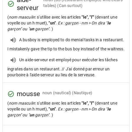
tables) (Can surtout)
serveur
(
nom masculin
: s'utilise avec les articles
"le", "l'"
(devant une
voyelle ou un h muet),
"un"
.
Ex : garçon - nm > On dira "
le
garçon" ou "
un
garçon".
)
A busboy is employed to do menial tasks in a restaurant.
I mistakenly gave the tip to the bus boy instead of the waitress.
Un aide-serveur est employé pour exécuter les tâches
ingrates dans un restaurant. // J'ai donné par erreur un
pourboire à l'aide-serveur au lieu de la serveuse.
mousse
noun
(nautical) (Nautique)
(
nom masculin
: s'utilise avec les articles
"le", "l'"
(devant une
voyelle ou un h muet),
"un"
.
Ex : garçon - nm > On dira "
le
garçon" ou "
un
garçon".
)