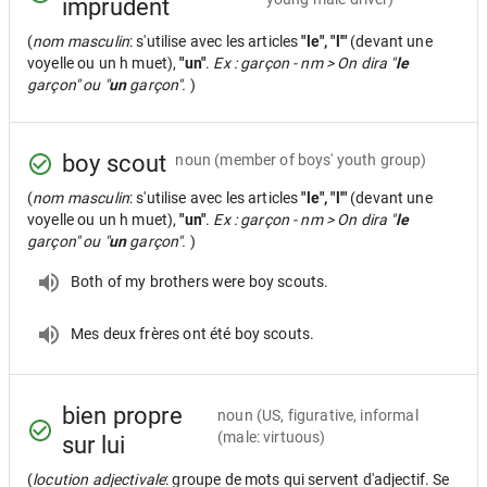
imprudent
(
nom masculin
: s'utilise avec les articles
"le", "l'"
(devant une
voyelle ou un h muet),
"un"
.
Ex : garçon - nm > On dira "
le
garçon" ou "
un
garçon".
)
boy scout
noun
(member of boys' youth group)
(
nom masculin
: s'utilise avec les articles
"le", "l'"
(devant une
voyelle ou un h muet),
"un"
.
Ex : garçon - nm > On dira "
le
garçon" ou "
un
garçon".
)
Both of my brothers were boy scouts.
Mes deux frères ont été boy scouts.
bien propre
noun
(US, figurative, informal
(male: virtuous)
sur lui
(
locution adjectivale
: groupe de mots qui servent d'adjectif. Se