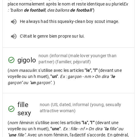
place normalement après le nom et reste identique au pluriel
Ex
: "ballon
de football
, des ballons
de football
"
)
He always had this squeaky-clean boy scout image.
C'était le genre bien propre sur lui.
noun
(informal (male lover younger than
gigolo
partner) (familier, péjoratif)
(
nom masculin
: s'utilise avec les articles
"le", "l'"
(devant une
voyelle ou un h muet),
"un"
.
Ex : garçon - nm > On dira "
le
garçon" ou "
un
garçon".
)
fille
noun
(US, dated, informal (young, sexually
attractive woman)
sexy
(
nom féminin
: s'utilise avec les articles
"la", "l'"
(devant une
voyelle ou un h muet),
"une"
.
Ex : fille - nf > On dira "
la
fille" ou
"
une
fille".
Avec un nom féminin, l'adjectif s'accorde. En général,