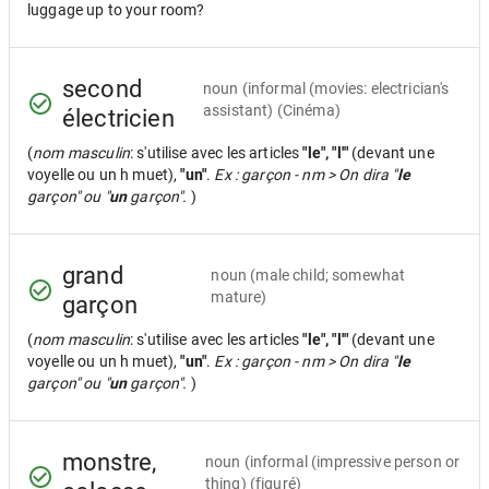
luggage up to your room?
second
noun
(informal (movies: electrician's
assistant) (Cinéma)
électricien
(
nom masculin
: s'utilise avec les articles
"le", "l'"
(devant une
voyelle ou un h muet),
"un"
.
Ex : garçon - nm > On dira "
le
garçon" ou "
un
garçon".
)
grand
noun
(male child; somewhat
mature)
garçon
(
nom masculin
: s'utilise avec les articles
"le", "l'"
(devant une
voyelle ou un h muet),
"un"
.
Ex : garçon - nm > On dira "
le
garçon" ou "
un
garçon".
)
monstre,
noun
(informal (impressive person or
thing) (figuré)