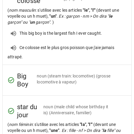
colosse
(
nom masculin
: s'utilise avec les articles
"le", "l'"
(devant une
voyelle ou un h muet),
"un"
.
Ex : garçon - nm > On dira "
le
garçon" ou "
un
garçon".
)
This big boy is the largest fish I ever caught.
Ce colosse est le plus gros poisson que j'aie jamais
attrapé.
Big
noun
(steam train: locomotive) (grosse
locomotive à vapeur)
Boy
star du
noun
(male child whose birthday it
is) (Anniversaire, familier)
jour
(
nom féminin
: s'utilise avec les articles
"la", "l'"
(devant une
voyelle ou un h muet),
"une"
.
Ex : fille - nf > On dira "
la
fille" ou