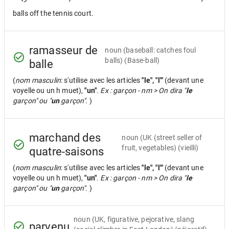
balls off the tennis court.
ramasseur de
noun
(baseball: catches foul
balls) (Base-ball)
balle
(
nom masculin
: s'utilise avec les articles
"le", "l'"
(devant une
voyelle ou un h muet),
"un"
.
Ex : garçon - nm > On dira "
le
garçon" ou "
un
garçon".
)
marchand des
noun
(UK (street seller of
fruit, vegetables) (vieilli)
quatre-saisons
(
nom masculin
: s'utilise avec les articles
"le", "l'"
(devant une
voyelle ou un h muet),
"un"
.
Ex : garçon - nm > On dira "
le
garçon" ou "
un
garçon".
)
noun
(UK, figurative, pejorative, slang
parvenu