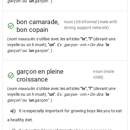
garçon" ou "
un
garçon".
)
bon camarade,
noun
(US informal (male with
strong support network)
bon copain
(
nom masculin
: s'utilise avec les articles
"le", "l'"
(devant une
voyelle ou un h muet),
"un"
.
Ex : garçon - nm > On dira "
le
garçon" ou "
un
garçon".
)
garçon en pleine
noun
(male
child)
croissance
(
nom masculin
: s'utilise avec les articles
"le", "l'"
(devant une
voyelle ou un h muet),
"un"
.
Ex : garçon - nm > On dira "
le
garçon" ou "
un
garçon".
)
It is especially important for growing boys like you to eat
a healthy diet.