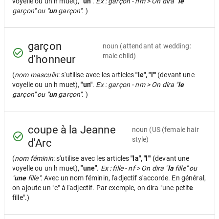
voyelle ou un h muet),
"un"
.
Ex : garçon - nm > On dira "
le
garçon" ou "
un
garçon".
)
garçon
noun
(attendant at wedding:
male child)
d'honneur
(
nom masculin
: s'utilise avec les articles
"le", "l'"
(devant une
voyelle ou un h muet),
"un"
.
Ex : garçon - nm > On dira "
le
garçon" ou "
un
garçon".
)
coupe à la Jeanne
noun
(US (female hair
style)
d'Arc
(
nom féminin
: s'utilise avec les articles
"la", "l'"
(devant une
voyelle ou un h muet),
"une"
.
Ex : fille - nf > On dira "
la
fille" ou
"
une
fille".
Avec un nom féminin, l'adjectif s'accorde. En général,
on ajoute un "e" à l'adjectif. Par exemple, on dira "une petit
e
fille".)