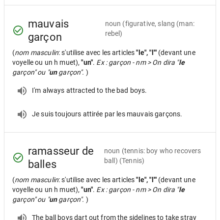
mauvais
noun
(figurative, slang (man:
rebel)
garçon
(
nom masculin
: s'utilise avec les articles
"le", "l'"
(devant une
voyelle ou un h muet),
"un"
.
Ex : garçon - nm > On dira "
le
garçon" ou "
un
garçon".
)
I'm always attracted to the bad boys.
Je suis toujours attirée par les mauvais garçons.
ramasseur de
noun
(tennis: boy who recovers
ball) (Tennis)
balles
(
nom masculin
: s'utilise avec les articles
"le", "l'"
(devant une
voyelle ou un h muet),
"un"
.
Ex : garçon - nm > On dira "
le
garçon" ou "
un
garçon".
)
The ball boys dart out from the sidelines to take stray