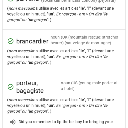
(social climber in East London) (péjoratif)
(
nom masculin
: s'utilise avec les articles
"le", "l'"
(devant une
voyelle ou un h muet),
"un"
.
Ex : garçon - nm > On dira "
le
garçon" ou "
un
garçon".
)
noun
(UK (mountain rescue: stretcher
brancardier
bearer) (sauvetage de montagne)
(
nom masculin
: s'utilise avec les articles
"le", "l'"
(devant une
voyelle ou un h muet),
"un"
.
Ex : garçon - nm > On dira "
le
garçon" ou "
un
garçon".
)
porteur,
noun
(US (young male porter at
a hotel)
bagagiste
(
nom masculin
: s'utilise avec les articles
"le", "l'"
(devant une
voyelle ou un h muet),
"un"
.
Ex : garçon - nm > On dira "
le
garçon" ou "
un
garçon".
)
Did you remember to tip the bellboy for bringing your