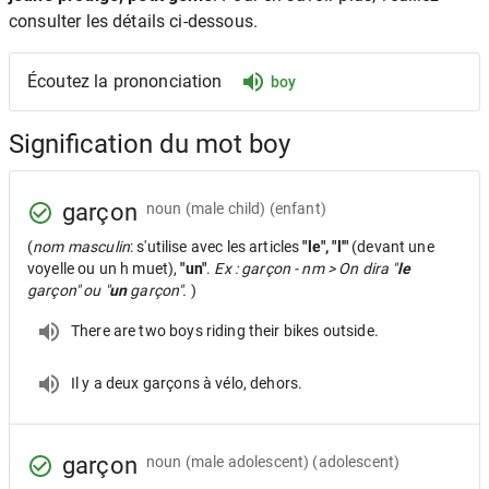
consulter les détails ci-dessous.
Écoutez la prononciation
boy
Signification du mot boy
garçon
noun
(male child) (enfant)
(
nom masculin
: s'utilise avec les articles
"le", "l'"
(devant une
voyelle ou un h muet),
"un"
.
Ex : garçon - nm > On dira "
le
garçon" ou "
un
garçon".
)
There are two boys riding their bikes outside.
Il y a deux garçons à vélo, dehors.
garçon
noun
(male adolescent) (adolescent)