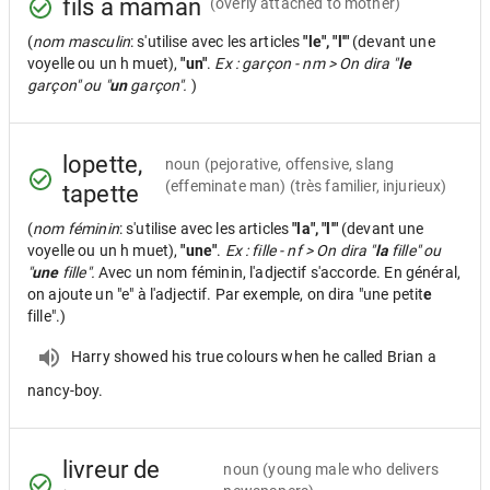
fils à maman
(overly attached to mother)
(
nom masculin
: s'utilise avec les articles
"le", "l'"
(devant une
voyelle ou un h muet),
"un"
.
Ex : garçon - nm > On dira "
le
garçon" ou "
un
garçon".
)
lopette,
noun
(pejorative, offensive, slang
(effeminate man) (très familier, injurieux)
tapette
(
nom féminin
: s'utilise avec les articles
"la", "l'"
(devant une
voyelle ou un h muet),
"une"
.
Ex : fille - nf > On dira "
la
fille" ou
"
une
fille".
Avec un nom féminin, l'adjectif s'accorde. En général,
on ajoute un "e" à l'adjectif. Par exemple, on dira "une petit
e
fille".)
Harry showed his true colours when he called Brian a
nancy-boy.
livreur de
noun
(young male who delivers