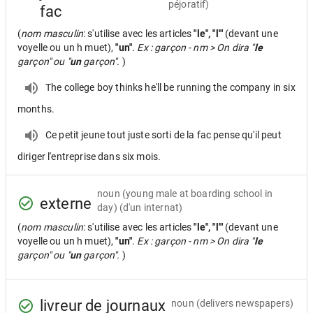
péjoratif)
fac
(
nom masculin
: s'utilise avec les articles
"le", "l'"
(devant une
voyelle ou un h muet),
"un"
.
Ex : garçon - nm > On dira "
le
garçon" ou "
un
garçon".
)
The college boy thinks he'll be running the company in six
months.
Ce petit jeune tout juste sorti de la fac pense qu'il peut
diriger l'entreprise dans six mois.
noun
(young male at boarding school in
externe
day) (d'un internat)
(
nom masculin
: s'utilise avec les articles
"le", "l'"
(devant une
voyelle ou un h muet),
"un"
.
Ex : garçon - nm > On dira "
le
garçon" ou "
un
garçon".
)
livreur de journaux
noun
(delivers newspapers)