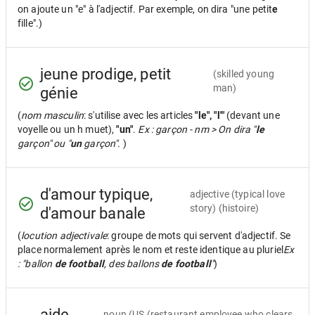
on ajoute un "e" à l'adjectif. Par exemple, on dira "une petit
e
fille".)
jeune prodige, petit
(skilled young
man)
génie
(
nom masculin
: s'utilise avec les articles
"le", "l'"
(devant une
voyelle ou un h muet),
"un"
.
Ex : garçon - nm > On dira "
le
garçon" ou "
un
garçon".
)
d'amour typique,
adjective
(typical love
story) (histoire)
d'amour banale
(
locution adjectivale
: groupe de mots qui servent d'adjectif. Se
place normalement après le nom et reste identique au pluriel
Ex
: "ballon
de football
, des ballons
de football
"
)
aide-
noun
(US (restaurant employee who clears