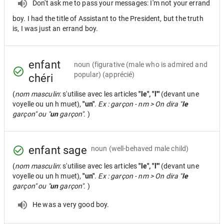
Don't ask me to pass your messages: I'm not your errand
boy. I had the title of Assistant to the President, but the truth
is, I was just an errand boy.
enfant
noun
(figurative (male who is admired and
popular) (apprécié)
chéri
(
nom masculin
: s'utilise avec les articles
"le", "l'"
(devant une
voyelle ou un h muet),
"un"
.
Ex : garçon - nm > On dira "
le
garçon" ou "
un
garçon".
)
enfant sage
noun
(well-behaved male child)
(
nom masculin
: s'utilise avec les articles
"le", "l'"
(devant une
voyelle ou un h muet),
"un"
.
Ex : garçon - nm > On dira "
le
garçon" ou "
un
garçon".
)
He was a very good boy.