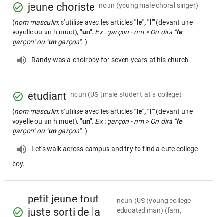
jeune choriste
noun
(young male choral singer)
(
nom masculin
: s'utilise avec les articles
"le", "l'"
(devant une
voyelle ou un h muet),
"un"
.
Ex : garçon - nm > On dira "
le
garçon" ou "
un
garçon".
)
Randy was a choirboy for seven years at his church.
étudiant
noun
(US (male student at a college)
(
nom masculin
: s'utilise avec les articles
"le", "l'"
(devant une
voyelle ou un h muet),
"un"
.
Ex : garçon - nm > On dira "
le
garçon" ou "
un
garçon".
)
Let's walk across campus and try to find a cute college
boy.
petit jeune tout
noun
(US (young college-
juste sorti de la
educated man) (fam,