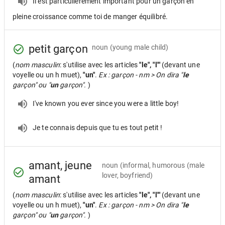
Il est particulièrement important pour un garçon en
pleine croissance comme toi de manger équilibré.
petit garçon
noun
(young male child)
(
nom masculin
: s'utilise avec les articles
"le", "l'"
(devant une
voyelle ou un h muet),
"un"
.
Ex : garçon - nm > On dira "
le
garçon" ou "
un
garçon".
)
I've known you ever since you were a little boy!
Je te connais depuis que tu es tout petit !
amant, jeune
noun
(informal, humorous (male
lover, boyfriend)
amant
(
nom masculin
: s'utilise avec les articles
"le", "l'"
(devant une
voyelle ou un h muet),
"un"
.
Ex : garçon - nm > On dira "
le
garçon" ou "
un
garçon".
)