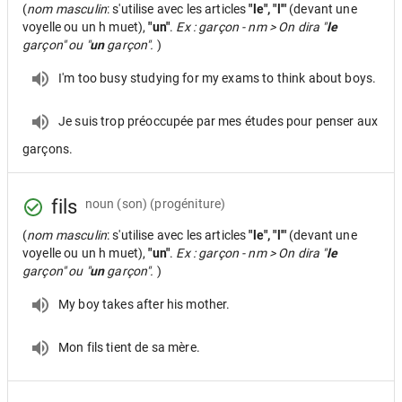
(
nom masculin
: s'utilise avec les articles
"le", "l'"
(devant une
voyelle ou un h muet),
"un"
.
Ex : garçon - nm > On dira "
le
garçon" ou "
un
garçon".
)
I'm too busy studying for my exams to think about boys.
Je suis trop préoccupée par mes études pour penser aux
garçons.
fils
noun
(son) (progéniture)
(
nom masculin
: s'utilise avec les articles
"le", "l'"
(devant une
voyelle ou un h muet),
"un"
.
Ex : garçon - nm > On dira "
le
garçon" ou "
un
garçon".
)
My boy takes after his mother.
Mon fils tient de sa mère.