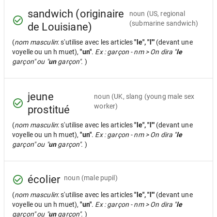
sandwich (originaire
noun
(US, regional
(submarine sandwich)
de Louisiane)
(
nom masculin
: s'utilise avec les articles
"le", "l'"
(devant une
voyelle ou un h muet),
"un"
.
Ex : garçon - nm > On dira "
le
garçon" ou "
un
garçon".
)
jeune
noun
(UK, slang (young male sex
worker)
prostitué
(
nom masculin
: s'utilise avec les articles
"le", "l'"
(devant une
voyelle ou un h muet),
"un"
.
Ex : garçon - nm > On dira "
le
garçon" ou "
un
garçon".
)
écolier
noun
(male pupil)
(
nom masculin
: s'utilise avec les articles
"le", "l'"
(devant une
voyelle ou un h muet),
"un"
.
Ex : garçon - nm > On dira "
le
garçon" ou "
un
garçon".
)