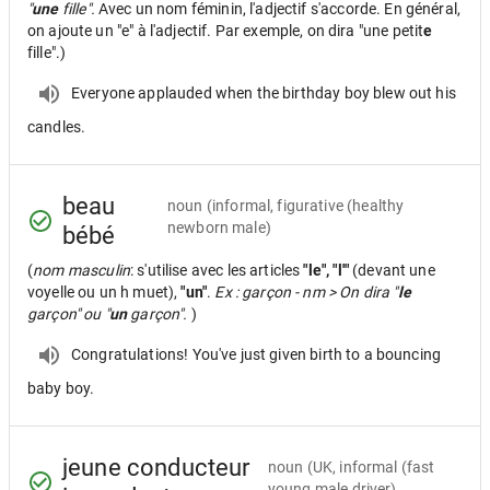
"
une
fille".
Avec un nom féminin, l'adjectif s'accorde. En général,
on ajoute un "e" à l'adjectif. Par exemple, on dira "une petit
e
fille".)
Everyone applauded when the birthday boy blew out his
candles.
beau
noun
(informal, figurative (healthy
newborn male)
bébé
(
nom masculin
: s'utilise avec les articles
"le", "l'"
(devant une
voyelle ou un h muet),
"un"
.
Ex : garçon - nm > On dira "
le
garçon" ou "
un
garçon".
)
Congratulations! You've just given birth to a bouncing
baby boy.
jeune conducteur
noun
(UK, informal (fast
young male driver)