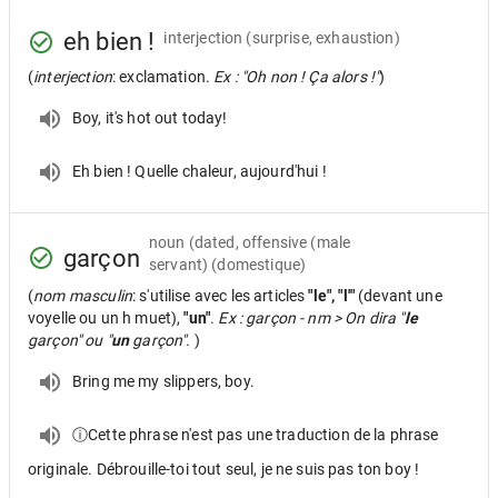
eh bien !
interjection
(surprise, exhaustion)
(
interjection
: exclamation.
Ex : "Oh non ! Ça alors !"
)
Boy, it's hot out today!
Eh bien ! Quelle chaleur, aujourd'hui !
noun
(dated, offensive (male
garçon
servant) (domestique)
(
nom masculin
: s'utilise avec les articles
"le", "l'"
(devant une
voyelle ou un h muet),
"un"
.
Ex : garçon - nm > On dira "
le
garçon" ou "
un
garçon".
)
Bring me my slippers, boy.
ⓘCette phrase n'est pas une traduction de la phrase
originale. Débrouille-toi tout seul, je ne suis pas ton boy !