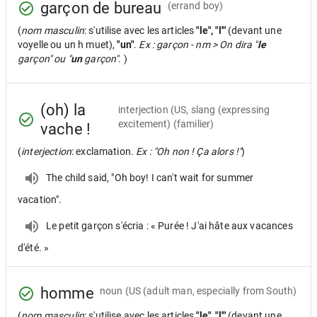
garçon de bureau
(errand boy)
(
nom masculin
: s'utilise avec les articles
"le", "l'"
(devant une
voyelle ou un h muet),
"un"
.
Ex : garçon - nm > On dira "
le
garçon" ou "
un
garçon".
)
(oh) la
interjection
(US, slang (expressing
excitement) (familier)
vache !
(
interjection
: exclamation.
Ex : "Oh non ! Ça alors !"
)
The child said, "Oh boy! I can't wait for summer
vacation".
Le petit garçon s'écria : « Purée ! J'ai hâte aux vacances
d'été. »
homme
noun
(US (adult man, especially from South)
(
nom masculin
: s'utilise avec les articles
"le", "l'"
(devant une