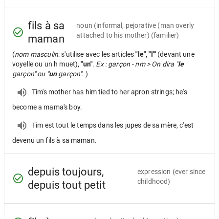
fils à sa
noun
(informal, pejorative (man overly
attached to his mother) (familier)
maman
(
nom masculin
: s'utilise avec les articles
"le", "l'"
(devant une
voyelle ou un h muet),
"un"
.
Ex : garçon - nm > On dira "
le
garçon" ou "
un
garçon".
)
Tim's mother has him tied to her apron strings; he's
become a mama's boy.
Tim est tout le temps dans les jupes de sa mère, c'est
devenu un fils à sa maman.
depuis toujours,
expression
(ever since
childhood)
depuis tout petit