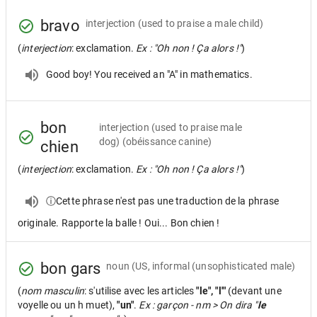
bravo
interjection
(used to praise a male child)
(
interjection
: exclamation.
Ex : "Oh non ! Ça alors !"
)
Good boy! You received an "A" in mathematics.
bon
interjection
(used to praise male
dog) (obéissance canine)
chien
(
interjection
: exclamation.
Ex : "Oh non ! Ça alors !"
)
ⓘCette phrase n'est pas une traduction de la phrase
originale. Rapporte la balle ! Oui... Bon chien !
bon gars
noun
(US, informal (unsophisticated male)
(
nom masculin
: s'utilise avec les articles
"le", "l'"
(devant une
voyelle ou un h muet),
"un"
.
Ex : garçon - nm > On dira "
le