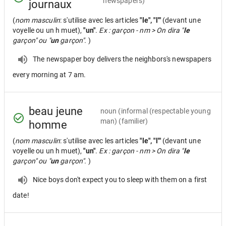
newspapers)
journaux
(
nom masculin
: s'utilise avec les articles
"le", "l'"
(devant une
voyelle ou un h muet),
"un"
.
Ex : garçon - nm > On dira "
le
garçon" ou "
un
garçon".
)
The newspaper boy delivers the neighbors's newspapers
every morning at 7 am.
beau jeune
noun
(informal (respectable young
man) (familier)
homme
(
nom masculin
: s'utilise avec les articles
"le", "l'"
(devant une
voyelle ou un h muet),
"un"
.
Ex : garçon - nm > On dira "
le
garçon" ou "
un
garçon".
)
Nice boys don't expect you to sleep with them on a first
date!