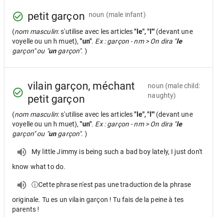
petit garçon
noun
(male infant)
(
nom masculin
: s'utilise avec les articles
"le", "l'"
(devant une
voyelle ou un h muet),
"un"
.
Ex : garçon - nm > On dira "
le
garçon" ou "
un
garçon".
)
vilain garçon, méchant
noun
(male child:
naughty)
petit garçon
(
nom masculin
: s'utilise avec les articles
"le", "l'"
(devant une
voyelle ou un h muet),
"un"
.
Ex : garçon - nm > On dira "
le
garçon" ou "
un
garçon".
)
My little Jimmy is being such a bad boy lately, I just don't
know what to do.
ⓘCette phrase n'est pas une traduction de la phrase
originale. Tu es un vilain garçon ! Tu fais de la peine à tes
parents !