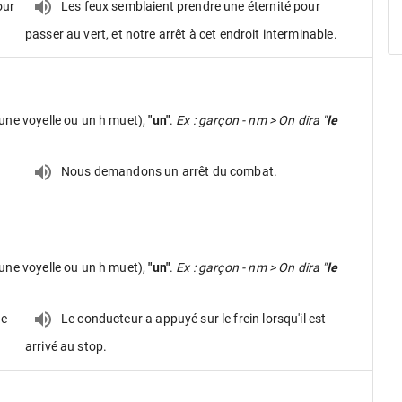
our
Les feux semblaient prendre une éternité pour
passer au vert, et notre arrêt à cet endroit interminable.
une voyelle ou un h muet),
"un"
.
Ex : garçon - nm > On dira "
le
Nous demandons un arrêt du combat.
une voyelle ou un h muet),
"un"
.
Ex : garçon - nm > On dira "
le
he
Le conducteur a appuyé sur le frein lorsqu'il est
arrivé au stop.