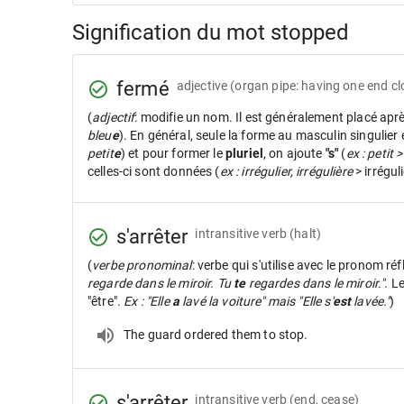
Signification du mot stopped
fermé
adjective
(organ pipe: having one end cl
(
adjectif
: modifie un nom. Il est généralement placé apr
bleu
e
). En général, seule la forme au masculin singulier
petit
e
) et pour former le
pluriel
, on ajoute
"s"
(
ex : petit >
celles-ci sont données (
ex : irrégulier, irrégulière
> irrégul
s'arrêter
intransitive verb
(halt)
(
verbe pronominal
: verbe qui s'utilise avec le pronom réf
regarde dans le miroir. Tu
te
regardes dans le miroir."
. L
"être".
Ex : "Elle
a
lavé la voiture" mais "Elle s'
est
lavée."
)
The guard ordered them to stop.
s'arrêter
intransitive verb
(end, cease)