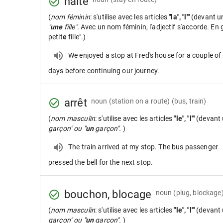
halte
(
nom féminin
: s'utilise avec les articles
"la", "l'"
(devant u
"
une
fille".
Avec un nom féminin, l'adjectif s'accorde. En gé
petit
e
fille".)
We enjoyed a stop at Fred's house for a couple of
days before continuing our journey.
arrêt
noun
(station on a route) (bus, train)
(
nom masculin
: s'utilise avec les articles
"le", "l'"
(devant 
garçon" ou "
un
garçon".
)
The train arrived at my stop. The bus passenger
pressed the bell for the next stop.
bouchon, blocage
noun
(plug, blockage)
(
nom masculin
: s'utilise avec les articles
"le", "l'"
(devant 
garçon" ou "
un
garçon".
)