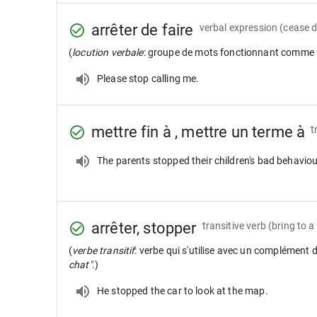
arrêter de faire
verbal expression
(cease 
(
locution verbale
: groupe de mots fonctionnant comme 
Please stop calling me.
mettre fin à , mettre un terme à
t
The parents stopped their children's bad behaviou
arrêter, stopper
transitive verb
(bring to a
(
verbe transitif
: verbe qui s'utilise avec un complément 
chat".
)
He stopped the car to look at the map.