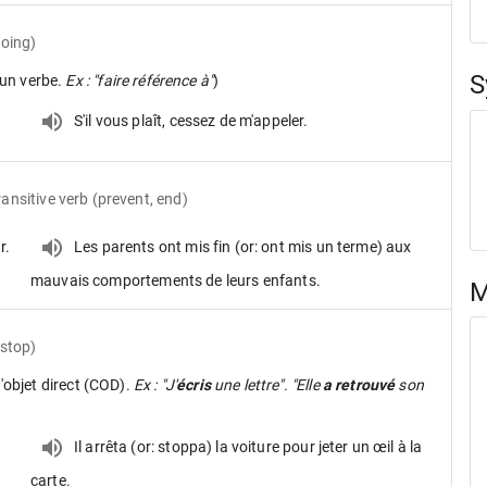
doing)
S
un verbe.
Ex : "faire référence à"
)
S'il vous plaît, cessez de m'appeler.
ransitive verb
(prevent, end)
r.
Les parents ont mis fin (or: ont mis un terme) aux
mauvais comportements de leurs enfants.
M
 stop)
d'objet direct (COD).
Ex : "J'
écris
une lettre". "Elle
a retrouvé
son
Il arrêta (or: stoppa) la voiture pour jeter un œil à la
carte.