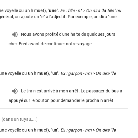
ne voyelle ou un h muet),
"une"
.
Ex : fille - nf > On dira "
la
fille" ou
néral, on ajoute un "e" à l'adjectif. Par exemple, on dira "une
Nous avons profité d'une halte de quelques jours
chez Fred avant de continuer notre voyage.
une voyelle ou un h muet),
"un"
.
Ex : garçon - nm > On dira "
le
Le train est arrivé à mon arrêt. Le passager du bus a
appuyé sur le bouton pour demander le prochain arrêt.
 (dans un tuyau,...)
une voyelle ou un h muet),
"un"
.
Ex : garçon - nm > On dira "
le