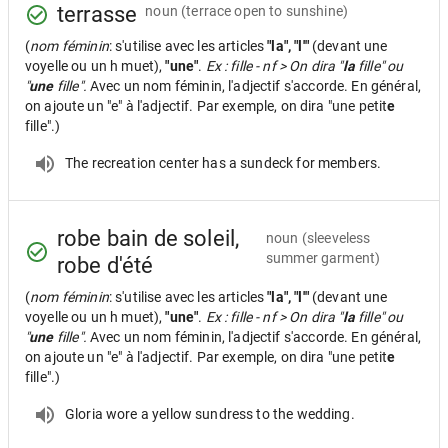
terrasse
noun
(terrace open to sunshine)
(
nom féminin
: s'utilise avec les articles
"la", "l'"
(devant une
voyelle ou un h muet),
"une"
.
Ex : fille - nf > On dira "
la
fille" ou
"
une
fille".
Avec un nom féminin, l'adjectif s'accorde. En général,
on ajoute un "e" à l'adjectif. Par exemple, on dira "une petit
e
fille".)
The recreation center has a sundeck for members.
robe bain de soleil,
noun
(sleeveless
summer garment)
robe d'été
(
nom féminin
: s'utilise avec les articles
"la", "l'"
(devant une
voyelle ou un h muet),
"une"
.
Ex : fille - nf > On dira "
la
fille" ou
"
une
fille".
Avec un nom féminin, l'adjectif s'accorde. En général,
on ajoute un "e" à l'adjectif. Par exemple, on dira "une petit
e
fille".)
Gloria wore a yellow sundress to the wedding.