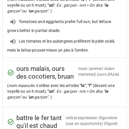
voyelle ou un h muet),
"un"
.
Ex : garçon - nm > On dira "
le
garçon" ou "
un
garçon".
)
Tomatoes and eggplants prefer full sun, but lettuce
grows better in partial shade.
Les tomates et les aubergines préfèrent le plein soleil,
mais la laitue pousse mieux un peu à l'ombre.
ours malais, ours
noun
(animal: Asian
mammal) (ours d'Asie)
des cocotiers, bruan
(
nom masculin
: s'utilise avec les articles
"le", "l'"
(devant une
voyelle ou un h muet),
"un"
.
Ex : garçon - nm > On dira "
le
garçon" ou "
un
garçon".
)
battre le fer tant
verbal expression
(figurative
(use an opportunity) (figuré)
qu'il est chaud