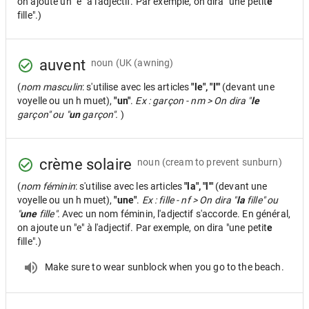
on ajoute un "e" à l'adjectif. Par exemple, on dira "une petit
e
fille".)
auvent
noun
(UK (awning)
(
nom masculin
: s'utilise avec les articles
"le", "l'"
(devant une
voyelle ou un h muet),
"un"
.
Ex : garçon - nm > On dira "
le
garçon" ou "
un
garçon".
)
crème solaire
noun
(cream to prevent sunburn)
(
nom féminin
: s'utilise avec les articles
"la", "l'"
(devant une
voyelle ou un h muet),
"une"
.
Ex : fille - nf > On dira "
la
fille" ou
"
une
fille".
Avec un nom féminin, l'adjectif s'accorde. En général,
on ajoute un "e" à l'adjectif. Par exemple, on dira "une petit
e
fille".)
Make sure to wear sunblock when you go to the beach.