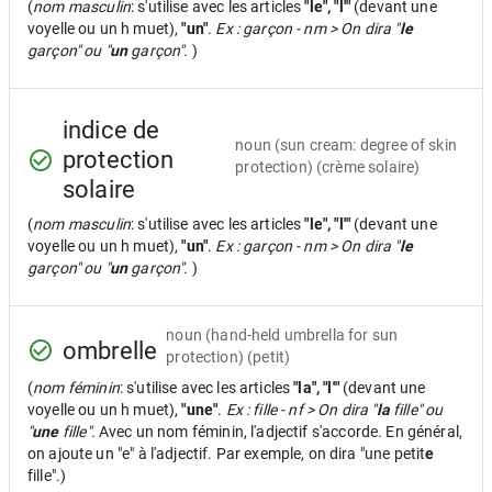
(
nom masculin
: s'utilise avec les articles
"le", "l'"
(devant une
voyelle ou un h muet),
"un"
.
Ex : garçon - nm > On dira "
le
garçon" ou "
un
garçon".
)
indice de
noun
(sun cream: degree of skin
protection
protection) (crème solaire)
solaire
(
nom masculin
: s'utilise avec les articles
"le", "l'"
(devant une
voyelle ou un h muet),
"un"
.
Ex : garçon - nm > On dira "
le
garçon" ou "
un
garçon".
)
noun
(hand-held umbrella for sun
ombrelle
protection) (petit)
(
nom féminin
: s'utilise avec les articles
"la", "l'"
(devant une
voyelle ou un h muet),
"une"
.
Ex : fille - nf > On dira "
la
fille" ou
"
une
fille".
Avec un nom féminin, l'adjectif s'accorde. En général,
on ajoute un "e" à l'adjectif. Par exemple, on dira "une petit
e
fille".)