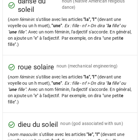
danse du
noun
(Native American religious
dance)
soleil
(
nom féminin
: s'utilise avec les articles
"la", "l'"
(devant une
voyelle ou un h muet),
"une"
.
Ex : fille - nf > On dira "
la
fille" ou
"
une
fille".
Avec un nom féminin, l'adjectif s'accorde. En général,
on ajoute un "e" à l'adjectif. Par exemple, on dira "une petit
e
fille".)
roue solaire
noun
(mechanical engineering)
(
nom féminin
: s'utilise avec les articles
"la", "l'"
(devant une
voyelle ou un h muet),
"une"
.
Ex : fille - nf > On dira "
la
fille" ou
"
une
fille".
Avec un nom féminin, l'adjectif s'accorde. En général,
on ajoute un "e" à l'adjectif. Par exemple, on dira "une petit
e
fille".)
dieu du soleil
noun
(god associated with sun)
(
nom masculin
: s'utilise avec les articles
"le", "l'"
(devant une