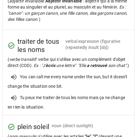
(
adjectif invariable
:
Adjectif invariable
: adjectif qui a la même
forme au singulier et au pluriel, au masculin et au féminin.
Ex :
"canon" : un garçon canon, une fille canon, des garçons canon,
des filles canon.
)
traiter de tous
verbal expression
(figurative
(repeatedly insult [sb])
les noms
(
verbe transitif
: verbe qui s'utilise avec un complément d'objet
direct (COD).
Ex : "J'
écris
une lettre". "Elle
a retrouvé
son chat".
)
You can call me every name under the sun, but it doesn't
change the situation one bit.
Tu peux me traiter de tous les noms mais ça ne change
en rien la situation.
plein soleil
noun
(direct sunlight)
(
nom masculin
: s'utilise avec les articles
"le", "l'"
(devant une