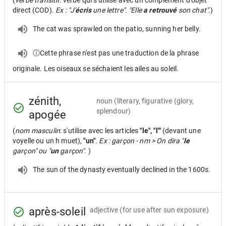
(
verbe transitif
: verbe qui s'utilise avec un complément d'objet
direct (COD).
Ex : "J'
écris
une lettre". "Elle
a retrouvé
son chat".
)
The cat was sprawled on the patio, sunning her belly.
ⓘCette phrase n'est pas une traduction de la phrase
originale. Les oiseaux se séchaient les ailes au soleil.
zénith,
noun
(literary, figurative (glory,
splendour)
apogée
(
nom masculin
: s'utilise avec les articles
"le", "l'"
(devant une
voyelle ou un h muet),
"un"
.
Ex : garçon - nm > On dira "
le
garçon" ou "
un
garçon".
)
The sun of the dynasty eventually declined in the 1600s.
après-soleil
adjective
(for use after sun exposure)