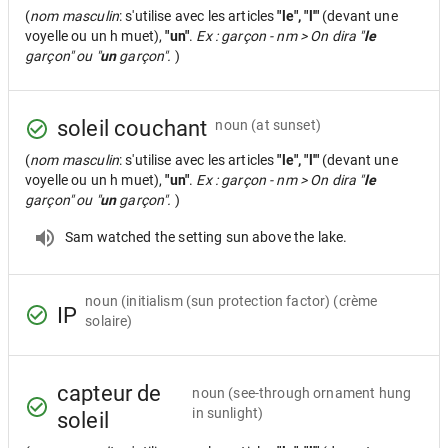
(
nom masculin
: s'utilise avec les articles
"le", "l'"
(devant une
voyelle ou un h muet),
"un"
.
Ex : garçon - nm > On dira "
le
garçon" ou "
un
garçon".
)
soleil couchant
noun
(at sunset)
(
nom masculin
: s'utilise avec les articles
"le", "l'"
(devant une
voyelle ou un h muet),
"un"
.
Ex : garçon - nm > On dira "
le
garçon" ou "
un
garçon".
)
Sam watched the setting sun above the lake.
noun
(initialism (sun protection factor) (crème
IP
solaire)
capteur de
noun
(see-through ornament hung
in sunlight)
soleil