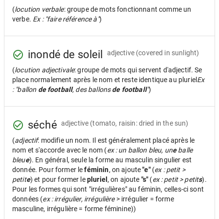
(
locution verbale
: groupe de mots fonctionnant comme un
verbe.
Ex : "faire référence à"
)
inondé de soleil
adjective
(covered in sunlight)
(
locution adjectivale
: groupe de mots qui servent d'adjectif. Se
place normalement après le nom et reste identique au pluriel
Ex
: "ballon
de football
, des ballons
de football
"
)
séché
adjective
(tomato, raisin: dried in the sun)
(
adjectif
: modifie un nom. Il est généralement placé après le
nom et s'accorde avec le nom (
ex : un ballon bleu, un
e
balle
bleu
e
). En général, seule la forme au masculin singulier est
donnée. Pour former le
féminin
, on ajoute
"e"
(
ex : petit >
petit
e
) et pour former le
pluriel
, on ajoute
"s"
(
ex : petit > petit
s
).
Pour les formes qui sont "irrégulières" au féminin, celles-ci sont
données (
ex : irrégulier, irrégulière
> irrégulier = forme
masculine, irrégulière = forme féminine))