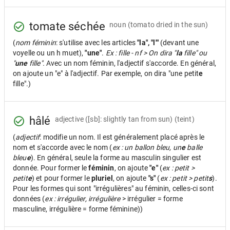
tomate séchée
noun
(tomato dried in the sun)
(
nom féminin
: s'utilise avec les articles
"la", "l'"
(devant une
voyelle ou un h muet),
"une"
.
Ex : fille - nf > On dira "
la
fille" ou
"
une
fille".
Avec un nom féminin, l'adjectif s'accorde. En général,
on ajoute un "e" à l'adjectif. Par exemple, on dira "une petit
e
fille".)
hâlé
adjective
([sb]: slightly tan from sun) (teint)
(
adjectif
: modifie un nom. Il est généralement placé après le
nom et s'accorde avec le nom (
ex : un ballon bleu, un
e
balle
bleu
e
). En général, seule la forme au masculin singulier est
donnée. Pour former le
féminin
, on ajoute
"e"
(
ex : petit >
petit
e
) et pour former le
pluriel
, on ajoute
"s"
(
ex : petit > petit
s
).
Pour les formes qui sont "irrégulières" au féminin, celles-ci sont
données (
ex : irrégulier, irrégulière
> irrégulier = forme
masculine, irrégulière = forme féminine))