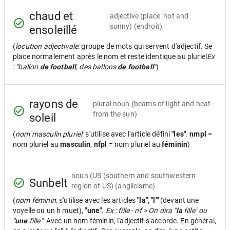
chaud et
adjective
(place: hot and
sunny) (endroit)
ensoleillé
(
locution adjectivale
: groupe de mots qui servent d'adjectif. Se
place normalement après le nom et reste identique au pluriel
Ex
: "ballon
de football
, des ballons
de football
"
)
rayons de
plural noun
(beams of light and heat
from the sun)
soleil
(
nom masculin pluriel
: s'utilise avec l'article défini
"les"
.
nmpl
=
nom pluriel au
masculin
,
nfpl
= nom pluriel au
féminin
)
noun
(US (southern and southwestern
Sunbelt
region of US) (anglicisme)
(
nom féminin
: s'utilise avec les articles
"la", "l'"
(devant une
voyelle ou un h muet),
"une"
.
Ex : fille - nf > On dira "
la
fille" ou
"
une
fille".
Avec un nom féminin, l'adjectif s'accorde. En général,