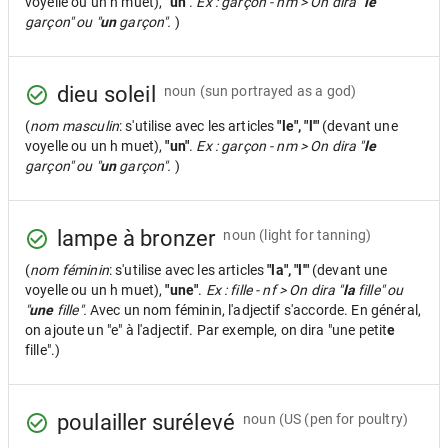
voyelle ou un h muet),
"un"
.
Ex : garçon - nm > On dira "
le
garçon" ou "
un
garçon".
)
dieu soleil
noun
(sun portrayed as a god)
(
nom masculin
: s'utilise avec les articles
"le", "l'"
(devant une
voyelle ou un h muet),
"un"
.
Ex : garçon - nm > On dira "
le
garçon" ou "
un
garçon".
)
lampe à bronzer
noun
(light for tanning)
(
nom féminin
: s'utilise avec les articles
"la", "l'"
(devant une
voyelle ou un h muet),
"une"
.
Ex : fille - nf > On dira "
la
fille" ou
"
une
fille".
Avec un nom féminin, l'adjectif s'accorde. En général,
on ajoute un "e" à l'adjectif. Par exemple, on dira "une petit
e
fille".)
poulailler surélevé
noun
(US (pen for poultry)