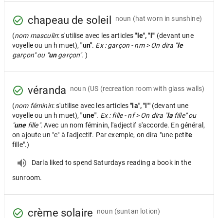
chapeau de soleil
noun
(hat worn in sunshine)
(
nom masculin
: s'utilise avec les articles
"le", "l'"
(devant une
voyelle ou un h muet),
"un"
.
Ex : garçon - nm > On dira "
le
garçon" ou "
un
garçon".
)
véranda
noun
(US (recreation room with glass walls)
(
nom féminin
: s'utilise avec les articles
"la", "l'"
(devant une
voyelle ou un h muet),
"une"
.
Ex : fille - nf > On dira "
la
fille" ou
"
une
fille".
Avec un nom féminin, l'adjectif s'accorde. En général,
on ajoute un "e" à l'adjectif. Par exemple, on dira "une petit
e
fille".)
Darla liked to spend Saturdays reading a book in the
sunroom.
crème solaire
noun
(suntan lotion)