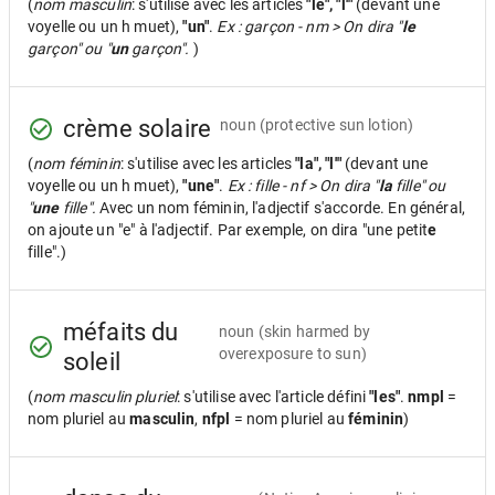
(
nom masculin
: s'utilise avec les articles
"le", "l'"
(devant une
voyelle ou un h muet),
"un"
.
Ex : garçon - nm > On dira "
le
garçon" ou "
un
garçon".
)
crème solaire
noun
(protective sun lotion)
(
nom féminin
: s'utilise avec les articles
"la", "l'"
(devant une
voyelle ou un h muet),
"une"
.
Ex : fille - nf > On dira "
la
fille" ou
"
une
fille".
Avec un nom féminin, l'adjectif s'accorde. En général,
on ajoute un "e" à l'adjectif. Par exemple, on dira "une petit
e
fille".)
méfaits du
noun
(skin harmed by
overexposure to sun)
soleil
(
nom masculin pluriel
: s'utilise avec l'article défini
"les"
.
nmpl
=
nom pluriel au
masculin
,
nfpl
= nom pluriel au
féminin
)