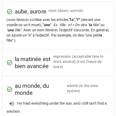
aube, aurore
noun
(dawn, sunrise)
(
nom féminin
: s'utilise avec les articles
"la", "l'"
(devant une
voyelle ou un h muet),
"une"
.
Ex : fille - nf > On dira "
la
fille" ou
"
une
fille".
Avec un nom féminin, l'adjectif s'accorde. En général,
on ajoute un "e" à l'adjectif. Par exemple, on dira "une petit
e
fille".)
expression
(acceptable time to
la matinée est
drink alcohol) (il est l'heure de
bien avancée
boire)
au monde, du
adverb
(in the solar
system)
monde
I've tried everything under the sun, and I still can't find a
solution.