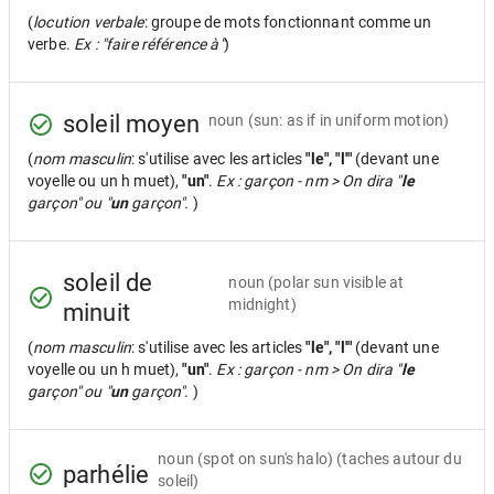
(
locution verbale
: groupe de mots fonctionnant comme un
verbe.
Ex : "faire référence à"
)
soleil moyen
noun
(sun: as if in uniform motion)
(
nom masculin
: s'utilise avec les articles
"le", "l'"
(devant une
voyelle ou un h muet),
"un"
.
Ex : garçon - nm > On dira "
le
garçon" ou "
un
garçon".
)
soleil de
noun
(polar sun visible at
midnight)
minuit
(
nom masculin
: s'utilise avec les articles
"le", "l'"
(devant une
voyelle ou un h muet),
"un"
.
Ex : garçon - nm > On dira "
le
garçon" ou "
un
garçon".
)
noun
(spot on sun's halo) (taches autour du
parhélie
soleil)