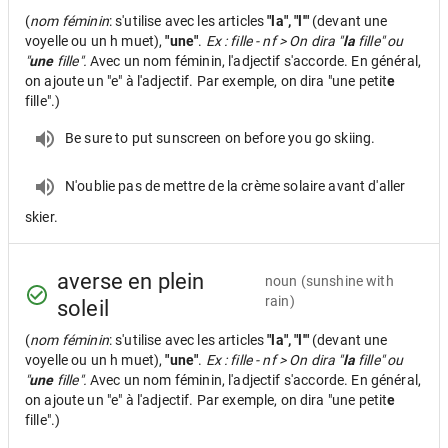
(
nom féminin
: s'utilise avec les articles
"la", "l'"
(devant une
voyelle ou un h muet),
"une"
.
Ex : fille - nf > On dira "
la
fille" ou
"
une
fille".
Avec un nom féminin, l'adjectif s'accorde. En général,
on ajoute un "e" à l'adjectif. Par exemple, on dira "une petit
e
fille".)
Be sure to put sunscreen on before you go skiing.
N'oublie pas de mettre de la crème solaire avant d'aller
skier.
averse en plein
noun
(sunshine with
rain)
soleil
(
nom féminin
: s'utilise avec les articles
"la", "l'"
(devant une
voyelle ou un h muet),
"une"
.
Ex : fille - nf > On dira "
la
fille" ou
"
une
fille".
Avec un nom féminin, l'adjectif s'accorde. En général,
on ajoute un "e" à l'adjectif. Par exemple, on dira "une petit
e
fille".)