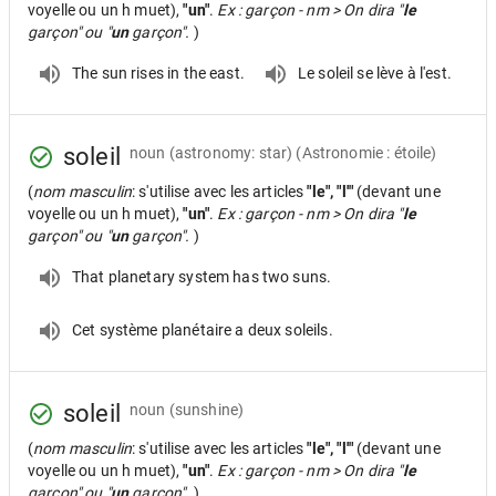
voyelle ou un h muet),
"un"
.
Ex : garçon - nm > On dira "
le
garçon" ou "
un
garçon".
)
The sun rises in the east.
Le soleil se lève à l'est.
soleil
noun
(astronomy: star) (Astronomie : étoile)
(
nom masculin
: s'utilise avec les articles
"le", "l'"
(devant une
voyelle ou un h muet),
"un"
.
Ex : garçon - nm > On dira "
le
garçon" ou "
un
garçon".
)
That planetary system has two suns.
Cet système planétaire a deux soleils.
soleil
noun
(sunshine)
(
nom masculin
: s'utilise avec les articles
"le", "l'"
(devant une
voyelle ou un h muet),
"un"
.
Ex : garçon - nm > On dira "
le
garçon" ou "
un
garçon".
)