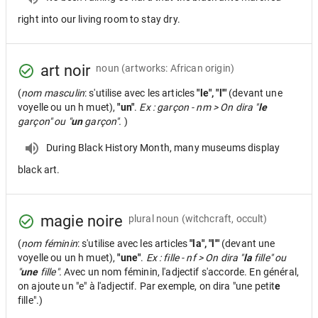
right into our living room to stay dry.
art noir
noun
(artworks: African origin)
(
nom masculin
: s'utilise avec les articles
"le", "l'"
(devant une
voyelle ou un h muet),
"un"
.
Ex : garçon - nm > On dira "
le
garçon" ou "
un
garçon".
)
During Black History Month, many museums display
black art.
magie noire
plural noun
(witchcraft, occult)
(
nom féminin
: s'utilise avec les articles
"la", "l'"
(devant une
voyelle ou un h muet),
"une"
.
Ex : fille - nf > On dira "
la
fille" ou
"
une
fille".
Avec un nom féminin, l'adjectif s'accorde. En général,
on ajoute un "e" à l'adjectif. Par exemple, on dira "une petit
e
fille".)