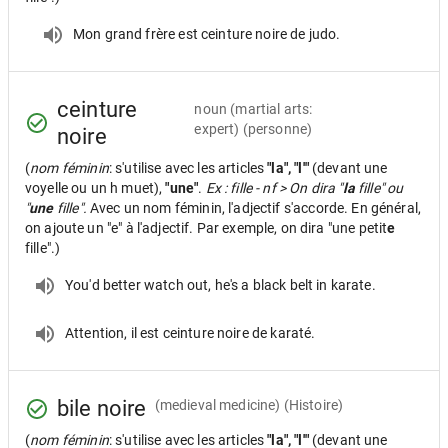
Mon grand frère est ceinture noire de judo.
ceinture
noun
(martial arts:
expert) (personne)
noire
(
nom féminin
: s'utilise avec les articles
"la", "l'"
(devant une
voyelle ou un h muet),
"une"
.
Ex : fille - nf > On dira "
la
fille" ou
"
une
fille".
Avec un nom féminin, l'adjectif s'accorde. En général,
on ajoute un "e" à l'adjectif. Par exemple, on dira "une petit
e
fille".)
You'd better watch out, he's a black belt in karate.
Attention, il est ceinture noire de karaté.
bile noire
(medieval medicine) (Histoire)
(
nom féminin
: s'utilise avec les articles
"la", "l'"
(devant une