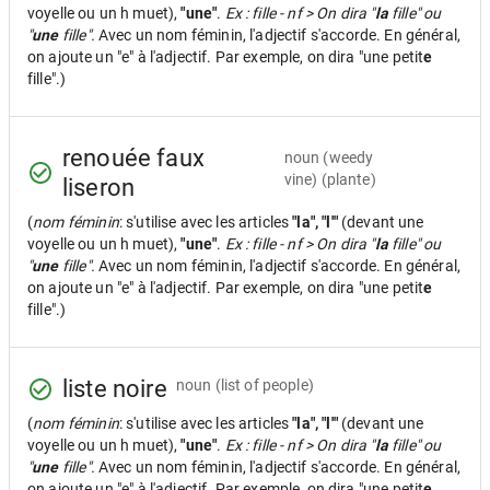
voyelle ou un h muet),
"une"
.
Ex : fille - nf > On dira "
la
fille" ou
"
une
fille".
Avec un nom féminin, l'adjectif s'accorde. En général,
on ajoute un "e" à l'adjectif. Par exemple, on dira "une petit
e
fille".)
renouée faux
noun
(weedy
vine) (plante)
liseron
(
nom féminin
: s'utilise avec les articles
"la", "l'"
(devant une
voyelle ou un h muet),
"une"
.
Ex : fille - nf > On dira "
la
fille" ou
"
une
fille".
Avec un nom féminin, l'adjectif s'accorde. En général,
on ajoute un "e" à l'adjectif. Par exemple, on dira "une petit
e
fille".)
liste noire
noun
(list of people)
(
nom féminin
: s'utilise avec les articles
"la", "l'"
(devant une
voyelle ou un h muet),
"une"
.
Ex : fille - nf > On dira "
la
fille" ou
"
une
fille".
Avec un nom féminin, l'adjectif s'accorde. En général,
on ajoute un "e" à l'adjectif. Par exemple, on dira "une petit
e