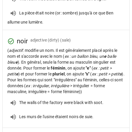
La pièce était noire (or: sombre) jusqu'à ce que Ben
allume une lumière.
noir
adjective
(dirty) (sale)
(
adjectif
: modifie un nom. Il est généralement placé après le
nom et s'accorde avec le nom (
ex : un ballon bleu, un
e
balle
bleu
e
). En général, seule la forme au masculin singulier est
donnée. Pour former le
féminin
, on ajoute
"e"
(
ex : petit >
petit
e
) et pour former le
pluriel
, on ajoute
"s"
(
ex : petit > petit
s
).
Pour les formes qui sont "irrégulières" au féminin, celles-ci sont
données (
ex : irrégulier, irrégulière
> irrégulier = forme
masculine, irrégulière = forme féminine))
The walls of the factory were black with soot.
Les murs de l'usine étaient noirs de suie.