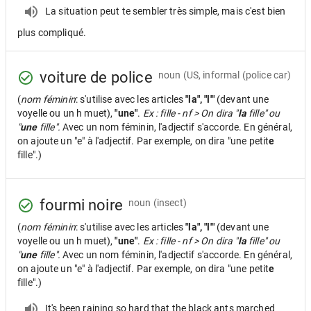
La situation peut te sembler très simple, mais c'est bien
plus compliqué.
voiture de police
noun
(US, informal (police car)
(
nom féminin
: s'utilise avec les articles
"la", "l'"
(devant une
voyelle ou un h muet),
"une"
.
Ex : fille - nf > On dira "
la
fille" ou
"
une
fille".
Avec un nom féminin, l'adjectif s'accorde. En général,
on ajoute un "e" à l'adjectif. Par exemple, on dira "une petit
e
fille".)
fourmi noire
noun
(insect)
(
nom féminin
: s'utilise avec les articles
"la", "l'"
(devant une
voyelle ou un h muet),
"une"
.
Ex : fille - nf > On dira "
la
fille" ou
"
une
fille".
Avec un nom féminin, l'adjectif s'accorde. En général,
on ajoute un "e" à l'adjectif. Par exemple, on dira "une petit
e
fille".)
It's been raining so hard that the black ants marched