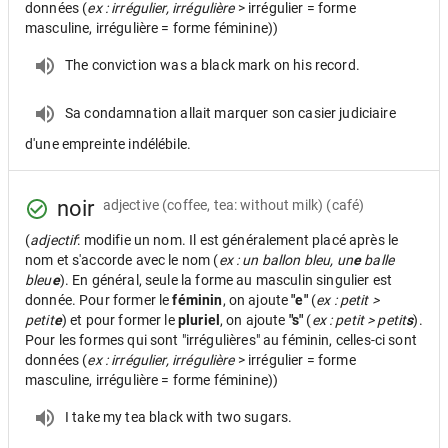
données (
ex : irrégulier, irrégulière
> irrégulier = forme
masculine, irrégulière = forme féminine))
The conviction was a black mark on his record.
Sa condamnation allait marquer son casier judiciaire
d'une empreinte indélébile.
noir
adjective
(coffee, tea: without milk) (café)
(
adjectif
: modifie un nom. Il est généralement placé après le
nom et s'accorde avec le nom (
ex : un ballon bleu, un
e
balle
bleu
e
). En général, seule la forme au masculin singulier est
donnée. Pour former le
féminin
, on ajoute
"e"
(
ex : petit >
petit
e
) et pour former le
pluriel
, on ajoute
"s"
(
ex : petit > petit
s
).
Pour les formes qui sont "irrégulières" au féminin, celles-ci sont
données (
ex : irrégulier, irrégulière
> irrégulier = forme
masculine, irrégulière = forme féminine))
I take my tea black with two sugars.