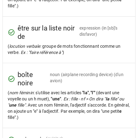
fille".)
être sur la liste noir
expression
(in [sb]'s
disfavor)
de
(
locution verbale
: groupe de mots fonctionnant comme un
verbe.
Ex : "faire référence à"
)
boîte
noun
(airplane recording device) (d'un
avion)
noire
(
nom féminin
: s'utilise avec les articles
"la", "l'"
(devant une
voyelle ou un h muet),
"une"
.
Ex : fille - nf > On dira "
la
fille" ou
"
une
fille".
Avec un nom féminin, l'adjectif s'accorde. En général,
on ajoute un "e" à l'adjectif. Par exemple, on dira "une petit
e
fille".)