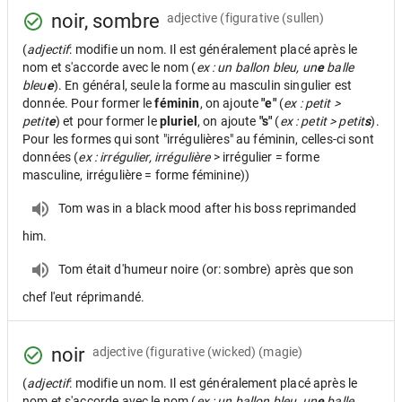
noir, sombre
adjective
(figurative (sullen)
(
adjectif
: modifie un nom. Il est généralement placé après le
nom et s'accorde avec le nom (
ex : un ballon bleu, un
e
balle
bleu
e
). En général, seule la forme au masculin singulier est
donnée. Pour former le
féminin
, on ajoute
"e"
(
ex : petit >
petit
e
) et pour former le
pluriel
, on ajoute
"s"
(
ex : petit > petit
s
).
Pour les formes qui sont "irrégulières" au féminin, celles-ci sont
données (
ex : irrégulier, irrégulière
> irrégulier = forme
masculine, irrégulière = forme féminine))
Tom was in a black mood after his boss reprimanded
him.
Tom était d'humeur noire (or: sombre) après que son
chef l'eut réprimandé.
noir
adjective
(figurative (wicked) (magie)
(
adjectif
: modifie un nom. Il est généralement placé après le
nom et s'accorde avec le nom (
ex : un ballon bleu, un
e
balle