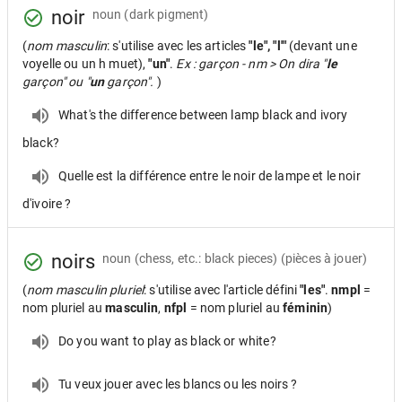
noir
noun
(dark pigment)
(
nom masculin
: s'utilise avec les articles
"le", "l'"
(devant une
voyelle ou un h muet),
"un"
.
Ex : garçon - nm > On dira "
le
garçon" ou "
un
garçon".
)
What's the difference between lamp black and ivory
black?
Quelle est la différence entre le noir de lampe et le noir
d'ivoire ?
noirs
noun
(chess, etc.: black pieces) (pièces à jouer)
(
nom masculin pluriel
: s'utilise avec l'article défini
"les"
.
nmpl
=
nom pluriel au
masculin
,
nfpl
= nom pluriel au
féminin
)
Do you want to play as black or white?
Tu veux jouer avec les blancs ou les noirs ?