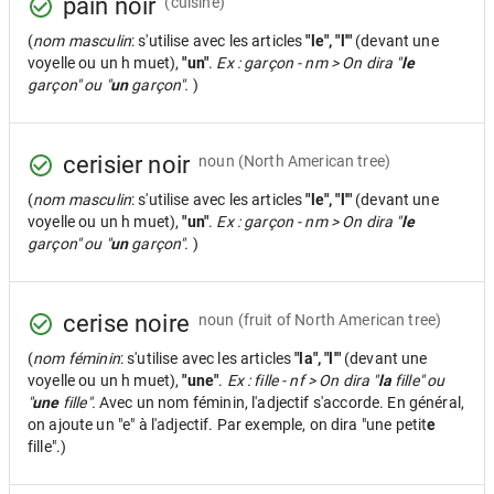
pain noir
(cuisine)
(
nom masculin
: s'utilise avec les articles
"le", "l'"
(devant une
voyelle ou un h muet),
"un"
.
Ex : garçon - nm > On dira "
le
garçon" ou "
un
garçon".
)
cerisier noir
noun
(North American tree)
(
nom masculin
: s'utilise avec les articles
"le", "l'"
(devant une
voyelle ou un h muet),
"un"
.
Ex : garçon - nm > On dira "
le
garçon" ou "
un
garçon".
)
cerise noire
noun
(fruit of North American tree)
(
nom féminin
: s'utilise avec les articles
"la", "l'"
(devant une
voyelle ou un h muet),
"une"
.
Ex : fille - nf > On dira "
la
fille" ou
"
une
fille".
Avec un nom féminin, l'adjectif s'accorde. En général,
on ajoute un "e" à l'adjectif. Par exemple, on dira "une petit
e
fille".)