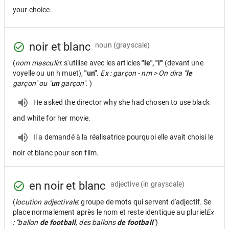
your choice.
noir et blanc
noun
(grayscale)
(
nom masculin
: s'utilise avec les articles
"le", "l'"
(devant une
voyelle ou un h muet),
"un"
.
Ex : garçon - nm > On dira "
le
garçon" ou "
un
garçon".
)
He asked the director why she had chosen to use black
and white for her movie.
Il a demandé à la réalisatrice pourquoi elle avait choisi le
noir et blanc pour son film.
en noir et blanc
adjective
(in grayscale)
(
locution adjectivale
: groupe de mots qui servent d'adjectif. Se
place normalement après le nom et reste identique au pluriel
Ex
: "ballon
de football
, des ballons
de football
"
)