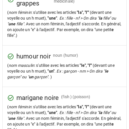
médicinale)
grappes
(
nom féminin
: s'utilise avec les articles
"la", "l'"
(devant une
voyelle ou un h muet),
"une"
.
Ex : fille - nf > On dira "
la
fille" ou
"
une
fille".
Avec un nom féminin, l'adjectif s'accorde. En général,
on ajoute un "e" à l'adjectif. Par exemple, on dira "une petit
e
fille".)
humour noir
noun
(humor)
(
nom masculin
: s'utilise avec les articles
"le", "l'"
(devant une
voyelle ou un h muet),
"un"
.
Ex : garçon - nm > On dira "
le
garçon" ou "
un
garçon".
)
marigane noire
(fish ) (poisson)
(
nom féminin
: s'utilise avec les articles
"la", "l'"
(devant une
voyelle ou un h muet),
"une"
.
Ex : fille - nf > On dira "
la
fille" ou
"
une
fille".
Avec un nom féminin, l'adjectif s'accorde. En général,
on ajoute un "e" à l'adjectif. Par exemple, on dira "une petit
e