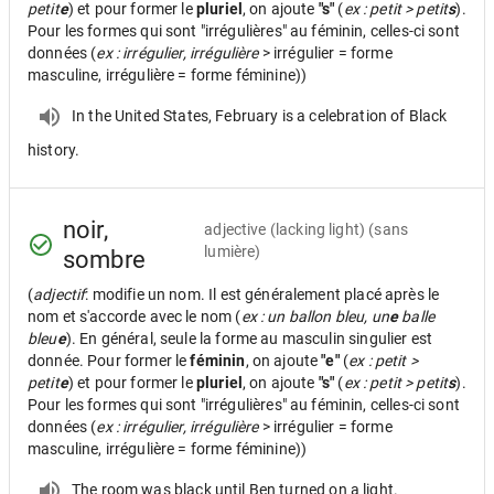
petit
e
) et pour former le
pluriel
, on ajoute
"s"
(
ex : petit > petit
s
).
Pour les formes qui sont "irrégulières" au féminin, celles-ci sont
données (
ex : irrégulier, irrégulière
> irrégulier = forme
masculine, irrégulière = forme féminine))
In the United States, February is a celebration of Black
history.
noir,
adjective
(lacking light) (sans
lumière)
sombre
(
adjectif
: modifie un nom. Il est généralement placé après le
nom et s'accorde avec le nom (
ex : un ballon bleu, un
e
balle
bleu
e
). En général, seule la forme au masculin singulier est
donnée. Pour former le
féminin
, on ajoute
"e"
(
ex : petit >
petit
e
) et pour former le
pluriel
, on ajoute
"s"
(
ex : petit > petit
s
).
Pour les formes qui sont "irrégulières" au féminin, celles-ci sont
données (
ex : irrégulier, irrégulière
> irrégulier = forme
masculine, irrégulière = forme féminine))
The room was black until Ben turned on a light.