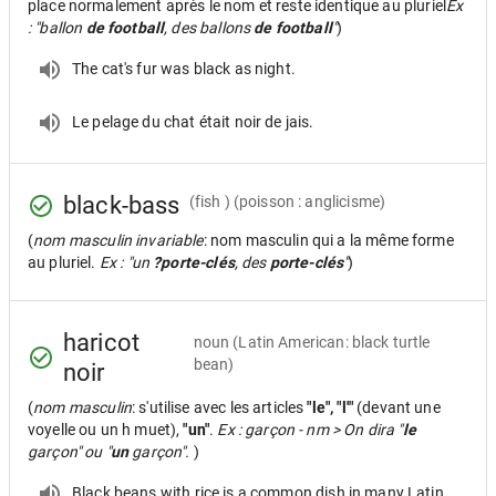
place normalement après le nom et reste identique au pluriel
Ex
: "ballon
de football
, des ballons
de football
"
)
The cat's fur was black as night.
Le pelage du chat était noir de jais.
black-bass
(fish ) (poisson : anglicisme)
(
nom masculin invariable
: nom masculin qui a la même forme
au pluriel.
Ex : "un
?porte-clés
, des
porte-clés
"
)
haricot
noun
(Latin American: black turtle
bean)
noir
(
nom masculin
: s'utilise avec les articles
"le", "l'"
(devant une
voyelle ou un h muet),
"un"
.
Ex : garçon - nm > On dira "
le
garçon" ou "
un
garçon".
)
Black beans with rice is a common dish in many Latin