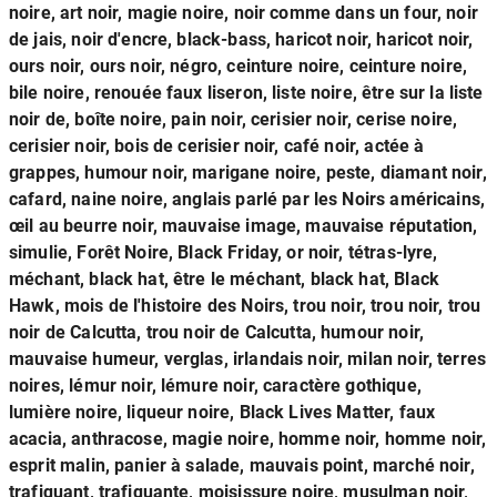
noire, art noir, magie noire, noir comme dans un four, noir
de jais, noir d'encre, black-bass, haricot noir, haricot noir,
ours noir, ours noir, négro, ceinture noire, ceinture noire,
bile noire, renouée faux liseron, liste noire, être sur la liste
noir de, boîte noire, pain noir, cerisier noir, cerise noire,
cerisier noir, bois de cerisier noir, café noir, actée à
grappes, humour noir, marigane noire, peste, diamant noir,
cafard, naine noire, anglais parlé par les Noirs américains,
œil au beurre noir, mauvaise image, mauvaise réputation,
simulie, Forêt Noire, Black Friday, or noir, tétras-lyre,
méchant, black hat, être le méchant, black hat, Black
Hawk, mois de l'histoire des Noirs, trou noir, trou noir, trou
noir de Calcutta, trou noir de Calcutta, humour noir,
mauvaise humeur, verglas, irlandais noir, milan noir, terres
noires, lémur noir, lémure noir, caractère gothique,
lumière noire, liqueur noire, Black Lives Matter, faux
acacia, anthracose, magie noire, homme noir, homme noir,
esprit malin, panier à salade, mauvais point, marché noir,
trafiquant, trafiquante, moisissure noire, musulman noir,