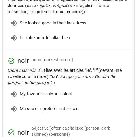
données (
ex : irrégulier, irrégulière
> irrégulier = forme
masculine, irrégulière = forme féminine))
She looked good in the black dress.
La robe noire lui allait bien.
noir
noun
(darkest colour)
(
nom masculin
: s'utilise avec les articles
"le", "l'"
(devant une
voyelle ou un h muet),
"un"
.
Ex : garçon - nm > On dira "
le
garçon" ou "
un
garçon".
)
My favourite colour is black.
Ma couleur préférée est le noir.
adjective
(often capitalized (person: dark
noir
skinned) (personne)