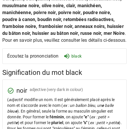
musulmane noire, olive noire, clair, manichéen,
manichéenne, poivre noir, poivre noir, poudre noire,
poudre à canon, boudin noir, retombées radioactives,
framboise noire, framboisier noir, anneaux noirs, huissier
du bâton noir, huissier au bâton noir, russe noir, mer Noire
.
Pour en savoir plus, veuillez consulter les détails ci-dessous.
Écoutez la prononciation
black
Signification du mot black
noir
adjective
(very dark in colour)
(
adjectif
: modifie un nom. Il est généralement placé après le
nom et s'accorde avec le nom (
ex : un ballon bleu, un
e
balle
bleu
e
). En général, seule la forme au masculin singulier est
donnée. Pour former le
féminin
, on ajoute
"e"
(
ex : petit >
petit
e
) et pour former le
pluriel
, on ajoute
"s"
(
ex : petit > petit
s
).
Pour les formes qui sont "irrégulières" au féminin, celles-ci sont