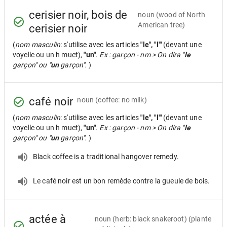
cerisier noir, bois de
noun
(wood of North
American tree)
cerisier noir
(
nom masculin
: s'utilise avec les articles
"le", "l'"
(devant une
voyelle ou un h muet),
"un"
.
Ex : garçon - nm > On dira "
le
garçon" ou "
un
garçon".
)
café noir
noun
(coffee: no milk)
(
nom masculin
: s'utilise avec les articles
"le", "l'"
(devant une
voyelle ou un h muet),
"un"
.
Ex : garçon - nm > On dira "
le
garçon" ou "
un
garçon".
)
Black coffee is a traditional hangover remedy.
Le café noir est un bon remède contre la gueule de bois.
actée à
noun
(herb: black snakeroot) (plante