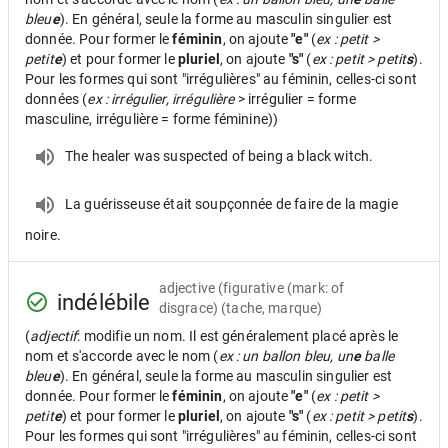
bleu
e
). En général, seule la forme au masculin singulier est
donnée. Pour former le
féminin
, on ajoute
"e"
(
ex : petit >
petit
e
) et pour former le
pluriel
, on ajoute
"s"
(
ex : petit > petit
s
).
Pour les formes qui sont "irrégulières" au féminin, celles-ci sont
données (
ex : irrégulier, irrégulière
> irrégulier = forme
masculine, irrégulière = forme féminine))
The healer was suspected of being a black witch.
La guérisseuse était soupçonnée de faire de la magie
noire.
adjective
(figurative (mark: of
indélébile
disgrace) (tache, marque)
(
adjectif
: modifie un nom. Il est généralement placé après le
nom et s'accorde avec le nom (
ex : un ballon bleu, un
e
balle
bleu
e
). En général, seule la forme au masculin singulier est
donnée. Pour former le
féminin
, on ajoute
"e"
(
ex : petit >
petit
e
) et pour former le
pluriel
, on ajoute
"s"
(
ex : petit > petit
s
).
Pour les formes qui sont "irrégulières" au féminin, celles-ci sont