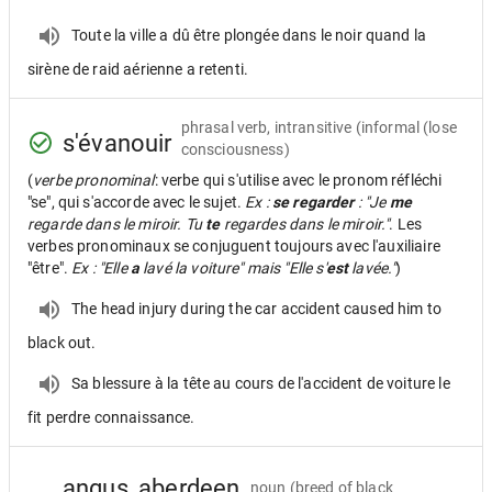
Toute la ville a dû être plongée dans le noir quand la
sirène de raid aérienne a retenti.
phrasal verb, intransitive
(informal (lose
s'évanouir
consciousness)
(
verbe pronominal
: verbe qui s'utilise avec le pronom réfléchi
"se", qui s'accorde avec le sujet.
Ex :
se regarder
: "Je
me
regarde dans le miroir. Tu
te
regardes dans le miroir."
. Les
verbes pronominaux se conjuguent toujours avec l'auxiliaire
"être".
Ex : "Elle
a
lavé la voiture" mais "Elle s'
est
lavée."
)
The head injury during the car accident caused him to
black out.
Sa blessure à la tête au cours de l'accident de voiture le
fit perdre connaissance.
angus, aberdeen
noun
(breed of black