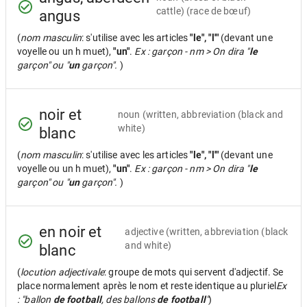
cattle) (race de bœuf)
angus
(
nom masculin
: s'utilise avec les articles
"le", "l'"
(devant une
voyelle ou un h muet),
"un"
.
Ex : garçon - nm > On dira "
le
garçon" ou "
un
garçon".
)
noir et
noun
(written, abbreviation (black and
white)
blanc
(
nom masculin
: s'utilise avec les articles
"le", "l'"
(devant une
voyelle ou un h muet),
"un"
.
Ex : garçon - nm > On dira "
le
garçon" ou "
un
garçon".
)
en noir et
adjective
(written, abbreviation (black
and white)
blanc
(
locution adjectivale
: groupe de mots qui servent d'adjectif. Se
place normalement après le nom et reste identique au pluriel
Ex
: "ballon
de football
, des ballons
de football
"
)