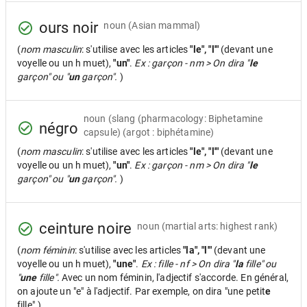
ours noir
noun
(Asian mammal)
(
nom masculin
: s'utilise avec les articles
"le", "l'"
(devant une
voyelle ou un h muet),
"un"
.
Ex : garçon - nm > On dira "
le
garçon" ou "
un
garçon".
)
noun
(slang (pharmacology: Biphetamine
négro
capsule) (argot : biphétamine)
(
nom masculin
: s'utilise avec les articles
"le", "l'"
(devant une
voyelle ou un h muet),
"un"
.
Ex : garçon - nm > On dira "
le
garçon" ou "
un
garçon".
)
ceinture noire
noun
(martial arts: highest rank)
(
nom féminin
: s'utilise avec les articles
"la", "l'"
(devant une
voyelle ou un h muet),
"une"
.
Ex : fille - nf > On dira "
la
fille" ou
"
une
fille".
Avec un nom féminin, l'adjectif s'accorde. En général,
on ajoute un "e" à l'adjectif. Par exemple, on dira "une petit
e
fille".)