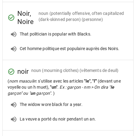
Noir,
noun
(potentially offensive, often capitalized
(dark-skinned person) (personne)
Noire
That politician is popular with Blacks.
Cet homme politique est populaire auprès des Noirs.
noir
noun
(mourning clothes) (vêtements de deuil)
(
nom masculin
: s'utilise avec les articles
"le", "l'"
(devant une
voyelle ou un h muet),
"un"
.
Ex : garçon - nm > On dira "
le
garçon" ou "
un
garçon".
)
The widow wore black for a year.
La veuve a porté du noir pendant un an.