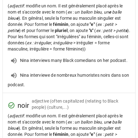
(
adjectif
: modifie un nom. Il est généralement placé après le
nom et s'accorde avec le nom (
ex : un ballon bleu, un
e
balle
bleu
e
). En général, seule la forme au masculin singulier est
donnée. Pour former le
féminin
, on ajoute
"e"
(
ex : petit >
petit
e
) et pour former le
pluriel
, on ajoute
"s"
(
ex : petit > petit
s
).
Pour les formes qui sont "irrégulières" au féminin, celles-ci sont
données (
ex : irrégulier, irrégulière
> irrégulier = forme
masculine, irrégulière = forme féminine))
Nina interviews many Black comedians on her podcast.
Nina interviewe de nombreux humoristes noirs dans son
podcast.
adjective
(often capitalized (relating to Black
noir
people) (culture,...)
(
adjectif
: modifie un nom. Il est généralement placé après le
nom et s'accorde avec le nom (
ex : un ballon bleu, un
e
balle
bleu
e
). En général, seule la forme au masculin singulier est
donnée. Pour former le
féminin
, on ajoute
"e"
(
ex : petit >