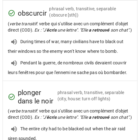
phrasal verb, transitive, separable
obscurcir
(obscure [sth])
(
verbe transitif
: verbe qui s'utilise avec un complément d'objet
direct (COD).
Ex : "J'
écris
une lettre". "Elle
a retrouvé
son chat".
)
During times of war, many civilians have to black out
their windows so the enemy won't know where to bomb.
Pendant la guerre, de nombreux civils devaient couvrir
leurs fenêtres pour que l'ennemi ne sache pas où bombarder.
plonger
phrasal verb, transitive, separable
(city, house: turn off lights)
dans le noir
(
verbe transitif
: verbe qui s'utilise avec un complément d'objet
direct (COD).
Ex : "J'
écris
une lettre". "Elle
a retrouvé
son chat".
)
The entire city had to be blacked out when the air raid
siren sounded.