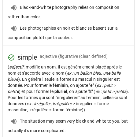
Black-and-white photography relies on composition
rather than color.
Les photographies en noir et blanc se basent sur la
composition plutôt que la couleur.
simple
adjective
(figurative (clear, defined)
(
adjectif
: modifie un nom. Il est généralement placé après le
nom et s'accorde avec le nom (
ex : un ballon bleu, un
e
balle
bleu
e
). En général, seule la forme au masculin singulier est
donnée. Pour former le
féminin
, on ajoute
"e"
(
ex : petit >
petit
e
) et pour former le
pluriel
, on ajoute
"s"
(
ex : petit > petit
s
).
Pour les formes qui sont "irrégulières" au féminin, celles-ci sont
données (
ex : irrégulier, irrégulière
> irrégulier = forme
masculine, irrégulière = forme féminine))
The situation may seem very black and white to you, but
actually it's more complicated.