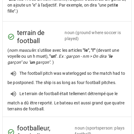
on ajoute un "e" à l'adjectif. Par exemple, on dira "une petit
e
fille".)
terrain de
noun
(ground where soccer is
played)
football
(
nom masculin
: s'utilise avec les articles
"le", "l'"
(devant une
voyelle ou un h muet),
"un"
.
Ex : garçon - nm > On dira "
le
garçon" ou "
un
garçon".
)
The football pitch was waterlogged so the match had to
be postponed. The ship is as long as four football pitches.
Le terrain de football était tellement détrempé que le
match a dû être reporté. Le bateau est aussi grand que quatre
terrains de football.
footballeur,
noun
(sportsperson: plays