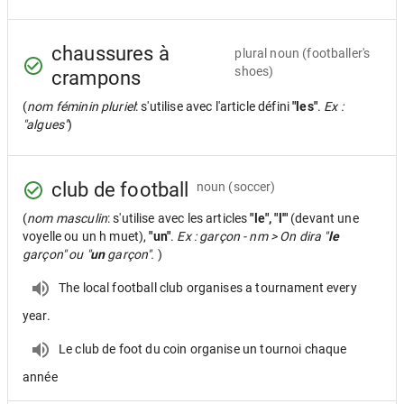
chaussures à
plural noun
(footballer's
shoes)
crampons
(
nom féminin pluriel
: s'utilise avec l'article défini
"les"
.
Ex :
"algues"
)
club de football
noun
(soccer)
(
nom masculin
: s'utilise avec les articles
"le", "l'"
(devant une
voyelle ou un h muet),
"un"
.
Ex : garçon - nm > On dira "
le
garçon" ou "
un
garçon".
)
The local football club organises a tournament every
year.
Le club de foot du coin organise un tournoi chaque
année