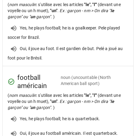
(
nom masculin
: s'utilise avec les articles
"le", "l'"
(devant une
voyelle ou un h muet),
"un"
.
Ex : garçon - nm > On dira "
le
garçon" ou "
un
garçon".
)
Yes, he plays football; he is a goalkeeper. Pele played
soccer for Brazil.
Oui, il joue au foot. Il est gardien de but. Pelé a joué au
foot pour le Brésil.
football
noun
(uncountable (North
American ball sport)
américain
(
nom masculin
: s'utilise avec les articles
"le", "l'"
(devant une
voyelle ou un h muet),
"un"
.
Ex : garçon - nm > On dira "
le
garçon" ou "
un
garçon".
)
Yes, he plays football; he is a quarterback.
Oui, il joue au football américain. Il est quarterback.