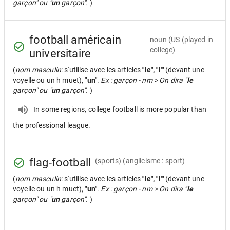
garçon" ou "
un
garçon".
)
football américain
noun
(US (played in
college)
universitaire
(
nom masculin
: s'utilise avec les articles
"le", "l'"
(devant une
voyelle ou un h muet),
"un"
.
Ex : garçon - nm > On dira "
le
garçon" ou "
un
garçon".
)
In some regions, college football is more popular than
the professional league.
flag-football
(sports) (anglicisme : sport)
(
nom masculin
: s'utilise avec les articles
"le", "l'"
(devant une
voyelle ou un h muet),
"un"
.
Ex : garçon - nm > On dira "
le
garçon" ou "
un
garçon".
)