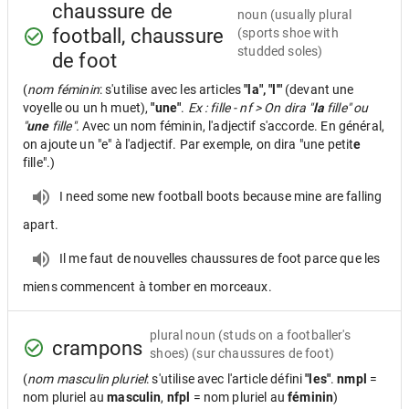
chaussure de
noun
(usually plural
football, chaussure
(sports shoe with
studded soles)
de foot
(
nom féminin
: s'utilise avec les articles
"la", "l'"
(devant une
voyelle ou un h muet),
"une"
.
Ex : fille - nf > On dira "
la
fille" ou
"
une
fille".
Avec un nom féminin, l'adjectif s'accorde. En général,
on ajoute un "e" à l'adjectif. Par exemple, on dira "une petit
e
fille".)
I need some new football boots because mine are falling
apart.
Il me faut de nouvelles chaussures de foot parce que les
miens commencent à tomber en morceaux.
plural noun
(studs on a footballer's
crampons
shoes) (sur chaussures de foot)
(
nom masculin pluriel
: s'utilise avec l'article défini
"les"
.
nmpl
=
nom pluriel au
masculin
,
nfpl
= nom pluriel au
féminin
)