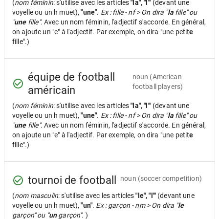
(
nom féminin
: s'utilise avec les articles
"la", "l'"
(devant une
voyelle ou un h muet),
"une"
.
Ex : fille - nf > On dira "
la
fille" ou
"
une
fille".
Avec un nom féminin, l'adjectif s'accorde. En général,
on ajoute un "e" à l'adjectif. Par exemple, on dira "une petit
e
fille".)
équipe de football
noun
(American
football players)
américain
(
nom féminin
: s'utilise avec les articles
"la", "l'"
(devant une
voyelle ou un h muet),
"une"
.
Ex : fille - nf > On dira "
la
fille" ou
"
une
fille".
Avec un nom féminin, l'adjectif s'accorde. En général,
on ajoute un "e" à l'adjectif. Par exemple, on dira "une petit
e
fille".)
tournoi de football
noun
(soccer competition)
(
nom masculin
: s'utilise avec les articles
"le", "l'"
(devant une
voyelle ou un h muet),
"un"
.
Ex : garçon - nm > On dira "
le
garçon" ou "
un
garçon".
)