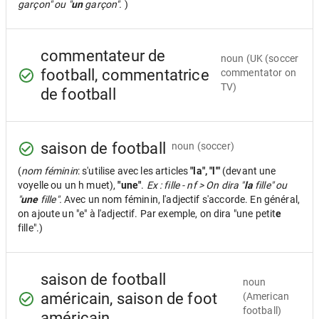
garçon" ou "
un
garçon".
)
commentateur de
noun
(UK (soccer
football, commentatrice
commentator on
TV)
de football
saison de football
noun
(soccer)
(
nom féminin
: s'utilise avec les articles
"la", "l'"
(devant une
voyelle ou un h muet),
"une"
.
Ex : fille - nf > On dira "
la
fille" ou
"
une
fille".
Avec un nom féminin, l'adjectif s'accorde. En général,
on ajoute un "e" à l'adjectif. Par exemple, on dira "une petit
e
fille".)
saison de football
noun
américain, saison de foot
(American
football)
américain