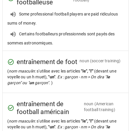
football)
footballeuse
Some professional football players are paid ridiculous
sums of money.
Certains footballeurs professionnels sont payés des
sommes astronomiques.
entraînement de foot
noun
(soccer training)
(
nom masculin
: s'utilise avec les articles
"le", "l'"
(devant une
voyelle ou un h muet),
"un"
.
Ex : garçon - nm > On dira "
le
garçon" ou "
un
garçon".
)
entraînement de
noun
(American
football training)
football américain
(
nom masculin
: s'utilise avec les articles
"le", "l'"
(devant une
voyelle ou un h muet),
"un"
.
Ex : garçon - nm > On dira "
le