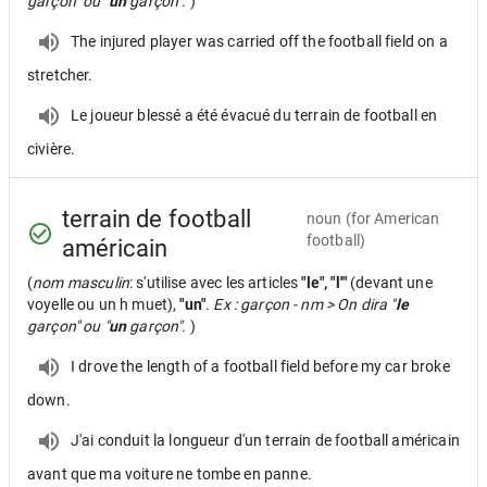
garçon" ou "
un
garçon".
)
The injured player was carried off the football field on a
stretcher.
Le joueur blessé a été évacué du terrain de football en
civière.
terrain de football
noun
(for American
football)
américain
(
nom masculin
: s'utilise avec les articles
"le", "l'"
(devant une
voyelle ou un h muet),
"un"
.
Ex : garçon - nm > On dira "
le
garçon" ou "
un
garçon".
)
I drove the length of a football field before my car broke
down.
J'ai conduit la longueur d'un terrain de football américain
avant que ma voiture ne tombe en panne.