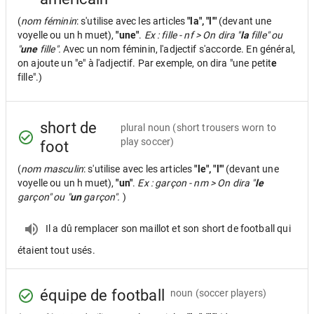
(
nom féminin
: s'utilise avec les articles
"la", "l'"
(devant une
voyelle ou un h muet),
"une"
.
Ex : fille - nf > On dira "
la
fille" ou
"
une
fille".
Avec un nom féminin, l'adjectif s'accorde. En général,
on ajoute un "e" à l'adjectif. Par exemple, on dira "une petit
e
fille".)
short de
plural noun
(short trousers worn to
play soccer)
foot
(
nom masculin
: s'utilise avec les articles
"le", "l'"
(devant une
voyelle ou un h muet),
"un"
.
Ex : garçon - nm > On dira "
le
garçon" ou "
un
garçon".
)
Il a dû remplacer son maillot et son short de football qui
étaient tout usés.
équipe de football
noun
(soccer players)