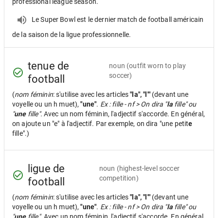
professional league season.
Le Super Bowl est le dernier match de football américain
de la saison de la ligue professionnelle.
tenue de
noun
(outfit worn to play
soccer)
football
(
nom féminin
: s'utilise avec les articles
"la", "l'"
(devant une
voyelle ou un h muet),
"une"
.
Ex : fille - nf > On dira "
la
fille" ou
"
une
fille".
Avec un nom féminin, l'adjectif s'accorde. En général,
on ajoute un "e" à l'adjectif. Par exemple, on dira "une petit
e
fille".)
ligue de
noun
(highest-level soccer
competition)
football
(
nom féminin
: s'utilise avec les articles
"la", "l'"
(devant une
voyelle ou un h muet),
"une"
.
Ex : fille - nf > On dira "
la
fille" ou
"
une
fille".
Avec un nom féminin, l'adjectif s'accorde. En général,