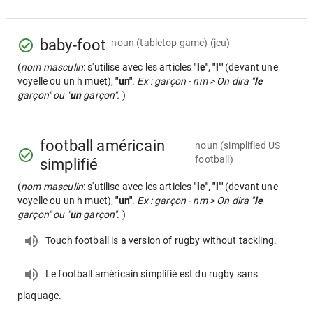
baby-foot
noun
(tabletop game) (jeu)
(
nom masculin
: s'utilise avec les articles
"le", "l'"
(devant une
voyelle ou un h muet),
"un"
.
Ex : garçon - nm > On dira "
le
garçon" ou "
un
garçon".
)
football américain
noun
(simplified US
football)
simplifié
(
nom masculin
: s'utilise avec les articles
"le", "l'"
(devant une
voyelle ou un h muet),
"un"
.
Ex : garçon - nm > On dira "
le
garçon" ou "
un
garçon".
)
Touch football is a version of rugby without tackling.
Le football américain simplifié est du rugby sans
plaquage.