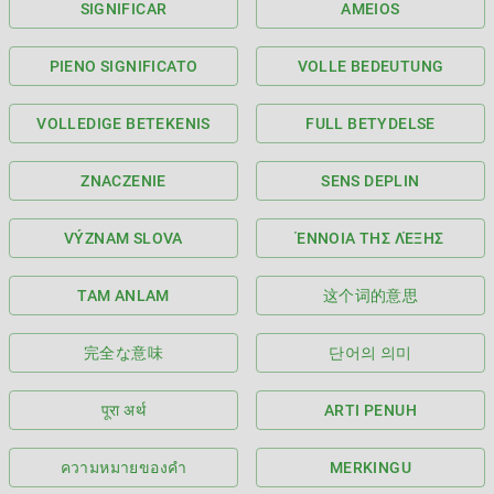
SIGNIFICAR
AMEIOS
PIENO SIGNIFICATO
VOLLE BEDEUTUNG
VOLLEDIGE BETEKENIS
FULL BETYDELSE
ZNACZENIE
SENS DEPLIN
VÝZNAM SLOVA
ΈΝΝΟΙΑ ΤΗΣ ΛΈΞΗΣ
TAM ANLAM
这个词的意思
完全な意味
단어의 의미
पूरा अर्थ
ARTI PENUH
ความหมายของคำ
MERKINGU