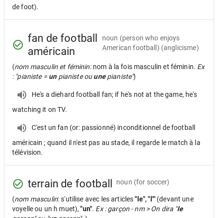
de foot).
fan de football
noun
(person who enjoys
American football) (anglicisme)
américain
(
nom masculin et féminin
: nom à la fois masculin et féminin.
Ex
: "pianiste =
un
pianiste ou
une
pianiste"
)
He's a diehard football fan; if he's not at the game, he's
watching it on TV.
C'est un fan (or: passionné) inconditionnel de football
américain ; quand il n'est pas au stade, il regarde le match à la
télévision.
terrain de football
noun
(for soccer)
(
nom masculin
: s'utilise avec les articles
"le", "l'"
(devant une
voyelle ou un h muet),
"un"
.
Ex : garçon - nm > On dira "
le