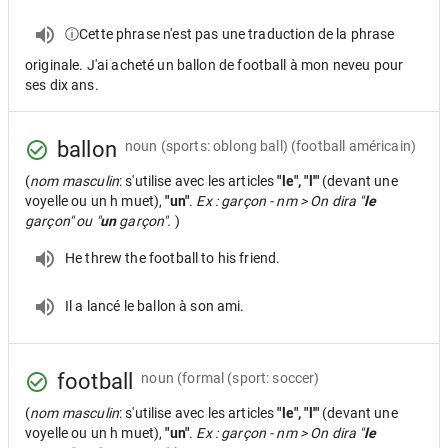
ⓘCette phrase n'est pas une traduction de la phrase
originale. J'ai acheté un ballon de football à mon neveu pour
ses dix ans.
ballon
noun
(sports: oblong ball) (football américain)
(
nom masculin
: s'utilise avec les articles
"le", "l'"
(devant une
voyelle ou un h muet),
"un"
.
Ex : garçon - nm > On dira "
le
garçon" ou "
un
garçon".
)
He threw the football to his friend.
Il a lancé le ballon à son ami.
football
noun
(formal (sport: soccer)
(
nom masculin
: s'utilise avec les articles
"le", "l'"
(devant une
voyelle ou un h muet),
"un"
.
Ex : garçon - nm > On dira "
le