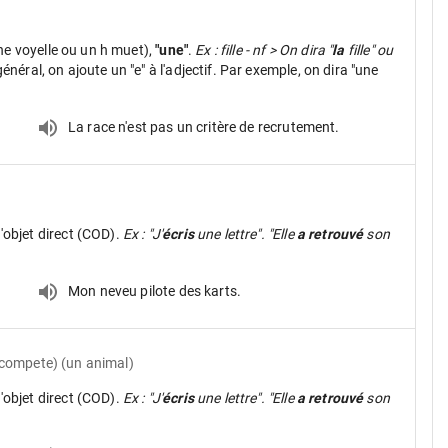
ne voyelle ou un h muet),
"une"
.
Ex : fille - nf > On dira "
la
fille" ou
néral, on ajoute un "e" à l'adjectif. Par exemple, on dira "une
La race n'est pas un critère de recrutement.
d'objet direct (COD).
Ex : "J'
écris
une lettre". "Elle
a retrouvé
son
Mon neveu pilote des karts.
compete) (un animal)
d'objet direct (COD).
Ex : "J'
écris
une lettre". "Elle
a retrouvé
son