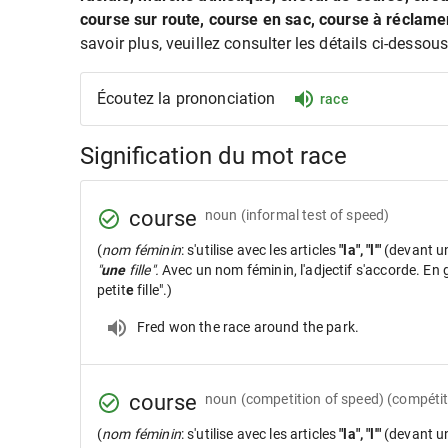
course sur route, course en sac, course à réclamer
savoir plus, veuillez consulter les détails ci-dessous
Écoutez la prononciation
race
Signification du mot race
course
noun
(informal test of speed)
(
nom féminin
: s'utilise avec les articles
"la", "l'"
(devant u
"
une
fille".
Avec un nom féminin, l'adjectif s'accorde. En gé
petit
e
fille".)
Fred won the race around the park.
course
noun
(competition of speed) (compétit
(
nom féminin
: s'utilise avec les articles
"la", "l'"
(devant u