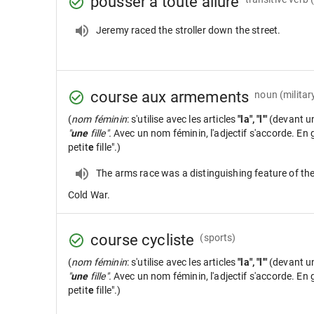
pousser à toute allure
Jeremy raced the stroller down the street.
course aux armements
noun
(milita
(
nom féminin
: s'utilise avec les articles
"la", "l'"
(devant u
"
une
fille".
Avec un nom féminin, l'adjectif s'accorde. En gé
petit
e
fille".)
The arms race was a distinguishing feature of th
Cold War.
course cycliste
(sports)
(
nom féminin
: s'utilise avec les articles
"la", "l'"
(devant u
"
une
fille".
Avec un nom féminin, l'adjectif s'accorde. En gé
petit
e
fille".)