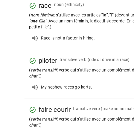
race
noun
(ethnicity)
(
nom féminin
: s'utilise avec les articles
"la", "l'"
(devant u
"
une
fille".
Avec un nom féminin, l'adjectif s'accorde. En gé
petit
e
fille".)
Race is not a factor in hiring.
piloter
transitive verb
(ride or drive in a race)
(
verbe transitif
: verbe qui s'utilise avec un complément 
chat".
)
My nephew races go-karts.
faire courir
transitive verb
(make an animal 
(
verbe transitif
: verbe qui s'utilise avec un complément 
chat".
)