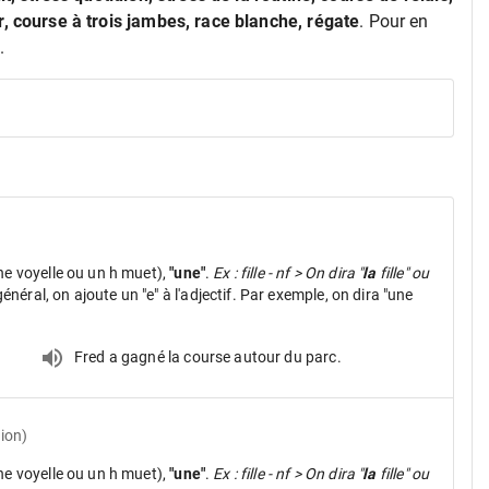
, course à trois jambes, race blanche, régate
. Pour en
.
ne voyelle ou un h muet),
"une"
.
Ex : fille - nf > On dira "
la
fille" ou
néral, on ajoute un "e" à l'adjectif. Par exemple, on dira "une
Fred a gagné la course autour du parc.
ion)
ne voyelle ou un h muet),
"une"
.
Ex : fille - nf > On dira "
la
fille" ou