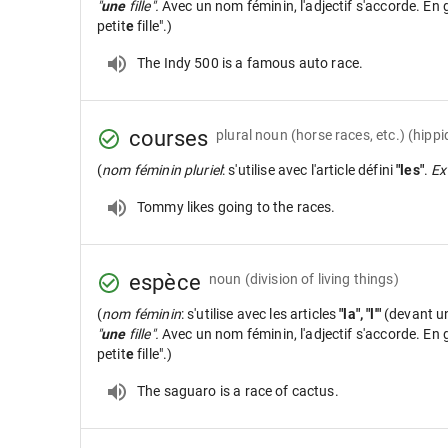
"
une
fille".
Avec un nom féminin, l'adjectif s'accorde. En gé
petit
e
fille".)
The Indy 500 is a famous auto race.
courses
plural noun
(horse races, etc.) (hippi
(
nom féminin pluriel
: s'utilise avec l'article défini
"les"
.
Ex
Tommy likes going to the races.
espèce
noun
(division of living things)
(
nom féminin
: s'utilise avec les articles
"la", "l'"
(devant u
"
une
fille".
Avec un nom féminin, l'adjectif s'accorde. En gé
petit
e
fille".)
The saguaro is a race of cactus.