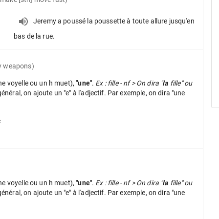
Jeremy a poussé la poussette à toute allure jusqu'en
bas de la rue.
ry weapons)
ne voyelle ou un h muet),
"une"
.
Ex : fille - nf > On dira "
la
fille" ou
néral, on ajoute un "e" à l'adjectif. Par exemple, on dira "une
e
ne voyelle ou un h muet),
"une"
.
Ex : fille - nf > On dira "
la
fille" ou
néral, on ajoute un "e" à l'adjectif. Par exemple, on dira "une