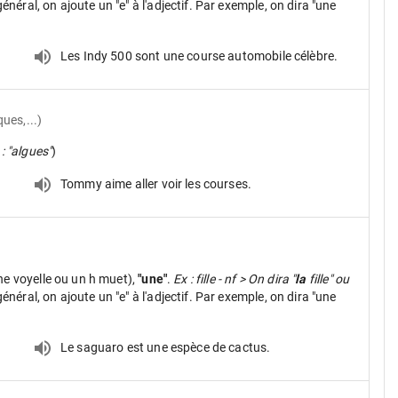
néral, on ajoute un "e" à l'adjectif. Par exemple, on dira "une
Les Indy 500 sont une course automobile célèbre.
ques,...)
 : "algues"
)
Tommy aime aller voir les courses.
ne voyelle ou un h muet),
"une"
.
Ex : fille - nf > On dira "
la
fille" ou
néral, on ajoute un "e" à l'adjectif. Par exemple, on dira "une
Le saguaro est une espèce de cactus.