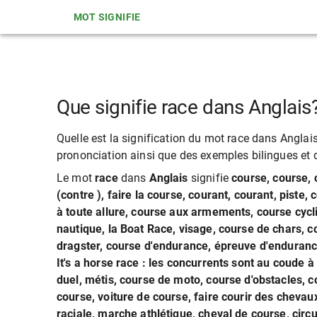
MOT SIGNIFIE
Que signifie race dans Anglais
Quelle est la signification du mot race dans Anglais?
prononciation ainsi que des exemples bilingues et de
Le mot
race
dans
Anglais
signifie
course, course, c
(contre ), faire la course, courant, courant, piste, 
à toute allure, course aux armements, course cycli
nautique, la Boat Race, visage, course de chars, c
dragster, course d'endurance, épreuve d'enduranc
It's a horse race : les concurrents sont au coude
duel, métis, course de moto, course d'obstacles, c
course, voiture de course, faire courir des chevau
raciale, marche athlétique, cheval de course, circui