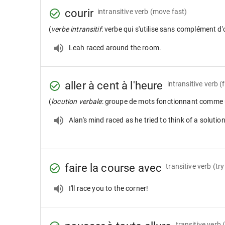
courir
intransitive verb
(move fast)
(
verbe intransitif
: verbe qui s'utilise sans complément d'
Leah raced around the room.
aller à cent à l'heure
intransitive verb
(
(
locution verbale
: groupe de mots fonctionnant comme 
Alan's mind raced as he tried to think of a solution
faire la course avec
transitive verb
(try
I'll race you to the corner!
transitive verb