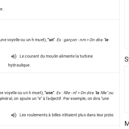
ce.
une voyelle ou un h muet),
"un"
.
Ex : garçon - nm > On dira "
le
Le courant du moulin alimente la turbine
S
hydraulique.
ne voyelle ou un h muet),
"une"
.
Ex : fille - nf > On dira "
la
fille" ou
néral, on ajoute un "e" à l'adjectif. Par exemple, on dira "une
Les roulements à billes n'étaient plus dans leur piste.
M