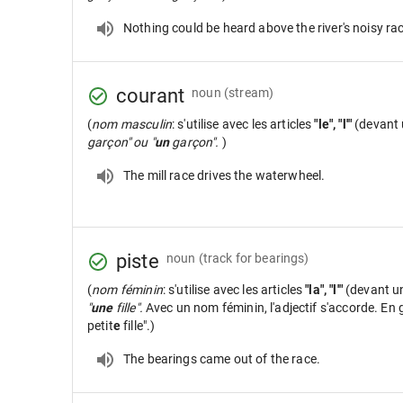
Nothing could be heard above the river's noisy ra
courant
noun
(stream)
(
nom masculin
: s'utilise avec les articles
"le", "l'"
(devant 
garçon" ou "
un
garçon".
)
The mill race drives the waterwheel.
piste
noun
(track for bearings)
(
nom féminin
: s'utilise avec les articles
"la", "l'"
(devant u
"
une
fille".
Avec un nom féminin, l'adjectif s'accorde. En gé
petit
e
fille".)
The bearings came out of the race.