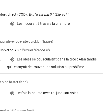
objet direct (COD).
Ex : "Il est
parti
." "Elle
a ri
."
)
Leah courait à travers la chambre.
figurative (operate quickly) (figuré)
un verbe.
Ex : "faire référence à"
)
.
Les idées se bousculaient dans la tête d'Alan tandis
qu'il essayait de trouver une solution au problème.
 to be faster than)
Je fais la course avec toi jusqu'au coin !
(make [sth] move fast)