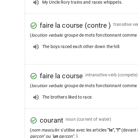
My Uncle Rory trains and races whippets.
faire la course (contre )
transitive ve
(
locution verbale
: groupe de mots fonctionnant comme 
The boys raced each other down the hill.
faire la course
intransitive verb
(compete)
(
locution verbale
: groupe de mots fonctionnant comme 
The brothers liked to race.
courant
noun
(current of water)
(
nom masculin
: s'utilise avec les articles
"le", "l'"
(devant 
garçon" ou "
un
garçon".
)