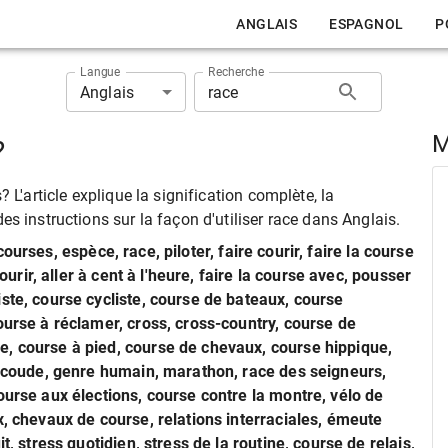
ANGLAIS
ESPAGNOL
P
Langue
Recherche
Anglais
M
?
 L'article explique la signification complète, la
s instructions sur la façon d'utiliser race dans Anglais.
ourses, espèce, race, piloter, faire courir, faire la course
courir, aller à cent à l'heure, faire la course avec, pousser
ste, course cycliste, course de bateaux, course
ourse à réclamer, cross, cross-country, course de
e, course à pied, course de chevaux, course hippique,
 à coude, genre humain, marathon, race des seigneurs,
ourse aux élections, course contre la montre, vélo de
x, chevaux de course, relations interraciales, émeute
t, stress quotidien, stress de la routine, course de relais,