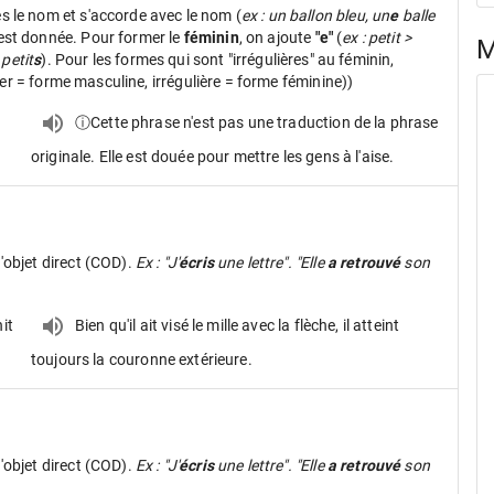
ès le nom et s'accorde avec le nom (
ex : un ballon bleu, un
e
balle
 est donnée. Pour former le
féminin
, on ajoute
"e"
(
ex : petit >
M
 petit
s
). Pour les formes qui sont "irrégulières" au féminin,
ier = forme masculine, irrégulière = forme féminine))
ⓘCette phrase n'est pas une traduction de la phrase
originale. Elle est douée pour mettre les gens à l'aise.
d'objet direct (COD).
Ex : "J'
écris
une lettre". "Elle
a retrouvé
son
it
Bien qu'il ait visé le mille avec la flèche, il atteint
toujours la couronne extérieure.
d'objet direct (COD).
Ex : "J'
écris
une lettre". "Elle
a retrouvé
son