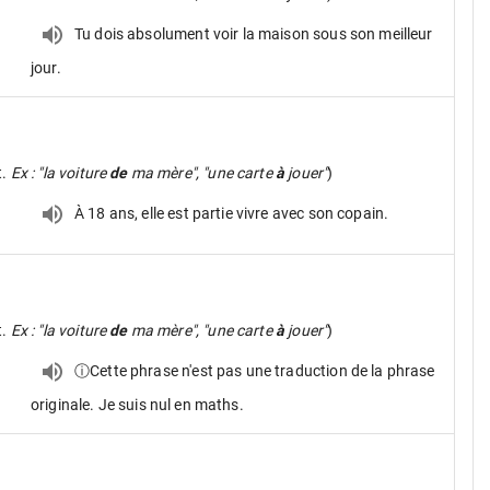
Tu dois absolument voir la maison sous son meilleur
jour.
t.
Ex : "la voiture
de
ma mère", "une carte
à
jouer"
)
À 18 ans, elle est partie vivre avec son copain.
t.
Ex : "la voiture
de
ma mère", "une carte
à
jouer"
)
ⓘCette phrase n'est pas une traduction de la phrase
originale. Je suis nul en maths.