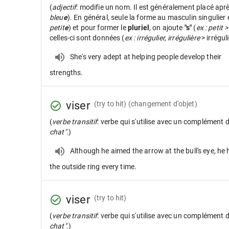
(
adjectif
: modifie un nom. Il est généralement placé apr
bleu
e
). En général, seule la forme au masculin singulier
petit
e
) et pour former le
pluriel
, on ajoute
"s"
(
ex : petit >
celles-ci sont données (
ex : irrégulier, irrégulière
> irrégul
She's very adept at helping people develop their
strengths.
viser
(try to hit) (changement d'objet)
(
verbe transitif
: verbe qui s'utilise avec un complément 
chat".
)
Although he aimed the arrow at the bull's eye, he h
the outside ring every time.
viser
(try to hit)
(
verbe transitif
: verbe qui s'utilise avec un complément 
chat".
)