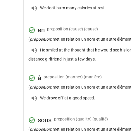
We don't burn many calories at rest.
en
preposition
(cause) (cause)
(
préposition
: met en relation un nom et un autre élémen
He smiled at the thought that he would see his lo
distance girlfriend in just a few days.
à
preposition
(manner) (manière)
(
préposition
: met en relation un nom et un autre élémen
We drove off at a good speed.
sous
preposition
(quality) (qualité)
(
préposition
: met en relation un nom et un autre élémen