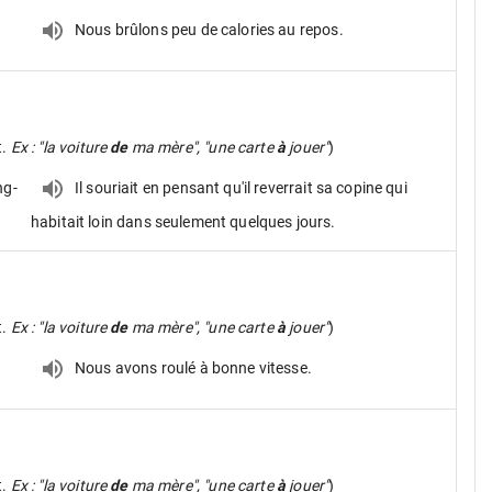
Nous brûlons peu de calories au repos.
t.
Ex : "la voiture
de
ma mère", "une carte
à
jouer"
)
ng-
Il souriait en pensant qu'il reverrait sa copine qui
habitait loin dans seulement quelques jours.
t.
Ex : "la voiture
de
ma mère", "une carte
à
jouer"
)
Nous avons roulé à bonne vitesse.
t.
Ex : "la voiture
de
ma mère", "une carte
à
jouer"
)