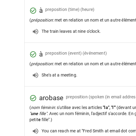
à
preposition
(time) (heure)
(
préposition
: met en relation un nom et un autre élémen
The train leaves at nine o'clock.
à
preposition
(event) (événement)
(
préposition
: met en relation un nom et un autre élémen
She's at a meeting.
arobase
preposition
(spoken (in email address
(
nom féminin
: s'utilise avec les articles
"la", "l'"
(devant u
"
une
fille".
Avec un nom féminin, l'adjectif s'accorde. En gé
petit
e
fille".)
You can reach me at "Fred Smith at email dot com