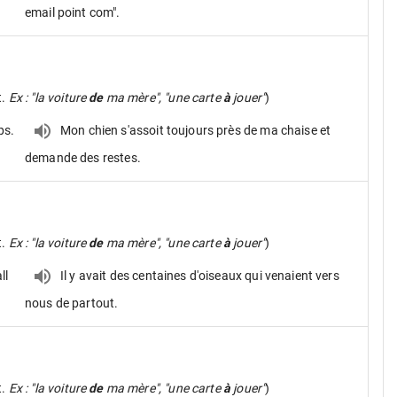
email point com".
t.
Ex : "la voiture
de
ma mère", "une carte
à
jouer"
)
ps.
Mon chien s'assoit toujours près de ma chaise et
demande des restes.
t.
Ex : "la voiture
de
ma mère", "une carte
à
jouer"
)
ll
Il y avait des centaines d'oiseaux qui venaient vers
nous de partout.
t.
Ex : "la voiture
de
ma mère", "une carte
à
jouer"
)