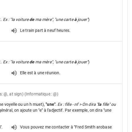
t.
Ex : "la voiture
de
ma mère", "une carte
à
jouer"
)
Le train part à neuf heures.
t.
Ex : "la voiture
de
ma mère", "une carte
à
jouer"
)
Elle est à une réunion.
: @, at sign) (Informatique : @)
ne voyelle ou un h muet),
"une"
.
Ex : fille - nf > On dira "
la
fille" ou
néral, on ajoute un "e" à l'adjectif. Par exemple, on dira "une
".
Vous pouvez me contacter à "Fred Smith arobase