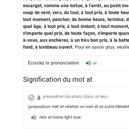
escargot, comme une tortue, à l'arrêt, au point mort,
coup de vent, vers, du tout, à tout prix, à toute h
tout moment, pencher, de bonne heure, terminé, da
quel âge, à tout prix, à tout instant, à tout moment,
n'importe quel prix, de toute façon, n'importe quan
à-vous, aux enchères, à un très bon prix, à la batte
fond, à tombeau ouvert
. Pour en savoir plus, veuill
Écoutez la prononciation
at
Signification du mot at
à
preposition
(location) (dans un lieu)
(
préposition
: met en relation un nom et un autre élémen
He's at home right now.