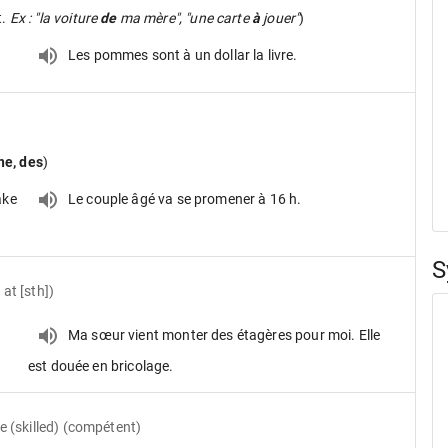
t.
Ex : "la voiture
de
ma mère", "une carte
à
jouer"
)
Les pommes sont à un dollar la livre.
ne, des
)
ake
Le couple âgé va se promener à 16 h.
S
 at [sth])
.
Ma sœur vient monter des étagères pour moi. Elle
est douée en bricolage.
ve
(skilled) (compétent)