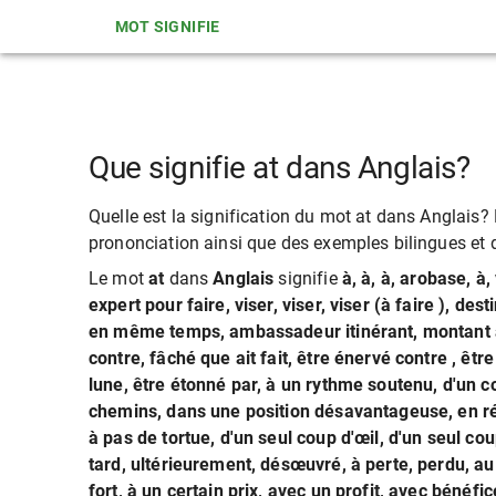
MOT SIGNIFIE
Que signifie at dans Anglais?
Quelle est la signification du mot at dans Anglais? L
prononciation ainsi que des exemples bilingues et de
Le mot
at
dans
Anglais
signifie
à, à, à, arobase, à, 
expert pour faire, viser, viser, viser (à faire ), d
en même temps, ambassadeur itinérant, montant à r
contre, fâché que ait fait, être énervé contre , être
lune, être étonné par, à un rythme soutenu, d'un c
chemins, dans une position désavantageuse, en réduc
à pas de tortue, d'un seul coup d'œil, d'un seul cou
tard, ultérieurement, désœuvré, à perte, perdu, au 
fort, à un certain prix, avec un profit, avec bénéfi