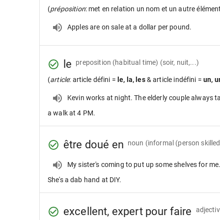
(
préposition
: met en relation un nom et un autre élémen
Apples are on sale at a dollar per pound.
le
preposition
(habitual time) (soir, nuit,...)
(
article
: article défini =
le, la, les
& article indéfini =
un, u
Kevin works at night. The elderly couple always t
a walk at 4 PM.
être doué en
noun
(informal (person skilled
My sister's coming to put up some shelves for me
She's a dab hand at DIY.
excellent, expert pour faire
adjecti