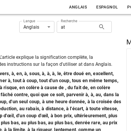
ANGLAIS
ESPAGNOL
P
Langue
Recherche
Anglais
M
'article explique la signification complète, la
s instructions sur la façon d'utiliser at dans Anglais.
vers, à, en, à, sous, à, à, à, le, être doué en, excellent,
estiner à, tout à coup, tout d'un coup, tous en même temps,
isque, en colère à cause de , du fait de, en colère
 fâché contre, quoi que ce soit, parvenir à, à, au, dans la
oup, d'un seul coup, à une heure donnée, à la croisée des
tion, au rabais, à distance, à l'écart, à toute vitesse,
p d'œil, d'un coup d'œil, à bon prix, ultérieurement, plus
plus bas, au plus bas, au plus bas, denrée rare, au prix
ce, à la limite, à la rigueur, lentement, comme un