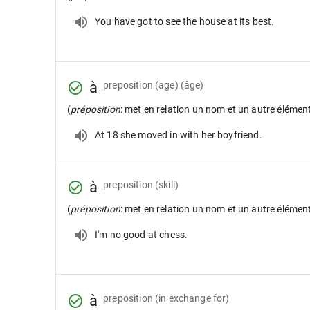
You have got to see the house at its best.
à
preposition
(age) (âge)
(
préposition
: met en relation un nom et un autre élémen
At 18 she moved in with her boyfriend.
à
preposition
(skill)
(
préposition
: met en relation un nom et un autre élémen
I'm no good at chess.
à
preposition
(in exchange for)