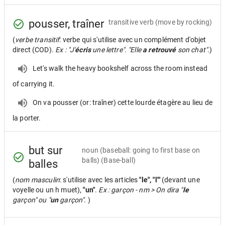
pousser, traîner
transitive verb
(move by rocking)
(
verbe transitif
: verbe qui s'utilise avec un complément d'objet
direct (COD).
Ex : "J'
écris
une lettre". "Elle
a retrouvé
son chat".
)
Let's walk the heavy bookshelf across the room instead
of carrying it.
On va pousser (or: traîner) cette lourde étagère au lieu de
la porter.
but sur
noun
(baseball: going to first base on
balls) (Base-ball)
balles
(
nom masculin
: s'utilise avec les articles
"le", "l'"
(devant une
voyelle ou un h muet),
"un"
.
Ex : garçon - nm > On dira "
le
garçon" ou "
un
garçon".
)