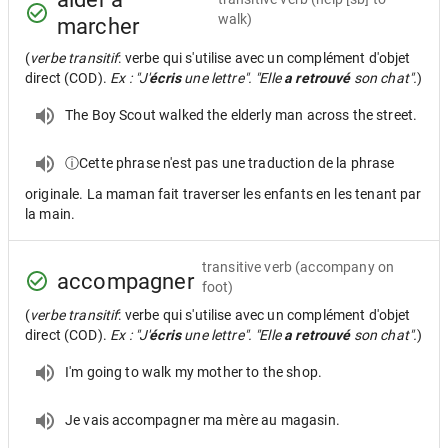
walk)
marcher
(
verbe transitif
: verbe qui s'utilise avec un complément d'objet
direct (COD).
Ex : "J'
écris
une lettre". "Elle
a retrouvé
son chat".
)
The Boy Scout walked the elderly man across the street.
ⓘCette phrase n'est pas une traduction de la phrase
originale. La maman fait traverser les enfants en les tenant par
la main.
transitive verb
(accompany on
accompagner
foot)
(
verbe transitif
: verbe qui s'utilise avec un complément d'objet
direct (COD).
Ex : "J'
écris
une lettre". "Elle
a retrouvé
son chat".
)
I'm going to walk my mother to the shop.
Je vais accompagner ma mère au magasin.