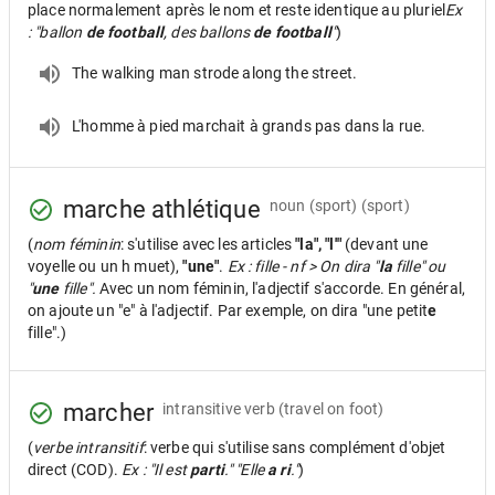
place normalement après le nom et reste identique au pluriel
Ex
: "ballon
de football
, des ballons
de football
"
)
The walking man strode along the street.
L'homme à pied marchait à grands pas dans la rue.
marche athlétique
noun
(sport) (sport)
(
nom féminin
: s'utilise avec les articles
"la", "l'"
(devant une
voyelle ou un h muet),
"une"
.
Ex : fille - nf > On dira "
la
fille" ou
"
une
fille".
Avec un nom féminin, l'adjectif s'accorde. En général,
on ajoute un "e" à l'adjectif. Par exemple, on dira "une petit
e
fille".)
marcher
intransitive verb
(travel on foot)
(
verbe intransitif
: verbe qui s'utilise sans complément d'objet
direct (COD).
Ex : "Il est
parti
." "Elle
a ri
."
)