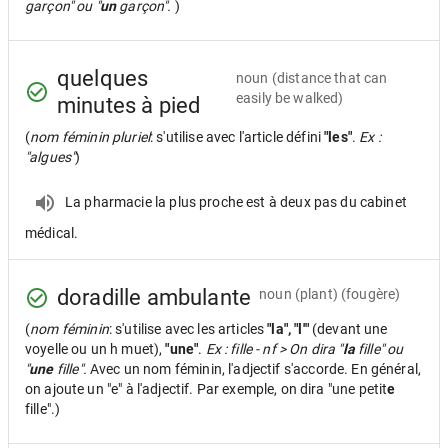
garçon" ou "
un
garçon".
)
quelques
noun
(distance that can
easily be walked)
minutes à pied
(
nom féminin pluriel
: s'utilise avec l'article défini
"les"
.
Ex :
"algues"
)
La pharmacie la plus proche est à deux pas du cabinet
médical.
doradille ambulante
noun
(plant) (fougère)
(
nom féminin
: s'utilise avec les articles
"la", "l'"
(devant une
voyelle ou un h muet),
"une"
.
Ex : fille - nf > On dira "
la
fille" ou
"
une
fille".
Avec un nom féminin, l'adjectif s'accorde. En général,
on ajoute un "e" à l'adjectif. Par exemple, on dira "une petit
e
fille".)