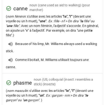
noun
(cane used as aid to walking) (pour
canne
marcher)
(
nom féminin
: s'utilise avec les articles
"la", "l'"
(devant une
voyelle ou un h muet),
"une"
.
Ex : fille - nf > On dira "
la
fille" ou
"
une
fille".
Avec un nom féminin, l'adjectif s'accorde. En général,
on ajoute un "e" à l'adjectif. Par exemple, on dira "une petit
e
fille".)
Because of his limp, Mr. Williams always used a walking
stick.
Comme il boitait, M. Williams utilisait toujours une
canne.
noun
(US, colloquial (insect: resembles a
phasme
stick) (insecte)
(
nom masculin
: s'utilise avec les articles
"le", "l'"
(devant une
voyelle ou un h muet),
"un"
.
Ex : garçon - nm > On dira "
le
garçon" ou "
un
garçon".
)