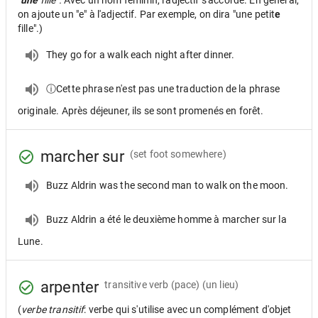
"
une
fille".
Avec un nom féminin, l'adjectif s'accorde. En général,
on ajoute un "e" à l'adjectif. Par exemple, on dira "une petit
e
fille".)
They go for a walk each night after dinner.
ⓘCette phrase n'est pas une traduction de la phrase
originale. Après déjeuner, ils se sont promenés en forêt.
marcher sur
(set foot somewhere)
Buzz Aldrin was the second man to walk on the moon.
Buzz Aldrin a été le deuxième homme à marcher sur la
Lune.
arpenter
transitive verb
(pace) (un lieu)
(
verbe transitif
: verbe qui s'utilise avec un complément d'objet