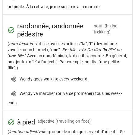
originale. À la retraite, je me suis mis à la marche.
randonnée, randonnée
noun
(hiking,
trekking)
pédestre
(
nom féminin
: s'utilise avec les articles
"la", "l'"
(devant une
voyelle ou un h muet),
"une"
.
Ex : fille - nf > On dira "
la
fille" ou
"
une
fille".
Avec un nom féminin, l'adjectif s'accorde. En général,
on ajoute un "e" à l'adjectif. Par exemple, on dira "une petit
e
fille".)
Wendy goes walking every weekend.
Wendy va marcher (or: va se promener) tous les week-
ends.
à pied
adjective
(travelling on foot)
(
locution adjectivale
: groupe de mots qui servent d'adjectif. Se