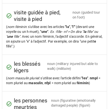
visite guidée à pied,
noun
(guided tour
on foot)
visite à pied
(
nom féminin
: s'utilise avec les articles
"la", "l'"
(devant une
voyelle ou un h muet),
"une"
.
Ex : fille - nf > On dira "
la
fille" ou
"
une
fille".
Avec un nom féminin, l'adjectif s'accorde. En général,
on ajoute un "e" à l'adjectif. Par exemple, on dira "une petit
e
fille".)
les blessés
noun
(military: injured but able to
walk) (militaire)
légers
(
nom masculin pluriel
: s'utilise avec l'article défini
"les"
.
nmpl
=
nom pluriel au
masculin
,
nfpl
= nom pluriel au
féminin
)
les personnes
noun
(figurative (emotionally
damaged people) (figuré)
meurtries