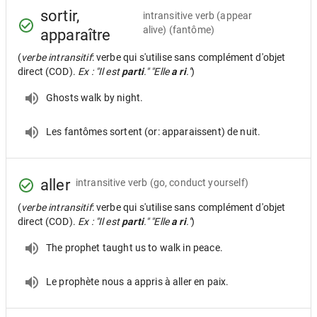
sortir,
intransitive verb
(appear
alive) (fantôme)
apparaître
(
verbe intransitif
: verbe qui s'utilise sans complément d'objet
direct (COD).
Ex : "Il est
parti
." "Elle
a ri
."
)
Ghosts walk by night.
Les fantômes sortent (or: apparaissent) de nuit.
aller
intransitive verb
(go, conduct yourself)
(
verbe intransitif
: verbe qui s'utilise sans complément d'objet
direct (COD).
Ex : "Il est
parti
." "Elle
a ri
."
)
The prophet taught us to walk in peace.
Le prophète nous a appris à aller en paix.