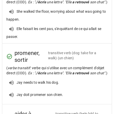
direct (COD).
Ex : "J'
écris
une lettre". "Elle
a retrouvé
son chat".
)
She walked the floor, worrying about what was going to
happen.
Elle faisait les cent pas, s'inquiétant de ce qui allait se
passer.
promener,
transitive verb
(dog: take for a
walk) (un chien)
sortir
(
verbe transitif
: verbe qui s'utilise avec un complément d'objet
direct (COD).
Ex : "J'
écris
une lettre". "Elle
a retrouvé
son chat".
)
Jay needs to walk his dog.
Jay doit promener son chien.
aider à
transitive verb
(help [sb] to