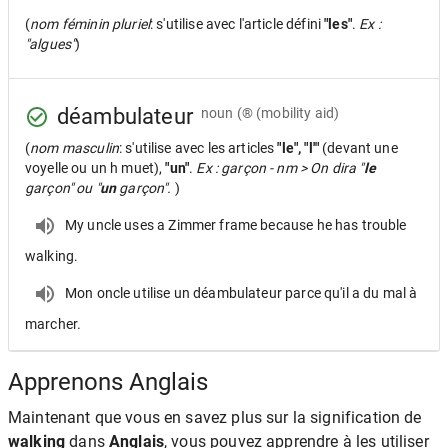
(
nom féminin pluriel
: s'utilise avec l'article défini
"les"
.
Ex :
"algues"
)
déambulateur
noun
(® (mobility aid)
(
nom masculin
: s'utilise avec les articles
"le", "l'"
(devant une
voyelle ou un h muet),
"un"
.
Ex : garçon - nm > On dira "
le
garçon" ou "
un
garçon".
)
My uncle uses a Zimmer frame because he has trouble
walking.
Mon oncle utilise un déambulateur parce qu'il a du mal à
marcher.
Apprenons Anglais
Maintenant que vous en savez plus sur la signification de
walking
dans
Anglais
, vous pouvez apprendre à les utiliser