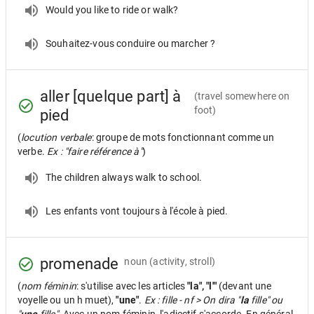
Would you like to ride or walk?
Souhaitez-vous conduire ou marcher ?
aller [quelque part] à
(travel somewhere on
foot)
pied
(
locution verbale
: groupe de mots fonctionnant comme un
verbe.
Ex : "faire référence à"
)
The children always walk to school.
Les enfants vont toujours à l'école à pied.
promenade
noun
(activity, stroll)
(
nom féminin
: s'utilise avec les articles
"la", "l'"
(devant une
voyelle ou un h muet),
"une"
.
Ex : fille - nf > On dira "
la
fille" ou