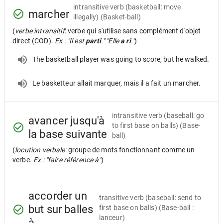
intransitive verb
(basketball: move
marcher
illegally) (Basket-ball)
(
verbe intransitif
: verbe qui s'utilise sans complément d'objet
direct (COD).
Ex : "Il est
parti
." "Elle
a ri
."
)
The basketball player was going to score, but he walked.
Le basketteur allait marquer, mais il a fait un marcher.
intransitive verb
(baseball: go
avancer jusqu'à
to first base on balls) (Base-
la base suivante
ball)
(
locution verbale
: groupe de mots fonctionnant comme un
verbe.
Ex : "faire référence à"
)
accorder un
transitive verb
(baseball: send to
but sur balles
first base on balls) (Base-ball :
lanceur)
à