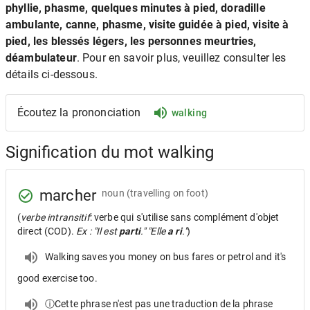
phyllie, phasme, quelques minutes à pied, doradille
ambulante, canne, phasme, visite guidée à pied, visite à
pied, les blessés légers, les personnes meurtries,
déambulateur
. Pour en savoir plus, veuillez consulter les
détails ci-dessous.
Écoutez la prononciation
walking
Signification du mot walking
marcher
noun
(travelling on foot)
(
verbe intransitif
: verbe qui s'utilise sans complément d'objet
direct (COD).
Ex : "Il est
parti
." "Elle
a ri
."
)
Walking saves you money on bus fares or petrol and it's
good exercise too.
ⓘCette phrase n'est pas une traduction de la phrase