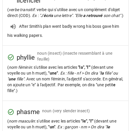
licencier
(
verbe transitif
: verbe qui s'utilise avec un complément d'objet
direct (COD).
Ex : "J'
écris
une lettre". "Elle
a retrouvé
son chat".
)
After Smith's plan went badly wrong his boss gave him
his walking papers.
noun
(insect) (insecte ressemblant à une
phyllie
feuille)
(
nom féminin
: s'utilise avec les articles
"la", "l'"
(devant une
voyelle ou un h muet),
"une"
.
Ex : fille - nf > On dira "
la
fille" ou
"
une
fille".
Avec un nom féminin, l'adjectif s'accorde. En général,
on ajoute un "e" à l'adjectif. Par exemple, on dira "une petit
e
fille".)
phasme
noun
(very slender insect)
(
nom masculin
: s'utilise avec les articles
"le", "l'"
(devant une
voyelle ou un h muet),
"un"
.
Ex : garçon - nm > On dira "
le