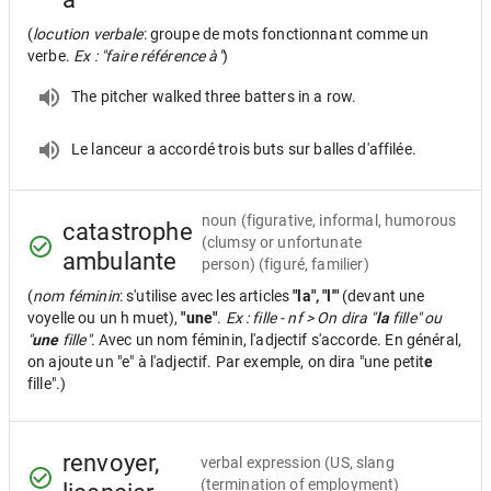
(
locution verbale
: groupe de mots fonctionnant comme un
verbe.
Ex : "faire référence à"
)
The pitcher walked three batters in a row.
Le lanceur a accordé trois buts sur balles d'affilée.
noun
(figurative, informal, humorous
catastrophe
(clumsy or unfortunate
ambulante
person) (figuré, familier)
(
nom féminin
: s'utilise avec les articles
"la", "l'"
(devant une
voyelle ou un h muet),
"une"
.
Ex : fille - nf > On dira "
la
fille" ou
"
une
fille".
Avec un nom féminin, l'adjectif s'accorde. En général,
on ajoute un "e" à l'adjectif. Par exemple, on dira "une petit
e
fille".)
renvoyer,
verbal expression
(US, slang
(termination of employment)