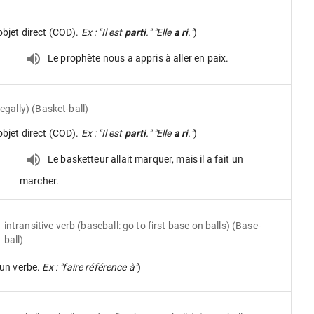
objet direct (COD).
Ex : "Il est
parti
." "Elle
a ri
."
)
Le prophète nous a appris à aller en paix.
legally) (Basket-ball)
objet direct (COD).
Ex : "Il est
parti
." "Elle
a ri
."
)
Le basketteur allait marquer, mais il a fait un
marcher.
intransitive verb
(baseball: go to first base on balls) (Base-
ball)
un verbe.
Ex : "faire référence à"
)