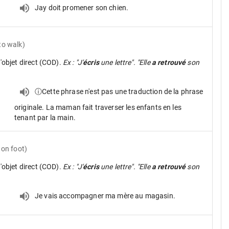
Jay doit promener son chien.
 to walk)
d'objet direct (COD).
Ex : "J'
écris
une lettre". "Elle
a retrouvé
son
ⓘCette phrase n'est pas une traduction de la phrase
originale. La maman fait traverser les enfants en les
tenant par la main.
on foot)
d'objet direct (COD).
Ex : "J'
écris
une lettre". "Elle
a retrouvé
son
Je vais accompagner ma mère au magasin.