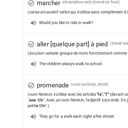
marcher
intransitive verb
(travel on foot)
(
verbe intransitif
: verbe qui s'utilise sans complément d'
Would you like to ride or walk?
aller [quelque part] à pied
(travel s
(
locution verbale
: groupe de mots fonctionnant comme 
The children always walk to school.
promenade
noun
(activity, stroll)
(
nom féminin
: s'utilise avec les articles
"la", "l'"
(devant u
"
une
fille".
Avec un nom féminin, l'adjectif s'accorde. En gé
petit
e
fille".)
They go for a walk each night after dinner.