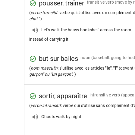
pousser, traîner
transitive verb
(move by r
(
verbe transitif
: verbe qui s'utilise avec un complément 
chat".
)
Let's walk the heavy bookshelf across the room
instead of carrying it.
but sur balles
noun
(baseball: going to firs
(
nom masculin
: s'utilise avec les articles
"le", "l'"
(devant 
garçon" ou "
un
garçon".
)
sortir, apparaître
intransitive verb
(appear
(
verbe intransitif
: verbe qui s'utilise sans complément d'
Ghosts walk by night.