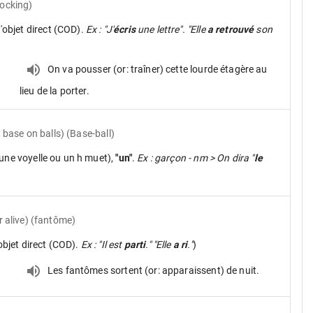
ocking)
d'objet direct (COD).
Ex : "J'
écris
une lettre". "Elle
a retrouvé
son
On va pousser (or: traîner) cette lourde étagère au
lieu de la porter.
t base on balls) (Base-ball)
une voyelle ou un h muet),
"un"
.
Ex : garçon - nm > On dira "
le
 alive) (fantôme)
objet direct (COD).
Ex : "Il est
parti
." "Elle
a ri
."
)
Les fantômes sortent (or: apparaissent) de nuit.