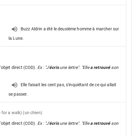
Buzz Aldrin a été le deuxième homme à marcher sur
la Lune.
d'objet direct (COD).
Ex : "J'
écris
une lettre". "Elle
a retrouvé
son
Elle faisait les cent pas, s'inquiétant de ce qui allait
se passer.
 for a walk) (un chien)
d'objet direct (COD).
Ex : "J'
écris
une lettre". "Elle
a retrouvé
son