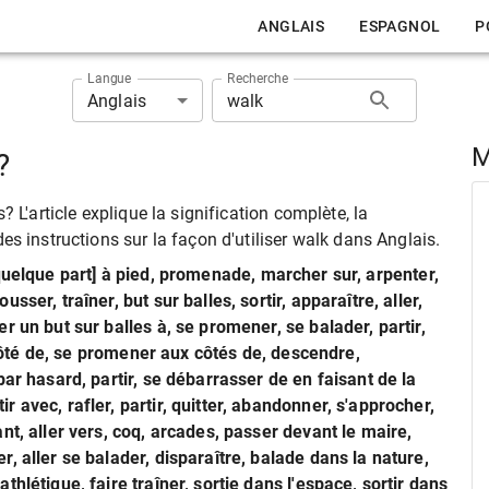
ANGLAIS
ESPAGNOL
P
Langue
Recherche
Anglais
M
?
 L'article explique la signification complète, la
s instructions sur la façon d'utiliser walk dans Anglais.
quelque part] à pied, promenade, marcher sur, arpenter,
ser, traîner, but sur balles, sortir, apparaître, aller,
r un but sur balles à, se promener, se balader, partir,
à côté de, se promener aux côtés de, descendre,
ar hasard, partir, se débarrasser de en faisant de la
 avec, rafler, partir, quitter, abandonner, s'approcher,
nt, aller vers, coq, arcades, passer devant le maire,
, aller se balader, disparaître, balade dans la nature,
hlétique, faire traîner, sortie dans l'espace, sortir dans