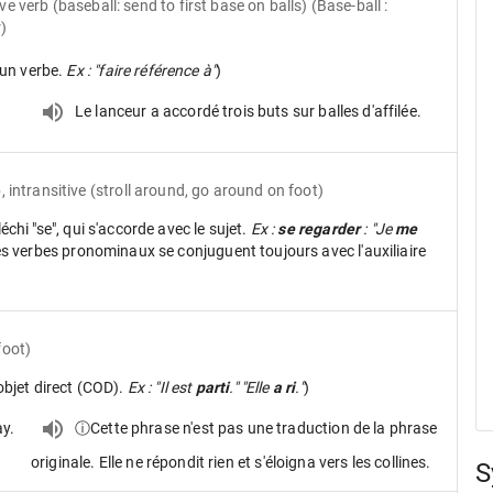
ive verb
(baseball: send to first base on balls) (Base-ball :
)
un verbe.
Ex : "faire référence à"
)
Le lanceur a accordé trois buts sur balles d'affilée.
, intransitive
(stroll around, go around on foot)
léchi "se", qui s'accorde avec le sujet.
Ex :
se regarder
: "Je
me
es verbes pronominaux se conjuguent toujours avec l'auxiliaire
foot)
objet direct (COD).
Ex : "Il est
parti
." "Elle
a ri
."
)
ay.
ⓘCette phrase n'est pas une traduction de la phrase
originale. Elle ne répondit rien et s'éloigna vers les collines.
S