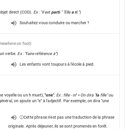
objet direct (COD).
Ex : "Il est
parti
." "Elle
a ri
."
)
Souhaitez-vous conduire ou marcher ?
omewhere on foot)
un verbe.
Ex : "faire référence à"
)
Les enfants vont toujours à l'école à pied.
ne voyelle ou un h muet),
"une"
.
Ex : fille - nf > On dira "
la
fille" ou
néral, on ajoute un "e" à l'adjectif. Par exemple, on dira "une
ⓘCette phrase n'est pas une traduction de la phrase
originale. Après déjeuner, ils se sont promenés en forêt.