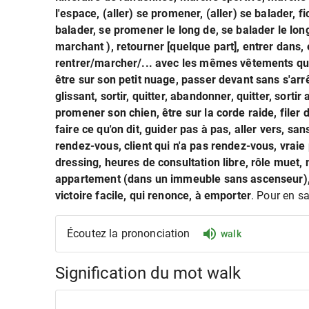
l'espace, (aller) se promener, (aller) se balader, f
balader, se promener le long de, se balader le long
marchant ), retourner [quelque part], entrer dans, 
rentrer/marcher/... avec les mêmes vêtements que l
être sur son petit nuage, passer devant sans s'arr
glissant, sortir, quitter, abandonner, quitter, sorti
promener son chien, être sur la corde raide, filer d
faire ce qu'on dit, guider pas à pas, aller vers, sa
rendez-vous, client qui n'a pas rendez-vous, vrai
dressing, heures de consultation libre, rôle muet, no
appartement (dans un immeuble sans ascenseur),
victoire facile, qui renonce, à emporter
. Pour en sa
Écoutez la prononciation
walk
Signification du mot walk