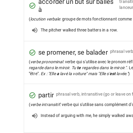
accorder un but sur balles
transit
lanceur
à
(
locution verbale
: groupe de mots fonctionnant comme 
The pitcher walked three batters in a row.
se promener, se balader
phrasal verb
(
verbe pronominal
: verbe qui s'utilise avec le pronom réf
regarde dans le miroir. Tu
te
regardes dans le miroir."
. L
"être".
Ex : "Elle
a
lavé la voiture" mais "Elle s'
est
lavée."
)
partir
phrasal verb, intransitive
(go or leave on 
(
verbe intransitif
: verbe qui s'utilise sans complément d'
Instead of arguing with me, he simply walked aw