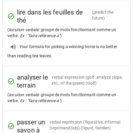
lire dans les feuilles de
(predict the
future)
thé
(
locution verbale
: groupe de mots fonctionnant comme un
verbe.
Ex : "faire référence à"
)
Your formula for picking a winning horse is no better
than reading tea leaves.
analyser le
verbal expression
(golf: analyze slope,
etc., of the green) (Golf)
terrain
(
locution verbale
: groupe de mots fonctionnant comme un
verbe.
Ex : "faire référence à"
)
passer un
verbal expression
(figurative, informal
(reprimand [sb]) (figuré, familier)
savon à