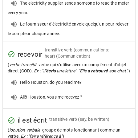
The electricity supplier sends someone to read the meter
every year.
Le fournisseur d'électricité envoie quelqu'un pour relever
le compteur chaque année.
transitive verb
(communications:
recevoir
hear) (Communication)
(
verbe transitif
: verbe qui s'utilise avec un complément d'objet
direct (COD).
Ex : "J'
écris
une lettre". "Elle
a retrouvé
son chat".
)
Hello Houston, do you read me?
Allô Houston, vous me recevez ?
il est écrit
transitive verb
(say, be written)
(
locution verbale
: groupe de mots fonctionnant comme un
verbe.
Ex : "faire référence à"
)