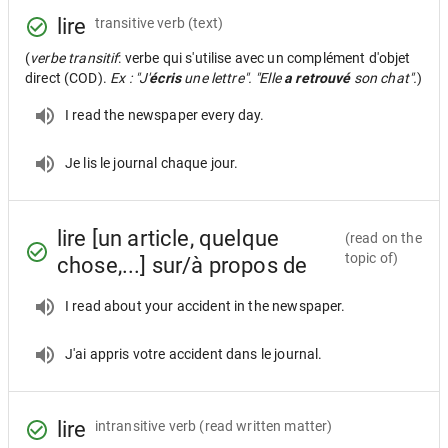
lire
transitive verb
(text)
(
verbe transitif
: verbe qui s'utilise avec un complément d'objet
direct (COD).
Ex : "J'
écris
une lettre". "Elle
a retrouvé
son chat".
)
I read the newspaper every day.
Je lis le journal chaque jour.
lire [un article, quelque
(read on the
topic of)
chose,...] sur/à propos de
I read about your accident in the newspaper.
J'ai appris votre accident dans le journal.
lire
intransitive verb
(read written matter)