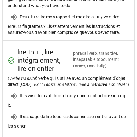
understand what you have to do.
Peux-tu relire mon rapport et me dire si tu y vois des
erreurs flagrantes ? Lisez attentivement les instructions et
assurez-vous d'avoir bien compris ce que vous devez faire.
lire tout , lire
phrasal verb, transitive,
intégralement,
inseparable
(document:
review, read fully)
lire en entier
(
verbe transitif
: verbe qui s'utilise avec un complément d'objet
direct (COD).
Ex : "J'
écris
une lettre". "Elle
a retrouvé
son chat".
)
It is wise to read through any document before signing
it.
Il est sage de lire tous les documents en entier avant de
les signer.