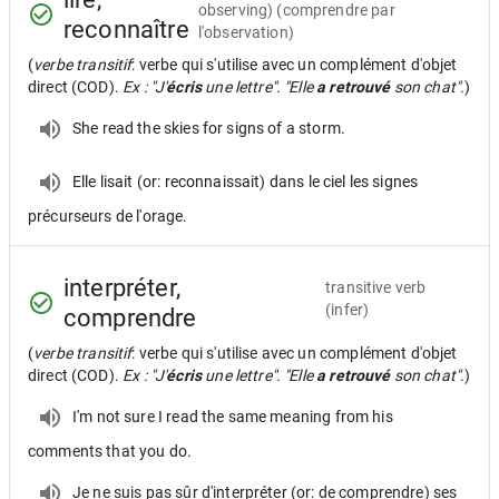
observing) (comprendre par
reconnaître
l'observation)
(
verbe transitif
: verbe qui s'utilise avec un complément d'objet
direct (COD).
Ex : "J'
écris
une lettre". "Elle
a retrouvé
son chat".
)
She read the skies for signs of a storm.
Elle lisait (or: reconnaissait) dans le ciel les signes
précurseurs de l'orage.
interpréter,
transitive verb
(infer)
comprendre
(
verbe transitif
: verbe qui s'utilise avec un complément d'objet
direct (COD).
Ex : "J'
écris
une lettre". "Elle
a retrouvé
son chat".
)
I'm not sure I read the same meaning from his
comments that you do.
Je ne suis pas sûr d'interpréter (or: de comprendre) ses