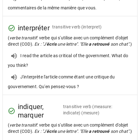
commentaires de la même manière que vous.
interpréter
transitive verb
(interpret)
(
verbe transitif
: verbe qui s'utilise avec un complément d'objet
direct (COD).
Ex : "J'
écris
une lettre". "Elle
a retrouvé
son chat".
)
I read the article as critical of the government. What do
you think?
J'interprète l'article comme étant une critique du
gouvernement. Qu'en pensez-vous ?
indiquer,
transitive verb
(measure:
indicate) (mesure)
marquer
(
verbe transitif
: verbe qui s'utilise avec un complément d'objet
direct (COD).
Ex : "J'
écris
une lettre". "Elle
a retrouvé
son chat".
)