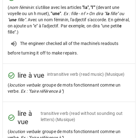
(
nom féminin
: s'utilise avec les articles
"la", "l'"
(devant une
voyelle ou un h muet),
"une"
.
Ex : fille - nf > On dira "
la
fille" ou
"
une
fille".
Avec un nom féminin, l'adjectif s'accorde. En général,
on ajoute un "e" à l'adjectif. Par exemple, on dira "une petit
e
fille".)
The engineer checked all of the machine's readouts
before turning it off to make repairs.
lire à vue
intransitive verb
(read music) (Musique)
(
locution verbale
: groupe de mots fonctionnant comme un
verbe.
Ex : "faire référence à"
)
lire à
transitive verb
(read without sounding out
letters) (Musique)
vue
(
locution verbale
: groupe de mots fonctionnant comme un
verbe.
Ex : "faire référence à"
)