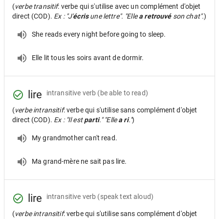
(
verbe transitif
: verbe qui s'utilise avec un complément d'objet
direct (COD).
Ex : "J'
écris
une lettre". "Elle
a retrouvé
son chat".
)
She reads every night before going to sleep.
Elle lit tous les soirs avant de dormir.
lire
intransitive verb
(be able to read)
(
verbe intransitif
: verbe qui s'utilise sans complément d'objet
direct (COD).
Ex : "Il est
parti
." "Elle
a ri
."
)
My grandmother can't read.
Ma grand-mère ne sait pas lire.
lire
intransitive verb
(speak text aloud)
(
verbe intransitif
: verbe qui s'utilise sans complément d'objet