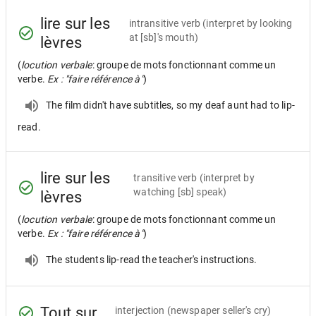
lire sur les
intransitive verb
(interpret by looking
at [sb]'s mouth)
lèvres
(
locution verbale
: groupe de mots fonctionnant comme un
verbe.
Ex : "faire référence à"
)
The film didn't have subtitles, so my deaf aunt had to lip-
read.
lire sur les
transitive verb
(interpret by
watching [sb] speak)
lèvres
(
locution verbale
: groupe de mots fonctionnant comme un
verbe.
Ex : "faire référence à"
)
The students lip-read the teacher's instructions.
Tout sur...
interjection
(newspaper seller's cry)