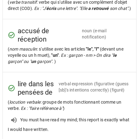
(
verbe transitif
: verbe qui s'utilise avec un complément d'objet
direct (COD).
Ex : "J'
écris
une lettre". "Elle
a retrouvé
son chat".
)
accusé de
noun
(e-mail
notification)
réception
(
nom masculin
: s'utilise avec les articles
"le", "l'"
(devant une
voyelle ou un h muet),
"un"
.
Ex : garçon - nm > On dira "
le
garçon" ou "
un
garçon".
)
lire dans les
verbal expression
(figurative (guess
[sb]'s intentions correctly) (figuré)
pensées de
(
locution verbale
: groupe de mots fonctionnant comme un
verbe.
Ex : "faire référence à"
)
You must have read my mind; this report is exactly what
I would have written.