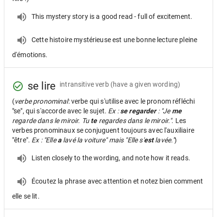
This mystery story is a good read - full of excitement.
Cette histoire mystérieuse est une bonne lecture pleine
d'émotions.
se lire
intransitive verb
(have a given wording)
(
verbe pronominal
: verbe qui s'utilise avec le pronom réfléchi
"se", qui s'accorde avec le sujet.
Ex :
se regarder
: "Je
me
regarde dans le miroir. Tu
te
regardes dans le miroir."
. Les
verbes pronominaux se conjuguent toujours avec l'auxiliaire
"être".
Ex : "Elle
a
lavé la voiture" mais "Elle s'
est
lavée."
)
Listen closely to the wording, and note how it reads.
Écoutez la phrase avec attention et notez bien comment
elle se lit.