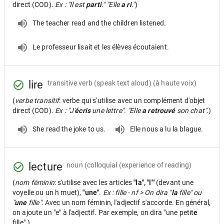
direct (COD).
Ex : "Il est
parti
." "Elle
a ri
."
)
The teacher read and the children listened.
Le professeur lisait et les élèves écoutaient.
lire
transitive verb
(speak text aloud) (à haute voix)
(
verbe transitif
: verbe qui s'utilise avec un complément d'objet
direct (COD).
Ex : "J'
écris
une lettre". "Elle
a retrouvé
son chat".
)
She read the joke to us.
Elle nous a lu la blague.
lecture
noun
(colloquial (experience of reading)
(
nom féminin
: s'utilise avec les articles
"la", "l'"
(devant une
voyelle ou un h muet),
"une"
.
Ex : fille - nf > On dira "
la
fille" ou
"
une
fille".
Avec un nom féminin, l'adjectif s'accorde. En général,
on ajoute un "e" à l'adjectif. Par exemple, on dira "une petit
e
fille".)