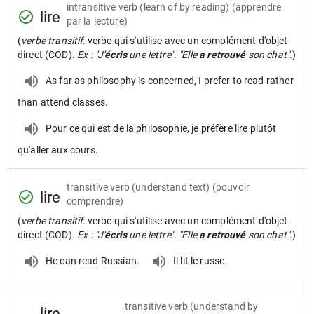
intransitive verb
(learn of by reading) (apprendre
lire
par la lecture)
(
verbe transitif
: verbe qui s'utilise avec un complément d'objet
direct (COD).
Ex : "J'
écris
une lettre". "Elle
a retrouvé
son chat".
)
As far as philosophy is concerned, I prefer to read rather
than attend classes.
Pour ce qui est de la philosophie, je préfère lire plutôt
qu'aller aux cours.
transitive verb
(understand text) (pouvoir
lire
comprendre)
(
verbe transitif
: verbe qui s'utilise avec un complément d'objet
direct (COD).
Ex : "J'
écris
une lettre". "Elle
a retrouvé
son chat".
)
He can read Russian.
Il lit le russe.
transitive verb
(understand by
lire,