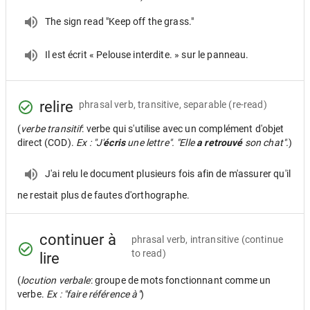
The sign read "Keep off the grass."
Il est écrit « Pelouse interdite. » sur le panneau.
relire
phrasal verb, transitive, separable
(re-read)
(
verbe transitif
: verbe qui s'utilise avec un complément d'objet
direct (COD).
Ex : "J'
écris
une lettre". "Elle
a retrouvé
son chat".
)
J'ai relu le document plusieurs fois afin de m'assurer qu'il
ne restait plus de fautes d'orthographe.
continuer à
phrasal verb, intransitive
(continue
to read)
lire
(
locution verbale
: groupe de mots fonctionnant comme un
verbe.
Ex : "faire référence à"
)