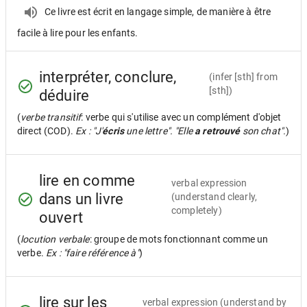
Ce livre est écrit en langage simple, de manière à être
facile à lire pour les enfants.
interpréter, conclure,
(infer [sth] from
[sth])
déduire
(
verbe transitif
: verbe qui s'utilise avec un complément d'objet
direct (COD).
Ex : "J'
écris
une lettre". "Elle
a retrouvé
son chat".
)
lire en comme
verbal expression
dans un livre
(understand clearly,
completely)
ouvert
(
locution verbale
: groupe de mots fonctionnant comme un
verbe.
Ex : "faire référence à"
)
lire sur les
verbal expression
(understand by