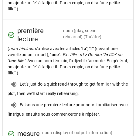
on ajoute un "e" à l'adjectif. Par exemple, on dira "une petit
e
fille".)
première
noun
(play, scene:
rehearsal) (Théâtre)
lecture
(
nom féminin
: s'utilise avec les articles
"la", "l'"
(devant une
voyelle ou un h muet),
"une"
.
Ex : fille - nf > On dira "
la
fille" ou
"
une
fille".
Avec un nom féminin, l'adjectif s'accorde. En général,
on ajoute un "e" à l'adjectif. Par exemple, on dira "une petit
e
fille".)
Let's just do a quick read-through to get familiar with the
plot, then we'll start really rehearsing.
Faisons une première lecture pour nous familiariser avec
l'intrigue, ensuite nous commencerons à répéter.
mesure
noun
(display of output information)