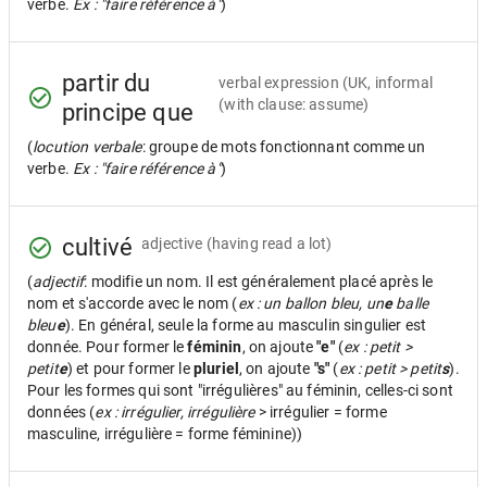
verbe.
Ex : "faire référence à"
)
partir du
verbal expression
(UK, informal
(with clause: assume)
principe que
(
locution verbale
: groupe de mots fonctionnant comme un
verbe.
Ex : "faire référence à"
)
cultivé
adjective
(having read a lot)
(
adjectif
: modifie un nom. Il est généralement placé après le
nom et s'accorde avec le nom (
ex : un ballon bleu, un
e
balle
bleu
e
). En général, seule la forme au masculin singulier est
donnée. Pour former le
féminin
, on ajoute
"e"
(
ex : petit >
petit
e
) et pour former le
pluriel
, on ajoute
"s"
(
ex : petit > petit
s
).
Pour les formes qui sont "irrégulières" au féminin, celles-ci sont
données (
ex : irrégulier, irrégulière
> irrégulier = forme
masculine, irrégulière = forme féminine))