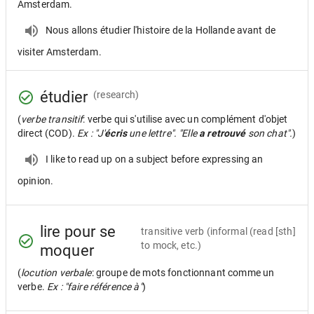
Amsterdam.
Nous allons étudier l'histoire de la Hollande avant de
visiter Amsterdam.
étudier
(research)
(
verbe transitif
: verbe qui s'utilise avec un complément d'objet
direct (COD).
Ex : "J'
écris
une lettre". "Elle
a retrouvé
son chat".
)
I like to read up on a subject before expressing an
opinion.
lire pour se
transitive verb
(informal (read [sth]
to mock, etc.)
moquer
(
locution verbale
: groupe de mots fonctionnant comme un
verbe.
Ex : "faire référence à"
)