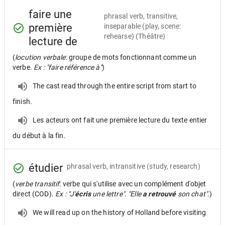
faire une
phrasal verb, transitive,
première
inseparable
(play, scene:
rehearse) (Théâtre)
lecture de
(
locution verbale
: groupe de mots fonctionnant comme un
verbe.
Ex : "faire référence à"
)
The cast read through the entire script from start to
finish.
Les acteurs ont fait une première lecture du texte entier
du début à la fin.
étudier
phrasal verb, intransitive
(study, research)
(
verbe transitif
: verbe qui s'utilise avec un complément d'objet
direct (COD).
Ex : "J'
écris
une lettre". "Elle
a retrouvé
son chat".
)
We will read up on the history of Holland before visiting