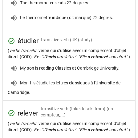
The thermometer reads 22 degrees.
Le thermomètre indique (or: marque) 22 degrés.
étudier
transitive verb
(UK (study)
(
verbe transitif
: verbe qui s'utilise avec un complément d'objet
direct (COD).
Ex : "J'
écris
une lettre". "Elle
a retrouvé
son chat".
)
My son is reading Classics at Cambridge University.
Mon fils étudie les lettres classiques à l'Université de
Cambridge.
transitive verb
(take details from) (un
relever
compteur,...)
(
verbe transitif
: verbe qui s'utilise avec un complément d'objet
direct (COD).
Ex : "J'
écris
une lettre". "Elle
a retrouvé
son chat".
)