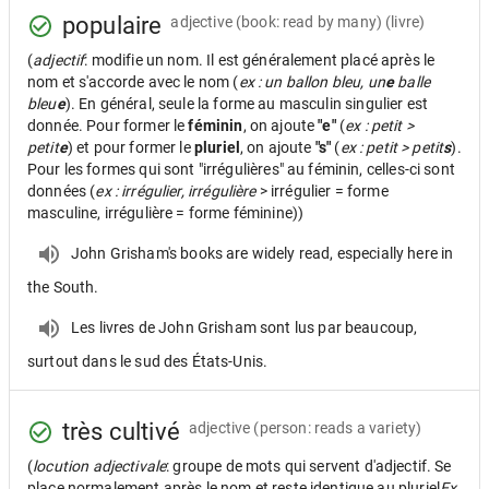
populaire
adjective
(book: read by many) (livre)
(
adjectif
: modifie un nom. Il est généralement placé après le
nom et s'accorde avec le nom (
ex : un ballon bleu, un
e
balle
bleu
e
). En général, seule la forme au masculin singulier est
donnée. Pour former le
féminin
, on ajoute
"e"
(
ex : petit >
petit
e
) et pour former le
pluriel
, on ajoute
"s"
(
ex : petit > petit
s
).
Pour les formes qui sont "irrégulières" au féminin, celles-ci sont
données (
ex : irrégulier, irrégulière
> irrégulier = forme
masculine, irrégulière = forme féminine))
John Grisham's books are widely read, especially here in
the South.
Les livres de John Grisham sont lus par beaucoup,
surtout dans le sud des États-Unis.
très cultivé
adjective
(person: reads a variety)
(
locution adjectivale
: groupe de mots qui servent d'adjectif. Se
place normalement après le nom et reste identique au pluriel
Ex