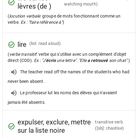
watching mouth)
lèvres (de )
(
locution verbale
: groupe de mots fonctionnant comme un
verbe.
Ex : "faire référence à"
)
lire
(list: read aloud)
(
verbe transitif
: verbe qui s'utilise avec un complément d'objet
direct (COD).
Ex : "J'
écris
une lettre". "Elle
a retrouvé
son chat".
)
The teacher read off the names of the students who had
never been absent.
Le professeur lut les noms des élèves qui n'avaient
jamais été absents.
expulser, exclure, mettre
transitive verb
([sb]: chastise)
sur la liste noire