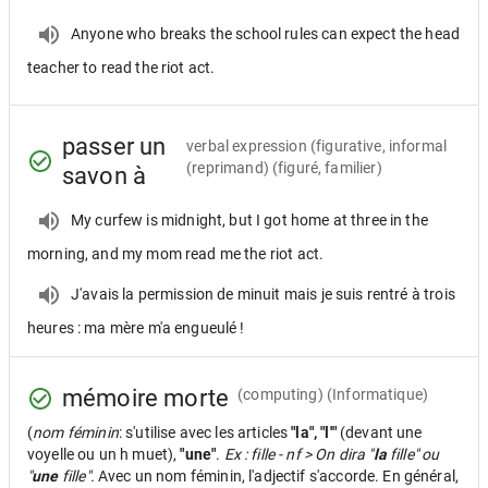
Anyone who breaks the school rules can expect the head
teacher to read the riot act.
passer un
verbal expression
(figurative, informal
(reprimand) (figuré, familier)
savon à
My curfew is midnight, but I got home at three in the
morning, and my mom read me the riot act.
J'avais la permission de minuit mais je suis rentré à trois
heures : ma mère m'a engueulé !
mémoire morte
(computing) (Informatique)
(
nom féminin
: s'utilise avec les articles
"la", "l'"
(devant une
voyelle ou un h muet),
"une"
.
Ex : fille - nf > On dira "
la
fille" ou
"
une
fille".
Avec un nom féminin, l'adjectif s'accorde. En général,