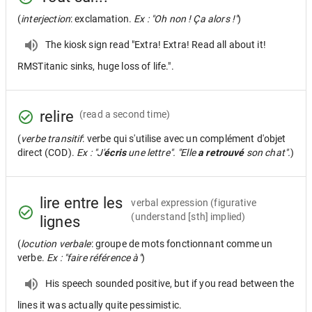
(
interjection
: exclamation.
Ex : "Oh non ! Ça alors !"
)
The kiosk sign read "Extra! Extra! Read all about it!
RMSTitanic sinks, huge loss of life.".
relire
(read a second time)
(
verbe transitif
: verbe qui s'utilise avec un complément d'objet
direct (COD).
Ex : "J'
écris
une lettre". "Elle
a retrouvé
son chat".
)
lire entre les
verbal expression
(figurative
(understand [sth] implied)
lignes
(
locution verbale
: groupe de mots fonctionnant comme un
verbe.
Ex : "faire référence à"
)
His speech sounded positive, but if you read between the
lines it was actually quite pessimistic.