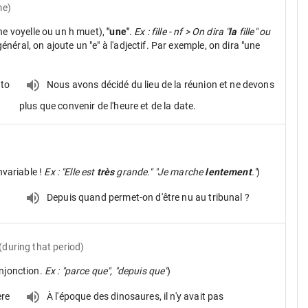
me)
ne voyelle ou un h muet),
"une"
.
Ex : fille - nf > On dira "
la
fille" ou
néral, on ajoute un "e" à l'adjectif. Par exemple, on dira "une
 to
Nous avons décidé du lieu de la réunion et ne devons
plus que convenir de l'heure et de la date.
nvariable !
Ex : "Elle est
très
grande." "Je marche
lentement
."
)
Depuis quand permet-on d'être nu au tribunal ?
(during that period)
onjonction.
Ex : "parce que", "depuis que"
)
ere
À l'époque des dinosaures, il n'y avait pas