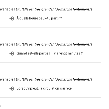
nvariable !
Ex : "Elle est
très
grande." "Je marche
lentement
."
)
À quelle heure peux-tu partir ?
nvariable !
Ex : "Elle est
très
grande." "Je marche
lentement
."
)
Quand est-elle partie ? Il y a vingt minutes ?
nvariable !
Ex : "Elle est
très
grande." "Je marche
lentement
."
)
Lorsqu'il pleut, la circulation s'arrête.
)