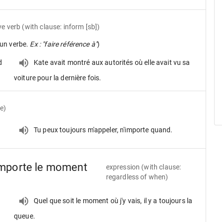
ve verb
(with clause: inform [sb])
un verbe.
Ex : "faire référence à"
)
d
Kate avait montré aux autorités où elle avait vu sa
voiture pour la dernière fois.
e)
Tu peux toujours m'appeler, n'importe quand.
'importe le moment
expression
(with clause:
regardless of when)
Quel que soit le moment où j'y vais, il y a toujours la
queue.