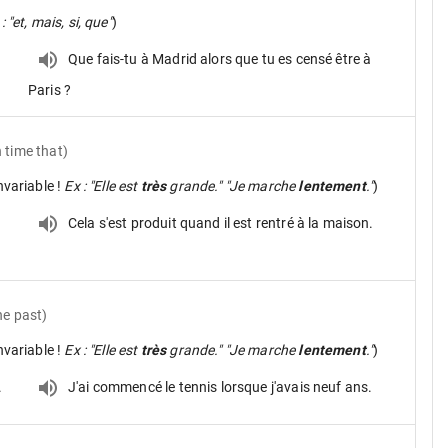
: "et, mais, si, que"
)
Que fais-tu à Madrid alors que tu es censé être à
Paris ?
n time that)
nvariable !
Ex : "Elle est
très
grande." "Je marche
lentement
."
)
Cela s'est produit quand il est rentré à la maison.
the past)
nvariable !
Ex : "Elle est
très
grande." "Je marche
lentement
."
)
.
J'ai commencé le tennis lorsque j'avais neuf ans.