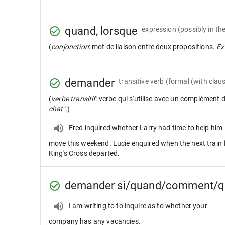
quand, lorsque
expression
(possibly in th
(
conjonction
: mot de liaison entre deux propositions.
Ex 
demander
transitive verb
(formal (with claus
(
verbe transitif
: verbe qui s'utilise avec un complément 
chat".
)
Fred inquired whether Larry had time to help him
move this weekend. Lucie enquired when the next train 
King's Cross departed.
demander si/quand/comment/q
I am writing to to inquire as to whether your
company has any vacancies.