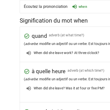
Écoutez la prononciation
when
Signification du mot when
quand
adverb
(at what time?)
(
adverbe
: modifie un adjectif ou un verbe. Est toujours i
When did she leave work? At three o'clock?
à quelle heure
adverb
(at which time?)
(
adverbe
: modifie un adjectif ou un verbe. Est toujours i
When did she leave? Was it at four or five PM?