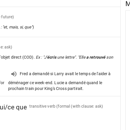
M
e future)
: "et, mais, si, que"
)
e: ask)
d'objet direct (COD).
Ex : "J'
écris
une lettre". "Elle
a retrouvé
son
Fred a demandé si Larry avait le temps de l'aider à
for
déménager ce week-end. Lucie a demandé quand le
prochain train pour King's Cross partirait.
ui/ce que
transitive verb
(formal (with clause: ask)