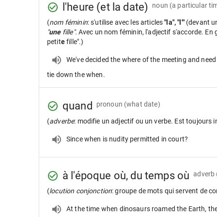
l'heure (et la date)
noun
(a particular ti
(
nom féminin
: s'utilise avec les articles
"la", "l'"
(devant u
"
une
fille".
Avec un nom féminin, l'adjectif s'accorde. En gé
petit
e
fille".)
We've decided the where of the meeting and need
tie down the when.
quand
pronoun
(what date)
(
adverbe
: modifie un adjectif ou un verbe. Est toujours i
Since when is nudity permitted in court?
à l'époque où, du temps où
adverb
(
locution conjonction
: groupe de mots qui servent de c
At the time when dinosaurs roamed the Earth, th