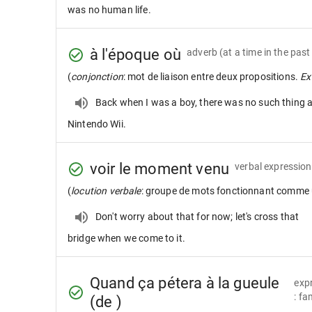
was no human life.
à l'époque où
adverb
(at a time in the pas
(
conjonction
: mot de liaison entre deux propositions.
Ex 
Back when I was a boy, there was no such thing 
Nintendo Wii.
voir le moment venu
verbal expression
(
locution verbale
: groupe de mots fonctionnant comme 
Don't worry about that for now; let's cross that
bridge when we come to it.
Quand ça pétera à la gueule
exp
: fa
(de )