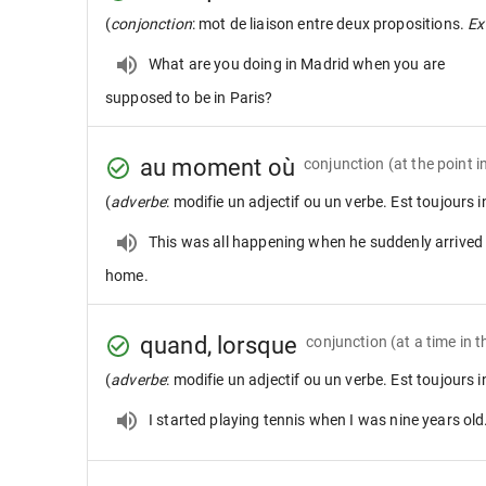
(
conjonction
: mot de liaison entre deux propositions.
Ex 
What are you doing in Madrid when you are
supposed to be in Paris?
au moment où
conjunction
(at the point i
(
adverbe
: modifie un adjectif ou un verbe. Est toujours i
This was all happening when he suddenly arrived
home.
quand, lorsque
conjunction
(at a time in 
(
adverbe
: modifie un adjectif ou un verbe. Est toujours i
I started playing tennis when I was nine years old