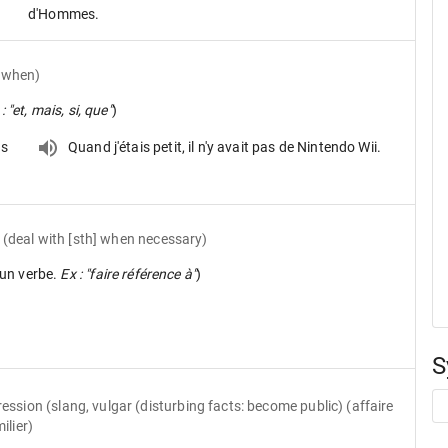
d'Hommes.
t when)
: "et, mais, si, que"
)
as
Quand j'étais petit, il n'y avait pas de Nintendo Wii.
(deal with [sth] when necessary)
un verbe.
Ex : "faire référence à"
)
S
ression
(slang, vulgar (disturbing facts: become public) (affaire
milier)