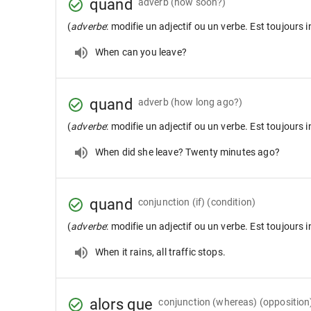
quand
adverb
(how soon?)
(
adverbe
: modifie un adjectif ou un verbe. Est toujours i
When can you leave?
quand
adverb
(how long ago?)
(
adverbe
: modifie un adjectif ou un verbe. Est toujours i
When did she leave? Twenty minutes ago?
quand
conjunction
(if) (condition)
(
adverbe
: modifie un adjectif ou un verbe. Est toujours i
When it rains, all traffic stops.
alors que
conjunction
(whereas) (opposition