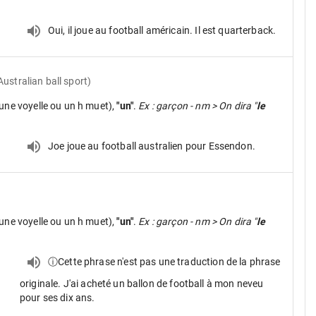
Oui, il joue au football américain. Il est quarterback.
ustralian ball sport)
une voyelle ou un h muet),
"un"
.
Ex : garçon - nm > On dira "
le
Joe joue au football australien pour Essendon.
une voyelle ou un h muet),
"un"
.
Ex : garçon - nm > On dira "
le
ⓘCette phrase n'est pas une traduction de la phrase
originale. J'ai acheté un ballon de football à mon neveu
pour ses dix ans.