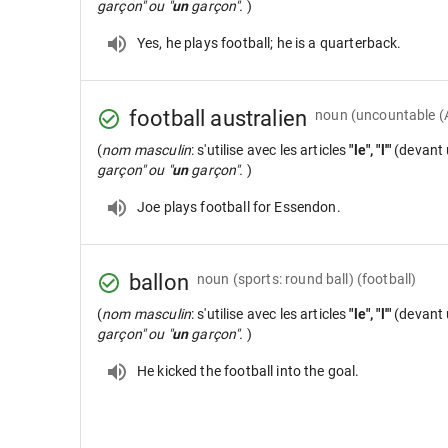
garçon" ou "
un
garçon".
)
Yes, he plays football; he is a quarterback.
football australien
noun
(uncountable (A
(
nom masculin
: s'utilise avec les articles
"le", "l'"
(devant 
garçon" ou "
un
garçon".
)
Joe plays football for Essendon.
ballon
noun
(sports: round ball) (football)
(
nom masculin
: s'utilise avec les articles
"le", "l'"
(devant 
garçon" ou "
un
garçon".
)
He kicked the football into the goal.