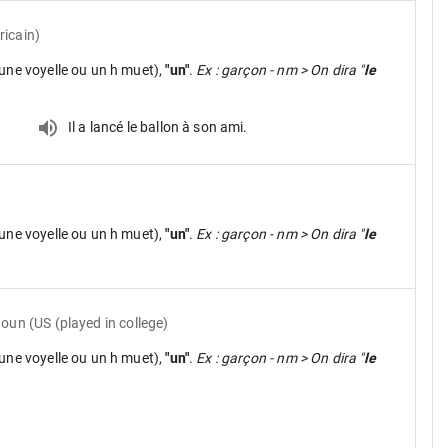
ricain)
une voyelle ou un h muet),
"un"
.
Ex : garçon - nm > On dira "
le
Il a lancé le ballon à son ami.
une voyelle ou un h muet),
"un"
.
Ex : garçon - nm > On dira "
le
noun
(US (played in college)
une voyelle ou un h muet),
"un"
.
Ex : garçon - nm > On dira "
le