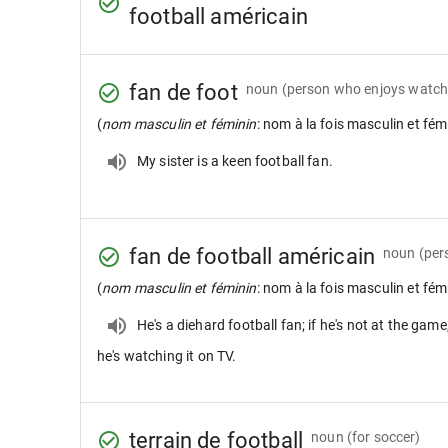
football américain
fan de foot
noun
(person who enjoys watchi
(
nom masculin et féminin
: nom à la fois masculin et fém
My sister is a keen football fan.
fan de football américain
noun
(per
(
nom masculin et féminin
: nom à la fois masculin et fém
He's a diehard football fan; if he's not at the game
he's watching it on TV.
terrain de football
noun
(for soccer)