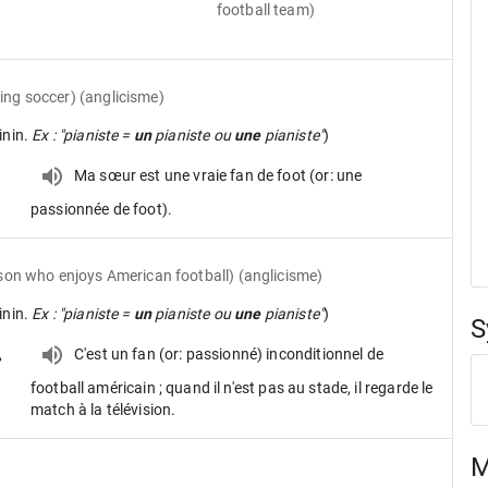
football team)
ng soccer) (anglicisme)
inin.
Ex : "pianiste =
un
pianiste ou
une
pianiste"
)
Ma sœur est une vraie fan de foot (or: une
passionnée de foot).
son who enjoys American football) (anglicisme)
inin.
Ex : "pianiste =
un
pianiste ou
une
pianiste"
)
S
,
C'est un fan (or: passionné) inconditionnel de
football américain ; quand il n'est pas au stade, il regarde le
match à la télévision.
M