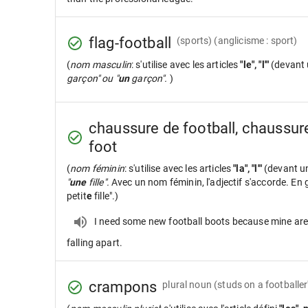
flag-football
(sports) (anglicisme : sport)
(
nom masculin
: s'utilise avec les articles
"le", "l'"
(devant 
garçon" ou "
un
garçon".
)
chaussure de football, chaussur
foot
(
nom féminin
: s'utilise avec les articles
"la", "l'"
(devant u
"
une
fille".
Avec un nom féminin, l'adjectif s'accorde. En gé
petit
e
fille".)
I need some new football boots because mine ar
falling apart.
crampons
plural noun
(studs on a footballe