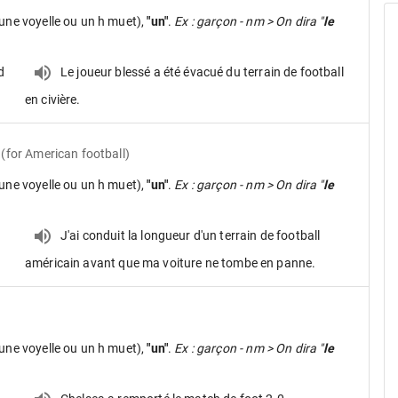
une voyelle ou un h muet),
"un"
.
Ex : garçon - nm > On dira "
le
d
Le joueur blessé a été évacué du terrain de football
en civière.
(for American football)
une voyelle ou un h muet),
"un"
.
Ex : garçon - nm > On dira "
le
J'ai conduit la longueur d'un terrain de football
américain avant que ma voiture ne tombe en panne.
une voyelle ou un h muet),
"un"
.
Ex : garçon - nm > On dira "
le