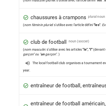
(
nom masculin pluriel
: s'utilise avec l'article défini
"les"
.
chaussures à crampons
plural noun
(
nom féminin pluriel
: s'utilise avec l'article défini
"les"
.
Ex
club de football
noun
(soccer)
(
nom masculin
: s'utilise avec les articles
"le", "l'"
(devant 
garçon" ou "
un
garçon".
)
The local football club organises a tournament e
year.
entraîneur de football, entraîneu
entraîneur de football américain