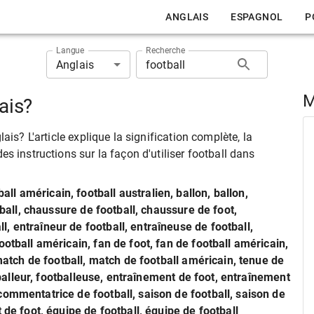
ANGLAIS
ESPAGNOL
P
Langue
Recherche
Anglais
M
ais?
ais? L'article explique la signification complète, la
s instructions sur la façon d'utiliser football dans
ball américain, football australien, ballon, ballon,
tball, chaussure de football, chaussure de foot,
, entraîneur de football, entraîneuse de football,
otball américain, fan de foot, fan de football américain,
 match de football, match de football américain, tenue de
otballeur, footballeuse, entraînement de foot, entraînement
commentatrice de football, saison de football, saison de
 de foot, équipe de football, équipe de football