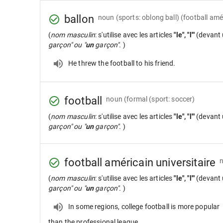
ballon
noun
(sports: oblong ball) (football amé
(
nom masculin
: s'utilise avec les articles
"le", "l'"
(devant 
garçon" ou "
un
garçon".
)
He threw the football to his friend.
football
noun
(formal (sport: soccer)
(
nom masculin
: s'utilise avec les articles
"le", "l'"
(devant 
garçon" ou "
un
garçon".
)
football américain universitaire
(
nom masculin
: s'utilise avec les articles
"le", "l'"
(devant 
garçon" ou "
un
garçon".
)
In some regions, college football is more popular
than the professional league.