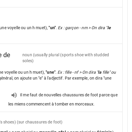
une voyelle ou un h muet),
"un"
.
Ex : garçon - nm > On dira "
le
e de
noun
(usually plural (sports shoe with studded
soles)
ne voyelle ou un h muet),
"une"
.
Ex : fille - nf > On dira "
la
fille" ou
néral, on ajoute un "e" à l'adjectif. Par exemple, on dira "une
e
Il me faut de nouvelles chaussures de foot parce que
les miens commencent à tomber en morceaux.
r's shoes) (sur chaussures de foot)