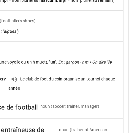
nmpl
= nom pluriel au
masculin
,
nfpl
= nom pluriel au
féminin
)
(footballer's shoes)
 : "algues"
)
une voyelle ou un h muet),
"un"
.
Ex : garçon - nm > On dira "
le
very
Le club de foot du coin organise un tournoi chaque
année
se de football
noun
(soccer: trainer, manager)
, entraîneuse de
noun
(trainer of American