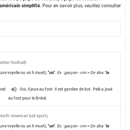
 américain simplifié
. Pour en savoir plus, veuillez consulter
ation football)
une voyelle ou un h muet),
"un"
.
Ex : garçon - nm > On dira "
le
ayed
Oui, il joue au foot. Il est gardien de but. Pelé a joué
au foot pour le Brésil.
North American ball sport)
une voyelle ou un h muet),
"un"
.
Ex : garçon - nm > On dira "
le