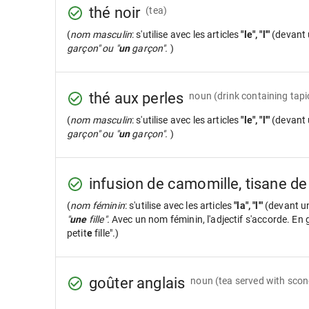
thé noir
(tea)
(
nom masculin
: s'utilise avec les articles
"le", "l'"
(devant 
garçon" ou "
un
garçon".
)
thé aux perles
noun
(drink containing tap
(
nom masculin
: s'utilise avec les articles
"le", "l'"
(devant 
garçon" ou "
un
garçon".
)
infusion de camomille, tisane d
(
nom féminin
: s'utilise avec les articles
"la", "l'"
(devant u
"
une
fille".
Avec un nom féminin, l'adjectif s'accorde. En gé
petit
e
fille".)
goûter anglais
noun
(tea served with scone