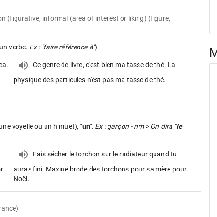
on
(figurative, informal (area of interest or liking) (figuré,
un verbe.
Ex : "faire référence à"
)
M
ea.
Ce genre de livre, c'est bien ma tasse de thé. La
physique des particules n'est pas ma tasse de thé.
une voyelle ou un h muet),
"un"
.
Ex : garçon - nm > On dira "
le
u
Fais sécher le torchon sur le radiateur quand tu
or
auras fini. Maxine brode des torchons pour sa mère pour
Noël.
France)