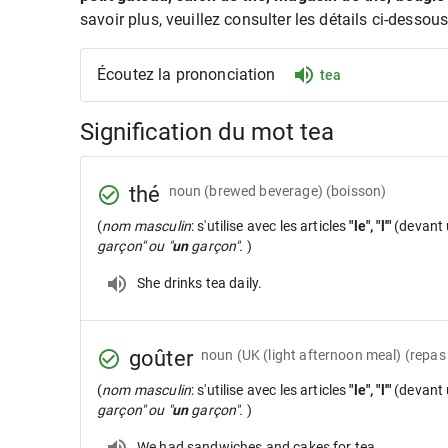
savoir plus, veuillez consulter les détails ci-dessous
Écoutez la prononciation
tea
Signification du mot tea
thé
noun
(brewed beverage) (boisson)
(
nom masculin
: s'utilise avec les articles
"le", "l'"
(devant 
garçon" ou "
un
garçon".
)
She drinks tea daily.
goûter
noun
(UK (light afternoon meal) (repas 
(
nom masculin
: s'utilise avec les articles
"le", "l'"
(devant 
garçon" ou "
un
garçon".
)
We had sandwiches and cakes for tea.