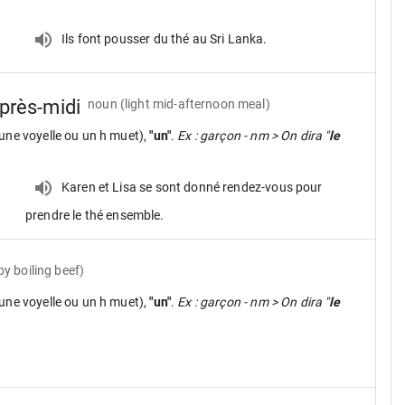
Ils font pousser du thé au Sri Lanka.
après-midi
noun
(light mid-afternoon meal)
une voyelle ou un h muet),
"un"
.
Ex : garçon - nm > On dira "
le
Karen et Lisa se sont donné rendez-vous pour
prendre le thé ensemble.
y boiling beef)
une voyelle ou un h muet),
"un"
.
Ex : garçon - nm > On dira "
le