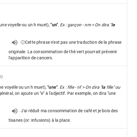
une voyelle ou un h muet),
"un"
.
Ex : garçon - nm > On dira "
le
ⓘCette phrase n'est pas une traduction de la phrase
originale. La consommation de thé vert pourrait prévenir
l'apparition de cancers.
n)
ne voyelle ou un h muet),
"une"
.
Ex : fille - nf > On dira "
la
fille" ou
néral, on ajoute un "e" à l'adjectif. Par exemple, on dira "une
J'ai réduit ma consommation de café et je bois des
tisanes (or: infusions) à la place.