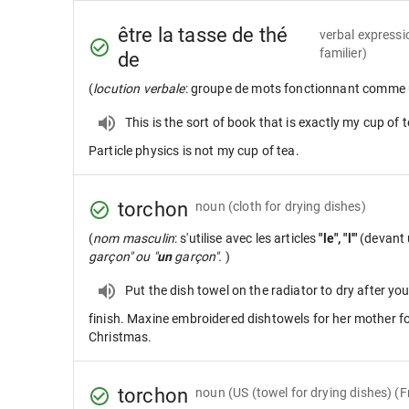
être la tasse de thé
verbal expressi
familier)
de
(
locution verbale
: groupe de mots fonctionnant comme 
This is the sort of book that is exactly my cup of t
Particle physics is not my cup of tea.
torchon
noun
(cloth for drying dishes)
(
nom masculin
: s'utilise avec les articles
"le", "l'"
(devant 
garçon" ou "
un
garçon".
)
Put the dish towel on the radiator to dry after yo
finish. Maxine embroidered dishtowels for her mother f
Christmas.
torchon
noun
(US (towel for drying dishes) (