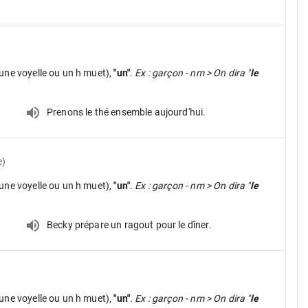
une voyelle ou un h muet),
"un"
.
Ex : garçon - nm > On dira "
le
Prenons le thé ensemble aujourd'hui.
e)
une voyelle ou un h muet),
"un"
.
Ex : garçon - nm > On dira "
le
Becky prépare un ragout pour le dîner.
une voyelle ou un h muet),
"un"
.
Ex : garçon - nm > On dira "
le