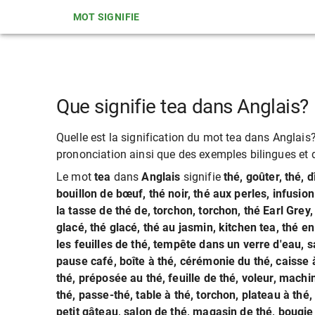
MOT SIGNIFIE
Que signifie tea dans Anglais?
Quelle est la signification du mot tea dans Anglais? 
prononciation ainsi que des exemples bilingues et de
Le mot
tea
dans
Anglais
signifie
thé, goûter, thé, d
bouillon de bœuf, thé noir, thé aux perles, infusio
la tasse de thé de, torchon, torchon, thé Earl Grey,
glacé, thé glacé, thé au jasmin, kitchen tea, thé en
les feuilles de thé, tempête dans un verre d'eau, sa
pause café, boîte à thé, cérémonie du thé, caisse à
thé, préposée au thé, feuille de thé, voleur, machin
thé, passe-thé, table à thé, torchon, plateau à thé, 
petit gâteau, salon de thé, magasin de thé, bougie