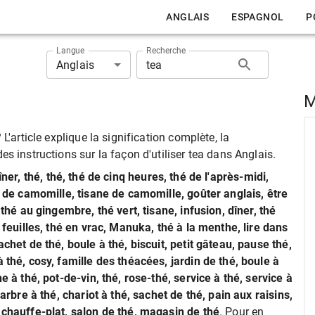
ANGLAIS
ESPAGNOL
P
Langue
Recherche
Anglais
M
L'article explique la signification complète, la
s instructions sur la façon d'utiliser tea dans Anglais.
îner, thé, thé, thé de cinq heures, thé de l'après-midi,
n de camomille, tisane de camomille, goûter anglais, être
 thé au gingembre, thé vert, tisane, infusion, dîner, thé
 feuilles, thé en vrac, Manuka, thé à la menthe, lire dans
chet de thé, boule à thé, biscuit, petit gâteau, pause thé,
 thé, cosy, famille des théacées, jardin de thé, boule à
e à thé, pot-de-vin, thé, rose-thé, service à thé, service à
arbre à thé, chariot à thé, sachet de thé, pain aux raisins,
 chauffe-plat, salon de thé, magasin de thé
. Pour en