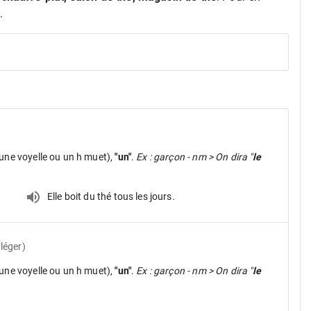
.
une voyelle ou un h muet),
"un"
.
Ex : garçon - nm > On dira "
le
Elle boit du thé tous les jours.
léger)
une voyelle ou un h muet),
"un"
.
Ex : garçon - nm > On dira "
le