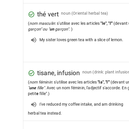
thé vert
noun
(Oriental herbal tea)
(
nom masculin
: s'utilise avec les articles
"le", "l'"
(devant 
garçon" ou "
un
garçon".
)
My sister loves green tea with a slice of lemon.
tisane, infusion
noun
(drink: plant infusio
(
nom féminin
: s'utilise avec les articles
"la", "l'"
(devant u
"
une
fille".
Avec un nom féminin, l'adjectif s'accorde. En gé
petit
e
fille".)
I've reduced my coffee intake, and am drinking
herbal tea instead.