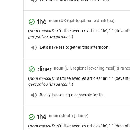
thé
noun
(UK (get-together to drink tea)
(
nom masculin
: s'utilise avec les articles
"le", "l'"
(devant 
garçon" ou "
un
garçon".
)
Let's have tea together this afternoon.
dîner
noun
(UK, regional (evening meal) (Franc
(
nom masculin
: s'utilise avec les articles
"le", "l'"
(devant 
garçon" ou "
un
garçon".
)
Becky is cooking a casserole for tea.
thé
noun
(shrub) (plante)
(
nom masculin
: s'utilise avec les articles
"le", "l'"
(devant 