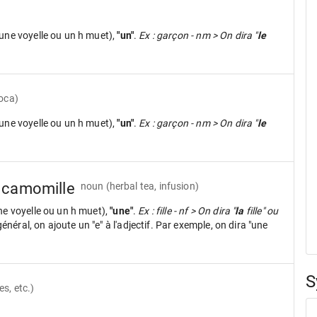
une voyelle ou un h muet),
"un"
.
Ex : garçon - nm > On dira "
le
ioca)
une voyelle ou un h muet),
"un"
.
Ex : garçon - nm > On dira "
le
e camomille
noun
(herbal tea, infusion)
ne voyelle ou un h muet),
"une"
.
Ex : fille - nf > On dira "
la
fille" ou
néral, on ajoute un "e" à l'adjectif. Par exemple, on dira "une
S
s, etc.)