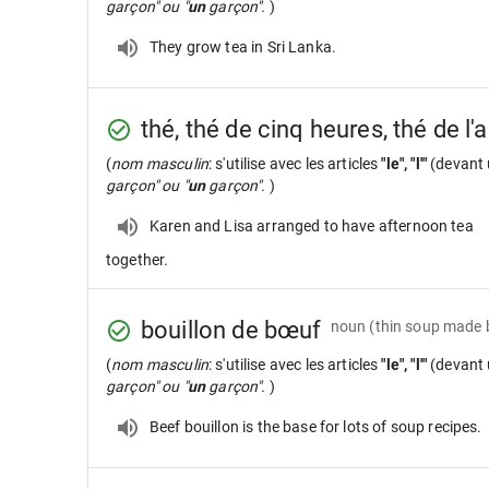
garçon" ou "
un
garçon".
)
They grow tea in Sri Lanka.
thé, thé de cinq heures, thé de l'
(
nom masculin
: s'utilise avec les articles
"le", "l'"
(devant 
garçon" ou "
un
garçon".
)
Karen and Lisa arranged to have afternoon tea
together.
bouillon de bœuf
noun
(thin soup made b
(
nom masculin
: s'utilise avec les articles
"le", "l'"
(devant 
garçon" ou "
un
garçon".
)
Beef bouillon is the base for lots of soup recipes.