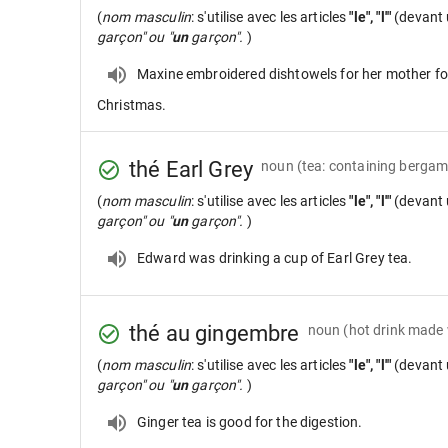
(
nom masculin
: s'utilise avec les articles
"le", "l'"
(devant 
garçon" ou "
un
garçon".
)
Maxine embroidered dishtowels for her mother fo
Christmas.
thé Earl Grey
noun
(tea: containing bergam
(
nom masculin
: s'utilise avec les articles
"le", "l'"
(devant 
garçon" ou "
un
garçon".
)
Edward was drinking a cup of Earl Grey tea.
thé au gingembre
noun
(hot drink made 
(
nom masculin
: s'utilise avec les articles
"le", "l'"
(devant 
garçon" ou "
un
garçon".
)
Ginger tea is good for the digestion.