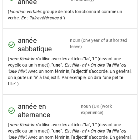
année
(
locution verbale
: groupe de mots fonctionnant comme un
verbe.
Ex : "faire référence à"
)
année
noun
(one year of authorized
leave)
sabbatique
(
nom féminin
: s'utilise avec les articles
"la", "l'"
(devant une
voyelle ou un h muet),
"une"
.
Ex : fille - nf > On dira "
la
fille" ou
"
une
fille".
Avec un nom féminin, l'adjectif s'accorde. En général,
on ajoute un "e" à l'adjectif. Par exemple, on dira "une petit
e
fille".)
année en
noun
(UK (work
experience)
alternance
(
nom féminin
: s'utilise avec les articles
"la", "l'"
(devant une
voyelle ou un h muet),
"une"
.
Ex : fille - nf > On dira "
la
fille" ou
"
une
fille".
Avec un nom féminin, l'adjectif s'accorde. En général,