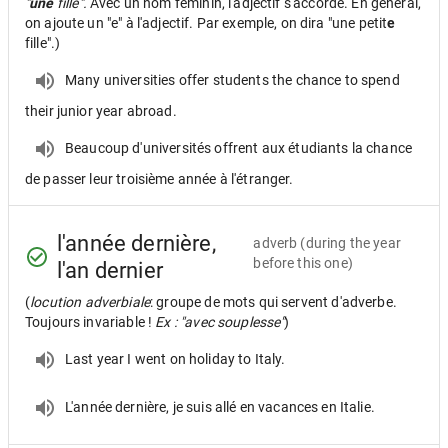
"
une
fille".
Avec un nom féminin, l'adjectif s'accorde. En général,
on ajoute un "e" à l'adjectif. Par exemple, on dira "une petit
e
fille".)
Many universities offer students the chance to spend
their junior year abroad.
Beaucoup d'universités offrent aux étudiants la chance
de passer leur troisième année à l'étranger.
l'année dernière,
adverb
(during the year
before this one)
l'an dernier
(
locution adverbiale
: groupe de mots qui servent d'adverbe.
Toujours invariable !
Ex : "avec souplesse"
)
Last year I went on holiday to Italy.
L'année dernière, je suis allé en vacances en Italie.