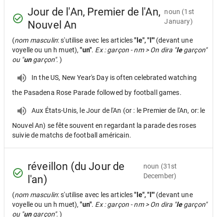
Jour de l'An, Premier de l'An,
noun
(1st
January)
Nouvel An
(
nom masculin
: s'utilise avec les articles
"le", "l'"
(devant une
voyelle ou un h muet),
"un"
.
Ex : garçon - nm > On dira "
le
garçon"
ou "
un
garçon".
)
In the US, New Year's Day is often celebrated watching
the Pasadena Rose Parade followed by football games.
Aux États-Unis, le Jour de l'An (or : le Premier de l'An, or: le
Nouvel An) se fête souvent en regardant la parade des roses
suivie de matchs de football américain.
réveillon (du Jour de
noun
(31st
December)
l'an)
(
nom masculin
: s'utilise avec les articles
"le", "l'"
(devant une
voyelle ou un h muet),
"un"
.
Ex : garçon - nm > On dira "
le
garçon"
ou "
un
garçon".
)