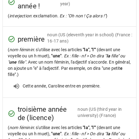
year)
année !
(
interjection
: exclamation.
Ex : "Oh non ! Ça alors !"
)
noun
(US (eleventh year in school) (France :
première
16-17 ans)
(
nom féminin
: s'utilise avec les articles
"la", "l'"
(devant une
voyelle ou un h muet),
"une"
.
Ex : fille - nf > On dira "
la
fille" ou
"
une
fille".
Avec un nom féminin, l'adjectif s'accorde. En général,
on ajoute un "e" à l'adjectif. Par exemple, on dira "une petit
e
fille".)
Cette année, Caroline entre en première.
troisième année
noun
(US (third year in
university) (France)
de (licence)
(
nom féminin
: s'utilise avec les articles
"la", "l'"
(devant une
voyelle ou un h muet),
"une"
.
Ex : fille - nf > On dira "
la
fille" ou