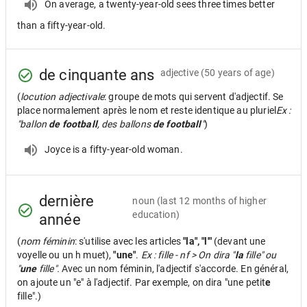
On average, a twenty-year-old sees three times better
than a fifty-year-old.
de cinquante ans
adjective
(50 years of age)
(
locution adjectivale
: groupe de mots qui servent d'adjectif. Se
place normalement après le nom et reste identique au pluriel
Ex :
"ballon
de football
, des ballons
de football
"
)
Joyce is a fifty-year-old woman.
dernière
noun
(last 12 months of higher
education)
année
(
nom féminin
: s'utilise avec les articles
"la", "l'"
(devant une
voyelle ou un h muet),
"une"
.
Ex : fille - nf > On dira "
la
fille" ou
"
une
fille".
Avec un nom féminin, l'adjectif s'accorde. En général,
on ajoute un "e" à l'adjectif. Par exemple, on dira "une petit
e
fille".)