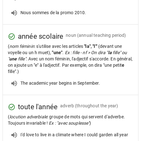
Nous sommes de la promo 2010.
année scolaire
noun
(annual teaching period)
(
nom féminin
: s'utilise avec les articles
"la", "l'"
(devant une
voyelle ou un h muet),
"une"
.
Ex : fille - nf > On dira "
la
fille" ou
"
une
fille".
Avec un nom féminin, l'adjectif s'accorde. En général,
on ajoute un "e" à l'adjectif. Par exemple, on dira "une petit
e
fille".)
The academic year begins in September.
toute l'année
adverb
(throughout the year)
(
locution adverbiale
: groupe de mots qui servent d'adverbe.
Toujours invariable !
Ex : "avec souplesse"
)
I'd love to live in a climate where I could garden all year