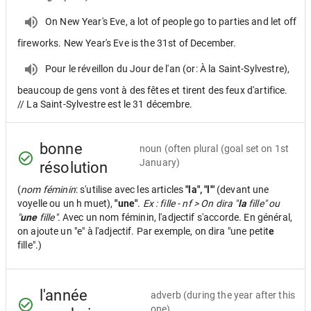
On New Year's Eve, a lot of people go to parties and let off
fireworks. New Year's Eve is the 31st of December.
Pour le réveillon du Jour de l'an (or: À la Saint-Sylvestre),
beaucoup de gens vont à des fêtes et tirent des feux d'artifice.
// La Saint-Sylvestre est le 31 décembre.
bonne
noun
(often plural (goal set on 1st
January)
résolution
(
nom féminin
: s'utilise avec les articles
"la", "l'"
(devant une
voyelle ou un h muet),
"une"
.
Ex : fille - nf > On dira "
la
fille" ou
"
une
fille".
Avec un nom féminin, l'adjectif s'accorde. En général,
on ajoute un "e" à l'adjectif. Par exemple, on dira "une petit
e
fille".)
l'année
adverb
(during the year after this
one)