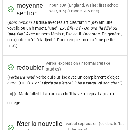
moyenne
noun
(UK (England, Wales: first school
year, 4-5) (France : 4-5 ans)
section
(
nom féminin
: s'utilise avec les articles
"la", "l'"
(devant une
voyelle ou un h muet),
"une"
.
Ex : fille - nf > On dira "
la
fille" ou
"
une
fille".
Avec un nom féminin, l'adjectif s'accorde. En général,
on ajoute un "e" à l'adjectif. Par exemple, on dira "une petit
e
fille".)
verbal expression
(informal (retake
redoubler
studies)
(
verbe transitif
: verbe qui s'utilise avec un complément d'objet
direct (COD).
Ex : "J'
écris
une lettre". "Elle
a retrouvé
son chat".
)
Mark failed his exams so he'll have to repeat a year in
college.
fêter la nouvelle
verbal expression
(celebrate 1st
of January)