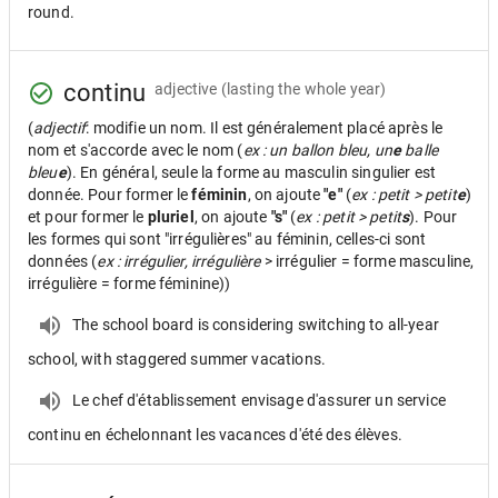
round.
continu
adjective
(lasting the whole year)
(
adjectif
: modifie un nom. Il est généralement placé après le
nom et s'accorde avec le nom (
ex : un ballon bleu, un
e
balle
bleu
e
). En général, seule la forme au masculin singulier est
donnée. Pour former le
féminin
, on ajoute
"e"
(
ex : petit > petit
e
)
et pour former le
pluriel
, on ajoute
"s"
(
ex : petit > petit
s
). Pour
les formes qui sont "irrégulières" au féminin, celles-ci sont
données (
ex : irrégulier, irrégulière
> irrégulier = forme masculine,
irrégulière = forme féminine))
The school board is considering switching to all-year
school, with staggered summer vacations.
Le chef d'établissement envisage d'assurer un service
continu en échelonnant les vacances d'été des élèves.