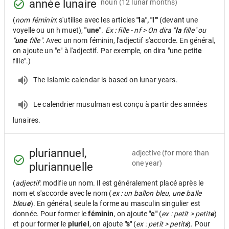
année lunaire
noun
(12 lunar months)
(
nom féminin
: s'utilise avec les articles
"la", "l'"
(devant une
voyelle ou un h muet),
"une"
.
Ex : fille - nf > On dira "
la
fille" ou
"
une
fille".
Avec un nom féminin, l'adjectif s'accorde. En général,
on ajoute un "e" à l'adjectif. Par exemple, on dira "une petit
e
fille".)
The Islamic calendar is based on lunar years.
Le calendrier musulman est conçu à partir des années
lunaires.
pluriannuel,
adjective
(for more than
one year)
pluriannuelle
(
adjectif
: modifie un nom. Il est généralement placé après le
nom et s'accorde avec le nom (
ex : un ballon bleu, un
e
balle
bleu
e
). En général, seule la forme au masculin singulier est
donnée. Pour former le
féminin
, on ajoute
"e"
(
ex : petit > petit
e
)
et pour former le
pluriel
, on ajoute
"s"
(
ex : petit > petit
s
). Pour