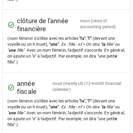
clôture de l'année
noun
(close of
accounting period)
financière
(
nom féminin
: s'utilise avec les articles
"la", "l'"
(devant une
voyelle ou un h muet),
"une"
.
Ex : fille - nf > On dira "
la
fille" ou
"
une
fille".
Avec un nom féminin, l'adjectif s'accorde. En général,
on ajoute un "e" à l'adjectif. Par exemple, on dira "une petit
e
fille".)
année
noun
(mainly US (12-month financial
calendar)
fiscale
(
nom féminin
: s'utilise avec les articles
"la", "l'"
(devant une
voyelle ou un h muet),
"une"
.
Ex : fille - nf > On dira "
la
fille" ou
"
une
fille".
Avec un nom féminin, l'adjectif s'accorde. En général,
on ajoute un "e" à l'adjectif. Par exemple, on dira "une petit
e
fille".)