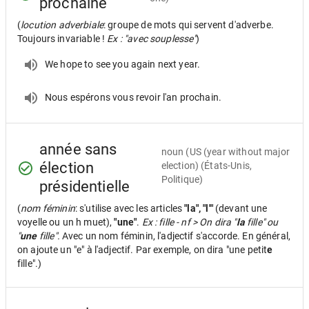
prochaine
(
locution adverbiale
: groupe de mots qui servent d'adverbe.
Toujours invariable !
Ex : "avec souplesse"
)
We hope to see you again next year.
Nous espérons vous revoir l'an prochain.
année sans
noun
(US (year without major
élection
election) (États-Unis,
Politique)
présidentielle
(
nom féminin
: s'utilise avec les articles
"la", "l'"
(devant une
voyelle ou un h muet),
"une"
.
Ex : fille - nf > On dira "
la
fille" ou
"
une
fille".
Avec un nom féminin, l'adjectif s'accorde. En général,
on ajoute un "e" à l'adjectif. Par exemple, on dira "une petit
e
fille".)