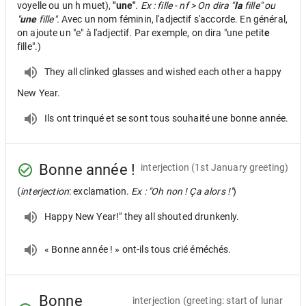
voyelle ou un h muet),
"une"
.
Ex : fille - nf > On dira "
la
fille" ou
"
une
fille".
Avec un nom féminin, l'adjectif s'accorde. En général,
on ajoute un "e" à l'adjectif. Par exemple, on dira "une petit
e
fille".)
They all clinked glasses and wished each other a happy
New Year.
Ils ont trinqué et se sont tous souhaité une bonne année.
Bonne année !
interjection
(1st January greeting)
(
interjection
: exclamation.
Ex : "Oh non ! Ça alors !"
)
Happy New Year!" they all shouted drunkenly.
« Bonne année ! » ont-ils tous crié éméchés.
Bonne
interjection
(greeting: start of lunar