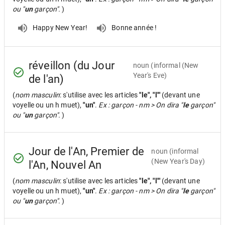
ou "
un
garçon".
)
Happy New Year!
Bonne année !
réveillon (du Jour
noun
(informal (New
Year's Eve)
de l'an)
(
nom masculin
: s'utilise avec les articles
"le", "l'"
(devant une
voyelle ou un h muet),
"un"
.
Ex : garçon - nm > On dira "
le
garçon"
ou "
un
garçon".
)
Jour de l'An, Premier de
noun
(informal
(New Year's Day)
l'An, Nouvel An
(
nom masculin
: s'utilise avec les articles
"le", "l'"
(devant une
voyelle ou un h muet),
"un"
.
Ex : garçon - nm > On dira "
le
garçon"
ou "
un
garçon".
)