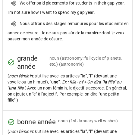
We offer paid placements for students in their gap year.
I'm not sure how I want to spend my gap year.
Nous offrons des stages rémunurés pour les étudiants en
année de césure. Je ne suis pas sûr de la manière dont je veux
passer mon année de césure.
grande
noun
(astronomy: full cycle of planets,
etc.) (astronomie)
année
(
nom féminin
: s'utilise avec les articles
"la", "l'"
(devant une
voyelle ou un h muet),
"une"
.
Ex : fille - nf > On dira "
la
fille" ou
"
une
fille".
Avec un nom féminin, l'adjectif s'accorde. En général,
on ajoute un "e" à l'adjectif. Par exemple, on dira "une petit
e
fille".)
bonne année
noun
(1st January well-wishes)
(
nom féminin
: s'utilise avec les articles
"la", "l'"
(devant une