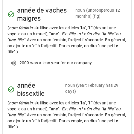
année de vaches
noun
(unprosperous 12
months) (fig)
maigres
(
nom féminin
: s'utilise avec les articles
"la", "l'"
(devant une
voyelle ou un h muet),
"une"
.
Ex : fille - nf > On dira "
la
fille" ou
"
une
fille".
Avec un nom féminin, l'adjectif s'accorde. En général,
on ajoute un "e" à l'adjectif. Par exemple, on dira "une petit
e
fille".)
2009 was a lean year for our company.
année
noun
(year: February has 29
days)
bissextile
(
nom féminin
: s'utilise avec les articles
"la", "l'"
(devant une
voyelle ou un h muet),
"une"
.
Ex : fille - nf > On dira "
la
fille" ou
"
une
fille".
Avec un nom féminin, l'adjectif s'accorde. En général,
on ajoute un "e" à l'adjectif. Par exemple, on dira "une petit
e
fille".)