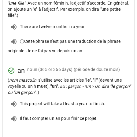
"
une
fille".
Avec un nom féminin, l'adjectif s'accorde. En général,
on ajoute un "e" à l'adjectif. Par exemple, on dira "une petit
e
fille".)
There are twelve months in a year.
ⓘCette phrase n'est pas une traduction de la phrase
originale. Je ne l'ai pas vu depuis un an.
an
noun
(365 or 366 days) (période de douze mois)
(
nom masculin
: s'utilise avec les articles
"le", "l'"
(devant une
voyelle ou un h muet),
"un"
.
Ex : garçon - nm > On dira "
le
garçon"
ou "
un
garçon".
)
This project will take at least a year to finish.
Il faut compter un an pour finir ce projet.