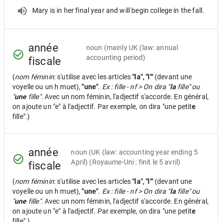
Mary is in her final year and will begin college in the fall.
année
noun
(mainly UK (law: annual
accounting period)
fiscale
(
nom féminin
: s'utilise avec les articles
"la", "l'"
(devant une
voyelle ou un h muet),
"une"
.
Ex : fille - nf > On dira "
la
fille" ou
"
une
fille".
Avec un nom féminin, l'adjectif s'accorde. En général,
on ajoute un "e" à l'adjectif. Par exemple, on dira "une petit
e
fille".)
année
noun
(UK (law: accounting year ending 5
April) (Royaume-Uni : finit le 5 avril)
fiscale
(
nom féminin
: s'utilise avec les articles
"la", "l'"
(devant une
voyelle ou un h muet),
"une"
.
Ex : fille - nf > On dira "
la
fille" ou
"
une
fille".
Avec un nom féminin, l'adjectif s'accorde. En général,
on ajoute un "e" à l'adjectif. Par exemple, on dira "une petit
e
fille".)