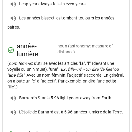
Leap year always falls in even years.
Les années bissextiles tombent toujours les années
paires.
année-
noun
(astronomy: measure of
distance)
lumière
(
nom féminin
: s'utilise avec les articles
"la", "l'"
(devant une
voyelle ou un h muet),
"une"
.
Ex : fille - nf > On dira "
la
fille" ou
"
une
fille".
Avec un nom féminin, l'adjectif s'accorde. En général,
on ajoute un "e" à l'adjectif. Par exemple, on dira "une petit
e
fille".)
Barnard's Star is 5.96 light years away from Earth.
L'étoile de Barnard est à 5.96 années-lumière de la Terre.