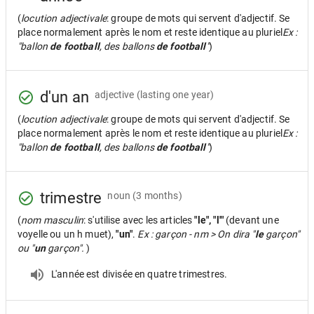
(
locution adjectivale
: groupe de mots qui servent d'adjectif. Se
place normalement après le nom et reste identique au pluriel
Ex :
"ballon
de football
, des ballons
de football
"
)
d'un an
adjective
(lasting one year)
(
locution adjectivale
: groupe de mots qui servent d'adjectif. Se
place normalement après le nom et reste identique au pluriel
Ex :
"ballon
de football
, des ballons
de football
"
)
trimestre
noun
(3 months)
(
nom masculin
: s'utilise avec les articles
"le", "l'"
(devant une
voyelle ou un h muet),
"un"
.
Ex : garçon - nm > On dira "
le
garçon"
ou "
un
garçon".
)
L'année est divisée en quatre trimestres.