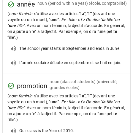
année
noun
(period within a year) (école, comptabilité)
(
nom féminin
: s'utilise avec les articles
"la", "l'"
(devant une
voyelle ou un h muet),
"une"
.
Ex : fille - nf > On dira "
la
fille" ou
"
une
fille".
Avec un nom féminin, l'adjectif s'accorde. En général,
on ajoute un "e" à l'adjectif. Par exemple, on dira "une petit
e
fille".)
The school year starts in September and ends in June.
L'année scolaire débute en septembre et se finit en juin.
noun
(class of students) (université,
promotion
grandes écoles)
(
nom féminin
: s'utilise avec les articles
"la", "l'"
(devant une
voyelle ou un h muet),
"une"
.
Ex : fille - nf > On dira "
la
fille" ou
"
une
fille".
Avec un nom féminin, l'adjectif s'accorde. En général,
on ajoute un "e" à l'adjectif. Par exemple, on dira "une petit
e
fille".)
Our class is the Year of 2010.