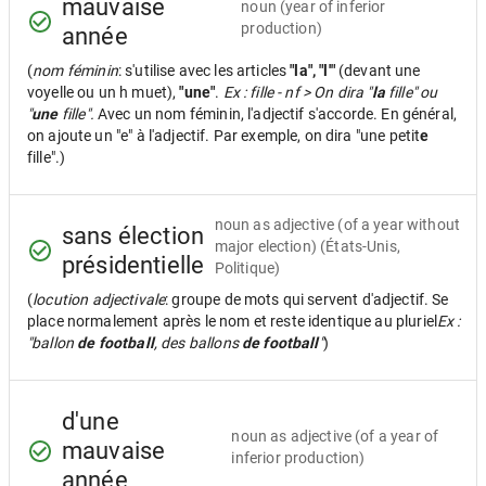
mauvaise
noun
(year of inferior
production)
année
(
nom féminin
: s'utilise avec les articles
"la", "l'"
(devant une
voyelle ou un h muet),
"une"
.
Ex : fille - nf > On dira "
la
fille" ou
"
une
fille".
Avec un nom féminin, l'adjectif s'accorde. En général,
on ajoute un "e" à l'adjectif. Par exemple, on dira "une petit
e
fille".)
noun as adjective
(of a year without
sans élection
major election) (États-Unis,
présidentielle
Politique)
(
locution adjectivale
: groupe de mots qui servent d'adjectif. Se
place normalement après le nom et reste identique au pluriel
Ex :
"ballon
de football
, des ballons
de football
"
)
d'une
noun as adjective
(of a year of
mauvaise
inferior production)
année