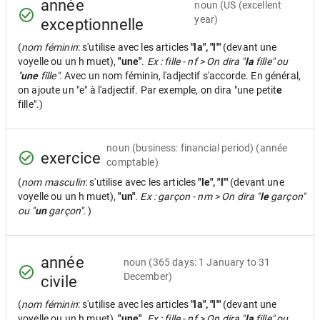
année
noun
(US (excellent
year)
exceptionnelle
(
nom féminin
: s'utilise avec les articles
"la", "l'"
(devant une
voyelle ou un h muet),
"une"
.
Ex : fille - nf > On dira "
la
fille" ou
"
une
fille".
Avec un nom féminin, l'adjectif s'accorde. En général,
on ajoute un "e" à l'adjectif. Par exemple, on dira "une petit
e
fille".)
noun
(business: financial period) (année
exercice
comptable)
(
nom masculin
: s'utilise avec les articles
"le", "l'"
(devant une
voyelle ou un h muet),
"un"
.
Ex : garçon - nm > On dira "
le
garçon"
ou "
un
garçon".
)
année
noun
(365 days: 1 January to 31
December)
civile
(
nom féminin
: s'utilise avec les articles
"la", "l'"
(devant une
voyelle ou un h muet),
"une"
.
Ex : fille - nf > On dira "
la
fille" ou