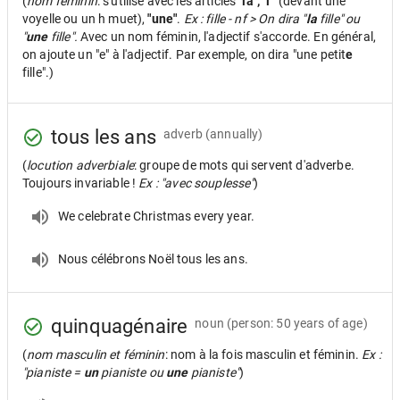
(
nom féminin
: s'utilise avec les articles
"la", "l'"
(devant une
voyelle ou un h muet),
"une"
.
Ex : fille - nf > On dira "
la
fille" ou
"
une
fille".
Avec un nom féminin, l'adjectif s'accorde. En général,
on ajoute un "e" à l'adjectif. Par exemple, on dira "une petit
e
fille".)
tous les ans
adverb
(annually)
(
locution adverbiale
: groupe de mots qui servent d'adverbe.
Toujours invariable !
Ex : "avec souplesse"
)
We celebrate Christmas every year.
Nous célébrons Noël tous les ans.
quinquagénaire
noun
(person: 50 years of age)
(
nom masculin et féminin
: nom à la fois masculin et féminin.
Ex :
"pianiste =
un
pianiste ou
une
pianiste"
)