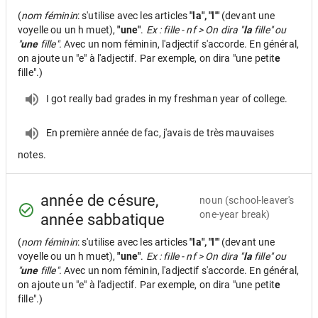
(
nom féminin
: s'utilise avec les articles
"la", "l'"
(devant une
voyelle ou un h muet),
"une"
.
Ex : fille - nf > On dira "
la
fille" ou
"
une
fille".
Avec un nom féminin, l'adjectif s'accorde. En général,
on ajoute un "e" à l'adjectif. Par exemple, on dira "une petit
e
fille".)
I got really bad grades in my freshman year of college.
En première année de fac, j'avais de très mauvaises
notes.
année de césure,
noun
(school-leaver's
one-year break)
année sabbatique
(
nom féminin
: s'utilise avec les articles
"la", "l'"
(devant une
voyelle ou un h muet),
"une"
.
Ex : fille - nf > On dira "
la
fille" ou
"
une
fille".
Avec un nom féminin, l'adjectif s'accorde. En général,
on ajoute un "e" à l'adjectif. Par exemple, on dira "une petit
e
fille".)