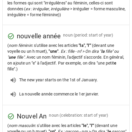
les formes qui sont "irrégulières" au féminin, celles-ci sont
données (
ex : irrégulier, irrégulière
> irrégulier = forme masculine,
irrégulière = forme féminine))
nouvelle année
noun
(period: start of year)
(
nom féminin
: s'utilise avec les articles
"la", "l'"
(devant une
voyelle ou un h muet),
"une"
.
Ex : fille - nf > On dira "
la
fille" ou
"
une
fille".
Avec un nom féminin, l'adjectif s'accorde. En général,
on ajoute un "e" à l'adjectif. Par exemple, on dira "une petit
e
fille".)
The new year starts on the 1st of January.
La nouvelle année commence le 1er janvier.
Nouvel An
noun
(celebration: start of year)
(
nom masculin
: s'utilise avec les articles
"le", "l'"
(devant une
voyelle ou un h muet),
"un"
.
Ex : garçon - nm > On dira "
le
garçon"