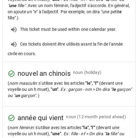
"
une
fille".
Avec un nom féminin, l'adjectif s'accorde. En général,
on ajoute un "e" à l'adjectif. Par exemple, on dira "une petit
e
fille".)
This ticket must be used within one calendar year.
Ces tickets doivent être utilisés avant la fin de l'année
civile en cours.
nouvel an chinois
noun
(holiday)
(
nom masculin
: s'utilise avec les articles
"le", "l'"
(devant une
voyelle ou un h muet),
"un"
.
Ex : garçon - nm > On dira "
le
garçon"
ou "
un
garçon".
)
année qui vient
noun
(12-month period ahead)
(
nom féminin
: s'utilise avec les articles
"la", "l'"
(devant une
voyelle ou un h muet),
"une"
.
Ex : fille - nf > On dira "
la
fille" ou