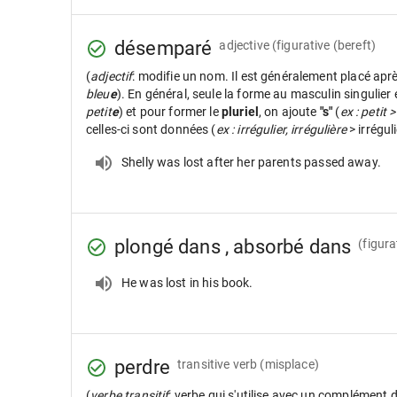
désemparé
adjective
(figurative (bereft)
(
adjectif
: modifie un nom. Il est généralement placé apr
bleu
e
). En général, seule la forme au masculin singulier
petit
e
) et pour former le
pluriel
, on ajoute
"s"
(
ex : petit >
celles-ci sont données (
ex : irrégulier, irrégulière
> irrégul
Shelly was lost after her parents passed away.
plongé dans , absorbé dans
(figura
He was lost in his book.
perdre
transitive verb
(misplace)
(
verbe transitif
: verbe qui s'utilise avec un complément 