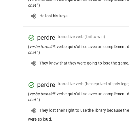
chat".
)
He lost his keys.
perdre
transitive verb
(fail to win)
(
verbe transitif
: verbe qui s'utilise avec un complément 
chat".
)
They knew that they were going to lose the game
perdre
transitive verb
(be deprived of: privilege,
(
verbe transitif
: verbe qui s'utilise avec un complément 
chat".
)
They lost their right to use the library because th
were so loud.