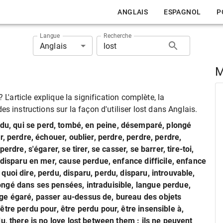
ANGLAIS
ESPAGNOL
P
Langue
Recherche
Anglais
M
 L'article explique la signification complète, la
s instructions sur la façon d'utiliser lost dans Anglais.
rdu, qui se perd, tombé, en peine, désemparé, plongé
, perdre, échouer, oublier, perdre, perdre, perdre,
rdre, s'égarer, se tirer, se casser, se barrer, tire-toi,
 disparu en mer, cause perdue, enfance difficile, enfance
uoi dire, perdu, disparu, perdu, disparu, introuvable,
ngé dans ses pensées, intraduisible, langue perdue,
ge égaré, passer au-dessus de, bureau des objets
tre perdu pour, être perdu pour, être insensible à,
u, there is no love lost between them : ils ne peuvent