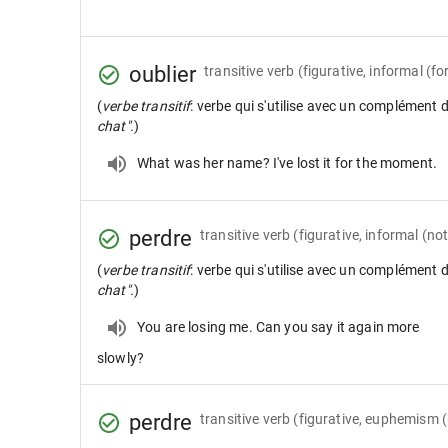
oublier
transitive verb
(figurative, informal (fo
(
verbe transitif
: verbe qui s'utilise avec un complément 
chat".
)
What was her name? I've lost it for the moment.
perdre
transitive verb
(figurative, informal (n
(
verbe transitif
: verbe qui s'utilise avec un complément 
chat".
)
You are losing me. Can you say it again more
slowly?
perdre
transitive verb
(figurative, euphemism (