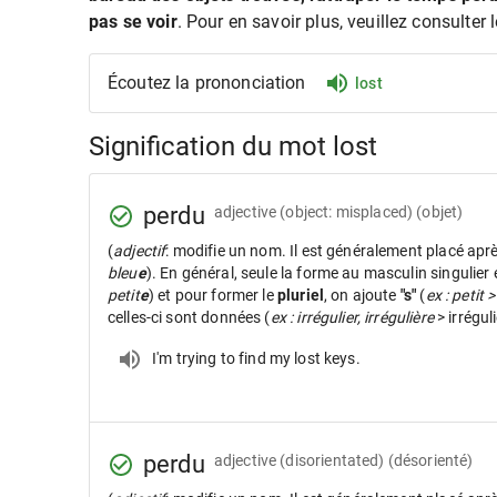
pas se voir
. Pour en savoir plus, veuillez consulter 
Écoutez la prononciation
lost
Signification du mot lost
perdu
adjective
(object: misplaced) (objet)
(
adjectif
: modifie un nom. Il est généralement placé apr
bleu
e
). En général, seule la forme au masculin singulier
petit
e
) et pour former le
pluriel
, on ajoute
"s"
(
ex : petit >
celles-ci sont données (
ex : irrégulier, irrégulière
> irrégul
I'm trying to find my lost keys.
perdu
adjective
(disorientated) (désorienté)