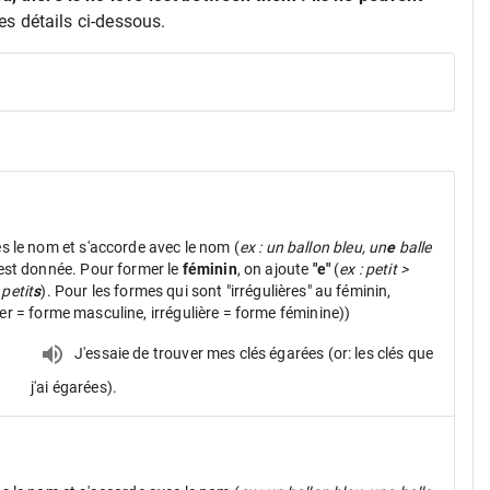
les détails ci-dessous.
ès le nom et s'accorde avec le nom (
ex : un ballon bleu, un
e
balle
 est donnée. Pour former le
féminin
, on ajoute
"e"
(
ex : petit >
 petit
s
). Pour les formes qui sont "irrégulières" au féminin,
ier = forme masculine, irrégulière = forme féminine))
J'essaie de trouver mes clés égarées (or: les clés que
j'ai égarées).