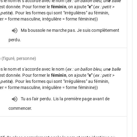
ès le nom et s'accorde avec le nom (
ex : un ballon bleu, un
e
balle
 est donnée. Pour former le
féminin
, on ajoute
"e"
(
ex : petit >
 petit
s
). Pour les formes qui sont "irrégulières" au féminin,
ier = forme masculine, irrégulière = forme féminine))
Ma boussole ne marche pas. Je suis complètement
perdu.
) (figuré, personne)
ès le nom et s'accorde avec le nom (
ex : un ballon bleu, un
e
balle
 est donnée. Pour former le
féminin
, on ajoute
"e"
(
ex : petit >
 petit
s
). Pour les formes qui sont "irrégulières" au féminin,
ier = forme masculine, irrégulière = forme féminine))
Tu as l'air perdu. Lis la première page avant de
commencer.