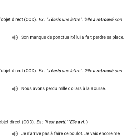
d'objet direct (COD).
Ex : "J'
écris
une lettre". "Elle
a retrouvé
son
Son manque de ponctualité lui a fait perdre sa place.
d'objet direct (COD).
Ex : "J'
écris
une lettre". "Elle
a retrouvé
son
Nous avons perdu mille dollars à la Bourse.
objet direct (COD).
Ex : "Il est
parti
." "Elle
a ri
."
)
Je n'arrive pas à faire ce boulot. Je vais encore me