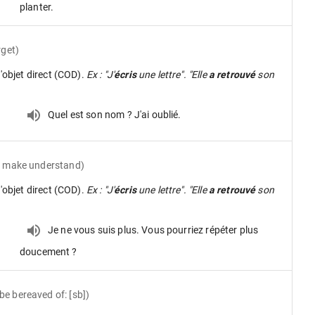
planter.
rget)
d'objet direct (COD).
Ex : "J'
écris
une lettre". "Elle
a retrouvé
son
Quel est son nom ? J'ai oublié.
ot make understand)
d'objet direct (COD).
Ex : "J'
écris
une lettre". "Elle
a retrouvé
son
Je ne vous suis plus. Vous pourriez répéter plus
doucement ?
be bereaved of: [sb])