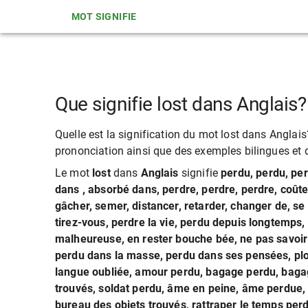
MOT SIGNIFIE
Que signifie lost dans Anglais?
Quelle est la signification du mot lost dans Anglais?
prononciation ainsi que des exemples bilingues et de
Le mot
lost
dans
Anglais
signifie
perdu, perdu, pe
dans , absorbé dans, perdre, perdre, perdre, coûter
gâcher, semer, distancer, retarder, changer de, se pe
tirez-vous, perdre la vie, perdu depuis longtemps,
malheureuse, en rester bouche bée, ne pas savoir q
perdu dans la masse, perdu dans ses pensées, plo
langue oubliée, amour perdu, bagage perdu, baga
trouvés, soldat perdu, âme en peine, âme perdue, ê
bureau des objets trouvés, rattraper le temps perd