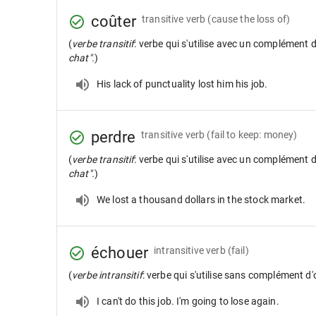
coûter
transitive verb
(cause the loss of)
(
verbe transitif
: verbe qui s'utilise avec un complément 
chat".
)
His lack of punctuality lost him his job.
perdre
transitive verb
(fail to keep: money)
(
verbe transitif
: verbe qui s'utilise avec un complément 
chat".
)
We lost a thousand dollars in the stock market.
échouer
intransitive verb
(fail)
(
verbe intransitif
: verbe qui s'utilise sans complément d'
I can't do this job. I'm going to lose again.