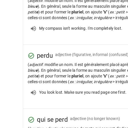
(
adjectif
: modifie un nom. Il est généralement placé apr
bleu
e
). En général, seule la forme au masculin singulier
petit
e
) et pour former le
pluriel
, on ajoute
"s"
(
ex : petit >
celles-ci sont données (
ex : irrégulier, irrégulière
> irrégul
My compass isn't working. I'm completely lost.
perdu
adjective
(figurative, informal (confused
(
adjectif
: modifie un nom. Il est généralement placé apr
bleu
e
). En général, seule la forme au masculin singulier
petit
e
) et pour former le
pluriel
, on ajoute
"s"
(
ex : petit >
celles-ci sont données (
ex : irrégulier, irrégulière
> irrégul
You look lost. Make sure you read page one first.
qui se perd
adjective
(no longer known)