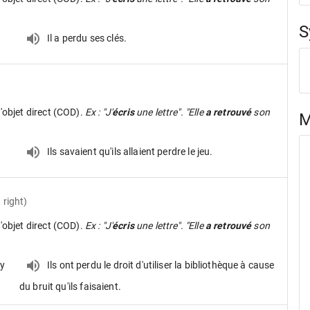
S
Il a perdu ses clés.
d'objet direct (COD).
Ex : "J'
écris
une lettre". "Elle
a retrouvé
son
M
.
Ils savaient qu'ils allaient perdre le jeu.
 right)
d'objet direct (COD).
Ex : "J'
écris
une lettre". "Elle
a retrouvé
son
ey
Ils ont perdu le droit d'utiliser la bibliothèque à cause
du bruit qu'ils faisaient.