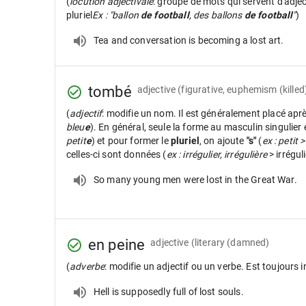
(
locution adjectivale
: groupe de mots qui servent d'adje
pluriel
Ex : "ballon
de football
, des ballons
de football
"
)
Tea and conversation is becoming a lost art.
tombé
adjective
(figurative, euphemism (killed
(
adjectif
: modifie un nom. Il est généralement placé apr
bleu
e
). En général, seule la forme au masculin singulier
petit
e
) et pour former le
pluriel
, on ajoute
"s"
(
ex : petit >
celles-ci sont données (
ex : irrégulier, irrégulière
> irrégul
So many young men were lost in the Great War.
en peine
adjective
(literary (damned)
(
adverbe
: modifie un adjectif ou un verbe. Est toujours i
Hell is supposedly full of lost souls.