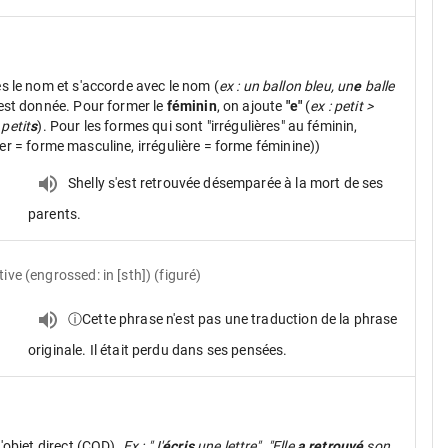
ès le nom et s'accorde avec le nom (
ex : un ballon bleu, un
e
balle
 est donnée. Pour former le
féminin
, on ajoute
"e"
(
ex : petit >
 petit
s
). Pour les formes qui sont "irrégulières" au féminin,
ier = forme masculine, irrégulière = forme féminine))
Shelly s'est retrouvée désemparée à la mort de ses
parents.
tive (engrossed: in [sth]) (figuré)
ⓘCette phrase n'est pas une traduction de la phrase
originale. Il était perdu dans ses pensées.
d'objet direct (COD).
Ex : "J'
écris
une lettre". "Elle
a retrouvé
son