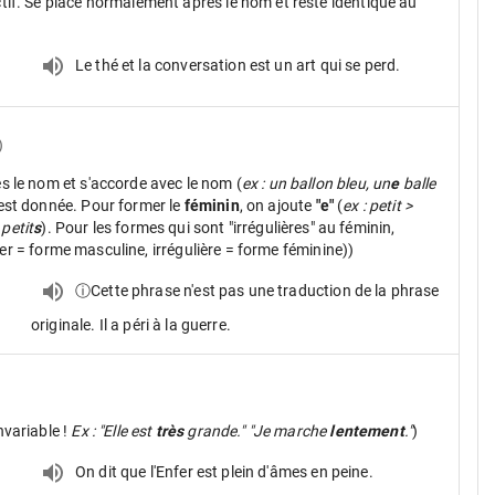
ctif. Se place normalement après le nom et reste identique au
Le thé et la conversation est un art qui se perd.
)
ès le nom et s'accorde avec le nom (
ex : un ballon bleu, un
e
balle
 est donnée. Pour former le
féminin
, on ajoute
"e"
(
ex : petit >
 petit
s
). Pour les formes qui sont "irrégulières" au féminin,
ier = forme masculine, irrégulière = forme féminine))
ⓘCette phrase n'est pas une traduction de la phrase
originale. Il a péri à la guerre.
nvariable !
Ex : "Elle est
très
grande." "Je marche
lentement
."
)
On dit que l'Enfer est plein d'âmes en peine.