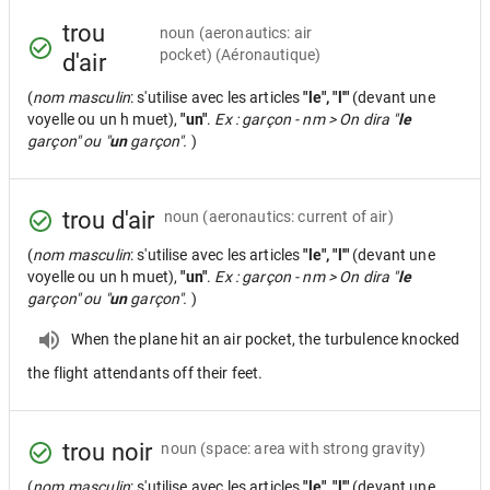
trou
noun
(aeronautics: air
pocket) (Aéronautique)
d'air
(
nom masculin
: s'utilise avec les articles
"le", "l'"
(devant une
voyelle ou un h muet),
"un"
.
Ex : garçon - nm > On dira "
le
garçon" ou "
un
garçon".
)
trou d'air
noun
(aeronautics: current of air)
(
nom masculin
: s'utilise avec les articles
"le", "l'"
(devant une
voyelle ou un h muet),
"un"
.
Ex : garçon - nm > On dira "
le
garçon" ou "
un
garçon".
)
When the plane hit an air pocket, the turbulence knocked
the flight attendants off their feet.
trou noir
noun
(space: area with strong gravity)
(
nom masculin
: s'utilise avec les articles
"le", "l'"
(devant une