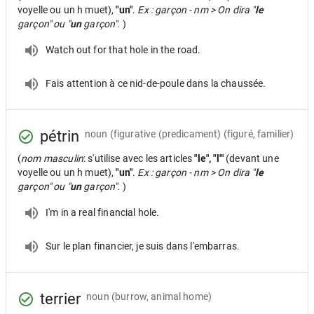
voyelle ou un h muet),
"un"
.
Ex : garçon - nm > On dira "
le
garçon" ou "
un
garçon".
)
Watch out for that hole in the road.
Fais attention à ce nid-de-poule dans la chaussée.
pétrin
noun
(figurative (predicament) (figuré, familier)
(
nom masculin
: s'utilise avec les articles
"le", "l'"
(devant une
voyelle ou un h muet),
"un"
.
Ex : garçon - nm > On dira "
le
garçon" ou "
un
garçon".
)
I'm in a real financial hole.
Sur le plan financier, je suis dans l'embarras.
terrier
noun
(burrow, animal home)