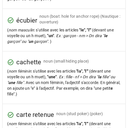
noun
(boat: hole for anchor rope) (Nautique :
écubier
ouverture)
(
nom masculin
: s'utilise avec les articles
"le", "l'"
(devant une
voyelle ou un h muet),
"un"
.
Ex : garçon - nm > On dira "
le
garçon" ou "
un
garçon".
)
cachette
noun
(small hiding place)
(
nom féminin
: s'utilise avec les articles
"la", "l'"
(devant une
voyelle ou un h muet),
"une"
.
Ex : fille - nf > On dira "
la
fille" ou
"
une
fille".
Avec un nom féminin, l'adjectif s'accorde. En général,
on ajoute un "e" à l'adjectif. Par exemple, on dira "une petit
e
fille".)
carte retenue
noun
(stud poker) (poker)
(
nom féminin
: s'utilise avec les articles
"la", "l'"
(devant une