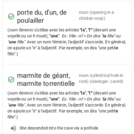
porte du, d'un, de
noun
(opening in a
chicken coop)
poulailler
(
nom féminin
: s'utilise avec les articles
"la", "l'"
(devant une
voyelle ou un h muet),
"une"
.
Ex : fille - nf > On dira "
la
fille" ou
"
une
fille".
Avec un nom féminin, l'adjectif s'accorde. En général,
on ajoute un "e" à l'adjectif. Par exemple, on dira "une petit
e
fille".)
marmite de géant,
noun
(cylindrical hole in
rock) (Géologie : cavité)
marmite torrentielle
(
nom féminin
: s'utilise avec les articles
"la", "l'"
(devant une
voyelle ou un h muet),
"une"
.
Ex : fille - nf > On dira "
la
fille" ou
"
une
fille".
Avec un nom féminin, l'adjectif s'accorde. En général,
on ajoute un "e" à l'adjectif. Par exemple, on dira "une petit
e
fille".)
She descended into the cave via a pothole.