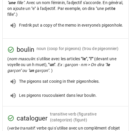
"
une
fille".
Avec un nom féminin, l'adjectif s'accorde. En général,
on ajoute un "e" à l'adjectif. Par exemple, on dira "une petit
e
fille".)
Fredrik put a copy of the memo in everyone's pigeonhole.
boulin
noun
(coop for pigeons) (trou de pigeonnier)
(
nom masculin
: s'utilise avec les articles
"le", "l'"
(devant une
voyelle ou un h muet),
"un"
.
Ex : garçon - nm > On dira "
le
garçon" ou "
un
garçon".
)
The pigeons sat cooing in their pigeonholes.
Les pigeons roucoulaient dans leur boulin.
transitive verb
(figurative
cataloguer
(categorize) (figuré)
(
verbe transitif
: verbe qui s'utilise avec un complément d'objet