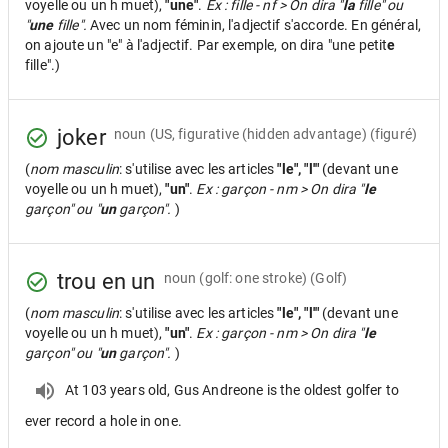
voyelle ou un h muet),
"une"
.
Ex : fille - nf > On dira "
la
fille" ou
"
une
fille".
Avec un nom féminin, l'adjectif s'accorde. En général,
on ajoute un "e" à l'adjectif. Par exemple, on dira "une petit
e
fille".)
joker
noun
(US, figurative (hidden advantage) (figuré)
(
nom masculin
: s'utilise avec les articles
"le", "l'"
(devant une
voyelle ou un h muet),
"un"
.
Ex : garçon - nm > On dira "
le
garçon" ou "
un
garçon".
)
trou en un
noun
(golf: one stroke) (Golf)
(
nom masculin
: s'utilise avec les articles
"le", "l'"
(devant une
voyelle ou un h muet),
"un"
.
Ex : garçon - nm > On dira "
le
garçon" ou "
un
garçon".
)
At 103 years old, Gus Andreone is the oldest golfer to
ever record a hole in one.