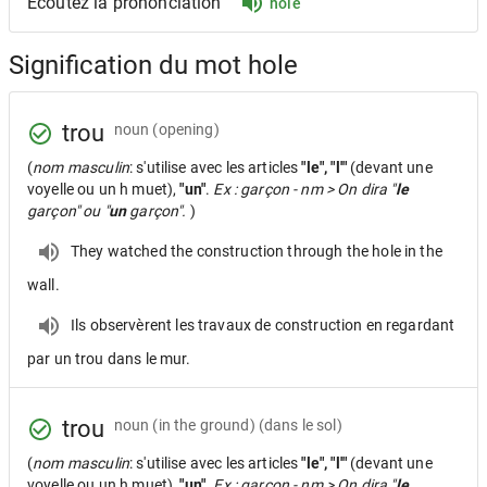
Écoutez la prononciation
hole
Signification du mot hole
trou
noun
(opening)
(
nom masculin
: s'utilise avec les articles
"le", "l'"
(devant une
voyelle ou un h muet),
"un"
.
Ex : garçon - nm > On dira "
le
garçon" ou "
un
garçon".
)
They watched the construction through the hole in the
wall.
Ils observèrent les travaux de construction en regardant
par un trou dans le mur.
trou
noun
(in the ground) (dans le sol)
(
nom masculin
: s'utilise avec les articles
"le", "l'"
(devant une
voyelle ou un h muet),
"un"
.
Ex : garçon - nm > On dira "
le