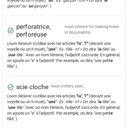
voyelle ou un h muet),
"un"
.
Ex : garçon - nm > On dira "
le
garçon" ou "
un
garçon".
)
perforatrice,
noun
(device for making holes
in documents)
perforeuse
(
nom féminin
: s'utilise avec les articles
"la", "l'"
(devant une
voyelle ou un h muet),
"une"
.
Ex : fille - nf > On dira "
la
fille" ou
"
une
fille".
Avec un nom féminin, l'adjectif s'accorde. En général,
on ajoute un "e" à l'adjectif. Par exemple, on dira "une petit
e
fille".)
scie cloche
noun
(rotary saw)
(
nom féminin
: s'utilise avec les articles
"la", "l'"
(devant une
voyelle ou un h muet),
"une"
.
Ex : fille - nf > On dira "
la
fille" ou
"
une
fille".
Avec un nom féminin, l'adjectif s'accorde. En général,
on ajoute un "e" à l'adjectif. Par exemple, on dira "une petit
e
fille".)