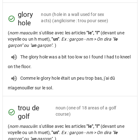
glory
noun
(hole in a wall used for sex
acts) (anglicisme : trou pour sexe)
hole
(
nom masculin
: s'utilise avec les articles
"le", "l'"
(devant une
voyelle ou un h muet),
"un"
.
Ex : garçon - nm > On dira "
le
garçon" ou "
un
garçon".
)
The glory hole was a bit too low so I found I had to kneel
on the floor.
Comme le glory hole était un peu trop bas, j'ai dû
m'agenouiller sur le sol.
trou de
noun
(one of 18 areas of a golf
course)
golf
(
nom masculin
: s'utilise avec les articles
"le", "l'"
(devant une
voyelle ou un h muet),
"un"
.
Ex : garçon - nm > On dira "
le
garçon" ou "
un
garçon".
)