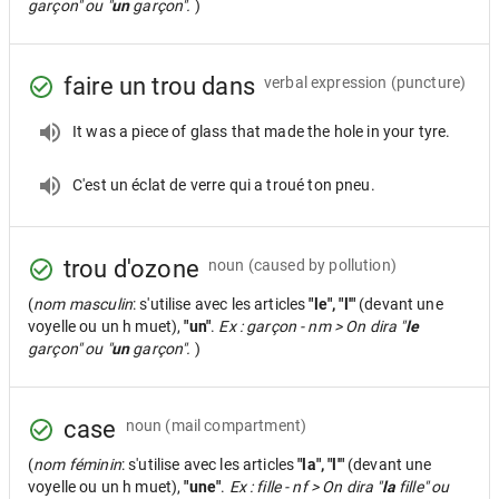
garçon" ou "
un
garçon".
)
faire un trou dans
verbal expression
(puncture)
It was a piece of glass that made the hole in your tyre.
C'est un éclat de verre qui a troué ton pneu.
trou d'ozone
noun
(caused by pollution)
(
nom masculin
: s'utilise avec les articles
"le", "l'"
(devant une
voyelle ou un h muet),
"un"
.
Ex : garçon - nm > On dira "
le
garçon" ou "
un
garçon".
)
case
noun
(mail compartment)
(
nom féminin
: s'utilise avec les articles
"la", "l'"
(devant une
voyelle ou un h muet),
"une"
.
Ex : fille - nf > On dira "
la
fille" ou