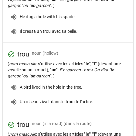
garçon" ou "
un
garçon".
)
He dug a hole with his spade.
Il creusa un trou avec sa pelle.
trou
noun
(hollow)
(
nom masculin
: s'utilise avec les articles
"le", "l'"
(devant une
voyelle ou un h muet),
"un"
.
Ex : garçon - nm > On dira "
le
garçon" ou "
un
garçon".
)
A bird lived in the hole in the tree.
Un oiseau vivait dans le trou de l'arbre.
trou
noun
(in a road) (dans la route)
(
nom masculin
: s'utilise avec les articles
"le", "l'"
(devant une