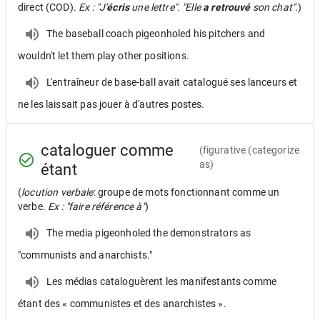
direct (COD).
Ex : "J'
écris
une lettre". "Elle
a retrouvé
son chat".
)
The baseball coach pigeonholed his pitchers and
wouldn't let them play other positions.
L'entraîneur de base-ball avait catalogué ses lanceurs et
ne les laissait pas jouer à d'autres postes.
cataloguer comme
(figurative (categorize
as)
étant
(
locution verbale
: groupe de mots fonctionnant comme un
verbe.
Ex : "faire référence à"
)
The media pigeonholed the demonstrators as
"communists and anarchists."
Les médias cataloguèrent les manifestants comme
étant des « communistes et des anarchistes ».