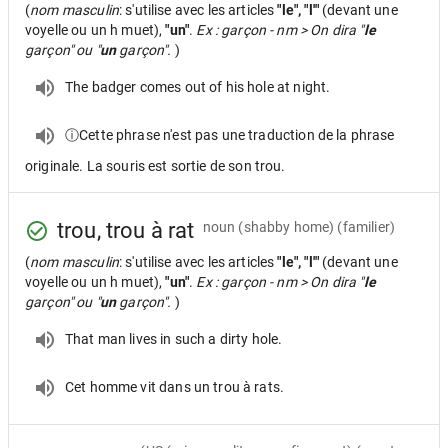
(
nom masculin
: s'utilise avec les articles
"le", "l'"
(devant une
voyelle ou un h muet),
"un"
.
Ex : garçon - nm > On dira "
le
garçon" ou "
un
garçon".
)
The badger comes out of his hole at night.
ⓘCette phrase n'est pas une traduction de la phrase
originale. La souris est sortie de son trou.
trou, trou à rat
noun
(shabby home) (familier)
(
nom masculin
: s'utilise avec les articles
"le", "l'"
(devant une
voyelle ou un h muet),
"un"
.
Ex : garçon - nm > On dira "
le
garçon" ou "
un
garçon".
)
That man lives in such a dirty hole.
Cet homme vit dans un trou à rats.