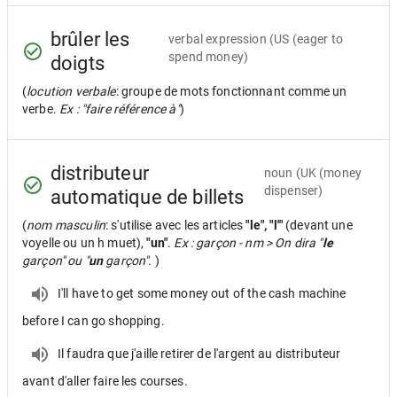
brûler les
verbal expression
(US (eager to
spend money)
doigts
(
locution verbale
: groupe de mots fonctionnant comme un
verbe.
Ex : "faire référence à"
)
distributeur
noun
(UK (money
dispenser)
automatique de billets
(
nom masculin
: s'utilise avec les articles
"le", "l'"
(devant une
voyelle ou un h muet),
"un"
.
Ex : garçon - nm > On dira "
le
garçon" ou "
un
garçon".
)
I'll have to get some money out of the cash machine
before I can go shopping.
Il faudra que j'aille retirer de l'argent au distributeur
avant d'aller faire les courses.