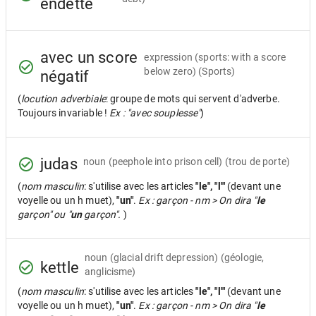
endetté
avec un score
expression
(sports: with a score
below zero) (Sports)
négatif
(
locution adverbiale
: groupe de mots qui servent d'adverbe.
Toujours invariable !
Ex : "avec souplesse"
)
judas
noun
(peephole into prison cell) (trou de porte)
(
nom masculin
: s'utilise avec les articles
"le", "l'"
(devant une
voyelle ou un h muet),
"un"
.
Ex : garçon - nm > On dira "
le
garçon" ou "
un
garçon".
)
noun
(glacial drift depression) (géologie,
kettle
anglicisme)
(
nom masculin
: s'utilise avec les articles
"le", "l'"
(devant une
voyelle ou un h muet),
"un"
.
Ex : garçon - nm > On dira "
le