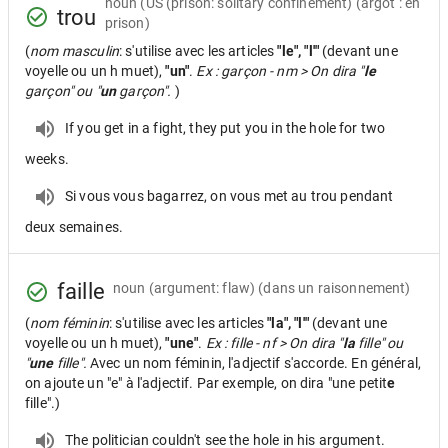
noun
(US (prison: solitary confinement) (argot : en
trou
prison)
(
nom masculin
: s'utilise avec les articles
"le", "l'"
(devant une
voyelle ou un h muet),
"un"
.
Ex : garçon - nm > On dira "
le
garçon" ou "
un
garçon".
)
If you get in a fight, they put you in the hole for two
weeks.
Si vous vous bagarrez, on vous met au trou pendant
deux semaines.
faille
noun
(argument: flaw) (dans un raisonnement)
(
nom féminin
: s'utilise avec les articles
"la", "l'"
(devant une
voyelle ou un h muet),
"une"
.
Ex : fille - nf > On dira "
la
fille" ou
"
une
fille".
Avec un nom féminin, l'adjectif s'accorde. En général,
on ajoute un "e" à l'adjectif. Par exemple, on dira "une petit
e
fille".)
The politician couldn't see the hole in his argument.