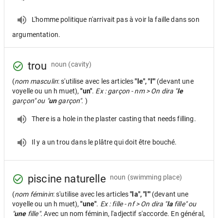
L'homme politique n'arrivait pas à voir la faille dans son
argumentation.
trou
noun
(cavity)
(
nom masculin
: s'utilise avec les articles
"le", "l'"
(devant une
voyelle ou un h muet),
"un"
.
Ex : garçon - nm > On dira "
le
garçon" ou "
un
garçon".
)
There is a hole in the plaster casting that needs filling.
Il y a un trou dans le plâtre qui doit être bouché.
piscine naturelle
noun
(swimming place)
(
nom féminin
: s'utilise avec les articles
"la", "l'"
(devant une
voyelle ou un h muet),
"une"
.
Ex : fille - nf > On dira "
la
fille" ou
"
une
fille".
Avec un nom féminin, l'adjectif s'accorde. En général,