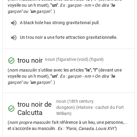
voyelle ou un h muet),
"un"
.
Ex : garçon - nm > On dira "
le
garçon" ou "
un
garçon".
)
A black hole has strong gravitational pull.
Un trou noir a une forte attraction gravitationnelle.
trou noir
noun
(figurative (void) (figuré)
(
nom masculin
: s'utilise avec les articles
"le", "l'"
(devant une
voyelle ou un h muet),
"un"
.
Ex : garçon - nm > On dira "
le
garçon" ou "
un
garçon".
)
noun
(18th century
trou noir de
dungeon) (Histoire : cachot du Fort
Calcutta
William)
(
nom propre masculin
: fait référence à un lieu, une personne,...
et s'accorde au masculin.
Ex : "Paris, Canada, Louis XVI"
)