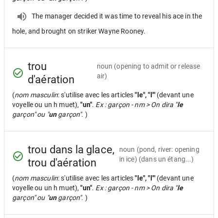
The manager decided it was time to reveal his ace in the
hole, and brought on striker Wayne Rooney.
trou
noun
(opening to admit or release
air)
d'aération
(
nom masculin
: s'utilise avec les articles
"le", "l'"
(devant une
voyelle ou un h muet),
"un"
.
Ex : garçon - nm > On dira "
le
garçon" ou "
un
garçon".
)
trou dans la glace,
noun
(pond, river: opening
in ice) (dans un étang...)
trou d'aération
(
nom masculin
: s'utilise avec les articles
"le", "l'"
(devant une
voyelle ou un h muet),
"un"
.
Ex : garçon - nm > On dira "
le
garçon" ou "
un
garçon".
)