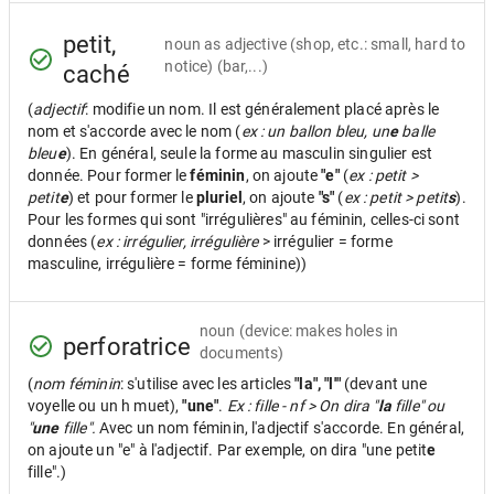
petit,
noun as adjective
(shop, etc.: small, hard to
notice) (bar,...)
caché
(
adjectif
: modifie un nom. Il est généralement placé après le
nom et s'accorde avec le nom (
ex : un ballon bleu, un
e
balle
bleu
e
). En général, seule la forme au masculin singulier est
donnée. Pour former le
féminin
, on ajoute
"e"
(
ex : petit >
petit
e
) et pour former le
pluriel
, on ajoute
"s"
(
ex : petit > petit
s
).
Pour les formes qui sont "irrégulières" au féminin, celles-ci sont
données (
ex : irrégulier, irrégulière
> irrégulier = forme
masculine, irrégulière = forme féminine))
noun
(device: makes holes in
perforatrice
documents)
(
nom féminin
: s'utilise avec les articles
"la", "l'"
(devant une
voyelle ou un h muet),
"une"
.
Ex : fille - nf > On dira "
la
fille" ou
"
une
fille".
Avec un nom féminin, l'adjectif s'accorde. En général,
on ajoute un "e" à l'adjectif. Par exemple, on dira "une petit
e
fille".)