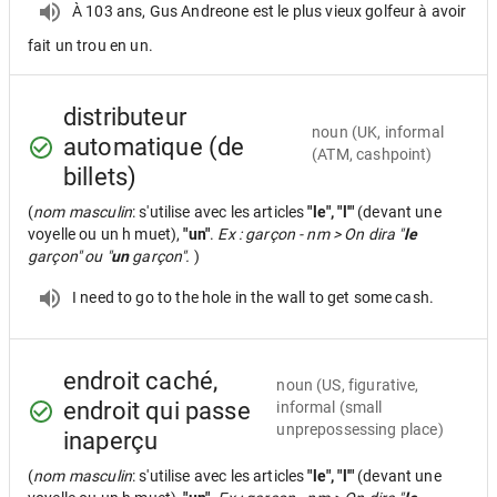
À 103 ans, Gus Andreone est le plus vieux golfeur à avoir
fait un trou en un.
distributeur
noun
(UK, informal
automatique (de
(ATM, cashpoint)
billets)
(
nom masculin
: s'utilise avec les articles
"le", "l'"
(devant une
voyelle ou un h muet),
"un"
.
Ex : garçon - nm > On dira "
le
garçon" ou "
un
garçon".
)
I need to go to the hole in the wall to get some cash.
endroit caché,
noun
(US, figurative,
endroit qui passe
informal (small
unprepossessing place)
inaperçu
(
nom masculin
: s'utilise avec les articles
"le", "l'"
(devant une