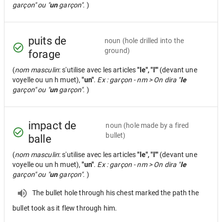
garçon" ou "
un
garçon".
)
puits de
noun
(hole drilled into the
ground)
forage
(
nom masculin
: s'utilise avec les articles
"le", "l'"
(devant une
voyelle ou un h muet),
"un"
.
Ex : garçon - nm > On dira "
le
garçon" ou "
un
garçon".
)
impact de
noun
(hole made by a fired
bullet)
balle
(
nom masculin
: s'utilise avec les articles
"le", "l'"
(devant une
voyelle ou un h muet),
"un"
.
Ex : garçon - nm > On dira "
le
garçon" ou "
un
garçon".
)
The bullet hole through his chest marked the path the
bullet took as it flew through him.