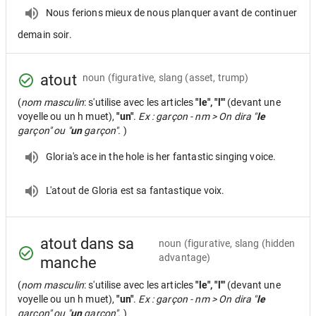
Nous ferions mieux de nous planquer avant de continuer
demain soir.
atout
noun
(figurative, slang (asset, trump)
(
nom masculin
: s'utilise avec les articles
"le", "l'"
(devant une
voyelle ou un h muet),
"un"
.
Ex : garçon - nm > On dira "
le
garçon" ou "
un
garçon".
)
Gloria's ace in the hole is her fantastic singing voice.
L'atout de Gloria est sa fantastique voix.
atout dans sa
noun
(figurative, slang (hidden
advantage)
manche
(
nom masculin
: s'utilise avec les articles
"le", "l'"
(devant une
voyelle ou un h muet),
"un"
.
Ex : garçon - nm > On dira "
le
garçon" ou "
un
garçon".
)