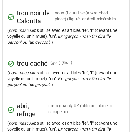
trou noir de
noun
(figurative (a wretched
place) (figuré : endroit misérable)
Calcutta
(
nom masculin
: s'utilise avec les articles
"le", "l'"
(devant une
voyelle ou un h muet),
"un"
.
Ex : garçon - nm > On dira "
le
garçon" ou "
un
garçon".
)
trou caché
(golf) (Golf)
(
nom masculin
: s'utilise avec les articles
"le", "l'"
(devant une
voyelle ou un h muet),
"un"
.
Ex : garçon - nm > On dira "
le
garçon" ou "
un
garçon".
)
abri,
noun
(mainly UK (hideout, place to
escape to)
refuge
(
nom masculin
: s'utilise avec les articles
"le", "l'"
(devant une
voyelle ou un h muet),
"un"
.
Ex : garçon - nm > On dira "
le