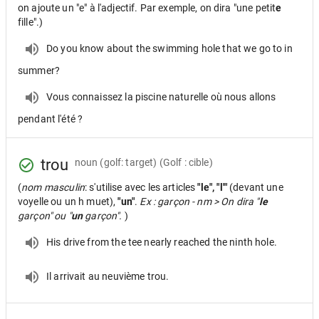
on ajoute un "e" à l'adjectif. Par exemple, on dira "une petit
e
fille".)
Do you know about the swimming hole that we go to in
summer?
Vous connaissez la piscine naturelle où nous allons
pendant l'été ?
trou
noun
(golf: target) (Golf : cible)
(
nom masculin
: s'utilise avec les articles
"le", "l'"
(devant une
voyelle ou un h muet),
"un"
.
Ex : garçon - nm > On dira "
le
garçon" ou "
un
garçon".
)
His drive from the tee nearly reached the ninth hole.
Il arrivait au neuvième trou.