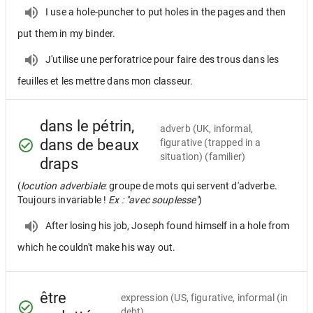
I use a hole-puncher to put holes in the pages and then
put them in my binder.
J'utilise une perforatrice pour faire des trous dans les
feuilles et les mettre dans mon classeur.
dans le pétrin,
adverb
(UK, informal,
dans de beaux
figurative (trapped in a
situation) (familier)
draps
(
locution adverbiale
: groupe de mots qui servent d'adverbe.
Toujours invariable !
Ex : "avec souplesse"
)
After losing his job, Joseph found himself in a hole from
which he couldn't make his way out.
être
expression
(US, figurative, informal (in
debt)