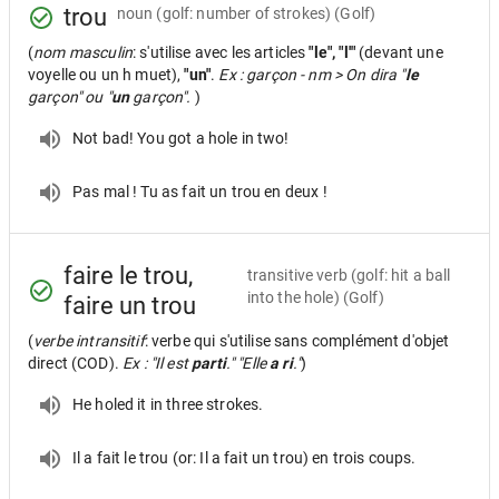
trou
noun
(golf: number of strokes) (Golf)
(
nom masculin
: s'utilise avec les articles
"le", "l'"
(devant une
voyelle ou un h muet),
"un"
.
Ex : garçon - nm > On dira "
le
garçon" ou "
un
garçon".
)
Not bad! You got a hole in two!
Pas mal ! Tu as fait un trou en deux !
faire le trou,
transitive verb
(golf: hit a ball
into the hole) (Golf)
faire un trou
(
verbe intransitif
: verbe qui s'utilise sans complément d'objet
direct (COD).
Ex : "Il est
parti
." "Elle
a ri
."
)
He holed it in three strokes.
Il a fait le trou (or: Il a fait un trou) en trois coups.