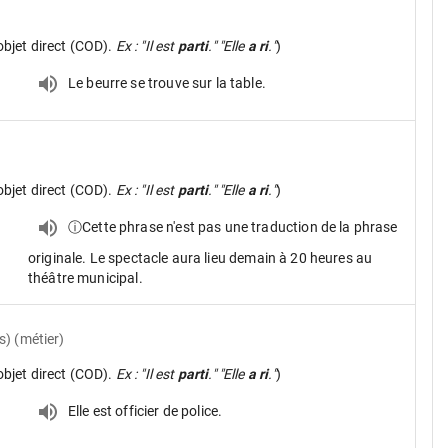
objet direct (COD).
Ex : "Il est
parti
." "Elle
a ri
."
)
Le beurre se trouve sur la table.
objet direct (COD).
Ex : "Il est
parti
." "Elle
a ri
."
)
ⓘCette phrase n'est pas une traduction de la phrase
originale. Le spectacle aura lieu demain à 20 heures au
théâtre municipal.
) (métier)
objet direct (COD).
Ex : "Il est
parti
." "Elle
a ri
."
)
Elle est officier de police.