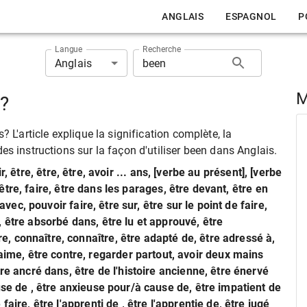
ANGLAIS
ESPAGNOL
P
Langue
Recherche
Anglais
M
s?
 L'article explique la signification complète, la
es instructions sur la façon d'utiliser been dans Anglais.
ir, être, être, être, avoir ... ans, [verbe au présent], [verbe
, être, faire, être dans les parages, être devant, être en
avec, pouvoir faire, être sur, être sur le point de faire,
 être absorbé dans, être lu et approuvé, être
 connaître, connaître, être adapté de, être adressé à,
e, être contre, regarder partout, avoir deux mains
re ancré dans, être de l'histoire ancienne, être énervé
use de , être anxieuse pour/à cause de, être impatient de
aire, être l'apprenti de , être l'apprentie de, être jugé