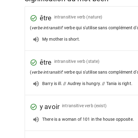
être
intransitive verb
(nature)
(
verbe intransitif
: verbe qui s'utilise sans complément d'
My mother is short.
être
intransitive verb
(state)
(
verbe intransitif
: verbe qui s'utilise sans complément d'
Barry is ill. // Audrey is hungry. // Tania is right.
y avoir
intransitive verb
(exist)
There is a woman of 101 in the house opposite.