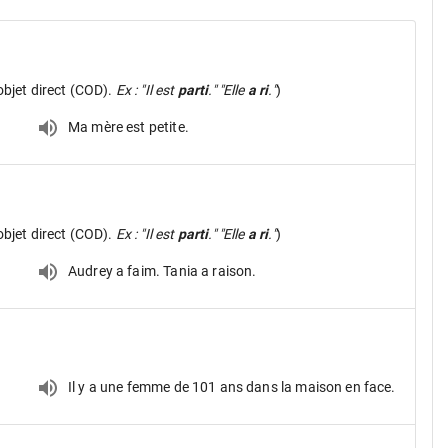
objet direct (COD).
Ex : "Il est
parti
." "Elle
a ri
."
)
Ma mère est petite.
objet direct (COD).
Ex : "Il est
parti
." "Elle
a ri
."
)
Audrey a faim. Tania a raison.
Il y a une femme de 101 ans dans la maison en face.