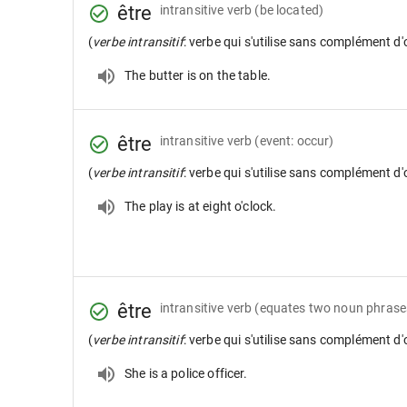
être
intransitive verb
(be located)
(
verbe intransitif
: verbe qui s'utilise sans complément d'
The butter is on the table.
être
intransitive verb
(event: occur)
(
verbe intransitif
: verbe qui s'utilise sans complément d'
The play is at eight o'clock.
être
intransitive verb
(equates two noun phrases
(
verbe intransitif
: verbe qui s'utilise sans complément d'
She is a police officer.