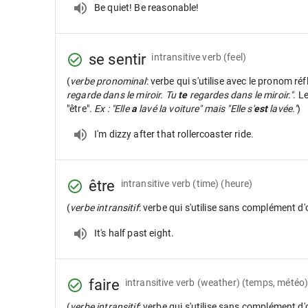
Be quiet! Be reasonable!
se sentir
intransitive verb
(feel)
(
verbe pronominal
: verbe qui s'utilise avec le pronom réf
regarde dans le miroir. Tu
te
regardes dans le miroir."
. L
"être".
Ex : "Elle
a
lavé la voiture" mais "Elle s'
est
lavée."
)
I'm dizzy after that rollercoaster ride.
être
intransitive verb
(time) (heure)
(
verbe intransitif
: verbe qui s'utilise sans complément d'
It's half past eight.
faire
intransitive verb
(weather) (temps, météo
(
verbe intransitif
: verbe qui s'utilise sans complément d'