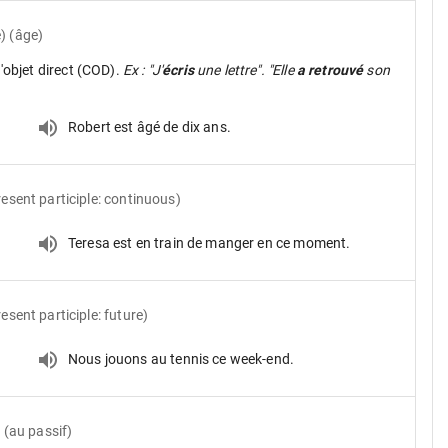
) (âge)
d'objet direct (COD).
Ex : "J'
écris
une lettre". "Elle
a retrouvé
son
Robert est âgé de dix ans.
resent participle: continuous)
Teresa est en train de manger en ce moment.
esent participle: future)
Nous jouons au tennis ce week-end.
) (au passif)