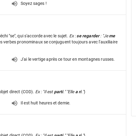
Soyez sages !
léchi "se", qui s'accorde avec le sujet.
Ex :
se regarder
: "Je
me
es verbes pronominaux se conjuguent toujours avec l'auxiliaire
J'ai le vertige après ce tour en montagnes russes.
objet direct (COD).
Ex : "Il est
parti
." "Elle
a ri
."
)
Il est huit heures et demie.
)
objet direct (COD).
Ex : "Il est
parti
." "Elle
a ri
."
)