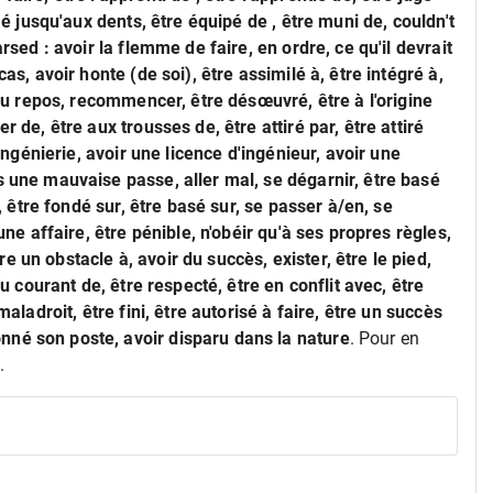
rmé jusqu'aux dents, être équipé de , être muni de, couldn't
arsed : avoir la flemme de faire, en ordre, ce qu'il devrait
as, avoir honte (de soi), être assimilé à, être intégré à,
e au repos, recommencer, être désœuvré, être à l'origine
r de, être aux trousses de, être attiré par, être attiré
 ingénierie, avoir une licence d'ingénieur, avoir une
s une mauvaise passe, aller mal, se dégarnir, être basé
à, être fondé sur, être basé sur, se passer à/en, se
 une affaire, être pénible, n'obéir qu'à ses propres règles,
 un obstacle à, avoir du succès, exister, être le pied,
au courant de, être respecté, être en conflit avec, être
maladroit, être fini, être autorisé à faire, être un succès
nné son poste, avoir disparu dans la nature
. Pour en
.