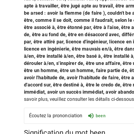
apte à travailler, être jugé apte au travail, être a
be arsed : avoir la flemme (de faire ), couldn't be 
être, comme il se doit, comme il faudrait, selon le c
être associé à, être étonné par, être à l'aise, êtr
de, être au fond de, être en désaccord avec, différe
par, être attiré par, licence d'ingénieur, licence en
licence en ingénierie, être mauvais en/à, être dan
à/en, être installé à/en, être basé à, être installé 
dérouler à/en, s'inspirer de, être une affaire, être
être un homme, être un homme, faire partie de, être
avoir l'habitude de, avoir l'habitude de faire, être 
d'accord sur, être destiné à, être le credo de, être 
immédiat, avoir un succès immédiat, avoir abando
savoir plus, veuillez consulter les détails ci-dessous
Écoutez la prononciation
been
Signification du mot been