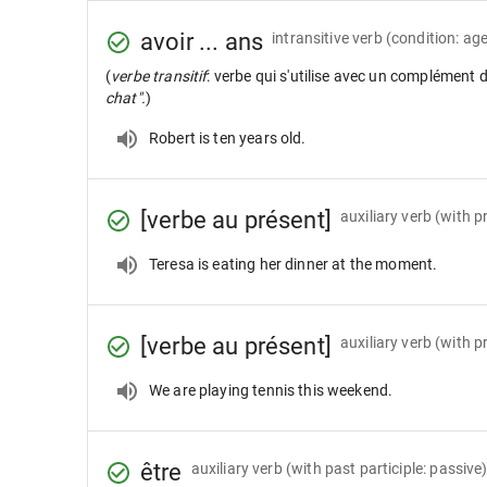
avoir ... ans
intransitive verb
(condition: age
(
verbe transitif
: verbe qui s'utilise avec un complément 
chat".
)
Robert is ten years old.
[verbe au présent]
auxiliary verb
(with p
Teresa is eating her dinner at the moment.
[verbe au présent]
auxiliary verb
(with pr
We are playing tennis this weekend.
être
auxiliary verb
(with past participle: passive