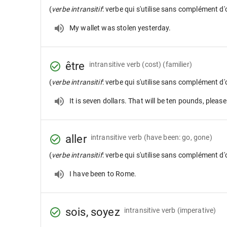
(
verbe intransitif
: verbe qui s'utilise sans complément d'
My wallet was stolen yesterday.
être
intransitive verb
(cost) (familier)
(
verbe intransitif
: verbe qui s'utilise sans complément d'
It is seven dollars. That will be ten pounds, please
aller
intransitive verb
(have been: go, gone)
(
verbe intransitif
: verbe qui s'utilise sans complément d'
I have been to Rome.
sois, soyez
intransitive verb
(imperative)