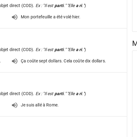
objet direct (COD).
Ex : "Il est
parti
." "Elle
a ri
."
)
Mon portefeuille a été volé hier.
M
objet direct (COD).
Ex : "Il est
parti
." "Elle
a ri
."
)
.
Ça coûte sept dollars. Cela coûte dix dollars.
objet direct (COD).
Ex : "Il est
parti
." "Elle
a ri
."
)
Je suis allé à Rome.