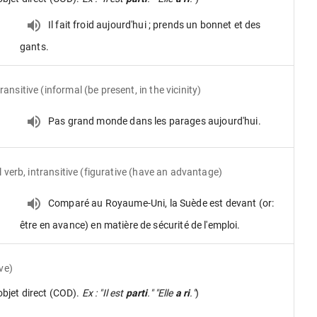
Il fait froid aujourd'hui ; prends un bonnet et des
gants.
transitive
(informal (be present, in the vicinity)
Pas grand monde dans les parages aujourd'hui.
 verb, intransitive
(figurative (have an advantage)
f
Comparé au Royaume-Uni, la Suède est devant (or:
être en avance) en matière de sécurité de l'emploi.
ve)
objet direct (COD).
Ex : "Il est
parti
." "Elle
a ri
."
)