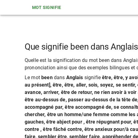
MOT SIGNIFIE
Que signifie been dans Anglai
Quelle est la signification du mot been dans Anglais?
prononciation ainsi que des exemples bilingues et d
Le mot
been
dans
Anglais
signifie
être, être, y avo
au présent], être, être, aller, sois, soyez, se sentir
avance, arriver, être de retour, ne rien avoir à voir 
être au-dessus de, passer au-dessus de la tête de,
accompagné par, être accompagné de, se connaître,
chercher, être un homme/une femme comme les aim
gauches, être abject pour , être répugnant pour, êt
contre , être fâché contre, être anxieux pour/à ca
faire, sembler être, sembler faire, appréhender de f