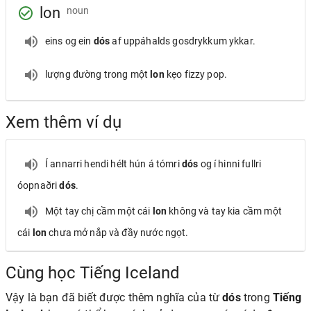
lon
noun
eins og ein
dós
af uppáhalds gosdrykkum ykkar.
lượng đường trong một
lon
kẹo fizzy pop.
Xem thêm ví dụ
Í annarri hendi hélt hún á tómri
dós
og í hinni fullri
óopnaðri
dós
.
Một tay chị cầm một cái
lon
không và tay kia cầm một
cái
lon
chưa mở nắp và đầy nước ngọt.
Cùng học Tiếng Iceland
Vậy là bạn đã biết được thêm nghĩa của từ
dós
trong
Tiếng