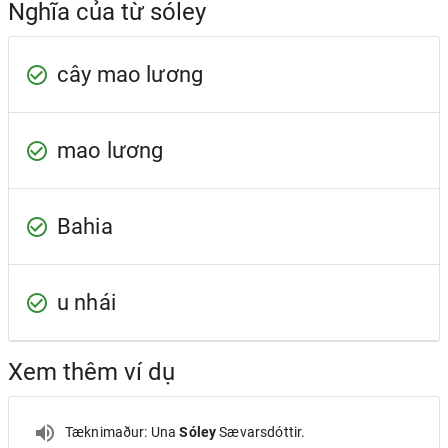
Nghĩa của từ sóley
cây mao lương
mao lương
Bahia
u nhái
Xem thêm ví dụ
Tæknimaður: Una
Sóley
Sævarsdóttir.