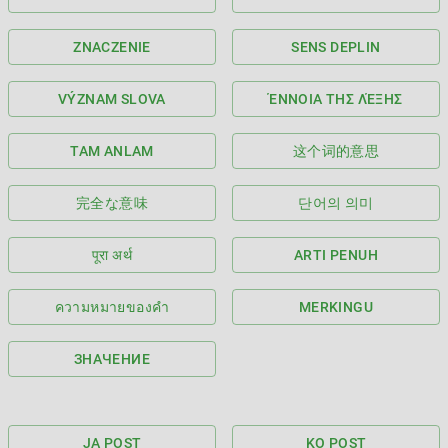
ZNACZENIE
SENS DEPLIN
VÝZNAM SLOVA
ΈΝΝΟΙΑ ΤΗΣ ΛΈΞΗΣ
TAM ANLAM
这个词的意思
完全な意味
단어의 의미
पूरा अर्थ
ARTI PENUH
ความหมายของคำ
MERKINGU
ЗНАЧЕНИЕ
JA POST
KO POST