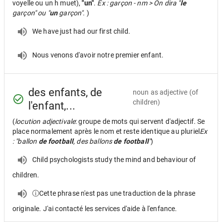
voyelle ou un h muet),
"un"
.
Ex : garçon - nm > On dira "
le
garçon" ou "
un
garçon".
)
We have just had our first child.
Nous venons d'avoir notre premier enfant.
des enfants, de
noun as adjective
(of
children)
l'enfant,...
(
locution adjectivale
: groupe de mots qui servent d'adjectif. Se
place normalement après le nom et reste identique au pluriel
Ex
: "ballon
de football
, des ballons
de football
"
)
Child psychologists study the mind and behaviour of
children.
ⓘCette phrase n'est pas une traduction de la phrase
originale. J'ai contacté les services d'aide à l'enfance.