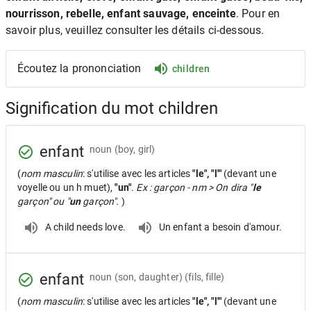
nourrisson, rebelle, enfant sauvage, enceinte
. Pour en
savoir plus, veuillez consulter les détails ci-dessous.
Écoutez la prononciation
children
Signification du mot children
enfant
noun
(boy, girl)
(
nom masculin
: s'utilise avec les articles
"le", "l'"
(devant une
voyelle ou un h muet),
"un"
.
Ex : garçon - nm > On dira "
le
garçon" ou "
un
garçon".
)
A child needs love.
Un enfant a besoin d'amour.
enfant
noun
(son, daughter) (fils, fille)
(
nom masculin
: s'utilise avec les articles
"le", "l'"
(devant une