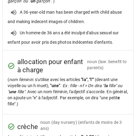
garçon" ou "
un
garçon".
)
A 36-year-old man has been charged with child abuse
and making indecent images of children.
Un homme de 36 ans a été inculpé d'abus sexuel sur
enfant pour avoir pris des photos indécentes d'enfants.
allocation pour enfant
noun
(law: benefit to
parents)
à charge
(
nom féminin
: s'utilise avec les articles
"la", "l'"
(devant une
voyelle ou un h muet),
"une"
.
Ex : fille - nf > On dira "
la
fille" ou
"
une
fille".
Avec un nom féminin, l'adjectif s'accorde. En général,
on ajoute un "e" à l'adjectif. Par exemple, on dira "une petit
e
fille".)
noun
(day nursery) (enfants de moins de 3
crèche
ans)