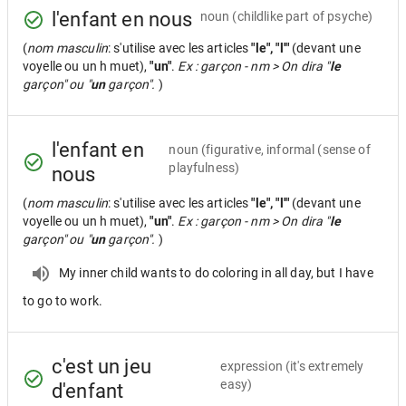
l'enfant en nous
noun
(childlike part of psyche)
(
nom masculin
: s'utilise avec les articles
"le", "l'"
(devant une
voyelle ou un h muet),
"un"
.
Ex : garçon - nm > On dira "
le
garçon" ou "
un
garçon".
)
l'enfant en
noun
(figurative, informal (sense of
playfulness)
nous
(
nom masculin
: s'utilise avec les articles
"le", "l'"
(devant une
voyelle ou un h muet),
"un"
.
Ex : garçon - nm > On dira "
le
garçon" ou "
un
garçon".
)
My inner child wants to do coloring in all day, but I have
to go to work.
c'est un jeu
expression
(it's extremely
easy)
d'enfant