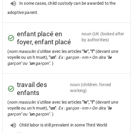
In some cases, child custody can be awarded to the
adoptive parent.
enfant placé en
noun
(UK (looked after
by authorities)
foyer, enfant placé
(
nom masculin
: s'utilise avec les articles
"le", "l'"
(devant une
voyelle ou un h muet),
"un"
.
Ex : garçon - nm > On dira "
le
garçon" ou "
un
garçon".
)
travail des
noun
(children: forced
working)
enfants
(
nom masculin
: s'utilise avec les articles
"le", "l'"
(devant une
voyelle ou un h muet),
"un"
.
Ex : garçon - nm > On dira "
le
garçon" ou "
un
garçon".
)
Child labor is still prevalent in some Third World