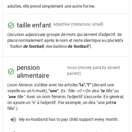
adultes, elle prend simplement une autre forme.
taille enfant
adjective
(miniature, small)
(
locution adjectivale
: groupe de mots qui servent d'adjectif. Se
place normalement après le nom et reste identique au pluriel
Ex
: "ballon
de football
, des ballons
de football
"
)
pension
noun
(money paid by absent
parent)
alimentaire
(
nom féminin
: s'utilise avec les articles
"la", "l'"
(devant une
voyelle ou un h muet),
"une"
.
Ex : fille - nf > On dira "
la
fille" ou
"
une
fille".
Avec un nom féminin, l'adjectif s'accorde. En général,
on ajoute un "e" à l'adjectif. Par exemple, on dira "une petit
e
fille".)
My ex-husband has to pay child support every month.