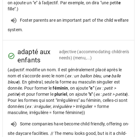
on ajoute un "e" à l'adjectif. Par exemple, on dira "une petit
e
fille".)
Foster parents are an important part of the child welfare
system.
adapté aux
adjective
(accommodating children's
needs) (menu,...)
enfants
(
adjectif
: modifie un nom. Il est généralement placé après le
nom et s'accorde avec le nom (
ex : un ballon bleu, un
e
balle
bleu
e
). En général, seule la forme au masculin singulier est
donnée. Pour former le
féminin
, on ajoute
"e"
(
ex : petit >
petit
e
) et pour former le
pluriel
, on ajoute
"s"
(
ex : petit > petit
s
).
Pour les formes qui sont "irrégulières" au féminin, celles-ci sont
données (
ex : irrégulier, irrégulière
> irrégulier = forme
masculine, irrégulière = forme féminine))
Some companies have become child friendly, offering on-
site daycare facilities. // The menu looks good, but is it a child-