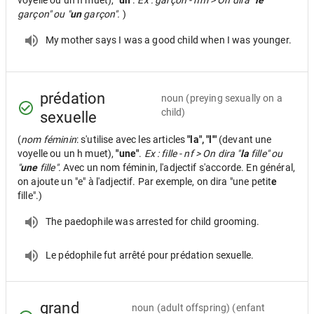
voyelle ou un h muet),
"un"
.
Ex : garçon - nm > On dira "
le
garçon" ou "
un
garçon".
)
My mother says I was a good child when I was younger.
prédation
noun
(preying sexually on a
child)
sexuelle
(
nom féminin
: s'utilise avec les articles
"la", "l'"
(devant une
voyelle ou un h muet),
"une"
.
Ex : fille - nf > On dira "
la
fille" ou
"
une
fille".
Avec un nom féminin, l'adjectif s'accorde. En général,
on ajoute un "e" à l'adjectif. Par exemple, on dira "une petit
e
fille".)
The paedophile was arrested for child grooming.
Le pédophile fut arrêté pour prédation sexuelle.
grand
noun
(adult offspring) (enfant