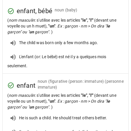
enfant, bébé
noun
(baby)
(
nom masculin
: s'utilise avec les articles
"le", "l'"
(devant une
voyelle ou un h muet),
"un"
.
Ex : garçon - nm > On dira "
le
garçon" ou "
un
garçon".
)
The child was born only a few months ago.
L'enfant (or: Le bébé) est né il y a quelques mois
seulement.
noun
(figurative (person: immature) (personne
enfant
immature)
(
nom masculin
: s'utilise avec les articles
"le", "l'"
(devant une
voyelle ou un h muet),
"un"
.
Ex : garçon - nm > On dira "
le
garçon" ou "
un
garçon".
)
He is such a child. He should treat others better.