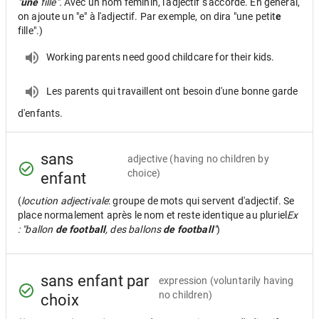
"
une
fille".
Avec un nom féminin, l'adjectif s'accorde. En général,
on ajoute un "e" à l'adjectif. Par exemple, on dira "une petit
e
fille".)
Working parents need good childcare for their kids.
Les parents qui travaillent ont besoin d'une bonne garde
d'enfants.
sans
adjective
(having no children by
choice)
enfant
(
locution adjectivale
: groupe de mots qui servent d'adjectif. Se
place normalement après le nom et reste identique au pluriel
Ex
: "ballon
de football
, des ballons
de football
"
)
sans enfant par
expression
(voluntarily having
no children)
choix