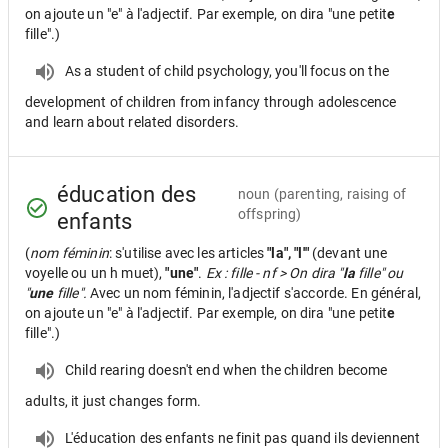
on ajoute un "e" à l'adjectif. Par exemple, on dira "une petit
e
fille".)
As a student of child psychology, you'll focus on the
development of children from infancy through adolescence
and learn about related disorders.
éducation des
noun
(parenting, raising of
offspring)
enfants
(
nom féminin
: s'utilise avec les articles
"la", "l'"
(devant une
voyelle ou un h muet),
"une"
.
Ex : fille - nf > On dira "
la
fille" ou
"
une
fille".
Avec un nom féminin, l'adjectif s'accorde. En général,
on ajoute un "e" à l'adjectif. Par exemple, on dira "une petit
e
fille".)
Child rearing doesn't end when the children become
adults, it just changes form.
L'éducation des enfants ne finit pas quand ils deviennent