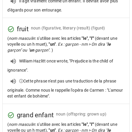
Il agit vraiment comme un enfant. Il devrait avoir plus
d'égards pour son entourage.
fruit
noun
(figurative, literary (result) (figuré)
(
nom masculin
: s'utilise avec les articles
"le", "l'"
(devant une
voyelle ou un h muet),
"un"
.
Ex : garçon - nm > On dira "
le
garçon" ou "
un
garçon".
)
William Hazlitt once wrote, "Prejudice is the child of
ignorance".
ⓘCette phrase n'est pas une traduction de la phrase
originale. Comme nous le rappelle l'opéra de Carmen : "L'amour
est enfant de bohème".
grand enfant
noun
(offspring: grown up)
(
nom masculin
: s'utilise avec les articles
"le", "l'"
(devant une
voyelle ou un h muet),
"un"
.
Ex : garçon - nm > On dira "
le