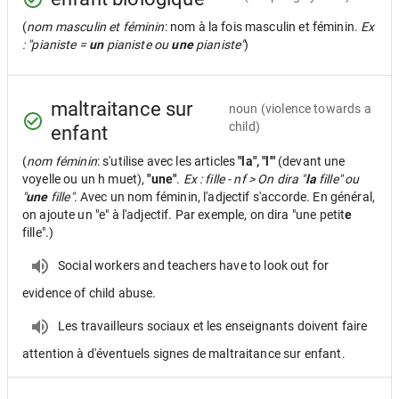
(
nom masculin et féminin
: nom à la fois masculin et féminin.
Ex
: "pianiste =
un
pianiste ou
une
pianiste"
)
maltraitance sur
noun
(violence towards a
child)
enfant
(
nom féminin
: s'utilise avec les articles
"la", "l'"
(devant une
voyelle ou un h muet),
"une"
.
Ex : fille - nf > On dira "
la
fille" ou
"
une
fille".
Avec un nom féminin, l'adjectif s'accorde. En général,
on ajoute un "e" à l'adjectif. Par exemple, on dira "une petit
e
fille".)
Social workers and teachers have to look out for
evidence of child abuse.
Les travailleurs sociaux et les enseignants doivent faire
attention à d'éventuels signes de maltraitance sur enfant.