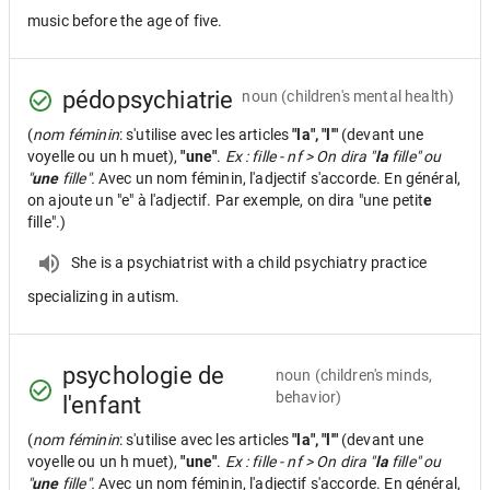
music before the age of five.
pédopsychiatrie
noun
(children's mental health)
(
nom féminin
: s'utilise avec les articles
"la", "l'"
(devant une
voyelle ou un h muet),
"une"
.
Ex : fille - nf > On dira "
la
fille" ou
"
une
fille".
Avec un nom féminin, l'adjectif s'accorde. En général,
on ajoute un "e" à l'adjectif. Par exemple, on dira "une petit
e
fille".)
She is a psychiatrist with a child psychiatry practice
specializing in autism.
psychologie de
noun
(children's minds,
behavior)
l'enfant
(
nom féminin
: s'utilise avec les articles
"la", "l'"
(devant une
voyelle ou un h muet),
"une"
.
Ex : fille - nf > On dira "
la
fille" ou
"
une
fille".
Avec un nom féminin, l'adjectif s'accorde. En général,