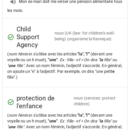
Mon ex-mari doit me verser une pension alimentaire tous
les mois.
Child
noun
(UK (law: for children's well-
Support
being) (organisme britannique)
Agency
(
nom féminin
: s'utilise avec les articles
"la", "l'"
(devant une
voyelle ou un h muet),
"une"
.
Ex : fille - nf > On dira "
la
fille" ou
"
une
fille".
Avec un nom féminin, l'adjectif s'accorde. En général,
on ajoute un "e" à l'adjectif. Par exemple, on dira "une petit
e
fille".)
protection de
noun
(services: protect
children)
l'enfance
(
nom féminin
: s'utilise avec les articles
"la", "l'"
(devant une
voyelle ou un h muet),
"une"
.
Ex : fille - nf > On dira "
la
fille" ou
"
une
fille".
Avec un nom féminin, l'adjectif s'accorde. En général,