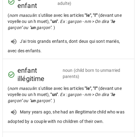
adulte)
enfant
(
nom masculin
: s'utilise avec les articles
"le", "l'"
(devant une
voyelle ou un h muet),
"un"
.
Ex : garçon - nm > On dira "
le
garçon" ou "
un
garçon".
)
J'ai trois grands enfants, dont deux qui sont mariés,
avec des enfants.
enfant
noun
(child born to unmarried
parents)
illégitime
(
nom masculin
: s'utilise avec les articles
"le", "l'"
(devant une
voyelle ou un h muet),
"un"
.
Ex : garçon - nm > On dira "
le
garçon" ou "
un
garçon".
)
Many years ago, she had an illegitimate child who was
adopted by a couple with no children of their own.