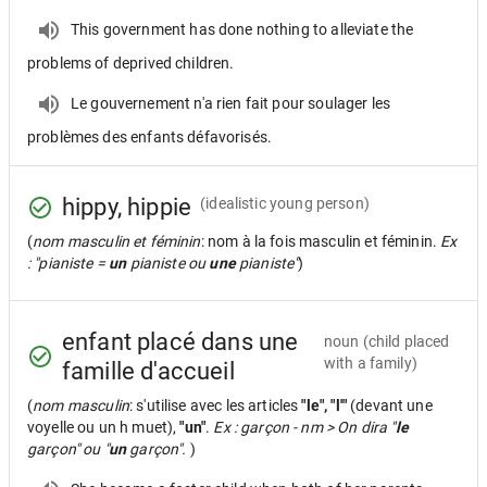
This government has done nothing to alleviate the
problems of deprived children.
Le gouvernement n'a rien fait pour soulager les
problèmes des enfants défavorisés.
hippy, hippie
(idealistic young person)
(
nom masculin et féminin
: nom à la fois masculin et féminin.
Ex
: "pianiste =
un
pianiste ou
une
pianiste"
)
enfant placé dans une
noun
(child placed
with a family)
famille d'accueil
(
nom masculin
: s'utilise avec les articles
"le", "l'"
(devant une
voyelle ou un h muet),
"un"
.
Ex : garçon - nm > On dira "
le
garçon" ou "
un
garçon".
)