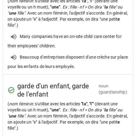
(
nom féminin
: s'utilise avec les articles
"la", "l'"
(devant une
voyelle ou un h muet),
"une"
.
Ex : fille - nf > On dira "
la
fille" ou
"
une
fille".
Avec un nom féminin, l'adjectif s'accorde. En général,
on ajoute un "e" à l'adjectif. Par exemple, on dira "une petit
e
fille".)
Many companies have an on-site child care center for
their employees' children.
Beaucoup d'entreprises disposent d'une crèche sur place
pour les enfants de leurs employés.
garde d'un enfant, garde
noun
(guardianship)
de l'enfant
(
nom féminin
: s'utilise avec les articles
"la", "l'"
(devant une
voyelle ou un h muet),
"une"
.
Ex : fille - nf > On dira "
la
fille" ou
"
une
fille".
Avec un nom féminin, l'adjectif s'accorde. En général,
on ajoute un "e" à l'adjectif. Par exemple, on dira "une petit
e
fille".)