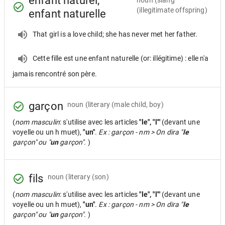
enfant naturel,
noun
(slang
(illegitimate offspring)
enfant naturelle
That girl is a love child; she has never met her father.
Cette fille est une enfant naturelle (or: illégitime) : elle n'a
jamais rencontré son père.
garçon
noun
(literary (male child, boy)
(
nom masculin
: s'utilise avec les articles
"le", "l'"
(devant une
voyelle ou un h muet),
"un"
.
Ex : garçon - nm > On dira "
le
garçon" ou "
un
garçon".
)
fils
noun
(literary (son)
(
nom masculin
: s'utilise avec les articles
"le", "l'"
(devant une
voyelle ou un h muet),
"un"
.
Ex : garçon - nm > On dira "
le
garçon" ou "
un
garçon".
)