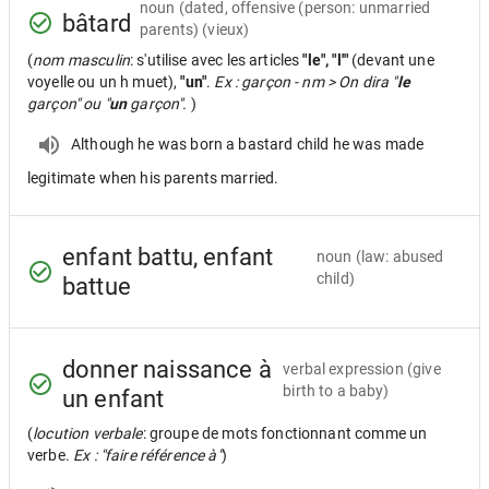
noun
(dated, offensive (person: unmarried
bâtard
parents) (vieux)
(
nom masculin
: s'utilise avec les articles
"le", "l'"
(devant une
voyelle ou un h muet),
"un"
.
Ex : garçon - nm > On dira "
le
garçon" ou "
un
garçon".
)
Although he was born a bastard child he was made
legitimate when his parents married.
enfant battu, enfant
noun
(law: abused
child)
battue
donner naissance à
verbal expression
(give
birth to a baby)
un enfant
(
locution verbale
: groupe de mots fonctionnant comme un
verbe.
Ex : "faire référence à"
)