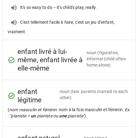
It's so easy to do -- it's child's play, really.
C'est tellement facile à faire, c'est un jeu d'enfant,
vraiment.
enfant livré à lui-
noun
(figurative,
même, enfant livrée à
informal (child often
home alone)
elle-même
enfant
noun
(law: parents married to each
other)
légitime
(
nom masculin et féminin
: nom à la fois masculin et féminin.
Ex
: "pianiste =
un
pianiste ou
une
pianiste"
)