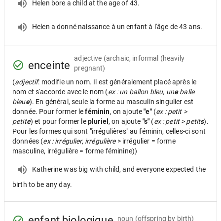
Helen bore a child at the age of 43.
Helen a donné naissance à un enfant à l'âge de 43 ans.
adjective
(archaic, informal (heavily
enceinte
pregnant)
(
adjectif
: modifie un nom. Il est généralement placé après le
nom et s'accorde avec le nom (
ex : un ballon bleu, un
e
balle
bleu
e
). En général, seule la forme au masculin singulier est
donnée. Pour former le
féminin
, on ajoute
"e"
(
ex : petit >
petit
e
) et pour former le
pluriel
, on ajoute
"s"
(
ex : petit > petit
s
).
Pour les formes qui sont "irrégulières" au féminin, celles-ci sont
données (
ex : irrégulier, irrégulière
> irrégulier = forme
masculine, irrégulière = forme féminine))
Katherine was big with child, and everyone expected the
birth to be any day.
enfant biologique
noun
(offspring by birth)