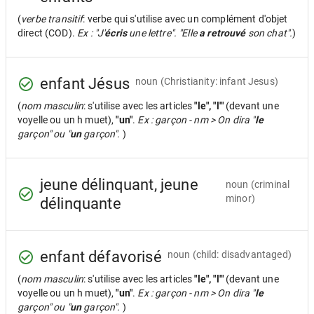
(
verbe transitif
: verbe qui s'utilise avec un complément d'objet
direct (COD).
Ex : "J'
écris
une lettre". "Elle
a retrouvé
son chat".
)
enfant Jésus
noun
(Christianity: infant Jesus)
(
nom masculin
: s'utilise avec les articles
"le", "l'"
(devant une
voyelle ou un h muet),
"un"
.
Ex : garçon - nm > On dira "
le
garçon" ou "
un
garçon".
)
jeune délinquant, jeune
noun
(criminal
minor)
délinquante
enfant défavorisé
noun
(child: disadvantaged)
(
nom masculin
: s'utilise avec les articles
"le", "l'"
(devant une
voyelle ou un h muet),
"un"
.
Ex : garçon - nm > On dira "
le
garçon" ou "
un
garçon".
)