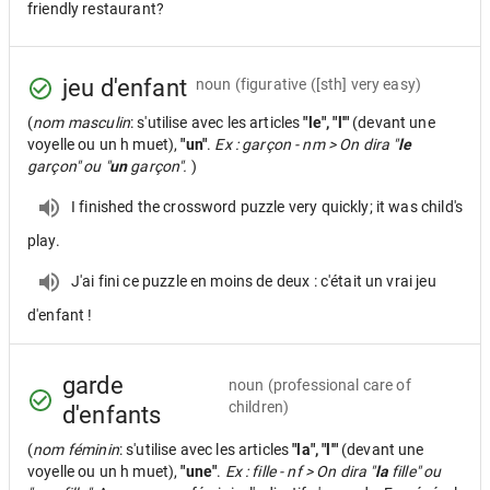
friendly restaurant?
jeu d'enfant
noun
(figurative ([sth] very easy)
(
nom masculin
: s'utilise avec les articles
"le", "l'"
(devant une
voyelle ou un h muet),
"un"
.
Ex : garçon - nm > On dira "
le
garçon" ou "
un
garçon".
)
I finished the crossword puzzle very quickly; it was child's
play.
J'ai fini ce puzzle en moins de deux : c'était un vrai jeu
d'enfant !
garde
noun
(professional care of
children)
d'enfants
(
nom féminin
: s'utilise avec les articles
"la", "l'"
(devant une
voyelle ou un h muet),
"une"
.
Ex : fille - nf > On dira "
la
fille" ou