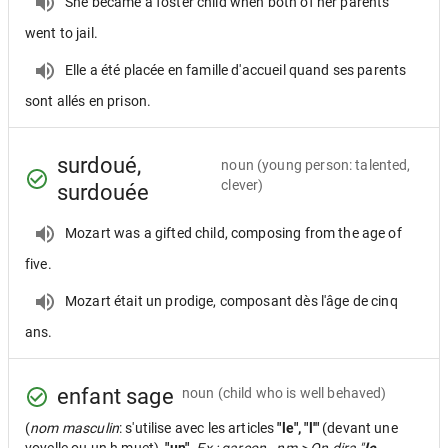
She became a foster child when both of her parents
went to jail.
Elle a été placée en famille d'accueil quand ses parents
sont allés en prison.
surdoué,
noun
(young person: talented,
clever)
surdouée
Mozart was a gifted child, composing from the age of
five.
Mozart était un prodige, composant dès l'âge de cinq
ans.
enfant sage
noun
(child who is well behaved)
(
nom masculin
: s'utilise avec les articles
"le", "l'"
(devant une