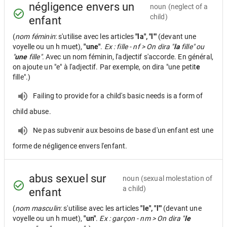
négligence envers un
noun
(neglect of a
child)
enfant
(
nom féminin
: s'utilise avec les articles
"la", "l'"
(devant une
voyelle ou un h muet),
"une"
.
Ex : fille - nf > On dira "
la
fille" ou
"
une
fille".
Avec un nom féminin, l'adjectif s'accorde. En général,
on ajoute un "e" à l'adjectif. Par exemple, on dira "une petit
e
fille".)
Failing to provide for a child's basic needs is a form of
child abuse.
Ne pas subvenir aux besoins de base d'un enfant est une
forme de négligence envers l'enfant.
abus sexuel sur
noun
(sexual molestation of
a child)
enfant
(
nom masculin
: s'utilise avec les articles
"le", "l'"
(devant une
voyelle ou un h muet),
"un"
.
Ex : garçon - nm > On dira "
le