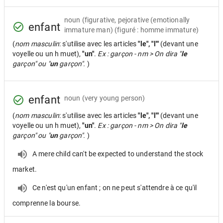
noun
(figurative, pejorative (emotionally
enfant
immature man) (figuré : homme immature)
(
nom masculin
: s'utilise avec les articles
"le", "l'"
(devant une
voyelle ou un h muet),
"un"
.
Ex : garçon - nm > On dira "
le
garçon" ou "
un
garçon".
)
enfant
noun
(very young person)
(
nom masculin
: s'utilise avec les articles
"le", "l'"
(devant une
voyelle ou un h muet),
"un"
.
Ex : garçon - nm > On dira "
le
garçon" ou "
un
garçon".
)
A mere child can't be expected to understand the stock
market.
Ce n'est qu'un enfant ; on ne peut s'attendre à ce qu'il
comprenne la bourse.