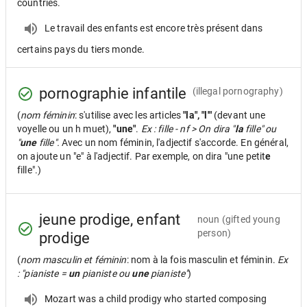
countries.
Le travail des enfants est encore très présent dans
certains pays du tiers monde.
pornographie infantile
(illegal pornography)
(
nom féminin
: s'utilise avec les articles
"la", "l'"
(devant une
voyelle ou un h muet),
"une"
.
Ex : fille - nf > On dira "
la
fille" ou
"
une
fille".
Avec un nom féminin, l'adjectif s'accorde. En général,
on ajoute un "e" à l'adjectif. Par exemple, on dira "une petit
e
fille".)
jeune prodige, enfant
noun
(gifted young
person)
prodige
(
nom masculin et féminin
: nom à la fois masculin et féminin.
Ex
: "pianiste =
un
pianiste ou
une
pianiste"
)
Mozart was a child prodigy who started composing