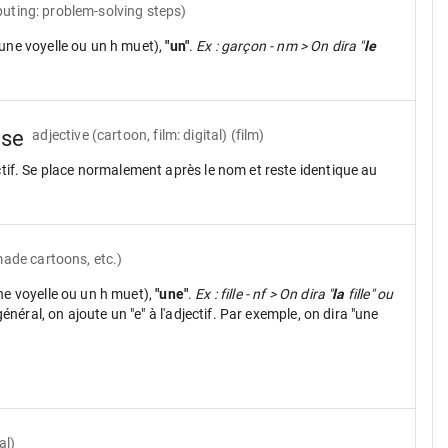
uting: problem-solving steps)
une voyelle ou un h muet),
"un"
.
Ex : garçon - nm > On dira "
le
èse
adjective
(cartoon, film: digital) (film)
ctif. Se place normalement après le nom et reste identique au
 made cartoons, etc.)
ne voyelle ou un h muet),
"une"
.
Ex : fille - nf > On dira "
la
fille" ou
néral, on ajoute un "e" à l'adjectif. Par exemple, on dira "une
al)