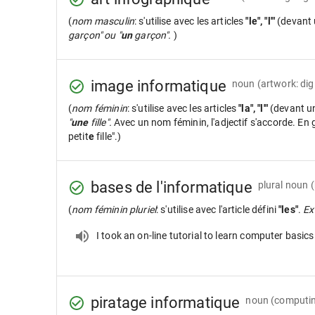
(
nom masculin
: s'utilise avec les articles
"le", "l'"
(devant 
garçon" ou "
un
garçon".
)
image informatique
noun
(artwork: digi
(
nom féminin
: s'utilise avec les articles
"la", "l'"
(devant u
"
une
fille".
Avec un nom féminin, l'adjectif s'accorde. En gé
petit
e
fille".)
bases de l'informatique
plural noun
(
nom féminin pluriel
: s'utilise avec l'article défini
"les"
.
Ex
I took an on-line tutorial to learn computer basics
piratage informatique
noun
(computin