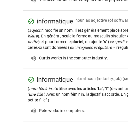
informatique
noun as adjective
(of softwa
(
adjectif
: modifie un nom. Il est généralement placé apr
bleu
e
). En général, seule la forme au masculin singulier
petit
e
) et pour former le
pluriel
, on ajoute
"s"
(
ex : petit >
celles-ci sont données (
ex : irrégulier, irrégulière
> irrégul
Curtis works in the computer industry.
informatique
plural noun
(industry, job) (s
(
nom féminin
: s'utilise avec les articles
"la", "l'"
(devant u
"
une
fille".
Avec un nom féminin, l'adjectif s'accorde. En gé
petit
e
fille".)
Pete works in computers.