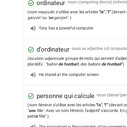
ordinateur
noun
(computing device) (inform
(
nom masculin
: s'utilise avec les articles
"le", "l'"
(devant 
garçon" ou "
un
garçon".
)
Tony has a powerful computer.
d'ordinateur
noun as adjective
(of computer
(
locution adjectivale
: groupe de mots qui servent d'adje
pluriel
Ex : "ballon
de football
, des ballons
de football
"
)
He stared at the computer screen.
personne qui calcule
noun
(dated (pe
(
nom féminin
: s'utilise avec les articles
"la", "l'"
(devant u
"
une
fille".
Avec un nom féminin, l'adjectif s'accorde. En gé
petit
e
fille".)
The accountant is the computer of tax payments