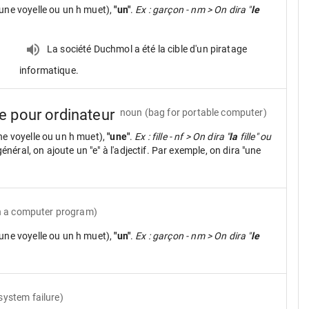
une voyelle ou un h muet),
"un"
.
Ex : garçon - nm > On dira "
le
.
La société Duchmol a été la cible d'un piratage
informatique.
e pour ordinateur
noun
(bag for portable computer)
ne voyelle ou un h muet),
"une"
.
Ex : fille - nf > On dira "
la
fille" ou
néral, on ajoute un "e" à l'adjectif. Par exemple, on dira "une
in a computer program)
une voyelle ou un h muet),
"un"
.
Ex : garçon - nm > On dira "
le
system failure)