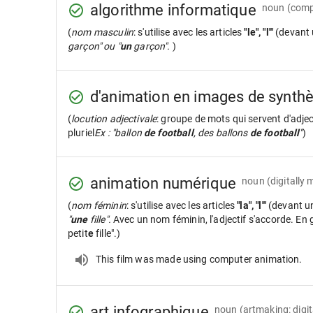
algorithme informatique
noun
(comp
(
nom masculin
: s'utilise avec les articles
"le", "l'"
(devant 
garçon" ou "
un
garçon".
)
d'animation en images de synth
(
locution adjectivale
: groupe de mots qui servent d'adje
pluriel
Ex : "ballon
de football
, des ballons
de football
"
)
animation numérique
noun
(digitally
(
nom féminin
: s'utilise avec les articles
"la", "l'"
(devant u
"
une
fille".
Avec un nom féminin, l'adjectif s'accorde. En gé
petit
e
fille".)
This film was made using computer animation.
art infographique
noun
(artmaking: digit