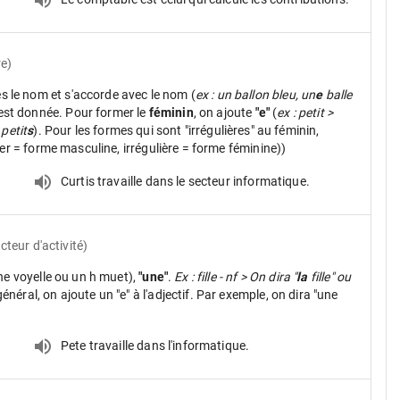
re)
ès le nom et s'accorde avec le nom (
ex : un ballon bleu, un
e
balle
 est donnée. Pour former le
féminin
, on ajoute
"e"
(
ex : petit >
 petit
s
). Pour les formes qui sont "irrégulières" au féminin,
ier = forme masculine, irrégulière = forme féminine))
Curtis travaille dans le secteur informatique.
ecteur d'activité)
ne voyelle ou un h muet),
"une"
.
Ex : fille - nf > On dira "
la
fille" ou
néral, on ajoute un "e" à l'adjectif. Par exemple, on dira "une
Pete travaille dans l'informatique.