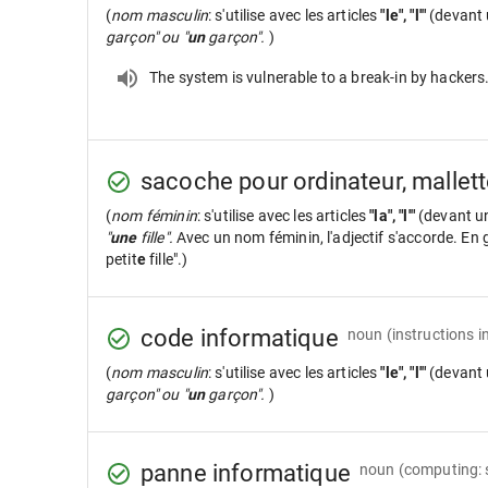
(
nom masculin
: s'utilise avec les articles
"le", "l'"
(devant 
garçon" ou "
un
garçon".
)
The system is vulnerable to a break-in by hackers
sacoche pour ordinateur, mallett
(
nom féminin
: s'utilise avec les articles
"la", "l'"
(devant u
"
une
fille".
Avec un nom féminin, l'adjectif s'accorde. En gé
petit
e
fille".)
code informatique
noun
(instructions 
(
nom masculin
: s'utilise avec les articles
"le", "l'"
(devant 
garçon" ou "
un
garçon".
)
panne informatique
noun
(computing: 