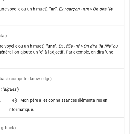
une voyelle ou un h muet),
"un"
.
Ex : garçon - nm > On dira "
le
tal)
ne voyelle ou un h muet),
"une"
.
Ex : fille - nf > On dira "
la
fille" ou
néral, on ajoute un "e" à l'adjectif. Par exemple, on dira "une
(basic computer knowledge)
 : "algues"
)
.
Mon père a les connaissances élémentaires en
informatique.
g: hack)