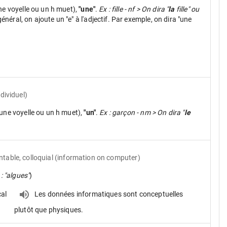
ne voyelle ou un h muet),
"une"
.
Ex : fille - nf > On dira "
la
fille" ou
néral, on ajoute un "e" à l'adjectif. Par exemple, on dira "une
ndividuel)
une voyelle ou un h muet),
"un"
.
Ex : garçon - nm > On dira "
le
table, colloquial (information on computer)
 : "algues"
)
cal
Les données informatiques sont conceptuelles
plutôt que physiques.