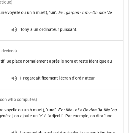
atique)
une voyelle ou un h muet),
"un"
.
Ex : garçon - nm > On dira "
le
Tony a un ordinateur puissant.
 devices)
ctif. Se place normalement après le nom et reste identique au
Il regardait fixement l'écran d'ordinateur.
rson who computes)
ne voyelle ou un h muet),
"une"
.
Ex : fille - nf > On dira "
la
fille" ou
néral, on ajoute un "e" à l'adjectif. Par exemple, on dira "une
.
Le comptable est celui qui calcule les contributions.