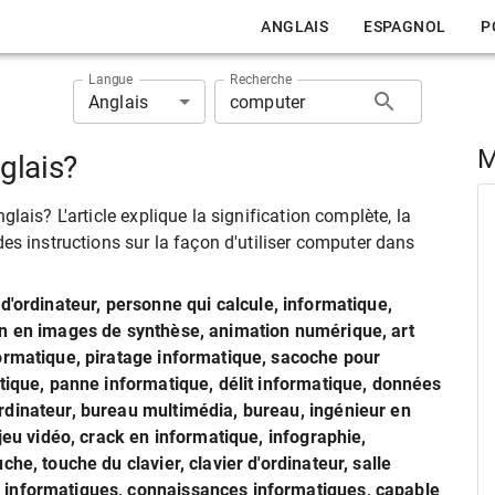
ANGLAIS
ESPAGNOL
P
Langue
Recherche
Anglais
M
glais?
lais? L'article explique la signification complète, la
es instructions sur la façon d'utiliser computer dans
 d'ordinateur, personne qui calcule, informatique,
on en images de synthèse, animation numérique, art
ormatique, piratage informatique, sacoche pour
atique, panne informatique, délit informatique, données
rdinateur, bureau multimédia, bureau, ingénieur en
jeu vidéo, crack en informatique, infographie,
he, touche du clavier, clavier d'ordinateur, salle
 informatiques, connaissances informatiques, capable