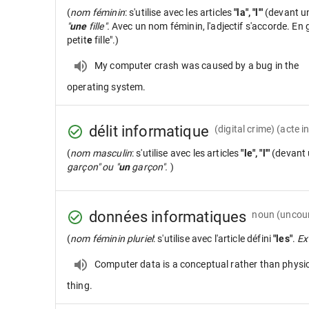
(
nom féminin
: s'utilise avec les articles
"la", "l'"
(devant u
"
une
fille".
Avec un nom féminin, l'adjectif s'accorde. En gé
petit
e
fille".)
My computer crash was caused by a bug in the
operating system.
délit informatique
(digital crime) (acte i
(
nom masculin
: s'utilise avec les articles
"le", "l'"
(devant 
garçon" ou "
un
garçon".
)
données informatiques
noun
(uncoun
(
nom féminin pluriel
: s'utilise avec l'article défini
"les"
.
Ex
Computer data is a conceptual rather than physi
thing.