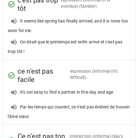
c'est pas trop
expression
(informal (it is
overdue) (familier)
tôt
It seems like spring has finally arrived, and it is none too
soon for me.
On dirait que le printemps est enfin arrivé et c'est pas
trop tôt !
ce n'est pas
expression
(informal (it's
difficult)
facile
It's not easy to find a partner in this day and age.
Par les temps qui courent, ce n'est pas évident de trouver
l'âme sœur.
Ce n'est pas ton
interjection
(informal (day's