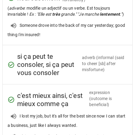
(
adverbe
: modifie un adjectif ou un verbe. Est toujours
invariable !
Ex : "Elle est
très
grande." "Je marche
lentement
."
)
Someone drove into the back of my car yesterday; good
thing I'm insured!
si ça peut te
adverb
(informal (said
consoler, si ça peut
to cheer [sb] after
misfortune)
vous consoler
expression
c'est mieux ainsi, c'est
(outcome is
mieux comme ça
beneficial)
I lost my job, but it's all for the best since now I can start
a business, just like I always wanted.