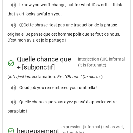
I know you won't change, but for what it's worth, I think
that skirt looks awful on you.
ⓘCette phrase n'est pas une traduction de la phrase
originale. Je pense que cet homme politique se fout de nous.
C'est mon avis, et je le partage !
Quelle chance que
interjection
(UK, informal
(it is fortunate)
+ [subjonctif]
(
interjection
: exclamation.
Ex : "Oh non ! Ça alors !"
)
Good job you remembered your umbrella!
Quelle chance que vous ayez pensé à apporter votre
parapluie !
expression
(informal (just as well,
heureusement
fortunately)