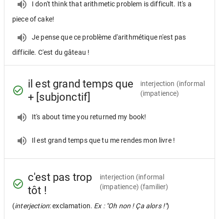
I don't think that arithmetic problem is difficult. It's a
piece of cake!
Je pense que ce problème d'arithmétique n'est pas
difficile. C'est du gâteau !
il est grand temps que
interjection
(informal
(impatience)
+ [subjonctif]
It's about time you returned my book!
Il est grand temps que tu me rendes mon livre !
c'est pas trop
interjection
(informal
(impatience) (familier)
tôt !
(
interjection
: exclamation.
Ex : "Oh non ! Ça alors !"
)