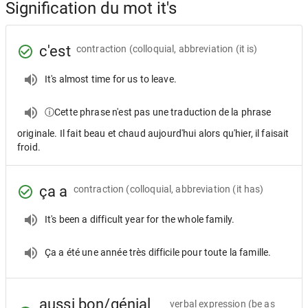
Signification du mot it's
c'est
contraction
(colloquial, abbreviation (it is)
It's almost time for us to leave.
ⓘCette phrase n'est pas une traduction de la phrase
originale. Il fait beau et chaud aujourd'hui alors qu'hier, il faisait
froid.
ça a
contraction
(colloquial, abbreviation (it has)
It's been a difficult year for the whole family.
Ça a été une année très difficile pour toute la famille.
aussi bon/génial
verbal expression
(be as