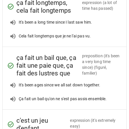
ça fait longtemps,
expression
(a lot of
time has passed)
cela fait longtemps
It's been a long time since I last saw him.
Cela fait longtemps que je ne l'ai pas vu.
preposition
(it's been
ça fait un bail que, ça
a very long time
fait une paie que, ça
since) (figuré,
fait des lustres que
familier)
It's been ages since we all sat down together.
Ça fait un bail qu'on ne s'est pas assis ensemble.
c'est un jeu
expression
(it's extremely
easy)
d'enfant