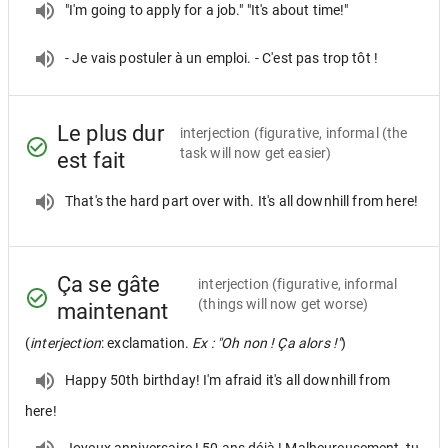
"I'm going to apply for a job." "It's about time!"
- Je vais postuler à un emploi. - C'est pas trop tôt !
Le plus dur
interjection
(figurative, informal (the
task will now get easier)
est fait
That's the hard part over with. It's all downhill from here!
Ça se gâte
interjection
(figurative, informal
(things will now get worse)
maintenant
(
interjection
: exclamation.
Ex : "Oh non ! Ça alors !"
)
Happy 50th birthday! I'm afraid it's all downhill from
here!
Joyeux anniversaire ! 50 ans déjà ! Malheureusement, tu