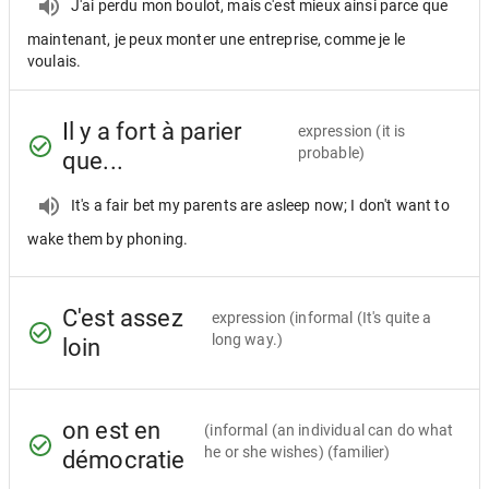
J'ai perdu mon boulot, mais c'est mieux ainsi parce que
maintenant, je peux monter une entreprise, comme je le
voulais.
Il y a fort à parier
expression
(it is
probable)
que...
It's a fair bet my parents are asleep now; I don't want to
wake them by phoning.
C'est assez
expression
(informal (It's quite a
long way.)
loin
on est en
(informal (an individual can do what
he or she wishes) (familier)
démocratie