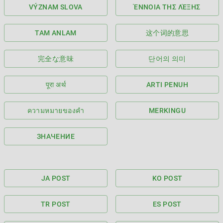
VÝZNAM SLOVA
ΈΝΝΟΙΑ ΤΗΣ ΛΈΞΗΣ
TAM ANLAM
这个词的意思
完全な意味
단어의 의미
पूरा अर्थ
ARTI PENUH
ความหมายของคำ
MERKINGU
ЗНАЧЕНИЕ
JA POST
KO POST
TR POST
ES POST