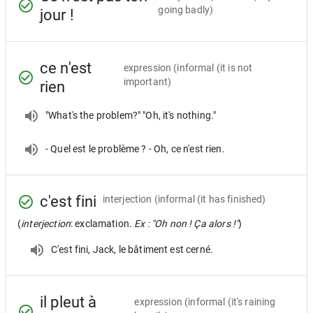
going badly)
jour !
ce n'est
expression
(informal (it is not
important)
rien
"What's the problem?" "Oh, it's nothing."
- Quel est le problème ? - Oh, ce n'est rien.
c'est fini
interjection
(informal (it has finished)
(
interjection
: exclamation.
Ex : "Oh non ! Ça alors !"
)
C'est fini, Jack, le bâtiment est cerné.
il pleut à
expression
(informal (it's raining