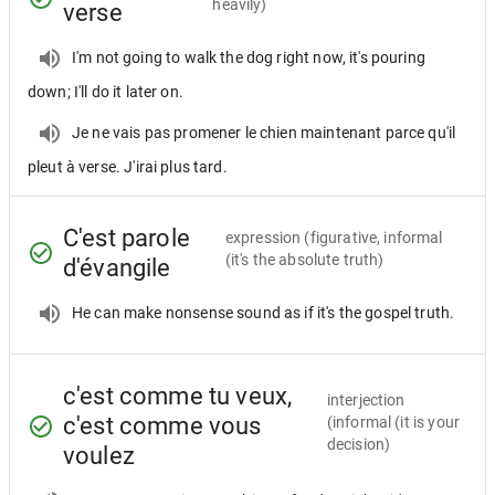
heavily)
verse
I'm not going to walk the dog right now, it's pouring
down; I'll do it later on.
Je ne vais pas promener le chien maintenant parce qu'il
pleut à verse. J'irai plus tard.
C'est parole
expression
(figurative, informal
(it's the absolute truth)
d'évangile
He can make nonsense sound as if it's the gospel truth.
c'est comme tu veux,
interjection
c'est comme vous
(informal (it is your
decision)
voulez