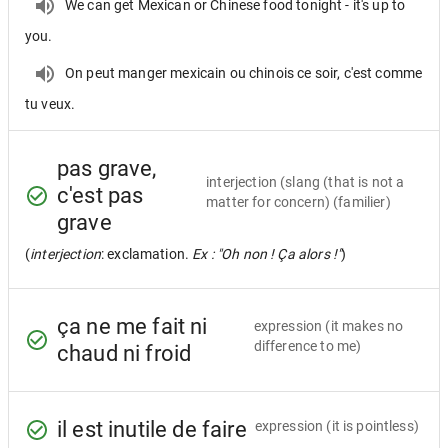
We can get Mexican or Chinese food tonight - it's up to
you.
On peut manger mexicain ou chinois ce soir, c'est comme
tu veux.
pas grave,
interjection
(slang (that is not a
c'est pas
matter for concern) (familier)
grave
(
interjection
: exclamation.
Ex : "Oh non ! Ça alors !"
)
ça ne me fait ni
expression
(it makes no
difference to me)
chaud ni froid
il est inutile de faire
expression
(it is pointless)