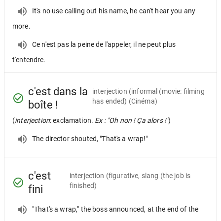
It's no use calling out his name, he can't hear you any
more.
Ce n'est pas la peine de l'appeler, il ne peut plus
t'entendre.
c'est dans la
interjection
(informal (movie: filming
has ended) (Cinéma)
boîte !
(
interjection
: exclamation.
Ex : "Oh non ! Ça alors !"
)
The director shouted, "That's a wrap!"
c'est
interjection
(figurative, slang (the job is
finished)
fini
"That's a wrap," the boss announced, at the end of the