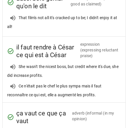
good as claimed)
qu'on le dit
That film's not all it's cracked up to be; I didn't enjoy it at
all!
expression
il faut rendre à César
(expressing reluctant
ce qui est à César
praise)
She wasn't the nicest boss, but credit where it's due, she
did increase profits.
Ce n'était pas le chef le plus sympa mais il faut
reconnaître ce qui est, elle a augmenté les profits.
ça vaut ce que ça
adverb
(informal (in my
opinion)
vaut