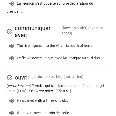
La réunion s'est ouverte sur une déclaration du
président.
communiquer
(have an outlet) (avoir un
accès)
avec
The river opens into the Atlantic south of here.
Le fleuve communique avec l'Atlantique au sud d'ici.
ouvrir
(cards: make a bid) (aux cartes)
(
verbe intransitif
: verbe qui s'utilise sans complément d'objet
direct (COD).
Ex : "Il est
parti
." "Elle
a ri
."
)
He opened with a three of clubs.
Il a ouvert avec un trois de trèfle.