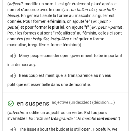
(
adjectif
: modifie un nom. Il est généralement placé après le
nom et s'accorde avec le nom (
ex : un ballon bleu, un
e
balle
bleu
e
). En général, seule la forme au masculin singulier est
donnée. Pour former le
féminin
, on ajoute
"e"
(
ex : petit >
petit
e
) et pour former le
pluriel
, on ajoute
"s"
(
ex : petit > petit
s
).
Pour les formes qui sont "irrégulières" au féminin, celles-ci sont
données (
ex : irrégulier, irrégulière
> irrégulier = forme
masculine, irrégulière = forme féminine))
Many people consider open government to be important
in a democracy.
Beaucoup estiment que la transparence au niveau
politique est essentielle dans une démocratie.
en suspens
adjective
(undecided) (décision,...)
(
adverbe
: modifie un adjectif ou un verbe. Est toujours
invariable !
Ex : "Elle est
très
grande." "Je marche
lentement
."
)
The issue about the budget is still open. Hopefully, we