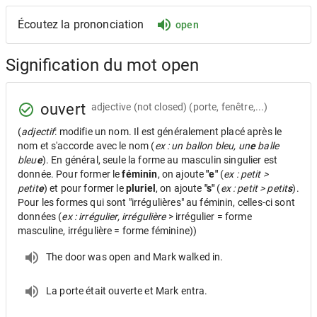
Écoutez la prononciation
open
Signification du mot open
ouvert
adjective
(not closed) (porte, fenêtre,...)
(
adjectif
: modifie un nom. Il est généralement placé après le
nom et s'accorde avec le nom (
ex : un ballon bleu, un
e
balle
bleu
e
). En général, seule la forme au masculin singulier est
donnée. Pour former le
féminin
, on ajoute
"e"
(
ex : petit >
petit
e
) et pour former le
pluriel
, on ajoute
"s"
(
ex : petit > petit
s
).
Pour les formes qui sont "irrégulières" au féminin, celles-ci sont
données (
ex : irrégulier, irrégulière
> irrégulier = forme
masculine, irrégulière = forme féminine))
The door was open and Mark walked in.
La porte était ouverte et Mark entra.