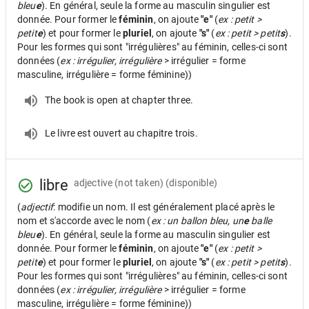
bleu
e
). En général, seule la forme au masculin singulier est
donnée. Pour former le
féminin
, on ajoute
"e"
(
ex : petit >
petit
e
) et pour former le
pluriel
, on ajoute
"s"
(
ex : petit > petit
s
).
Pour les formes qui sont "irrégulières" au féminin, celles-ci sont
données (
ex : irrégulier, irrégulière
> irrégulier = forme
masculine, irrégulière = forme féminine))
The book is open at chapter three.
Le livre est ouvert au chapitre trois.
libre
adjective
(not taken) (disponible)
(
adjectif
: modifie un nom. Il est généralement placé après le
nom et s'accorde avec le nom (
ex : un ballon bleu, un
e
balle
bleu
e
). En général, seule la forme au masculin singulier est
donnée. Pour former le
féminin
, on ajoute
"e"
(
ex : petit >
petit
e
) et pour former le
pluriel
, on ajoute
"s"
(
ex : petit > petit
s
).
Pour les formes qui sont "irrégulières" au féminin, celles-ci sont
données (
ex : irrégulier, irrégulière
> irrégulier = forme
masculine, irrégulière = forme féminine))