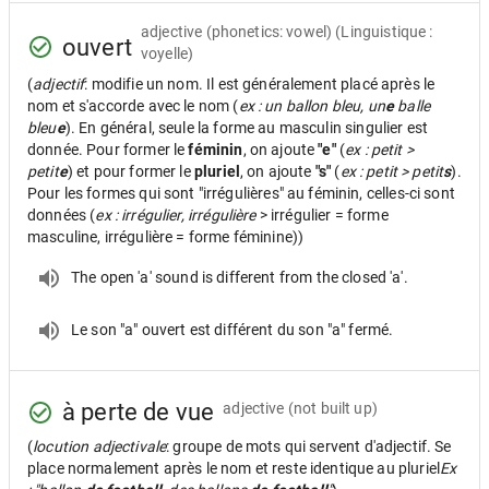
adjective
(phonetics: vowel) (Linguistique :
ouvert
voyelle)
(
adjectif
: modifie un nom. Il est généralement placé après le
nom et s'accorde avec le nom (
ex : un ballon bleu, un
e
balle
bleu
e
). En général, seule la forme au masculin singulier est
donnée. Pour former le
féminin
, on ajoute
"e"
(
ex : petit >
petit
e
) et pour former le
pluriel
, on ajoute
"s"
(
ex : petit > petit
s
).
Pour les formes qui sont "irrégulières" au féminin, celles-ci sont
données (
ex : irrégulier, irrégulière
> irrégulier = forme
masculine, irrégulière = forme féminine))
The open 'a' sound is different from the closed 'a'.
Le son "a" ouvert est différent du son "a" fermé.
à perte de vue
adjective
(not built up)
(
locution adjectivale
: groupe de mots qui servent d'adjectif. Se
place normalement après le nom et reste identique au pluriel
Ex