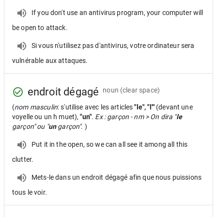
If you don't use an antivirus program, your computer will
be open to attack.
Si vous n'utilisez pas d'antivirus, votre ordinateur sera
vulnérable aux attaques.
endroit dégagé
noun
(clear space)
(
nom masculin
: s'utilise avec les articles
"le", "l'"
(devant une
voyelle ou un h muet),
"un"
.
Ex : garçon - nm > On dira "
le
garçon" ou "
un
garçon".
)
Put it in the open, so we can all see it among all this
clutter.
Mets-le dans un endroit dégagé afin que nous puissions
tous le voir.