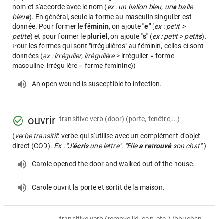
nom et s'accorde avec le nom (
ex : un ballon bleu, un
e
balle
bleu
e
). En général, seule la forme au masculin singulier est
donnée. Pour former le
féminin
, on ajoute
"e"
(
ex : petit >
petit
e
) et pour former le
pluriel
, on ajoute
"s"
(
ex : petit > petit
s
).
Pour les formes qui sont "irrégulières" au féminin, celles-ci sont
données (
ex : irrégulier, irrégulière
> irrégulier = forme
masculine, irrégulière = forme féminine))
An open wound is susceptible to infection.
ouvrir
transitive verb
(door) (porte, fenêtre,...)
(
verbe transitif
: verbe qui s'utilise avec un complément d'objet
direct (COD).
Ex : "J'
écris
une lettre". "Elle
a retrouvé
son chat".
)
Carole opened the door and walked out of the house.
Carole ouvrit la porte et sortit de la maison.
transitive verb
(remove lid, cap, etc.) (bouchon,