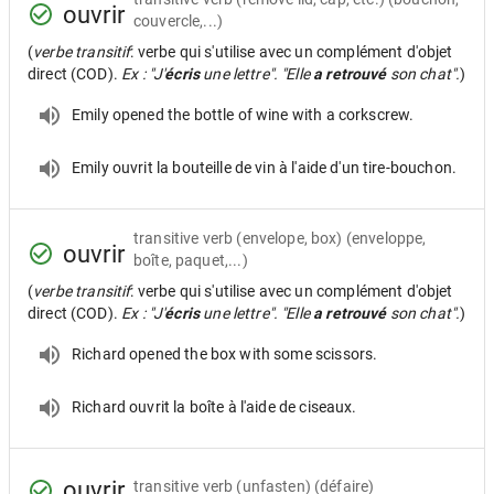
ouvrir
couvercle,...)
(
verbe transitif
: verbe qui s'utilise avec un complément d'objet
direct (COD).
Ex : "J'
écris
une lettre". "Elle
a retrouvé
son chat".
)
Emily opened the bottle of wine with a corkscrew.
Emily ouvrit la bouteille de vin à l'aide d'un tire-bouchon.
transitive verb
(envelope, box) (enveloppe,
ouvrir
boîte, paquet,...)
(
verbe transitif
: verbe qui s'utilise avec un complément d'objet
direct (COD).
Ex : "J'
écris
une lettre". "Elle
a retrouvé
son chat".
)
Richard opened the box with some scissors.
Richard ouvrit la boîte à l'aide de ciseaux.
ouvrir
transitive verb
(unfasten) (défaire)