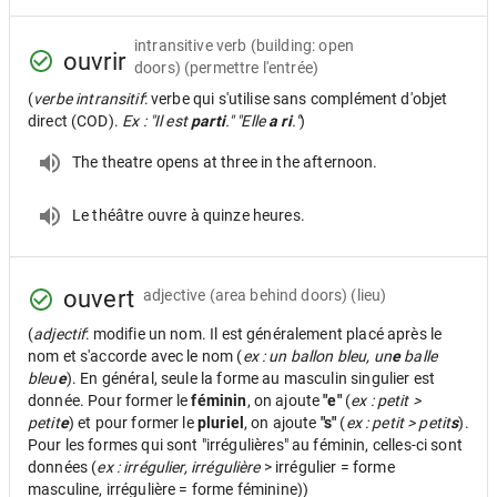
intransitive verb
(building: open
ouvrir
doors) (permettre l'entrée)
(
verbe intransitif
: verbe qui s'utilise sans complément d'objet
direct (COD).
Ex : "Il est
parti
." "Elle
a ri
."
)
The theatre opens at three in the afternoon.
Le théâtre ouvre à quinze heures.
ouvert
adjective
(area behind doors) (lieu)
(
adjectif
: modifie un nom. Il est généralement placé après le
nom et s'accorde avec le nom (
ex : un ballon bleu, un
e
balle
bleu
e
). En général, seule la forme au masculin singulier est
donnée. Pour former le
féminin
, on ajoute
"e"
(
ex : petit >
petit
e
) et pour former le
pluriel
, on ajoute
"s"
(
ex : petit > petit
s
).
Pour les formes qui sont "irrégulières" au féminin, celles-ci sont
données (
ex : irrégulier, irrégulière
> irrégulier = forme
masculine, irrégulière = forme féminine))