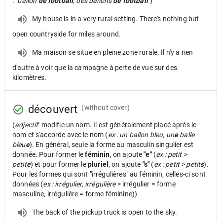
: "ballon
de football
, des ballons
de football
"
)
My house is in a very rural setting. There's nothing but
open countryside for miles around.
Ma maison se situe en pleine zone rurale. Il n'y a rien
d'autre à voir que la campagne à perte de vue sur des
kilomètres.
découvert
(without cover)
(
adjectif
: modifie un nom. Il est généralement placé après le
nom et s'accorde avec le nom (
ex : un ballon bleu, un
e
balle
bleu
e
). En général, seule la forme au masculin singulier est
donnée. Pour former le
féminin
, on ajoute
"e"
(
ex : petit >
petit
e
) et pour former le
pluriel
, on ajoute
"s"
(
ex : petit > petit
s
).
Pour les formes qui sont "irrégulières" au féminin, celles-ci sont
données (
ex : irrégulier, irrégulière
> irrégulier = forme
masculine, irrégulière = forme féminine))
The back of the pickup truck is open to the sky.