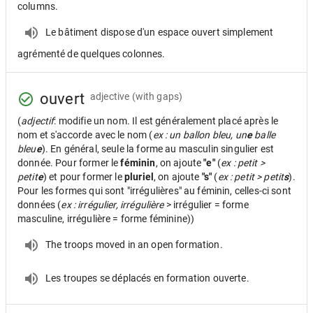
columns.
Le bâtiment dispose d'un espace ouvert simplement
agrémenté de quelques colonnes.
ouvert
adjective
(with gaps)
(
adjectif
: modifie un nom. Il est généralement placé après le
nom et s'accorde avec le nom (
ex : un ballon bleu, un
e
balle
bleu
e
). En général, seule la forme au masculin singulier est
donnée. Pour former le
féminin
, on ajoute
"e"
(
ex : petit >
petit
e
) et pour former le
pluriel
, on ajoute
"s"
(
ex : petit > petit
s
).
Pour les formes qui sont "irrégulières" au féminin, celles-ci sont
données (
ex : irrégulier, irrégulière
> irrégulier = forme
masculine, irrégulière = forme féminine))
The troops moved in an open formation.
Les troupes se déplacés en formation ouverte.