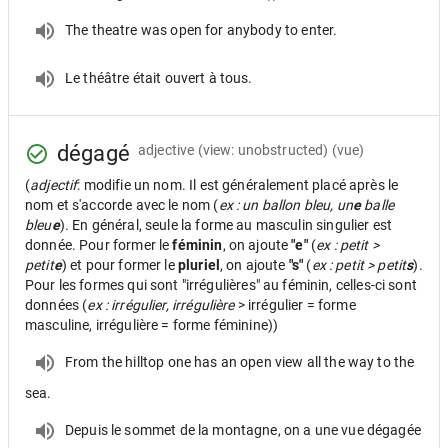
The theatre was open for anybody to enter.
Le théâtre était ouvert à tous.
dégagé
adjective
(view: unobstructed) (vue)
(
adjectif
: modifie un nom. Il est généralement placé après le
nom et s'accorde avec le nom (
ex : un ballon bleu, un
e
balle
bleu
e
). En général, seule la forme au masculin singulier est
donnée. Pour former le
féminin
, on ajoute
"e"
(
ex : petit >
petit
e
) et pour former le
pluriel
, on ajoute
"s"
(
ex : petit > petit
s
).
Pour les formes qui sont "irrégulières" au féminin, celles-ci sont
données (
ex : irrégulier, irrégulière
> irrégulier = forme
masculine, irrégulière = forme féminine))
From the hilltop one has an open view all the way to the
sea.
Depuis le sommet de la montagne, on a une vue dégagée