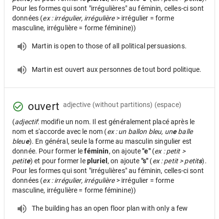
Pour les formes qui sont "irrégulières" au féminin, celles-ci sont
données (
ex : irrégulier, irrégulière
> irrégulier = forme
masculine, irrégulière = forme féminine))
Martin is open to those of all political persuasions.
Martin est ouvert aux personnes de tout bord politique.
ouvert
adjective
(without partitions) (espace)
(
adjectif
: modifie un nom. Il est généralement placé après le
nom et s'accorde avec le nom (
ex : un ballon bleu, un
e
balle
bleu
e
). En général, seule la forme au masculin singulier est
donnée. Pour former le
féminin
, on ajoute
"e"
(
ex : petit >
petit
e
) et pour former le
pluriel
, on ajoute
"s"
(
ex : petit > petit
s
).
Pour les formes qui sont "irrégulières" au féminin, celles-ci sont
données (
ex : irrégulier, irrégulière
> irrégulier = forme
masculine, irrégulière = forme féminine))
The building has an open floor plan with only a few