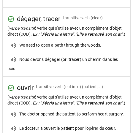
dégager, tracer
transitive verb
(clear)
(
verbe transitif
: verbe qui s'utilise avec un complément d'objet
direct (COD).
Ex : "J'
écris
une lettre". "Elle
a retrouvé
son chat".
)
We need to open a path through the woods.
Nous devons dégager (or: tracer) un chemin dans les
bois.
ouvrir
transitive verb
(cut into) (patient,...)
(
verbe transitif
: verbe qui s'utilise avec un complément d'objet
direct (COD).
Ex : "J'
écris
une lettre". "Elle
a retrouvé
son chat".
)
The doctor opened the patient to perform heart surgery.
Le docteur a ouvert le patient pour l'opérer du cœur.