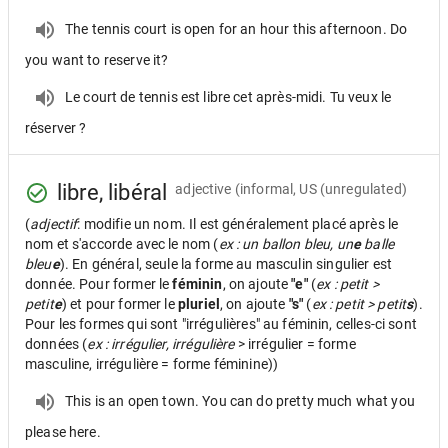
The tennis court is open for an hour this afternoon. Do
you want to reserve it?
Le court de tennis est libre cet après-midi. Tu veux le
réserver ?
libre, libéral
adjective
(informal, US (unregulated)
(
adjectif
: modifie un nom. Il est généralement placé après le
nom et s'accorde avec le nom (
ex : un ballon bleu, un
e
balle
bleu
e
). En général, seule la forme au masculin singulier est
donnée. Pour former le
féminin
, on ajoute
"e"
(
ex : petit >
petit
e
) et pour former le
pluriel
, on ajoute
"s"
(
ex : petit > petit
s
).
Pour les formes qui sont "irrégulières" au féminin, celles-ci sont
données (
ex : irrégulier, irrégulière
> irrégulier = forme
masculine, irrégulière = forme féminine))
This is an open town. You can do pretty much what you
please here.