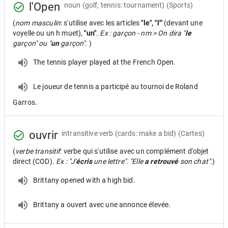
l'Open
noun
(golf, tennis: tournament) (Sports)
(
nom masculin
: s'utilise avec les articles
"le", "l'"
(devant une
voyelle ou un h muet),
"un"
.
Ex : garçon - nm > On dira "
le
garçon" ou "
un
garçon".
)
The tennis player played at the French Open.
Le joueur de tennis a participé au tournoi de Roland
Garros.
ouvrir
intransitive verb
(cards: make a bid) (Cartes)
(
verbe transitif
: verbe qui s'utilise avec un complément d'objet
direct (COD).
Ex : "J'
écris
une lettre". "Elle
a retrouvé
son chat".
)
Brittany opened with a high bid.
Brittany a ouvert avec une annonce élevée.