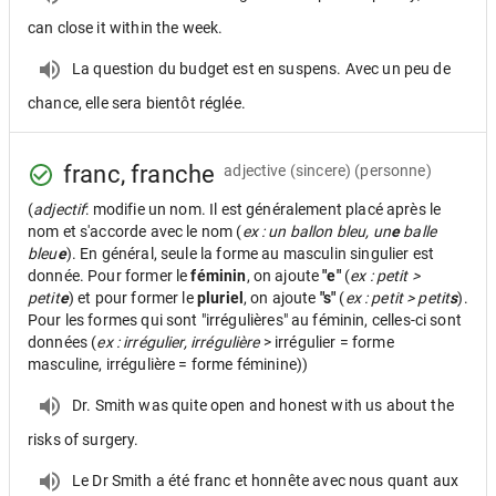
can close it within the week.
La question du budget est en suspens. Avec un peu de
chance, elle sera bientôt réglée.
franc, franche
adjective
(sincere) (personne)
(
adjectif
: modifie un nom. Il est généralement placé après le
nom et s'accorde avec le nom (
ex : un ballon bleu, un
e
balle
bleu
e
). En général, seule la forme au masculin singulier est
donnée. Pour former le
féminin
, on ajoute
"e"
(
ex : petit >
petit
e
) et pour former le
pluriel
, on ajoute
"s"
(
ex : petit > petit
s
).
Pour les formes qui sont "irrégulières" au féminin, celles-ci sont
données (
ex : irrégulier, irrégulière
> irrégulier = forme
masculine, irrégulière = forme féminine))
Dr. Smith was quite open and honest with us about the
risks of surgery.
Le Dr Smith a été franc et honnête avec nous quant aux