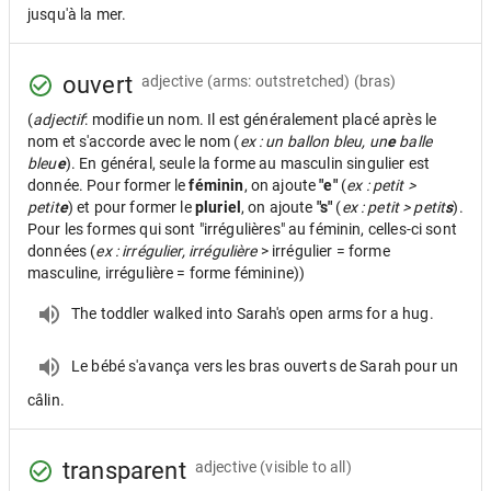
jusqu'à la mer.
ouvert
adjective
(arms: outstretched) (bras)
(
adjectif
: modifie un nom. Il est généralement placé après le
nom et s'accorde avec le nom (
ex : un ballon bleu, un
e
balle
bleu
e
). En général, seule la forme au masculin singulier est
donnée. Pour former le
féminin
, on ajoute
"e"
(
ex : petit >
petit
e
) et pour former le
pluriel
, on ajoute
"s"
(
ex : petit > petit
s
).
Pour les formes qui sont "irrégulières" au féminin, celles-ci sont
données (
ex : irrégulier, irrégulière
> irrégulier = forme
masculine, irrégulière = forme féminine))
The toddler walked into Sarah's open arms for a hug.
Le bébé s'avança vers les bras ouverts de Sarah pour un
câlin.
transparent
adjective
(visible to all)