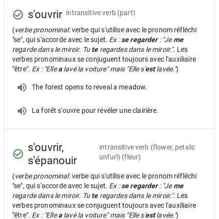
s'ouvrir
intransitive verb
(part)
(
verbe pronominal
: verbe qui s'utilise avec le pronom réfléchi
"se", qui s'accorde avec le sujet.
Ex :
se regarder
: "Je
me
regarde dans le miroir. Tu
te
regardes dans le miroir."
. Les
verbes pronominaux se conjuguent toujours avec l'auxiliaire
"être".
Ex : "Elle
a
lavé la voiture" mais "Elle s'
est
lavée."
)
The forest opens to reveal a meadow.
La forêt s'ouvre pour révéler une clairière.
s'ouvrir,
intransitive verb
(flower, petals:
unfurl) (fleur)
s'épanouir
(
verbe pronominal
: verbe qui s'utilise avec le pronom réfléchi
"se", qui s'accorde avec le sujet.
Ex :
se regarder
: "Je
me
regarde dans le miroir. Tu
te
regardes dans le miroir."
. Les
verbes pronominaux se conjuguent toujours avec l'auxiliaire
"être".
Ex : "Elle
a
lavé la voiture" mais "Elle s'
est
lavée."
)