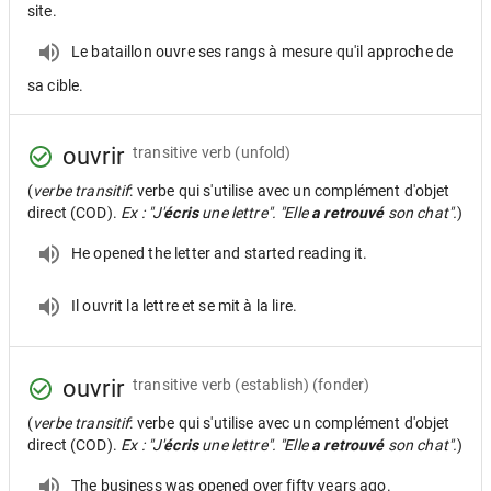
site.
Le bataillon ouvre ses rangs à mesure qu'il approche de
sa cible.
ouvrir
transitive verb
(unfold)
(
verbe transitif
: verbe qui s'utilise avec un complément d'objet
direct (COD).
Ex : "J'
écris
une lettre". "Elle
a retrouvé
son chat".
)
He opened the letter and started reading it.
Il ouvrit la lettre et se mit à la lire.
ouvrir
transitive verb
(establish) (fonder)
(
verbe transitif
: verbe qui s'utilise avec un complément d'objet
direct (COD).
Ex : "J'
écris
une lettre". "Elle
a retrouvé
son chat".
)
The business was opened over fifty years ago.