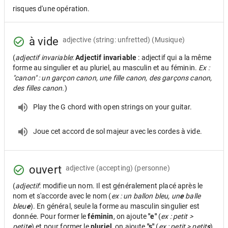
risques d'une opération.
à vide
adjective
(string: unfretted) (Musique)
(
adjectif invariable
:
Adjectif invariable
: adjectif qui a la même
forme au singulier et au pluriel, au masculin et au féminin.
Ex :
"canon" : un garçon canon, une fille canon, des garçons canon,
des filles canon.
)
Play the G chord with open strings on your guitar.
Joue cet accord de sol majeur avec les cordes à vide.
ouvert
adjective
(accepting) (personne)
(
adjectif
: modifie un nom. Il est généralement placé après le
nom et s'accorde avec le nom (
ex : un ballon bleu, un
e
balle
bleu
e
). En général, seule la forme au masculin singulier est
donnée. Pour former le
féminin
, on ajoute
"e"
(
ex : petit >
petit
e
) et pour former le
pluriel
, on ajoute
"s"
(
ex : petit > petit
s
).