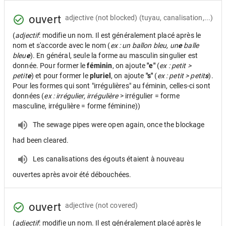
ouvert
adjective
(not blocked) (tuyau, canalisation,...)
(
adjectif
: modifie un nom. Il est généralement placé après le
nom et s'accorde avec le nom (
ex : un ballon bleu, un
e
balle
bleu
e
). En général, seule la forme au masculin singulier est
donnée. Pour former le
féminin
, on ajoute
"e"
(
ex : petit >
petit
e
) et pour former le
pluriel
, on ajoute
"s"
(
ex : petit > petit
s
).
Pour les formes qui sont "irrégulières" au féminin, celles-ci sont
données (
ex : irrégulier, irrégulière
> irrégulier = forme
masculine, irrégulière = forme féminine))
The sewage pipes were open again, once the blockage
had been cleared.
Les canalisations des égouts étaient à nouveau
ouvertes après avoir été débouchées.
ouvert
adjective
(not covered)
(
adjectif
: modifie un nom. Il est généralement placé après le