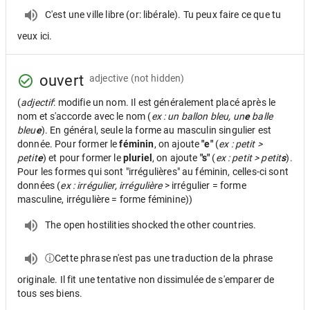
C'est une ville libre (or: libérale). Tu peux faire ce que tu
veux ici.
ouvert
adjective
(not hidden)
(
adjectif
: modifie un nom. Il est généralement placé après le
nom et s'accorde avec le nom (
ex : un ballon bleu, un
e
balle
bleu
e
). En général, seule la forme au masculin singulier est
donnée. Pour former le
féminin
, on ajoute
"e"
(
ex : petit >
petit
e
) et pour former le
pluriel
, on ajoute
"s"
(
ex : petit > petit
s
).
Pour les formes qui sont "irrégulières" au féminin, celles-ci sont
données (
ex : irrégulier, irrégulière
> irrégulier = forme
masculine, irrégulière = forme féminine))
The open hostilities shocked the other countries.
ⓘCette phrase n'est pas une traduction de la phrase
originale. Il fit une tentative non dissimulée de s'emparer de
tous ses biens.