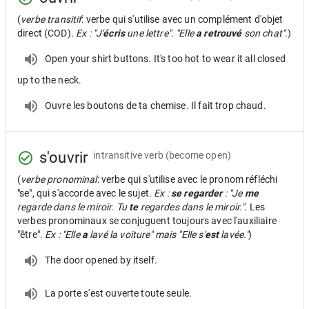
(
verbe transitif
: verbe qui s'utilise avec un complément d'objet
direct (COD).
Ex : "J'
écris
une lettre". "Elle
a retrouvé
son chat".
)
Open your shirt buttons. It's too hot to wear it all closed
up to the neck.
Ouvre les boutons de ta chemise. Il fait trop chaud.
s'ouvrir
intransitive verb
(become open)
(
verbe pronominal
: verbe qui s'utilise avec le pronom réfléchi
"se", qui s'accorde avec le sujet.
Ex :
se regarder
: "Je
me
regarde dans le miroir. Tu
te
regardes dans le miroir."
. Les
verbes pronominaux se conjuguent toujours avec l'auxiliaire
"être".
Ex : "Elle
a
lavé la voiture" mais "Elle s'
est
lavée."
)
The door opened by itself.
La porte s'est ouverte toute seule.