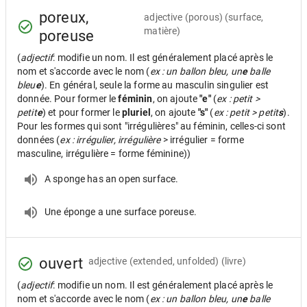
poreux,
adjective
(porous) (surface,
matière)
poreuse
(
adjectif
: modifie un nom. Il est généralement placé après le
nom et s'accorde avec le nom (
ex : un ballon bleu, un
e
balle
bleu
e
). En général, seule la forme au masculin singulier est
donnée. Pour former le
féminin
, on ajoute
"e"
(
ex : petit >
petit
e
) et pour former le
pluriel
, on ajoute
"s"
(
ex : petit > petit
s
).
Pour les formes qui sont "irrégulières" au féminin, celles-ci sont
données (
ex : irrégulier, irrégulière
> irrégulier = forme
masculine, irrégulière = forme féminine))
A sponge has an open surface.
Une éponge a une surface poreuse.
ouvert
adjective
(extended, unfolded) (livre)
(
adjectif
: modifie un nom. Il est généralement placé après le
nom et s'accorde avec le nom (
ex : un ballon bleu, un
e
balle