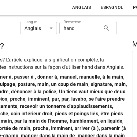
ANGLAIS
ESPAGNOL
P
Langue
Recherche
Anglais
M
s?
? L'article explique la signification complète, la
es instructions sur la façon d'utiliser hand dans Anglais.
ner à, passer à , donner à, manuel, manuelle, à la main,
équipage, posture, main, un coup de main, signature, main,
ndre, dénoncer à la police, Un tiens vaut mieux que deux
sion, proche, imminent, par, par, lavabo, se faire prendre
ssements, recevoir un tonnerre d'applaudissements,
he, coin inférieur droit, pieds et poings liés, être pieds
la main, par la main de l'homme, humblement, en liquide,
rtée de main, proche, imminent, arriver (à ), parvenir (à
r-le-champ, manger dans la main de, manger dans la main