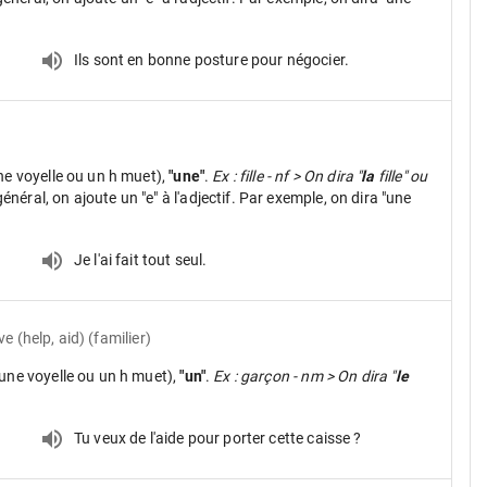
.
Ils sont en bonne posture pour négocier.
ne voyelle ou un h muet),
"une"
.
Ex : fille - nf > On dira "
la
fille" ou
néral, on ajoute un "e" à l'adjectif. Par exemple, on dira "une
Je l'ai fait tout seul.
ve (help, aid) (familier)
une voyelle ou un h muet),
"un"
.
Ex : garçon - nm > On dira "
le
Tu veux de l'aide pour porter cette caisse ?