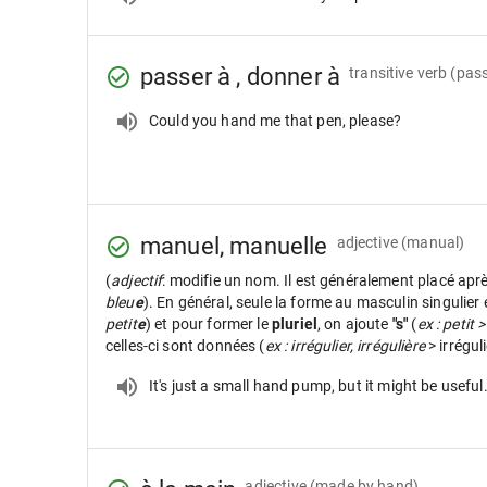
passer à , donner à
transitive verb
(pass
Could you hand me that pen, please?
manuel, manuelle
adjective
(manual)
(
adjectif
: modifie un nom. Il est généralement placé apr
bleu
e
). En général, seule la forme au masculin singulier
petit
e
) et pour former le
pluriel
, on ajoute
"s"
(
ex : petit >
celles-ci sont données (
ex : irrégulier, irrégulière
> irrégul
It's just a small hand pump, but it might be useful
adjective
(made by hand)