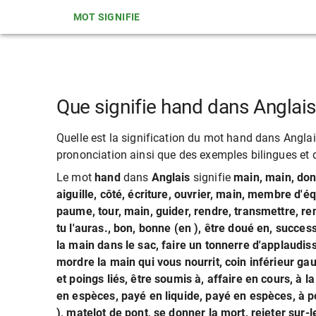
MOT SIGNIFIE
Que signifie hand dans Anglai
Quelle est la signification du mot hand dans Anglais
prononciation ainsi que des exemples bilingues et d
Le mot
hand
dans
Anglais
signifie
main, main, don
aiguille, côté, écriture, ouvrier, main, membre d'
paume, tour, main, guider, rendre, transmettre, re
tu l'auras., bon, bonne (en ), être doué en, succes
la main dans le sac, faire un tonnerre d'applaudi
mordre la main qui vous nourrit, coin inférieur gauc
et poings liés, être soumis à, affaire en cours, à 
en espèces, payé en liquide, payé en espèces, à po
), matelot de pont, se donner la mort, rejeter su