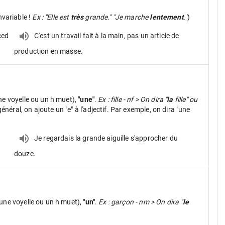
nvariable !
Ex : "Elle est
très
grande." "Je marche
lentement
."
)
ced
C'est un travail fait à la main, pas un article de
production en masse.
ne voyelle ou un h muet),
"une"
.
Ex : fille - nf > On dira "
la
fille" ou
néral, on ajoute un "e" à l'adjectif. Par exemple, on dira "une
Je regardais la grande aiguille s'approcher du
douze.
une voyelle ou un h muet),
"un"
.
Ex : garçon - nm > On dira "
le