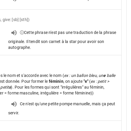
, give: [sb] [sth])
ⓘCette phrase n'est pas une traduction de la phrase
originale. Il tendit son carnet à la star pour avoir son
autographe.
ès le nom et s'accorde avec le nom (
ex : un ballon bleu, un
e
balle
 est donnée. Pour former le
féminin
, on ajoute
"e"
(
ex : petit >
 petit
s
). Pour les formes qui sont "irrégulières" au féminin,
ier = forme masculine, irrégulière = forme féminine))
.
Ce n'est qu'une petite pompe manuelle, mais ça peut
servir.