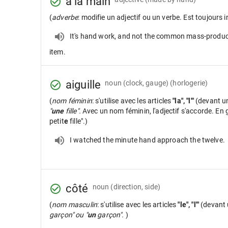
à la main
(
adverbe
: modifie un adjectif ou un verbe. Est toujours i
It's hand work, and not the common mass-produ
item.
aiguille
noun
(clock, gauge) (horlogerie)
(
nom féminin
: s'utilise avec les articles
"la", "l'"
(devant u
"
une
fille".
Avec un nom féminin, l'adjectif s'accorde. En gé
petit
e
fille".)
I watched the minute hand approach the twelve.
côté
noun
(direction, side)
(
nom masculin
: s'utilise avec les articles
"le", "l'"
(devant 
garçon" ou "
un
garçon".
)