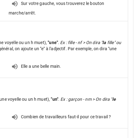
Sur votre gauche, vous trouverez le bouton
marche/arrêt.
ne voyelle ou un h muet),
"une"
.
Ex : fille - nf > On dira "
la
fille" ou
néral, on ajoute un "e" à l'adjectif. Par exemple, on dira "une
Elle a une belle main.
une voyelle ou un h muet),
"un"
.
Ex : garçon - nm > On dira "
le
Combien de travailleurs faut-il pour ce travail ?