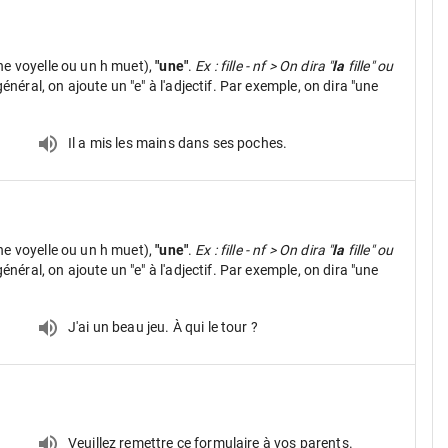
ne voyelle ou un h muet),
"une"
.
Ex : fille - nf > On dira "
la
fille" ou
néral, on ajoute un "e" à l'adjectif. Par exemple, on dira "une
Il a mis les mains dans ses poches.
ne voyelle ou un h muet),
"une"
.
Ex : fille - nf > On dira "
la
fille" ou
néral, on ajoute un "e" à l'adjectif. Par exemple, on dira "une
J'ai un beau jeu. À qui le tour ?
Veuillez remettre ce formulaire à vos parents.