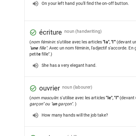
On your left hand you'll find the on-off button.
écriture
noun
(handwriting)
(
nom féminin
: s'utilise avec les articles
"la", "l'"
(devant u
"
une
fille".
Avec un nom féminin, l'adjectif s'accorde. En gé
petit
e
fille".)
She has a very elegant hand.
ouvrier
noun
(labourer)
(
nom masculin
: s'utilise avec les articles
"le", "l'"
(devant 
garçon" ou "
un
garçon".
)
How many hands will the job take?