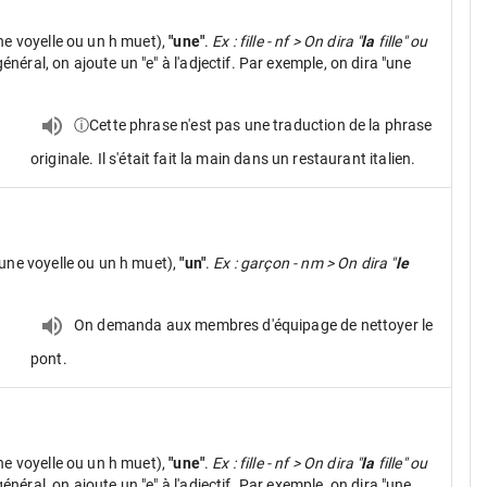
ne voyelle ou un h muet),
"une"
.
Ex : fille - nf > On dira "
la
fille" ou
néral, on ajoute un "e" à l'adjectif. Par exemple, on dira "une
ⓘCette phrase n'est pas une traduction de la phrase
originale. Il s'était fait la main dans un restaurant italien.
une voyelle ou un h muet),
"un"
.
Ex : garçon - nm > On dira "
le
On demanda aux membres d'équipage de nettoyer le
pont.
ne voyelle ou un h muet),
"une"
.
Ex : fille - nf > On dira "
la
fille" ou
néral, on ajoute un "e" à l'adjectif. Par exemple, on dira "une