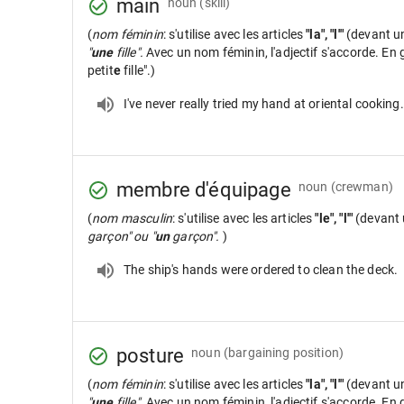
main
noun
(skill)
(
nom féminin
: s'utilise avec les articles
"la", "l'"
(devant u
"
une
fille".
Avec un nom féminin, l'adjectif s'accorde. En gé
petit
e
fille".)
I've never really tried my hand at oriental cooking.
membre d'équipage
noun
(crewman)
(
nom masculin
: s'utilise avec les articles
"le", "l'"
(devant 
garçon" ou "
un
garçon".
)
The ship's hands were ordered to clean the deck.
posture
noun
(bargaining position)
(
nom féminin
: s'utilise avec les articles
"la", "l'"
(devant u
"
une
fille".
Avec un nom féminin, l'adjectif s'accorde. En gé