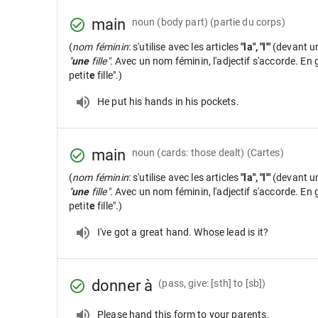
main
noun
(body part) (partie du corps)
(
nom féminin
: s'utilise avec les articles
"la", "l'"
(devant u
"
une
fille".
Avec un nom féminin, l'adjectif s'accorde. En gé
petit
e
fille".)
He put his hands in his pockets.
main
noun
(cards: those dealt) (Cartes)
(
nom féminin
: s'utilise avec les articles
"la", "l'"
(devant u
"
une
fille".
Avec un nom féminin, l'adjectif s'accorde. En gé
petit
e
fille".)
I've got a great hand. Whose lead is it?
donner à
(pass, give: [sth] to [sb])
Please hand this form to your parents.