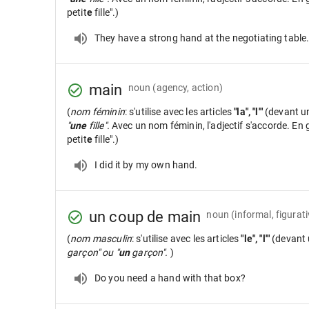
petit
e
fille".)
They have a strong hand at the negotiating table
main
noun
(agency, action)
(
nom féminin
: s'utilise avec les articles
"la", "l'"
(devant u
"
une
fille".
Avec un nom féminin, l'adjectif s'accorde. En gé
petit
e
fille".)
I did it by my own hand.
un coup de main
noun
(informal, figurati
(
nom masculin
: s'utilise avec les articles
"le", "l'"
(devant 
garçon" ou "
un
garçon".
)
Do you need a hand with that box?